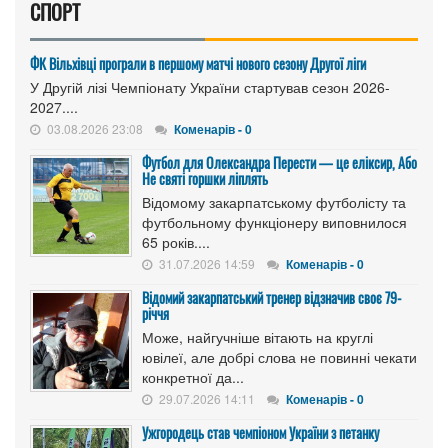
СПОРТ
ФК Вільхівці програли в першому матчі нового сезону Другої ліги
У Другій лізі Чемпіонату України стартував сезон 2026-
2027....
03.08.2026 23:08
Коменарів - 0
Футбол для Олександра Перести — це еліксир, Або
Не святі горшки ліплять
Відомому закарпатському футболісту та
футбольному функціонеру виповнилося
65 років....
31.07.2026 14:59
Коменарів - 0
Відомий закарпатський тренер відзначив своє 79-
річчя
Може, найгучніше вітають на круглі
ювілеї, але добрі слова не повинні чекати
конкретної да...
29.07.2026 14:11
Коменарів - 0
Ужгородець став чемпіоном України з петанку