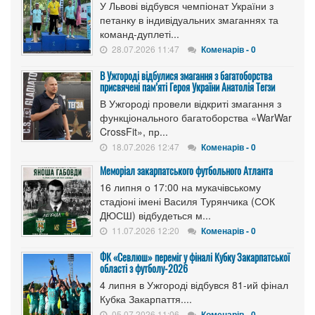
У Львові відбувся чемпіонат України з
петанку в індивідуальних змаганнях та
команд-дуплеті...
28.07.2026 11:47
Коменарів - 0
В Ужгороді відбулися змагання з багатоборства
присвячені пам’яті Героя України Анатолія Тегзи
В Ужгороді провели відкриті змагання з
функціонального багатоборства «WarWar
CrossFit», пр...
18.07.2026 12:47
Коменарів - 0
Меморіал закарпатського футбольного Атланта
16 липня о 17:00 на мукачівському
стадіоні імені Василя Турянчика (СОК
ДЮСШ) відбудеться м...
11.07.2026 12:20
Коменарів - 0
ФК «Севлюш» переміг у фіналі Кубку Закарпатської
області з футболу-2026
4 липня в Ужгороді відбувся 81-ий фінал
Кубка Закарпаття....
05.07.2026 11:06
Коменарів - 0