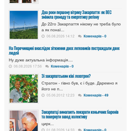
Два роки першому вітряку Закарпаття: як ВЕС
змінила громаду та енергетику регіону
До 22го Закарпаття нікому не треба було
а як понаї...
06.08.2026 14:12
Коменарів - 0
На Перечинщині внаслідок зіткнення двох легковиків постраждали двоє
людей
Ну дуже актуальна інформація....
06.08.2026 17:56
Коменарів - 0
Зі закарпатським ківі лохотрон?
Стратон - гівно був, є і буде. Даремно я
його не п...
05.06.2012 12:23
Коменарів - 49
Закарпатці вимагають покарати коньячних баронів
та повернути завод колективу
цирк...
01.08.2026 14:33
Коменарів - 0