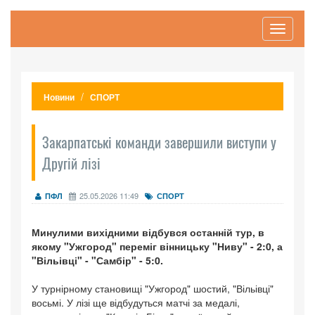
Toggle
navigati
Новини
СПОРТ
Закарпатські команди завершили виступи у
Другій лізі
25.05.2026 11:49
ПФЛ
СПОРТ
Минулими вихідними відбувся останній тур, в
якому "Ужгород" переміг вінницьку "Ниву" - 2:0, а
"Вільівці" - "Самбір" - 5:0.
У турнірному становищі "Ужгород" шостий, "Вільівці"
восьмі. У лізі ще відбудуться матчі за медалі,