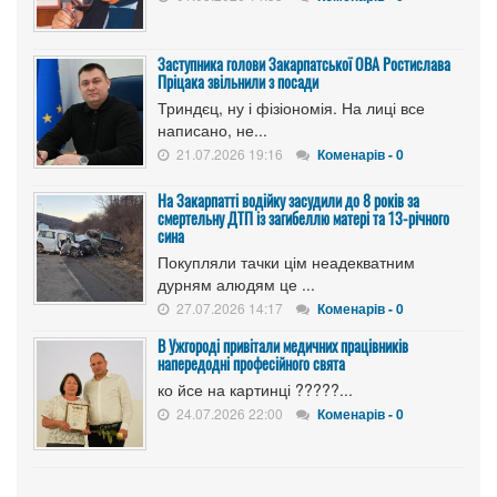
Заступника голови Закарпатської ОВА Ростислава
Пріцака звільнили з посади
Триндєц, ну і фізіономія. На лиці все
написано, не...
21.07.2026 19:16
Коменарів - 0
На Закарпатті водійку засудили до 8 років за
смертельну ДТП із загибеллю матері та 13-річного
сина
Покупляли тачки цім неадекватним
дурням алюдям це ...
27.07.2026 14:17
Коменарів - 0
В Ужгороді привітали медичних працівників
напередодні професійного свята
ко йсе на картинці ?????...
24.07.2026 22:00
Коменарів - 0