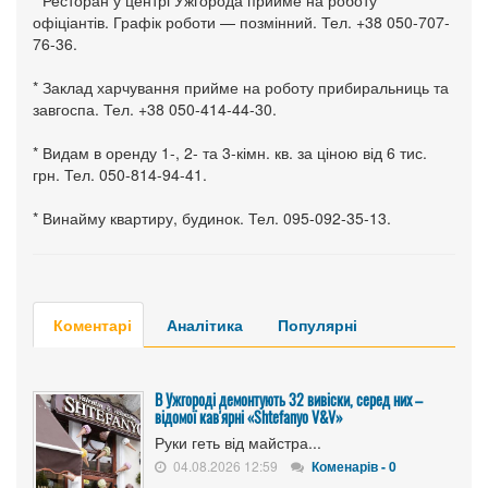
* Ресторан у центрі Ужгорода прийме на роботу
офіціантів. Графік роботи — позмінний. Тел. +38 050-707-
76-36.
* Заклад харчування прийме на роботу прибиральниць та
завгоспа. Тел. +38 050-414-44-30.
* Видам в оренду 1-, 2- та 3-кімн. кв. за ціною від 6 тис.
грн. Тел. 050-814-94-41.
* Винайму квартиру, будинок. Тел. 095-092-35-13.
Коментарі
Аналітика
Популярні
В Ужгороді демонтують 32 вивіски, серед них –
відомої кав'ярні «Shtefanyo V&V»
Руки геть від майстра...
04.08.2026 12:59
Коменарів - 0