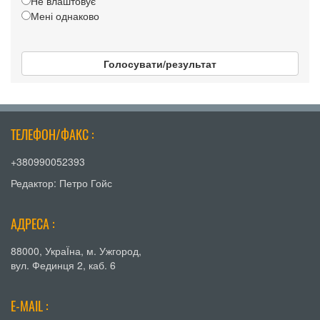
Не влаштовує
Мені однаково
Голосувати/результат
ТЕЛЕФОН/ФАКС :
+380990052393
Редактор: Петро Гойс
АДРЕСА :
88000, УкраЇна, м. Ужгород,
вул. Фединця 2, каб. 6
E-MAIL :