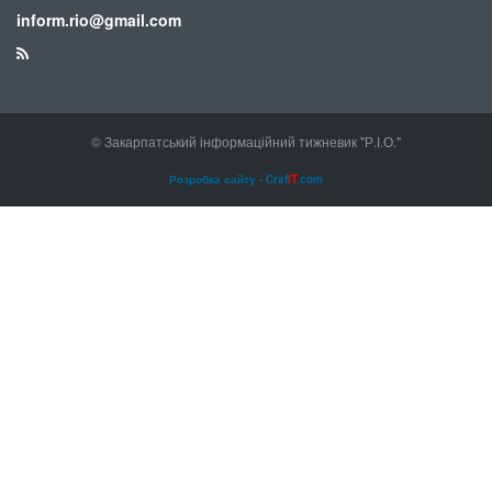
inform.rio@gmail.com
© Закарпатський інформаційний тижневик "Р.І.О."
Розробка сайту - Craf
IT
.com