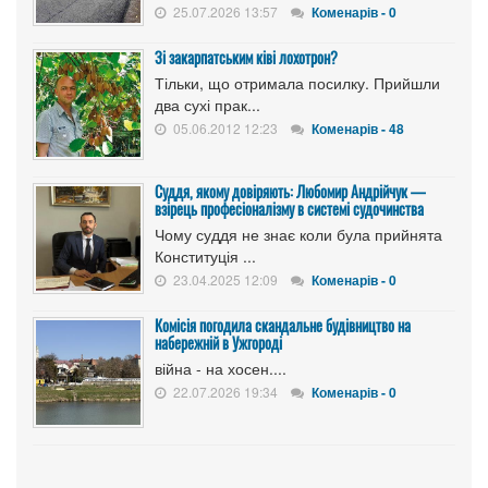
25.07.2026 13:57
Коменарів - 0
Зі закарпатським ківі лохотрон?
Тільки, що отримала посилку. Прийшли
два сухі прак...
05.06.2012 12:23
Коменарів - 48
Суддя, якому довіряють: Любомир Андрійчук —
взірець професіоналізму в системі судочинства
Чому суддя не знає коли була прийнята
Конституція ...
23.04.2025 12:09
Коменарів - 0
Комісія погодила скандальне будівництво на
набережній в Ужгороді
війна - на хосен....
22.07.2026 19:34
Коменарів - 0