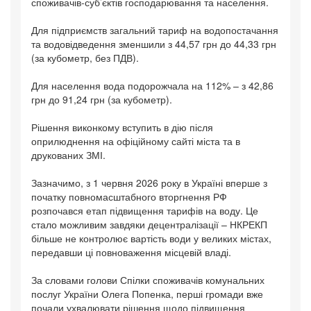
споживачів-суб’єктів господарювання та населення.
Для підприємств загальний тариф на водопостачання
та водовідведення зменшили з 44,57 грн до 44,33 грн
(за кубометр, без ПДВ).
Для населення вода подорожчала на 112% – з 42,86
грн до 91,24 грн (за кубометр).
Рішення виконкому вступить в дію після
оприлюднення на офіційному сайті міста та в
друкованих ЗМІ.
Зазначимо, з 1 червня 2026 року в Україні вперше з
початку повномасштабного вторгнення РФ
розпочався етап підвищення тарифів на воду. Це
стало можливим завдяки децентралізації – НКРЕКП
більше не контролює вартість води у великих містах,
передавши ці повноваження місцевій владі.
За словами голови Спілки споживачів комунальних
послуг України Олега Попенка, перші громади вже
почали ухвалювати рішення щодо підвищення