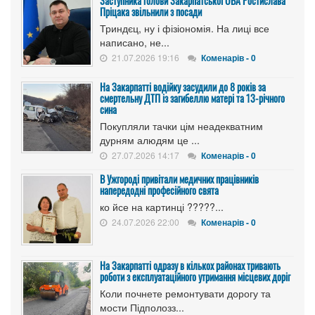
Заступника голови Закарпатської ОВА Ростислава
Пріцака звільнили з посади
Триндєц, ну і фізіономія. На лиці все
написано, не...
21.07.2026 19:16
Коменарів - 0
На Закарпатті водійку засудили до 8 років за
смертельну ДТП із загибеллю матері та 13-річного
сина
Покупляли тачки цім неадекватним
дурням алюдям це ...
27.07.2026 14:17
Коменарів - 0
В Ужгороді привітали медичних працівників
напередодні професійного свята
ко йсе на картинці ?????...
24.07.2026 22:00
Коменарів - 0
На Закарпатті одразу в кількох районах тривають
роботи з експлуатаційного утримання місцевих доріг
Коли почнете ремонтувати дорогу та
мости Підполозз...