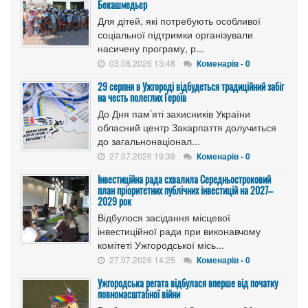
Бекашмедьєр
Для дітей, які потребують особливої
соціальної підтримки організували
насичену програму, р...
03.08.2026 13:48
Коменарів - 0
29 серпня в Ужгороді відбудеться традиційний забіг
на честь полеглих Героїв
До Дня пам’яті захисників України
обласний центр Закарпаття долучиться
до загальнонаціонал...
27.07.2026 19:39
Коменарів - 0
Інвестиційна рада схвалила Середньостроковий
план пріоритетних публічних інвестицій на 2027–
2029 рок
Відбулося засідання місцевої
інвестиційної ради при виконавчому
комітеті Ужгородської місь...
27.07.2026 14:25
Коменарів - 0
Ужгородська регата відбулася вперше від початку
повномасштабної війни