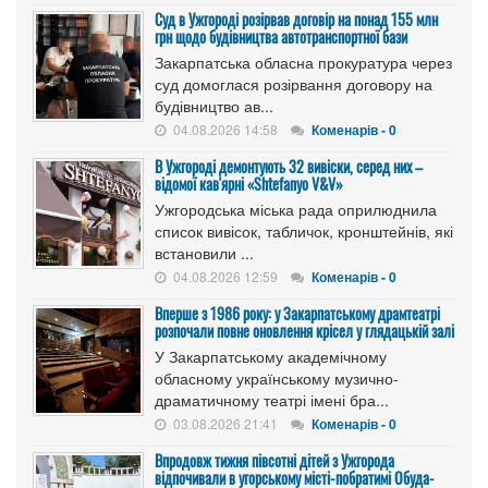
Cуд в Ужгороді розірвав договір на понад 155 млн
грн щодо будівництва автотранспортної бази
Закарпатська обласна прокуратура через
суд домоглася розірвання договору на
будівництво ав...
04.08.2026 14:58
Коменарів - 0
В Ужгороді демонтують 32 вивіски, серед них –
відомої кав'ярні «Shtefanyo V&V»
Ужгородська міська рада оприлюднила
список вивісок, табличок, кронштейнів, які
встановили ...
04.08.2026 12:59
Коменарів - 0
Вперше з 1986 року: у Закарпатському драмтеатрі
розпочали повне оновлення крісел у глядацькій залі
У Закарпатському академічному
обласному українському музично-
драматичному театрі імені бра...
03.08.2026 21:41
Коменарів - 0
Впродовж тижня півсотні дітей з Ужгорода
відпочивали в угорському місті-побратимі Обуда-