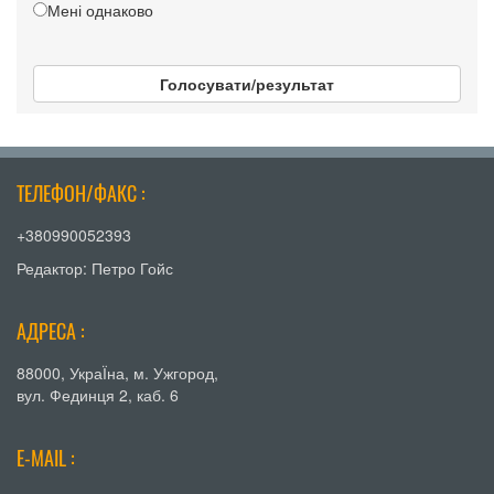
Мені однаково
Голосувати/результат
ТЕЛЕФОН/ФАКС :
+380990052393
Редактор: Петро Гойс
АДРЕСА :
88000, УкраЇна, м. Ужгород,
вул. Фединця 2, каб. 6
E-MAIL :