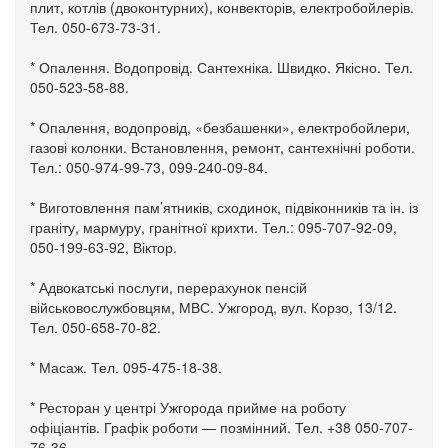
плит, котлів (двоконтурних), конвекторів, електробойлерів.
Тел. 050-673-73-31.
* Опалення. Водопровід. Сантехніка. Швидко. Якісно. Тел.
050-523-58-88.
* Опалення, водопровід, «безбашенки», електробойлери,
газові колонки. Встановлення, ремонт, сантехнічні роботи.
Тел.: 050-974-99-73, 099-240-09-84.
* Виготовлення пам’ятників, сходинок, підвіконників та ін. із
граніту, мармуру, гранітної крихти. Тел.: 095-707-92-09,
050-199-63-92, Віктор.
* Адвокатські послуги, перерахунок пенсій
військовослужбовцям, МВС. Ужгород, вул. Корзо, 13/12.
Тел. 050-658-70-82.
* Масаж. Тел. 095-475-18-38.
* Ресторан у центрі Ужгорода прийме на роботу
офіціантів. Графік роботи — позмінний. Тел. +38 050-707-
76-36.