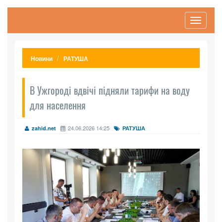
Toggle
navigati
Новини
РАТУША
В Ужгороді вдвічі підняли тарифи на воду
для населення
24.06.2026 14:25
zahid.net
РАТУША