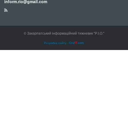
inform.rio@gmail.com
© Закарпатський інформаційний тижневик "Р.І.О."
Розробка сайту - Craf
IT
.com