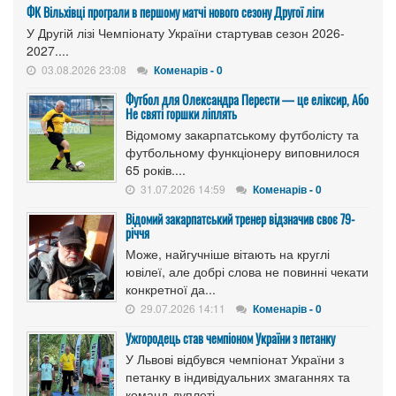
ФК Вільхівці програли в першому матчі нового сезону Другої ліги
У Другій лізі Чемпіонату України стартував сезон 2026-
2027....
03.08.2026 23:08
Коменарів - 0
Футбол для Олександра Перести — це еліксир, Або
Не святі горшки ліплять
Відомому закарпатському футболісту та
футбольному функціонеру виповнилося
65 років....
31.07.2026 14:59
Коменарів - 0
Відомий закарпатський тренер відзначив своє 79-
річчя
Може, найгучніше вітають на круглі
ювілеї, але добрі слова не повинні чекати
конкретної да...
29.07.2026 14:11
Коменарів - 0
Ужгородець став чемпіоном України з петанку
У Львові відбувся чемпіонат України з
петанку в індивідуальних змаганнях та
команд-дуплеті...