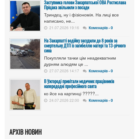
Заступника голови Закарпатської ОВА Ростислава
Пріцака звільнили з посади
Триндєц, ну і фізіономія. На лиці все
написано, не...
21.07.2026 19:16
Коменарів - 0
На Закарпатті водійку засудили до 8 років за
смертельну ДТП із загибеллю матері та 13-річного
сина
Покупляли тачки цім неадекватним
дурням алюдям це ...
27.07.2026 14:17
Коменарів - 0
В Ужгороді привітали медичних працівників
напередодні професійного свята
ко йсе на картинці ?????...
24.07.2026 22:00
Коменарів - 0
АРХІВ НОВИН