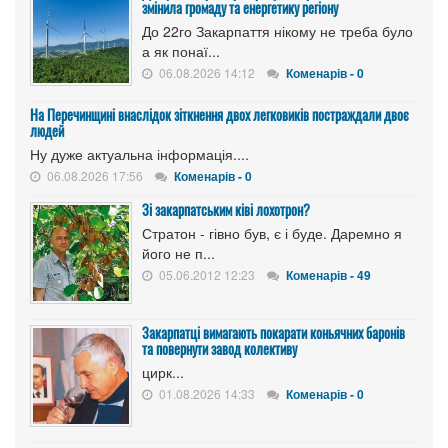
змінила громаду та енергетику регіону
До 22го Закарпаття нікому не треба було
а як понаї...
06.08.2026 14:12
Коменарів - 0
На Перечинщині внаслідок зіткнення двох легковиків постраждали двоє
людей
Ну дуже актуальна інформація....
06.08.2026 17:56
Коменарів - 0
Зі закарпатським ківі лохотрон?
Стратон - гівно був, є і буде. Даремно я
його не п...
05.06.2012 12:23
Коменарів - 49
Закарпатці вимагають покарати коньячних баронів
та повернути завод колективу
цирк...
01.08.2026 14:33
Коменарів - 0