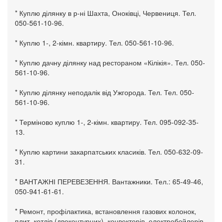
* Куплю ділянку в р-ні Шахта, Оноківці, Червениця. Тел.
050-561-10-96.
* Куплю 1-, 2-кімн. квартиру. Тел. 050-561-10-96.
* Куплю дачну ділянку над рестораном «Кілікія». Тел. 050-
561-10-96.
* Куплю ділянку неподалік від Ужгорода. Тел. Тел. 050-
561-10-96.
* Терміново куплю 1-, 2-кімн. квартиру. Тел. 095-092-35-
13.
* Куплю картини закарпатських класиків. Тел. 050-632-09-
31.
* ВАНТАЖНІ ПЕРЕВЕЗЕННЯ. Вантажники. Тел.: 65-49-46,
050-941-61-61.
* Ремонт, профілактика, встановлення газових колонок,
плит, котлів (двоконтурних), конвекторів, електробойлерів.