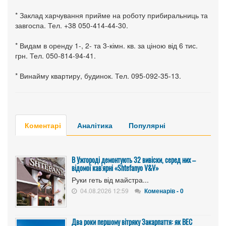
* Заклад харчування прийме на роботу прибиральниць та
завгоспа. Тел. +38 050-414-44-30.
* Видам в оренду 1-, 2- та 3-кімн. кв. за ціною від 6 тис.
грн. Тел. 050-814-94-41.
* Винайму квартиру, будинок. Тел. 095-092-35-13.
Коментарі
Аналітика
Популярні
В Ужгороді демонтують 32 вивіски, серед них –
відомої кав'ярні «Shtefanyo V&V»
Руки геть від майстра...
04.08.2026 12:59
Коменарів - 0
Два роки першому вітряку Закарпаття: як ВЕС