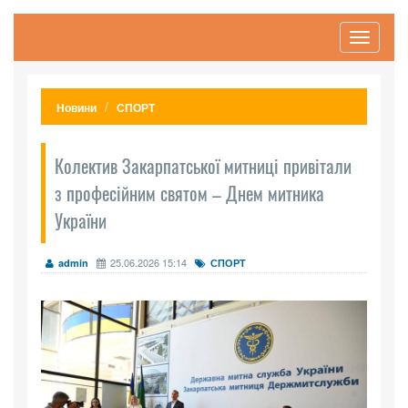
Toggle
navigati
Новини
СПОРТ
Колектив Закарпатської митниці привітали
з професійним святом – Днем митника
України
25.06.2026 15:14
admin
СПОРТ