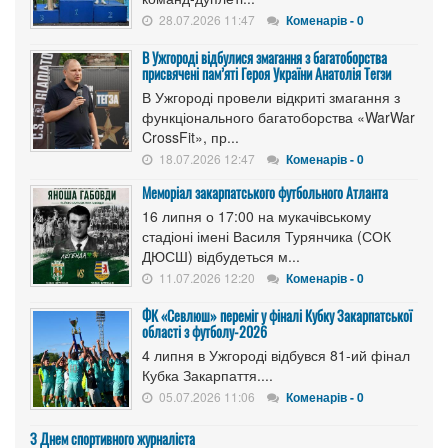
28.07.2026 11:47
Коменарів - 0
В Ужгороді відбулися змагання з багатоборства
присвячені пам’яті Героя України Анатолія Тегзи
В Ужгороді провели відкриті змагання з
функціонального багатоборства «WarWar
CrossFit», пр...
18.07.2026 12:47
Коменарів - 0
Меморіал закарпатського футбольного Атланта
16 липня о 17:00 на мукачівському
стадіоні імені Василя Турянчика (СОК
ДЮСШ) відбудеться м...
11.07.2026 12:20
Коменарів - 0
ФК «Севлюш» переміг у фіналі Кубку Закарпатської
області з футболу-2026
4 липня в Ужгороді відбувся 81-ий фінал
Кубка Закарпаття....
05.07.2026 11:06
Коменарів - 0
З Днем спортивного журналіста