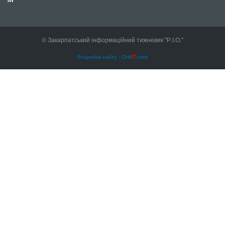
© Закарпатський інформаційний тижневик "Р.І.О."
Розробка сайту - Craf
IT
.com