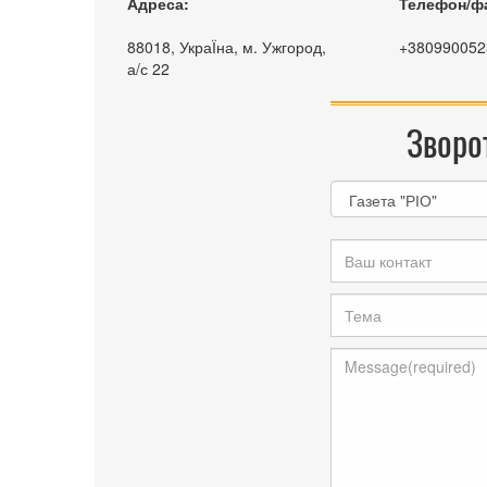
Адреса:
Телефон/ф
88018, УкраЇна, м. Ужгород,
+380990052
а/с 22
Зворот