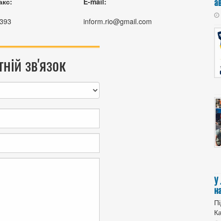
а
акс:
E-mail:
393
inform.rio@gmail.com
ній зв'язок
У
н
Пі
Ка