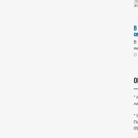
В
с
В 
як
О
*
ла
*
По
0