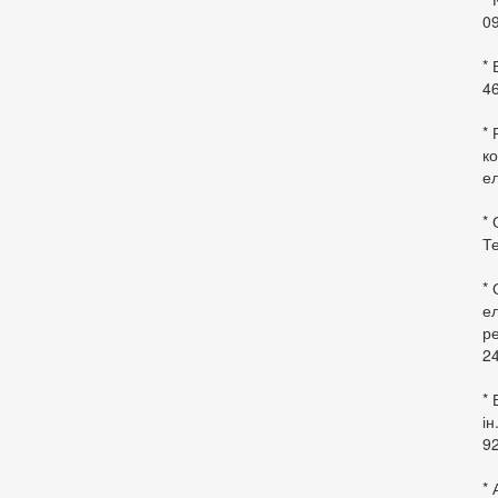
09
*
46
* 
ко
ел
* 
Те
*
ел
ре
24
* 
ін
92
* 