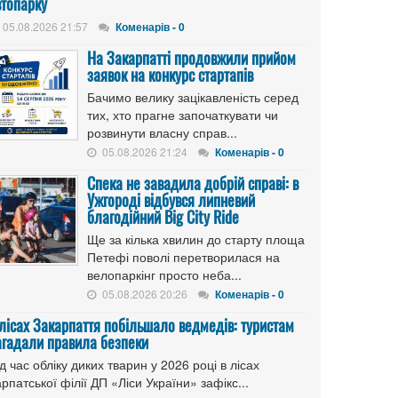
втопарку
05.08.2026 21:57
Коменарів - 0
На Закарпатті продовжили прийом
заявок на конкурс стартапів
Бачимо велику зацікавленість серед
тих, хто прагне започаткувати чи
розвинути власну справ...
05.08.2026 21:24
Коменарів - 0
Спека не завадила добрій справі: в
Ужгороді відбувся липневий
благодійний Big City Ride
Ще за кілька хвилин до старту площа
Петефі поволі перетворилася на
велопаркінг просто неба...
05.08.2026 20:26
Коменарів - 0
 лісах Закарпаття побільшало ведмедів: туристам
агадали правила безпеки
д час обліку диких тварин у 2026 році в лісах
рпатської філії ДП «Ліси України» зафікс...