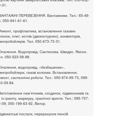
-31.
 ВАНТАЖНІ ПЕРЕВЕЗЕННЯ. Вантажники. Тел.: 65-49-
, 050-941-61-61.
Ремонт, профілактика, встановлення газових
лонок, плит, котлів (двоконтурних), конвекторів,
ектробойлерів. Тел. 050-673-73-31.
Опалення. Водопровід. Сантехніка. Швидко. Якісно.
л. 050-523-58-88.
 Опалення, водопровід, «безбашенки»,
ектробойлери, газові колонки. Встановлення,
монт, сантехнічні роботи. Тел.: 050-974-99-73, 099-
0-09-84.
Виготовлення пам’ятників, сходинок, підвіконників та
. із граніту, мармуру, гранітної крихти. Тел.: 095-707-
-09, 050-199-63-92, Віктор.
Адвокатські послуги, перерахунок пенсій