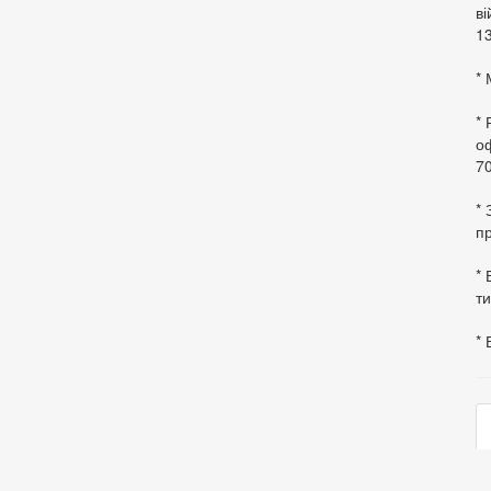
в
13
* 
*
оф
70
*
пр
* 
ти
* 