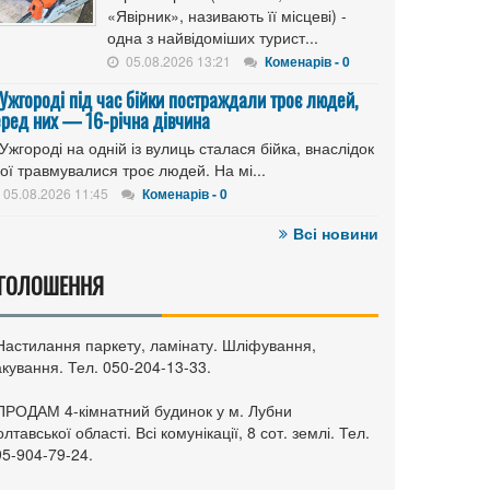
«Явірник», називають її місцеві) -
одна з найвідоміших турист...
05.08.2026 13:21
Коменарів - 0
 Ужгороді під час бійки постраждали троє людей,
еред них — 16-річна дівчина
Ужгороді на одній із вулиць сталася бійка, внаслідок
ої травмувалися троє людей. На мі...
05.08.2026 11:45
Коменарів - 0
Всі новини
ГОЛОШЕННЯ
 Настилання паркету, ламінату. Шліфування,
кування. Тел. 050-204-13-33.
 ПРОДАМ 4-кімнатний будинок у м. Лубни
лтавської області. Всі комунікації, 8 сот. землі. Тел.
95-904-79-24.