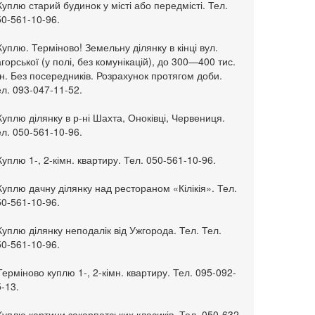
Куплю старий будинок у місті або передмісті. Тел.
50-561-10-96.
Куплю. Терміново! Земельну ділянку в кінці вул.
горської (у полі, без комунікацій), до 300—400 тис.
н. Без посередників. Розрахунок протягом доби.
л. 093-047-11-52.
Куплю ділянку в р-ні Шахта, Оноківці, Червениця.
л. 050-561-10-96.
Куплю 1-, 2-кімн. квартиру. Тел. 050-561-10-96.
Куплю дачну ділянку над рестораном «Кілікія». Тел.
50-561-10-96.
Куплю ділянку неподалік від Ужгорода. Тел. Тел.
50-561-10-96.
Терміново куплю 1-, 2-кімн. квартиру. Тел. 095-092-
-13.
Куплю картини закарпатських класиків. Тел. 050-632-