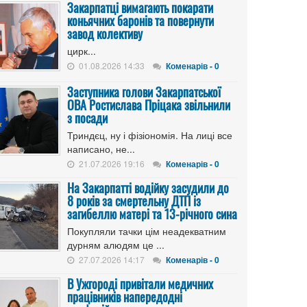
Закарпатці вимагають покарати
коньячних баронів та повернути
завод колективу
цирк...
01.08.2026 14:33
Коменарів - 0
Заступника голови Закарпатської
ОВА Ростислава Пріцака звільнили
з посади
Триндєц, ну і фізіономія. На лиці все
написано, не...
21.07.2026 19:16
Коменарів - 0
На Закарпатті водійку засудили до
8 років за смертельну ДТП із
загибеллю матері та 13-річного сина
Покупляли тачки цім неадекватним
дурням алюдям це ...
27.07.2026 14:17
Коменарів - 0
В Ужгороді привітали медичних
працівників напередодні