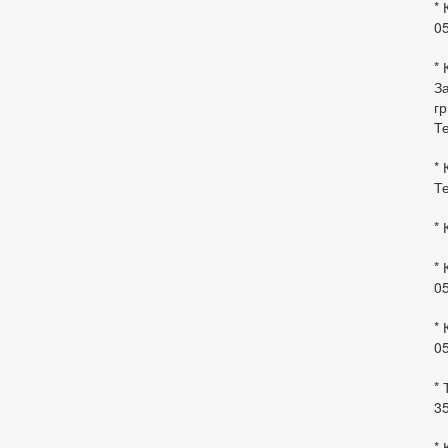
* 
0
* 
За
гр
Те
* 
Те
* 
* 
0
* 
0
* 
35
* 