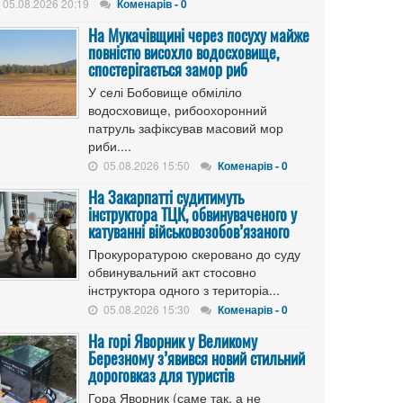
05.08.2026 20:19
Коменарів - 0
На Мукачівщині через посуху майже
повністю висохло водосховище,
спостерігається замор риб
У селі Бобовище обміліло
водосховище, рибоохоронний
патруль зафіксував масовий мор
риби....
05.08.2026 15:50
Коменарів - 0
На Закарпатті судитимуть
інструктора ТЦК, обвинуваченого у
катуванні військовозобов’язаного
Прокуроратурою скеровано до суду
обвинувальний акт стосовно
інструктора одного з територіа...
05.08.2026 15:30
Коменарів - 0
На горі Яворник у Великому
Березному з’явився новий стильний
дороговказ для туристів
Гора Яворник (саме так, а не