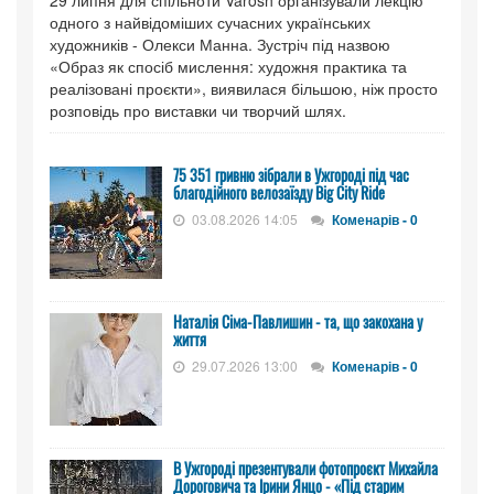
29 липня для спільноти Varosh організували лекцію
одного з найвідоміших сучасних українських
художників - Олекси Манна. Зустріч під назвою
«Образ як спосіб мислення: художня практика та
реалізовані проєкти», виявилася більшою, ніж просто
розповідь про виставки чи творчий шлях.
75 351 гривню зібрали в Ужгороді під час
благодійного велозаїзду Big Сity Ride
03.08.2026 14:05
Коменарів - 0
Наталія Сіма-Павлишин - та, що закохана у
життя
29.07.2026 13:00
Коменарів - 0
В Ужгороді презентували фотопроєкт Михайла
Дороговича та Ірини Янцо - «Під старим