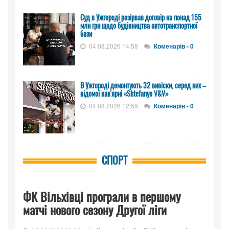
Cуд в Ужгороді розірвав договір на понад 155
млн грн щодо будівництва автотранспортної
бази
04.08.2026 14:58
Коменарів - 0
В Ужгороді демонтують 32 вивіски, серед них –
відомої кав'ярні «Shtefanyo V&V»
04.08.2026 12:59
Коменарів - 0
СПОРТ
ФК Вільхівці програли в першому
матчі нового сезону Другої ліги