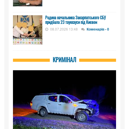
Родина начальника Закарпатського СБУ
придбала 23 таунхауси під Києвом
08.07.2026 13:48
Коменарів - 0
КРИМІНАЛ