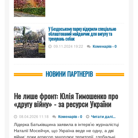
У Боздоському парку відкрили спеціально
облаштований майданчик для вигулу та
тренувань собак
09.11.2024 19:22
Коменарів - 0
НОВИНИ ПАРТНЕРІВ
Не лише фронт: Юлія Тимошенко про
«другу війну» - за ресурси України
08.04.2026 11:18
Коменарів - 0
Читати далі...
Лідерка Батьківщина заявила в інтерв’ю журналістці
Наталії Мосейчук, що Україна веде не одну, а дві
війни: поки агресор захоплює території, глобальні