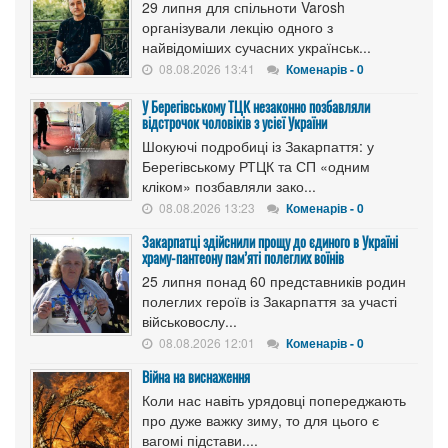
29 липня для спільноти Varosh
організували лекцію одного з
найвідоміших сучасних українськ...
08.08.2026 13:41
Коменарів - 0
У Берегівському ТЦК незаконно позбавляли
відстрочок чоловіків з усієї України
Шокуючі подробиці із Закарпаття: у
Берегівському РТЦК та СП «одним
кліком» позбавляли зако...
08.08.2026 13:23
Коменарів - 0
Закарпатці здійснили прощу до єдиного в Україні
храму-пантеону пам’яті полеглих воїнів
25 липня понад 60 представників родин
полеглих героїв із Закарпаття за участі
військовослу...
08.08.2026 12:01
Коменарів - 0
Війна на виснаження
Коли нас навіть урядовці попереджають
про дуже важку зиму, то для цього є
вагомі підстави....