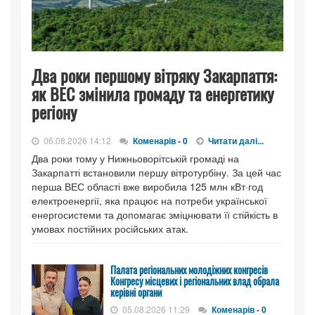
Два роки першому вітряку Закарпаття:
як ВЕС змінила громаду та енергетику
регіону
06.08.2026 14:12
Коменарів - 0
Читати далі...
Два роки тому у Нижньоворітській громаді на
Закарпатті встановили першу вітротурбіну. За цей час
перша ВЕС області вже виробила 125 млн кВт·год
електроенергії, яка працює на потреби української
енергосистеми та допомагає зміцнювати її стійкість в
умовах постійних російських атак.
Палата регіональних молодіжних конгресів
Конгресу місцевих і регіональних влад обрала
керівні органи
05.08.2026 11:29
Коменарів - 0