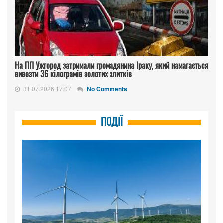
На ПП Ужгород затримали громадянина Іраку, який намагається
вивезти 36 кілограмів золотих злитків
31.07.2026 17:07
No Comments
ПОДІЇ