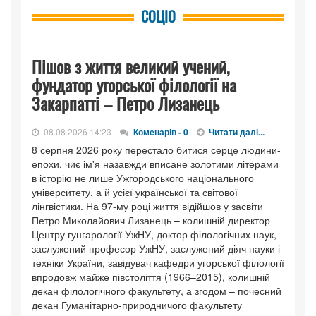
СОЦІО
Пішов з життя великий учений,
фундатор угорської філології на
Закарпатті – Петро Лизанець
08.08.2026 14:23
Коменарів - 0
Читати далі...
8 серпня 2026 року перестало битися серце людини-
епохи, чиє ім'я назавжди вписане золотими літерами
в історію не лише Ужгородського національного
університету, а й усієї української та світової
лінгвістики. На 97-му році життя відійшов у засвіти
Петро Миколайович Лизанець – колишній директор
Центру гунгарології УжНУ, доктор філологічних наук,
заслужений професор УжНУ, заслужений діяч науки і
техніки України, завідувач кафедри угорської філології
впродовж майже півстоліття (1966–2015), колишній
декан філологічного факультету, а згодом – почесний
декан Гуманітарно-природничого факультету