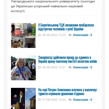
Ужгородського національного університету (сьогодні
це Українсько-угорський навчально-науковий
інститут).
У Берегівському ТЦК незаконно позбавляли
відстрочок чоловіків з усієї України
08.08.2026 13:23
Коменарів - 0
Закарпатці здійснили прощу до єдиного в
Україні храму-пантеону пам’яті полеглих воїнів
08.08.2026 12:01
Коменарів - 0
На горі Петрос блискавка влучила у капличку:
туристи отримали ураження струмом
07.08.2026 14:45
Коменарів - 0