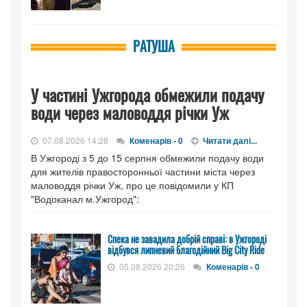
РАТУША
У частині Ужгорода обмежили подачу
води через маловоддя річки Уж
07.08.2026 14:28
Коменарів - 0
Читати далі...
В Ужгороді з 5 до 15 серпня обмежили подачу води
для жителів правосторонньої частини міста через
маловоддя річки Уж, про це повідомили у КП
"Водоканал м.Ужгород":
Спека не завадила добрій справі: в Ужгороді
відбувся липневий благодійний Big City Ride
05.08.2026 20:26
Коменарів - 0