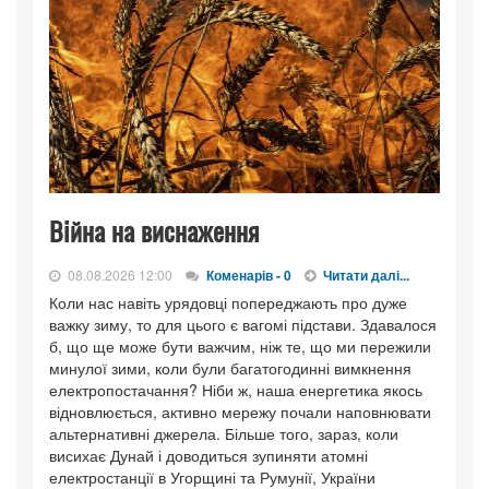
Війна на виснаження
08.08.2026 12:00
Коменарів - 0
Читати далі...
Коли нас навіть урядовці попереджають про дуже
важку зиму, то для цього є вагомі підстави. Здавалося
б, що ще може бути важчим, ніж те, що ми пережили
минулої зими, коли були багатогодинні вимкнення
електропостачання? Ніби ж, наша енергетика якось
відновлюється, активно мережу почали наповнювати
альтернативні джерела. Більше того, зараз, коли
висихає Дунай і доводиться зупиняти атомні
електростанції в Угорщині та Румунії, України