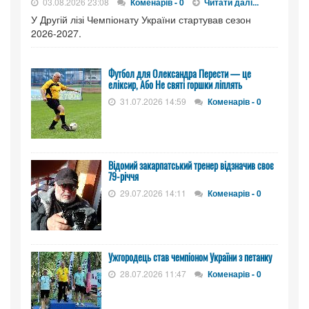
03.08.2026 23:08
Коменарів - 0
Читати далі...
У Другій лізі Чемпіонату України стартував сезон
2026-2027.
Футбол для Олександра Перести — це
еліксир, Або Не святі горшки ліплять
31.07.2026 14:59
Коменарів - 0
Відомий закарпатський тренер відзначив своє
79-річчя
29.07.2026 14:11
Коменарів - 0
Ужгородець став чемпіоном України з петанку
28.07.2026 11:47
Коменарів - 0