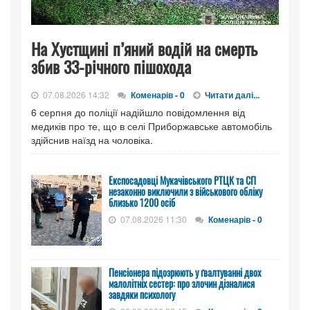
На Хустщині п’яний водій на смерть
збив 33-річного пішохода
07.08.2026 14:32
Коменарів - 0
Читати далі...
6 серпня до поліції надійшло повідомлення від
медиків про те, що в селі Приборжавське автомобіль
здійснив наїзд на чоловіка.
Експосадовці Мукачівського РТЦК та СП
незаконно виключили з військового обліку
близько 1200 осіб
07.08.2026 11:30
Коменарів - 0
Пенсіонера підозрюють у ґвалтуванні двох
малолітніх сестер: про злочин дізналися
завдяки психологу