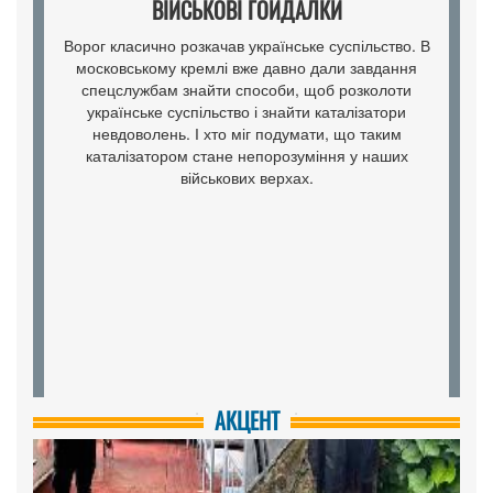
СКАНДАЛЬНИЙ ТИЖДЕНЬ
Останній тиждень був аж занадто насичений
новинами.
АКЦЕНТ