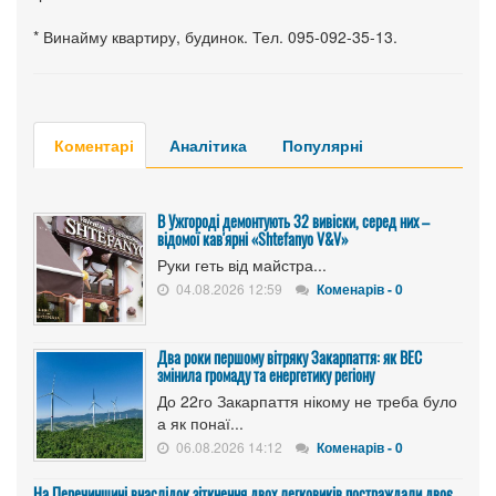
* Винайму квартиру, будинок. Тел. 095-092-35-13.
Коментарі
Аналітика
Популярні
В Ужгороді демонтують 32 вивіски, серед них –
відомої кав'ярні «Shtefanyo V&V»
Руки геть від майстра...
04.08.2026 12:59
Коменарів - 0
Два роки першому вітряку Закарпаття: як ВЕС
змінила громаду та енергетику регіону
До 22го Закарпаття нікому не треба було
а як понаї...
06.08.2026 14:12
Коменарів - 0
На Перечинщині внаслідок зіткнення двох легковиків постраждали двоє