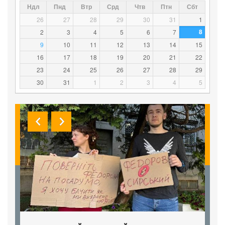
Ндл
Пнд
Втр
Срд
Чтв
Птн
Сбт
26
27
28
29
30
31
1
8
2
3
4
5
6
7
9
10
11
12
13
14
15
16
17
18
19
20
21
22
23
24
25
26
27
28
29
30
31
1
2
3
4
5