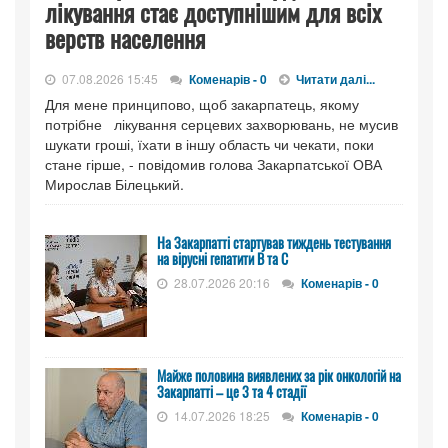
лікування стає доступнішим для всіх
верств населення
07.08.2026 15:45
Коменарів - 0
Читати далі...
Для мене принципово, щоб закарпатець, якому
потрібне лікування серцевих захворювань, не мусив
шукати гроші, їхати в іншу область чи чекати, поки
стане гірше, - повідомив голова Закарпатської ОВА
Мирослав Білецький.
На Закарпатті стартував тиждень тестування
на вірусні гепатити B та C
28.07.2026 20:16
Коменарів - 0
Майже половина виявлених за рік онкологій на
Закарпатті – це 3 та 4 стадії
14.07.2026 18:25
Коменарів - 0