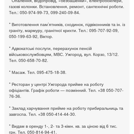
* Опалення, водопровід, «безбашенки», електробойлери,
газові колонки. Встановлення, ремонт, сантехнічні роботи.
Тел.: 050-974-99-73, 099-240-09-84.
* Виготовлення пам’ятників, сходинок, підвіконників та ін. із
граніту, мармуру, гранітної крихти. Тел.: 095-707-92-09,
050-199-63-92, Віктор.
* Адвокатські послуги, перерахунок пенсій
військовослужбовцям, МВС. Ужгород, вул. Корзо, 13/12.
Тел. 050-658-70-82.
* Масаж. Тел. 095-475-18-38.
* Ресторан у центрі Ужгорода прийме на роботу
офіціантів. Графік роботи — позмінний. Тел. +38 050-707-
76-36.
* Заклад харчування прийме на роботу прибиральниць та
завгоспа. Тел. +38 050-414-44-30.
* Видам в оренду 1-, 2- та 3-кімн. кв. за ціною від 6 тис.
грн. Тел. 050-814-94-41.