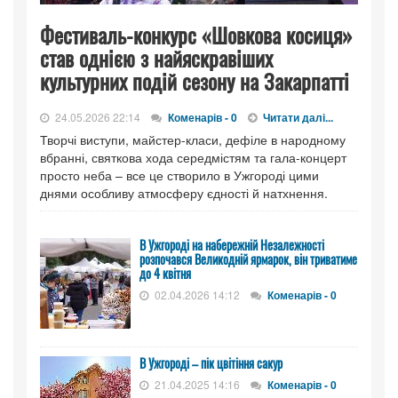
Фестиваль-конкурс «Шовкова косиця»
став однією з найяскравіших
культурних подій сезону на Закарпатті
24.05.2026 22:14
Коменарів - 0
Читати далі...
Творчі виступи, майстер-класи, дефіле в народному
вбранні, святкова хода середмістям та гала-концерт
просто неба – все це створило в Ужгороді цими
днями особливу атмосферу єдності й натхнення.
В Ужгороді на набережній Незалежності
розпочався Великодній ярмарок, він триватиме
до 4 квітня
02.04.2026 14:12
Коменарів - 0
В Ужгороді – пік цвітіння сакур
21.04.2025 14:16
Коменарів - 0