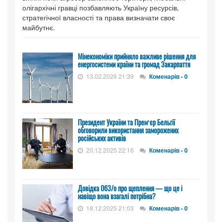
олігархічні гравці позбавляють Україну ресурсів,
стратегічної власності та права визначати своє
майбутнє.
Мінекономіки прийняло важливе рішення для
енергосистеми країни та громад Закарпаття
13.02.2026 21:39
Коменарів - 0
Президент України та Премʼєр Бельгії
обговорили використання заморожених
російських активів
20.12.2025 22:16
Коменарів - 0
Довідка 063/о про щеплення — що це і
навіщо вона взагалі потрібна?
18.12.2025 21:03
Коменарів - 0