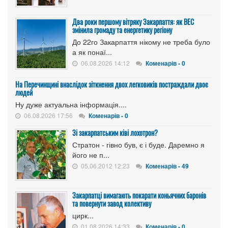
Два роки першому вітряку Закарпаття: як ВЕС
змінила громаду та енергетику регіону
До 22го Закарпаття нікому не треба було
а як понаї...
06.08.2026 14:12
Коменарів - 0
На Перечинщині внаслідок зіткнення двох легковиків постраждали двоє
людей
Ну дуже актуальна інформація....
06.08.2026 17:56
Коменарів - 0
Зі закарпатським ківі лохотрон?
Стратон - гівно був, є і буде. Даремно я
його не п...
05.06.2012 12:23
Коменарів - 49
Закарпатці вимагають покарати коньячних баронів
та повернути завод колективу
цирк...
01.08.2026 14:33
Коменарів - 0