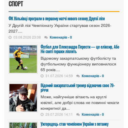
СПОРТ
ФК Вільхівці програли в першому матчі нового сезону Другої ліги
У Другій лізі Чемпіонату України стартував сезон 2026-
2027....
03.08.2026 23:08
Коменарів - 0
Футбол для Олександра Перести — це еліксир, Або
Не святі горшки ліплять
Відомому закарпатському футболісту та
футбольному функціонеру виповнилося
65 років....
31.07.2026 14:59
Коменарів - 0
Відомий закарпатський тренер відзначив своє 79-
річчя
Може, найгучніше вітають на круглі
ювілеї, але добрі слова не повинні чекати
конкретної да...
29.07.2026 14:11
Коменарів - 0
Ужгородець став чемпіоном України з петанку