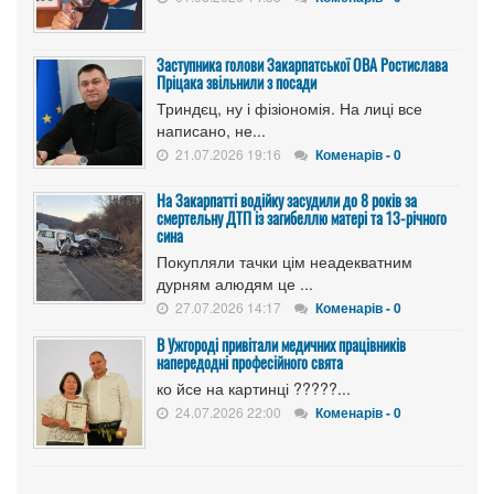
Заступника голови Закарпатської ОВА Ростислава
Пріцака звільнили з посади
Триндєц, ну і фізіономія. На лиці все
написано, не...
21.07.2026 19:16
Коменарів - 0
На Закарпатті водійку засудили до 8 років за
смертельну ДТП із загибеллю матері та 13-річного
сина
Покупляли тачки цім неадекватним
дурням алюдям це ...
27.07.2026 14:17
Коменарів - 0
В Ужгороді привітали медичних працівників
напередодні професійного свята
ко йсе на картинці ?????...
24.07.2026 22:00
Коменарів - 0