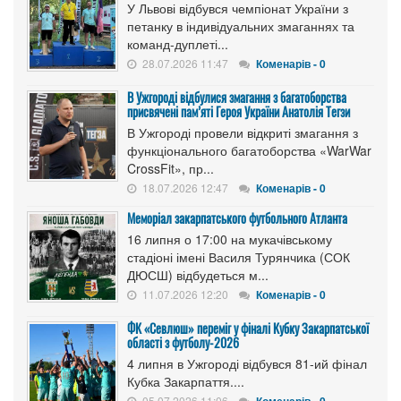
У Львові відбувся чемпіонат України з
петанку в індивідуальних змаганнях та
команд-дуплеті...
28.07.2026 11:47
Коменарів - 0
В Ужгороді відбулися змагання з багатоборства
присвячені пам’яті Героя України Анатолія Тегзи
В Ужгороді провели відкриті змагання з
функціонального багатоборства «WarWar
CrossFit», пр...
18.07.2026 12:47
Коменарів - 0
Меморіал закарпатського футбольного Атланта
16 липня о 17:00 на мукачівському
стадіоні імені Василя Турянчика (СОК
ДЮСШ) відбудеться м...
11.07.2026 12:20
Коменарів - 0
ФК «Севлюш» переміг у фіналі Кубку Закарпатської
області з футболу-2026
4 липня в Ужгороді відбувся 81-ий фінал
Кубка Закарпаття....
05.07.2026 11:06
Коменарів - 0