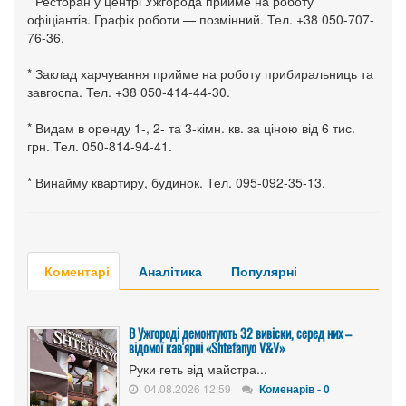
* Ресторан у центрі Ужгорода прийме на роботу
офіціантів. Графік роботи — позмінний. Тел. +38 050-707-
76-36.
* Заклад харчування прийме на роботу прибиральниць та
завгоспа. Тел. +38 050-414-44-30.
* Видам в оренду 1-, 2- та 3-кімн. кв. за ціною від 6 тис.
грн. Тел. 050-814-94-41.
* Винайму квартиру, будинок. Тел. 095-092-35-13.
Коментарі
Аналітика
Популярні
В Ужгороді демонтують 32 вивіски, серед них –
відомої кав'ярні «Shtefanyo V&V»
Руки геть від майстра...
04.08.2026 12:59
Коменарів - 0