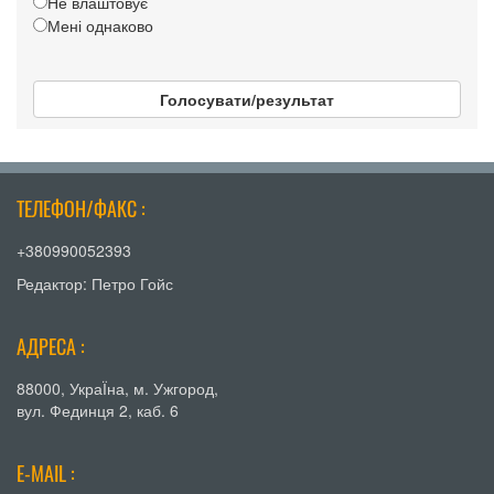
Не влаштовує
Мені однаково
Голосувати/результат
ТЕЛЕФОН/ФАКС :
+380990052393
Редактор: Петро Гойс
АДРЕСА :
88000, УкраЇна, м. Ужгород,
вул. Фединця 2, каб. 6
E-MAIL :