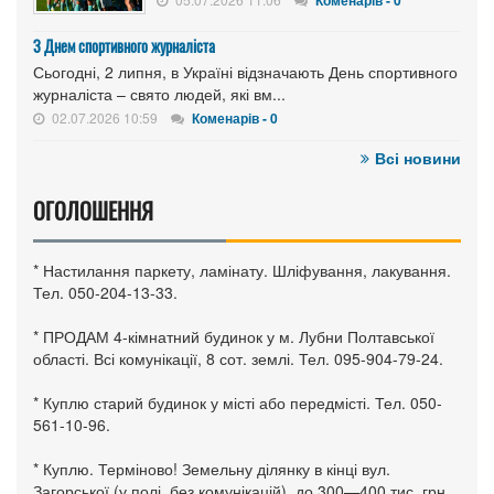
З Днем спортивного журналіста
Сьогодні, 2 липня, в Україні відзначають День спортивного
журналіста – свято людей, які вм...
02.07.2026 10:59
Коменарів - 0
Всі новини
ОГОЛОШЕННЯ
* Настилання паркету, ламінату. Шліфування, лакування.
Тел. 050-204-13-33.
* ПРОДАМ 4-кімнатний будинок у м. Лубни Полтавської
області. Всі комунікації, 8 сот. землі. Тел. 095-904-79-24.
* Куплю старий будинок у місті або передмісті. Тел. 050-
561-10-96.
* Куплю. Терміново! Земельну ділянку в кінці вул.
Загорської (у полі, без комунікацій), до 300—400 тис. грн.