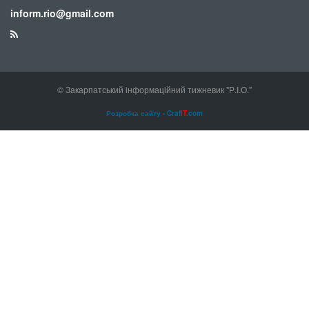
inform.rio@gmail.com
© Закарпатський інформаційний тижневик "Р.І.О."
Розробка сайту - Craf
IT
.com