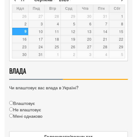
Ндл
Пнд
Втр
Срд
Чтв
Птн
Сбт
26
27
28
29
30
31
1
2
3
4
5
6
7
8
9
10
11
12
13
14
15
16
17
18
19
20
21
22
23
24
25
26
27
28
29
30
31
1
2
3
4
5
ВЛАДА
Чи влаштовує вас влада в Україні?
Влаштовує
Не влаштовує
Мені однаково
Голосувати/результат