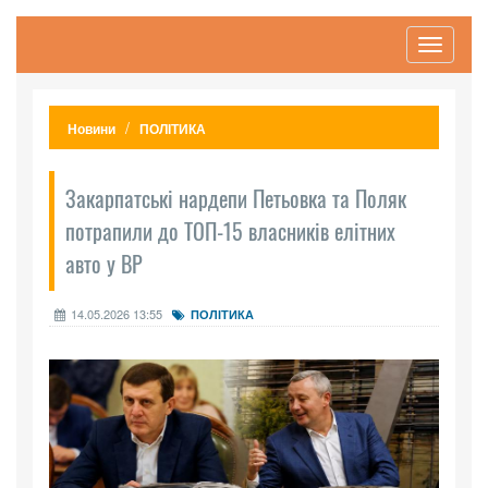
Toggle
navigati
Новини
ПОЛІТИКА
Закарпатські нардепи Петьовка та Поляк
потрапили до ТОП-15 власників елітних
авто у ВР
14.05.2026 13:55
ПОЛІТИКА