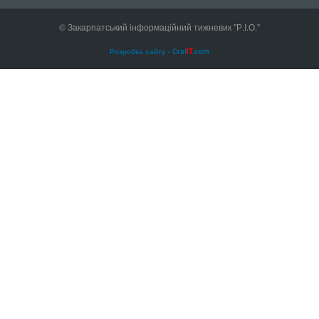
© Закарпатський інформаційний тижневик "Р.І.О."
Розробка сайту - Craf
IT
.com