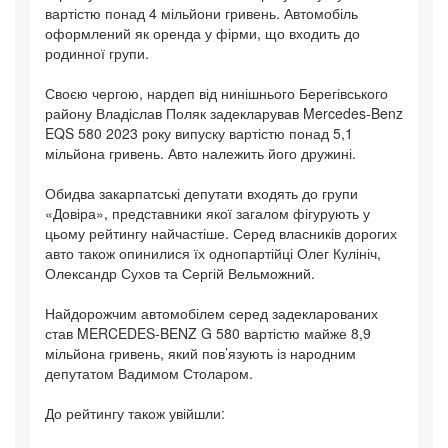
вартістю понад 4 мільйони гривень. Автомобіль
оформлений як оренда у фірми, що входить до
родинної групи.
Своєю чергою, нардеп від нинішнього Берегівського
району Владіслав Поляк задекларував Mercedes-Benz
EQS 580 2023 року випуску вартістю понад 5,1
мільйона гривень. Авто належить його дружині.
Обидва закарпатські депутати входять до групи
«Довіра», представники якої загалом фігурують у
цьому рейтингу найчастіше. Серед власників дорогих
авто також опинилися їх однопартійці Олег Кулініч,
Олександр Сухов та Сергій Вельможний.
Найдорожчим автомобілем серед задекларованих
став MERCEDES-BENZ G 580 вартістю майже 8,9
мільйона гривень, який пов’язують із народним
депутатом Вадимом Столаром.
До рейтингу також увійшли: