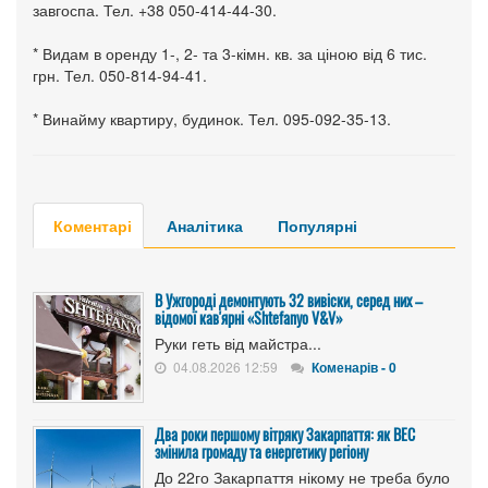
завгоспа. Тел. +38 050-414-44-30.
* Видам в оренду 1-, 2- та 3-кімн. кв. за ціною від 6 тис.
грн. Тел. 050-814-94-41.
* Винайму квартиру, будинок. Тел. 095-092-35-13.
Коментарі
Аналітика
Популярні
В Ужгороді демонтують 32 вивіски, серед них –
відомої кав'ярні «Shtefanyo V&V»
Руки геть від майстра...
04.08.2026 12:59
Коменарів - 0
Два роки першому вітряку Закарпаття: як ВЕС
змінила громаду та енергетику регіону
До 22го Закарпаття нікому не треба було