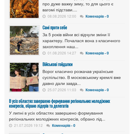
про дуже важку зиму, то для цього є
вагомі підстави....
08.08.2026 12:00
Коменарів - 0
Самі проти себе
За 5 років війни всі відчули зміни її
характеру. Почалася вона з класичного
захоплення наш...
01.08.2026 14:27
Коменарів - 0
Військові гойдалки
Ворог класично розкачав українське
суспільство. В московському кремлі вже
давно дали завда...
25.07.2026 11:03
Коменарів - 0
В усіх областях завершено формування регіональних молодіжних
конгресів, обрано лідерів та делегатів
У липні в усіх областях завершено формування
регіональних молодіжних конгресів, обрано лід...
21.07.2026 19:12
Коменарів - 0