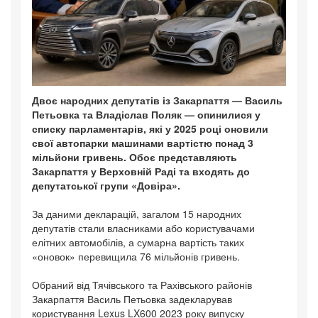
Двоє народних депутатів із Закарпаття — Василь
Петьовка та Владіслав Поляк — опинилися у
списку парламентарів, які у 2025 році оновили
свої автопарки машинами вартістю понад 3
мільйони гривень. Обоє представляють
Закарпаття у Верховній Раді та входять до
депутатської групи «Довіра».
За даними декларацій, загалом 15 народних
депутатів стали власниками або користувачами
елітних автомобілів, а сумарна вартість таких
«оновок» перевищила 76 мільйонів гривень.
Обраний від Тячівського та Рахівського районів
Закарпаття Василь Петьовка задекларував
користування Lexus LX600 2023 року випуску