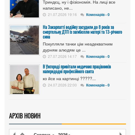
Триндєц, ну і фізіономія. На лиці все
написано, не...
21.07.2026 19:16
Коменарів - 0
На Закарпатті водійку засудили до 8 років за
смертельну ДТП із загибеллю матері та 13-річного
сина
Покупляли тачки цім неадекватним
дурням алюдям це ...
27.07.2026 14:17
Коменарів - 0
В Ужгороді привітали медичних працівників
напередодні професійного свята
ко йсе на картинці ?????...
24.07.2026 22:00
Коменарів - 0
АРХІВ НОВИН
Серпень
2026