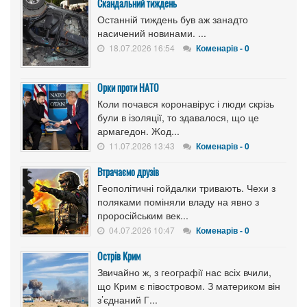
Скандальний тиждень
Останній тиждень був аж занадто
насичений новинами. ...
18.07.2026 16:54
Коменарів - 0
Орки проти НАТО
Коли почався коронавірус і люди скрізь
були в ізоляції, то здавалося, що це
армагедон. Жод...
11.07.2026 13:43
Коменарів - 0
Втрачаємо друзів
Геополітичні гойдалки тривають. Чехи з
поляками поміняли владу на явно з
проросійським век...
04.07.2026 10:47
Коменарів - 0
Острів Крим
Звичайно ж, з географії нас всіх вчили,
що Крим є півостровом. З материком він
з’єднаний Г...