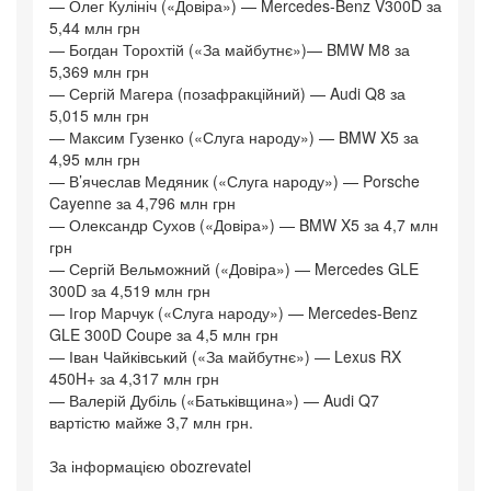
— Олег Кулініч («Довіра») — Mercedes-Benz V300D за
5,44 млн грн
— Богдан Торохтій («За майбутнє»)— BMW M8 за
5,369 млн грн
— Сергій Магера (позафракційний) — Audi Q8 за
5,015 млн грн
— Максим Гузенко («Слуга народу») — BMW X5 за
4,95 млн грн
— В’ячеслав Медяник («Слуга народу») — Porsche
Cayenne за 4,796 млн грн
— Олександр Сухов («Довіра») — BMW X5 за 4,7 млн
грн
— Сергій Вельможний («Довіра») — Mercedes GLE
300D за 4,519 млн грн
— Ігор Марчук («Слуга народу») — Mercedes-Benz
GLE 300D Coupe за 4,5 млн грн
— Іван Чайківський («За майбутнє») — Lexus RX
450H+ за 4,317 млн грн
— Валерій Дубіль («Батьківщина») — Audi Q7
вартістю майже 3,7 млн грн.
За інформацією obozrevatel