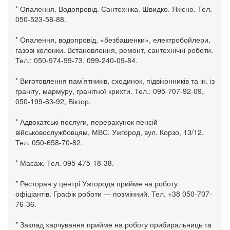
* Опалення. Водопровід. Сантехніка. Швидко. Якісно. Тел.
050-523-58-88.
* Опалення, водопровід, «безбашенки», електробойлери,
газові колонки. Встановлення, ремонт, сантехнічні роботи.
Тел.: 050-974-99-73, 099-240-09-84.
* Виготовлення пам’ятників, сходинок, підвіконників та ін. із
граніту, мармуру, гранітної крихти. Тел.: 095-707-92-09,
050-199-63-92, Віктор.
* Адвокатські послуги, перерахунок пенсій
військовослужбовцям, МВС. Ужгород, вул. Корзо, 13/12.
Тел. 050-658-70-82.
* Масаж. Тел. 095-475-18-38.
* Ресторан у центрі Ужгорода прийме на роботу
офіціантів. Графік роботи — позмінний. Тел. +38 050-707-
76-36.
* Заклад харчування прийме на роботу прибиральниць та