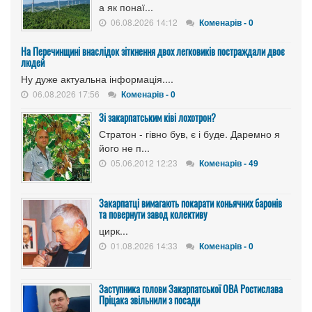
а як понаї...
06.08.2026 14:12
Коменарів - 0
На Перечинщині внаслідок зіткнення двох легковиків постраждали двоє
людей
Ну дуже актуальна інформація....
06.08.2026 17:56
Коменарів - 0
Зі закарпатським ківі лохотрон?
Стратон - гівно був, є і буде. Даремно я
його не п...
05.06.2012 12:23
Коменарів - 49
Закарпатці вимагають покарати коньячних баронів
та повернути завод колективу
цирк...
01.08.2026 14:33
Коменарів - 0
Заступника голови Закарпатської ОВА Ростислава
Пріцака звільнили з посади