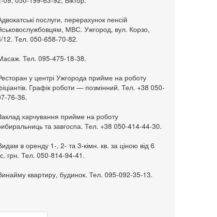
-09, 050-199-63-92, Віктор.
Адвокатські послуги, перерахунок пенсій
ійськовослужбовцям, МВС. Ужгород, вул. Корзо,
/12. Тел. 050-658-70-82.
Масаж. Тел. 095-475-18-38.
 Ресторан у центрі Ужгорода прийме на роботу
іціантів. Графік роботи — позмінний. Тел. +38 050-
7-76-36.
 Заклад харчування прийме на роботу
ибиральниць та завгоспа. Тел. +38 050-414-44-30.
Видам в оренду 1-, 2- та 3-кімн. кв. за ціною від 6
с. грн. Тел. 050-814-94-41.
Винайму квартиру, будинок. Тел. 095-092-35-13.