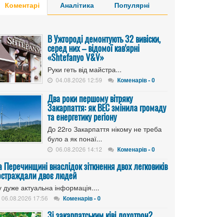
Коментарі
Аналітика
Популярні
В Ужгороді демонтують 32 вивіски,
серед них – відомої кав'ярні
«Shtefanyo V&V»
Руки геть від майстра...
04.08.2026 12:59
Коменарів - 0
Два роки першому вітряку
Закарпаття: як ВЕС змінила громаду
та енергетику регіону
До 22го Закарпаття нікому не треба
було а як понаї...
06.08.2026 14:12
Коменарів - 0
а Перечинщині внаслідок зіткнення двох легковиків
остраждали двоє людей
 дуже актуальна інформація....
06.08.2026 17:56
Коменарів - 0
Зі закарпатським ківі лохотрон?