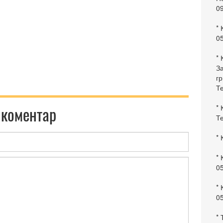
0
* 
0
* 
За
гр
Те
* 
 коментар
Те
* 
* 
0
* 
0
* 