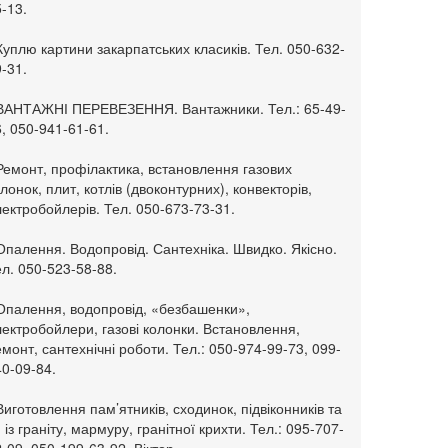
-13.
Куплю картини закарпатських класиків. Тел. 050-632-
-31.
 ВАНТАЖНІ ПЕРЕВЕЗЕННЯ. Вантажники. Тел.: 65-49-
, 050-941-61-61.
Ремонт, профілактика, встановлення газових
лонок, плит, котлів (двоконтурних), конвекторів,
ектробойлерів. Тел. 050-673-73-31.
Опалення. Водопровід. Сантехніка. Швидко. Якісно.
л. 050-523-58-88.
 Опалення, водопровід, «безбашенки»,
ектробойлери, газові колонки. Встановлення,
монт, сантехнічні роботи. Тел.: 050-974-99-73, 099-
0-09-84.
Виготовлення пам’ятників, сходинок, підвіконників та
. із граніту, мармуру, гранітної крихти. Тел.: 095-707-