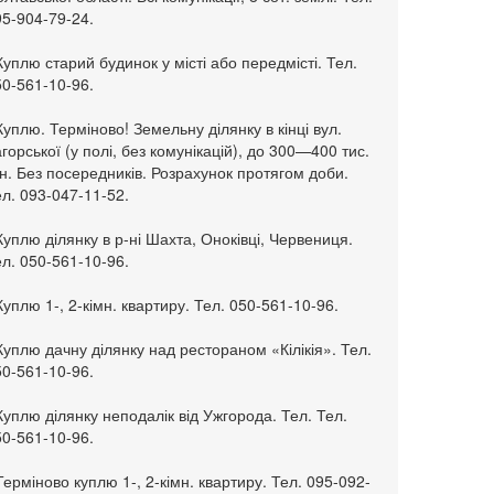
95-904-79-24.
Куплю старий будинок у місті або передмісті. Тел.
50-561-10-96.
Куплю. Терміново! Земельну ділянку в кінці вул.
горської (у полі, без комунікацій), до 300—400 тис.
н. Без посередників. Розрахунок протягом доби.
л. 093-047-11-52.
Куплю ділянку в р-ні Шахта, Оноківці, Червениця.
л. 050-561-10-96.
Куплю 1-, 2-кімн. квартиру. Тел. 050-561-10-96.
Куплю дачну ділянку над рестораном «Кілікія». Тел.
50-561-10-96.
Куплю ділянку неподалік від Ужгорода. Тел. Тел.
50-561-10-96.
Терміново куплю 1-, 2-кімн. квартиру. Тел. 095-092-