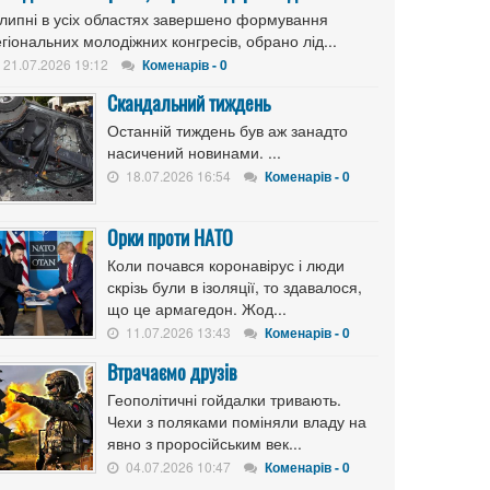
 липні в усіх областях завершено формування
гіональних молодіжних конгресів, обрано лід...
21.07.2026 19:12
Коменарів - 0
Скандальний тиждень
Останній тиждень був аж занадто
насичений новинами. ...
18.07.2026 16:54
Коменарів - 0
Орки проти НАТО
Коли почався коронавірус і люди
скрізь були в ізоляції, то здавалося,
що це армагедон. Жод...
11.07.2026 13:43
Коменарів - 0
Втрачаємо друзів
Геополітичні гойдалки тривають.
Чехи з поляками поміняли владу на
явно з проросійським век...
04.07.2026 10:47
Коменарів - 0