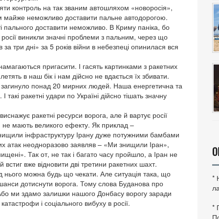
яти контроль на так званим автошляхом «новоросія»,
рим майже неможливо доставити пальне автодорогою.
і пального доставити неможливо. В Криму паніка, бо
 росії виникли значні проблеми з пальним, через що
 за три дні» за 5 років війни в небезпеці опинилася вся
намагаються пригасити. І гасять картинками з ракетних
етять в наш бік і нам дійсно не вдається їх збивати.
ро загинуло понад 20 мирних людей. Наша енергетична та
 такі ракетні удари по Україні дійсно тішать значну
виснажує ракетні ресурси ворога, але й вартує росії
ки не мають великого ефекту. Як приклад –
нищили інфраструктуру Ірану дуже потужними бамбами
их атак неодноразово заявляв – «Ми знищили Іран»,
О
ищені». Так от, не так і багато часу пройшло, а Іран не
й встиг вже відновити дві третини ракетних шахт.
від нього можна будь що чекати. Але ситуація така, що
*
 шанси дотиснути ворога. Тому слова Буданова про
ла
 Або ми здамо залишки нашого Донбасу ворогу заради
катастрофи і соціального вибуху в росії.
*
По