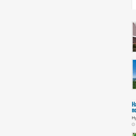
Н
п
Ну