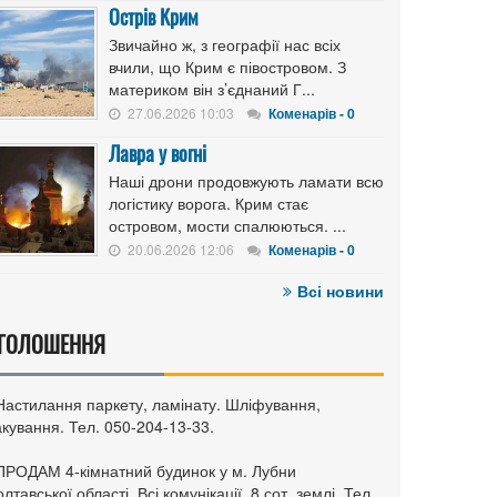
Острів Крим
Звичайно ж, з географії нас всіх
вчили, що Крим є півостровом. З
материком він з’єднаний Г...
27.06.2026 10:03
Коменарів - 0
Лавра у вогні
Наші дрони продовжують ламати всю
логістику ворога. Крим стає
островом, мости спалюються. ...
20.06.2026 12:06
Коменарів - 0
Всі новини
ГОЛОШЕННЯ
 Настилання паркету, ламінату. Шліфування,
кування. Тел. 050-204-13-33.
 ПРОДАМ 4-кімнатний будинок у м. Лубни
лтавської області. Всі комунікації, 8 сот. землі. Тел.