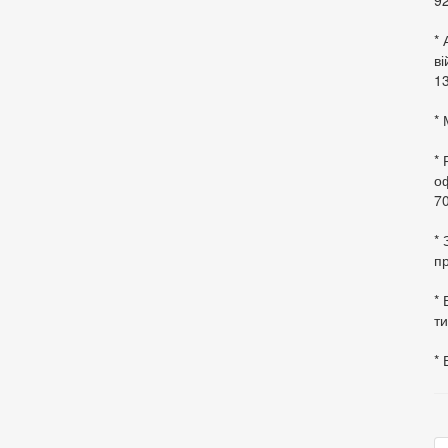
92
* 
в
13
* 
*
оф
70
*
пр
* 
ти
* 