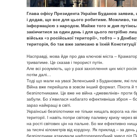
Глава офісу Президента України Буданов заявив, 
і додав, що все для цього робитиме. Можливо, та
інформацією з народом. Майже того ж дня путінсь
закінчитися за один день і для цього потрібно ли
війська «з російської території», тобто – з Донб
територія, бо так вже записано в їхній Конституці
Насправді, мова йде про два ключові міста – Краматор
триватиме. Це сказав і терорист путін.
Але всі розуміють, що у разі захоплення цих міст росі
потім далі…
Тоді що мали на увазі Зеленський з Будановим, які пл
Війна вже перейшла в зовсім інший формат. Піхота й
безпілотниками. Це вже не війна «джевелінів» проти б
забули. Бо з’явилася набагато ефективніша зброя – бойо
зараз найкращі в світі.
Українські безпілотники не тільки нищать ворога на лін
території. І навіть попри світову паливну кризу через в
на рості світових цін на пальне. Бо ми ефективно нищ
за тисячі кілометрів від кордону. Як приклад – за ден
безпілотники атакували нафтопереробний завод під П