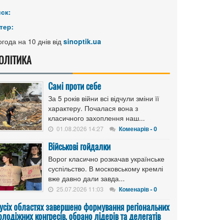
иск:
тер:
года на 10 днів від
sinoptik.ua
ОЛІТИКА
Самі проти себе
За 5 років війни всі відчули зміни її
характеру. Почалася вона з
класичного захоплення наш...
01.08.2026 14:27
Коменарів - 0
Військові гойдалки
Ворог класично розкачав українське
суспільство. В московському кремлі
вже давно дали завда...
25.07.2026 11:03
Коменарів - 0
 усіх областях завершено формування регіональних
лодіжних конгресів, обрано лідерів та делегатів