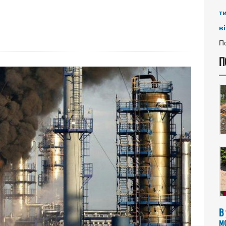
т
ві
По
П
В
мо