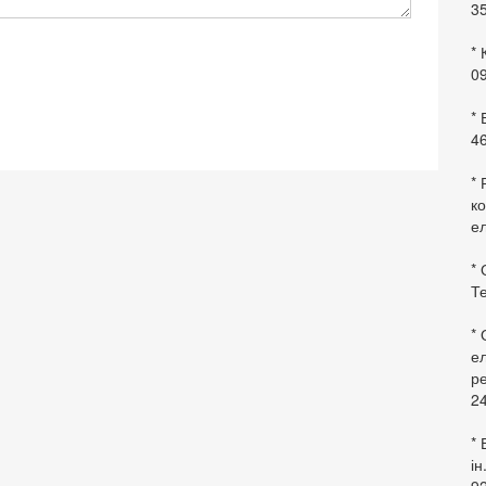
35
* 
09
*
46
* 
ко
ел
* 
Те
*
ел
ре
24
* 
ін