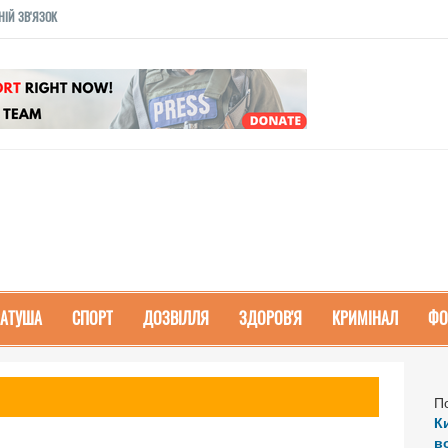
НІЙ ЗВ'ЯЗОК
РАТУША
СПОРТ
ДОЗВІЛЛЯ
ЗДОРОВ'Я
КРИМІНАЛ
ФО
П
К
в