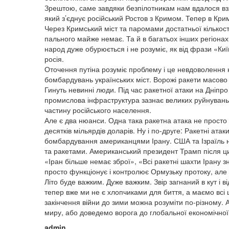
Зрештою, саме завдяки безпілотникам нам вдалося вз
який з’єднує російський Ростов з Кримом. Тепер в К
Через Кримський міст та паромами достатньої кількост
пального майже немає. Та й в багатьох інших регіонах
народ дуже обурюється і не розуміє, як від фрази «Київ
росія.
Оточення путіна розуміє проблему і це невдоволення 
бомбардувань українських міст. Ворожі ракети масово л
Гинуть невинні люди. Під час ракетної атаки на Дніп
промислова інфраструктура зазнає великих руйнувань. І
частину російського населення.
Але є два нюанси. Одна така ракетна атака не просто 
десятків мільярдів доларів. Ну і по-друге: Ракетні ата
бомбардування американцями Ірану. США та Ізраїль 
та ракетами. Американський президент Трамп після ц
«Іран більше немає зброї», «Всі ракетні шахти Ірану зн
просто функціонує і контролює Ормузьку протоку, але 
Літо буде важким. Дуже важким. Звір загнаний в кут і 
тепер вже ми не є хлопчиками для биття, а маємо всі
закінчення війни до зими можна розуміти по-різному.
миру, або доведемо ворога до глобальної економічної 
admin