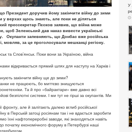
У
ре
що Президент доручив йому закінчити війну до зими
м у верхах щось знають, але поки не діляться
кий прессекретар Пєсков заявив, що війна може
ше, щоб Зеленський дав наказ вивести українські
асу. Окупанти запевняють, що Донбас вже російська
ї і, мовляв, за це проголосували мешканці регіону.
ськ та Слов’янськ. Поки вони за Україною, війна
янами відкривається прямий шлях для наступу на Харків і
анують закінчити війну ще до зими?
 танки не працюють, бо миттєво знищуються
ронетехніки. Та й про «байрактари» вже давно всі
ві безпілотні системи. І ми тут не гірші за окупантів. Ми
ії фронту, але й залітають далеко вглиб російської
ійну в Перській затоці росіянам так і не вдається заробити
имо їхні нафтопереробні заводи, які знаходяться навіть
ь до початку економічного форуму в Петербурзі наші
етербургом.