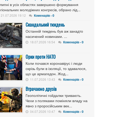
 липні в усіх областях завершено формування
гіональних молодіжних конгресів, обрано лід...
21.07.2026 19:12
Коменарів - 0
Скандальний тиждень
Останній тиждень був аж занадто
насичений новинами. ...
18.07.2026 16:54
Коменарів - 0
Орки проти НАТО
Коли почався коронавірус і люди
скрізь були в ізоляції, то здавалося,
що це армагедон. Жод...
11.07.2026 13:43
Коменарів - 0
Втрачаємо друзів
Геополітичні гойдалки тривають.
Чехи з поляками поміняли владу на
явно з проросійським век...
04.07.2026 10:47
Коменарів - 0