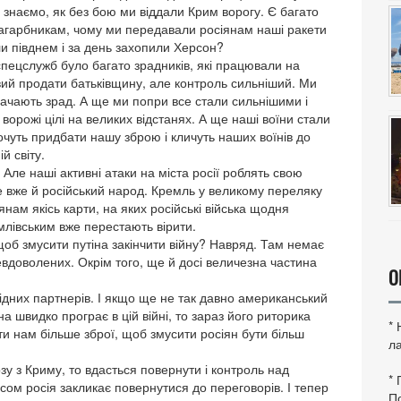
і знаємо, як без бою ми віддали Крим ворогу. Є багато
ч загарбникам, чому ми передавали росіянам наші ракети
ли півднем і за день захопили Херсон?
спецслужб було багато зрадників, які працювали на
овий продати батьківщину, але контроль сильніший. Ми
бачають зрад. А ще ми попри все стали сильнішими і
ворожі цілі на великих відстанях. А ще наші воїни стали
очуть придбати нашу зброю і кличуть наших воїнів до
й світу.
Але наші активні атаки на міста росії роблять свою
сне вже й російський народ. Кремль у великому переляку
янам якісь карти, на яких російські війська щодня
млівським вже перестають вірити.
 щоб змусити путіна закінчити війну? Навряд. Там немає
евдоволених. Окрім того, ще й досі величезна частина
О
хідних партнерів. І якщо ще не так давно американський
а швидко програє в цій війні, то зараз його риторика
*
ти нам більше зброї, щоб змусити росіян бути більш
ла
у з Криму, то вдасться повернути і контроль над
*
ом росія закликає повернутися до переговорів. І тепер
По