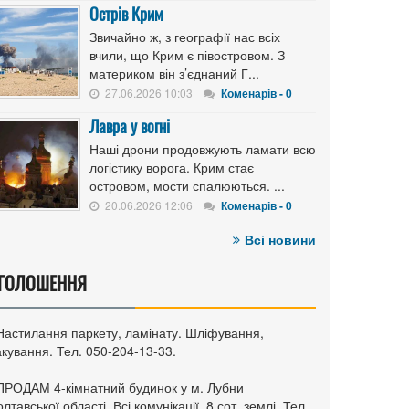
Острів Крим
Звичайно ж, з географії нас всіх
вчили, що Крим є півостровом. З
материком він з’єднаний Г...
27.06.2026 10:03
Коменарів - 0
Лавра у вогні
Наші дрони продовжують ламати всю
логістику ворога. Крим стає
островом, мости спалюються. ...
20.06.2026 12:06
Коменарів - 0
Всі новини
ГОЛОШЕННЯ
 Настилання паркету, ламінату. Шліфування,
кування. Тел. 050-204-13-33.
 ПРОДАМ 4-кімнатний будинок у м. Лубни
лтавської області. Всі комунікації, 8 сот. землі. Тел.