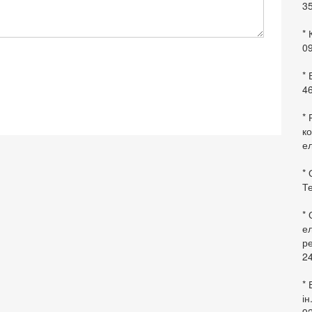
35
* 
09
*
46
* 
ко
ел
* 
Те
*
ел
ре
24
* 
ін