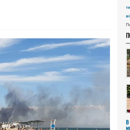
т
ві
По
П
В
мо