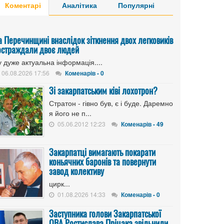
Коментарі
Аналітика
Популярні
а Перечинщині внаслідок зіткнення двох легковиків
остраждали двоє людей
 дуже актуальна інформація....
06.08.2026 17:56
Коменарів - 0
Зі закарпатським ківі лохотрон?
Стратон - гівно був, є і буде. Даремно
я його не п...
05.06.2012 12:23
Коменарів - 49
Закарпатці вимагають покарати
коньячних баронів та повернути
завод колективу
цирк...
01.08.2026 14:33
Коменарів - 0
Заступника голови Закарпатської
ОВА Ростислава Пріцака звільнили