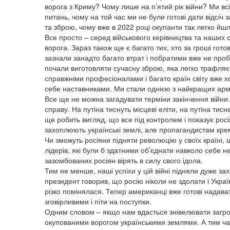
ворога з Криму? Чому лише на п’ятий рік війни? Ми вс
питань, чому на той час ми не були готові дати відсі
та зброю, чому вже в 2022 році окупанти так легко йш
Все просто – серед військового керівництва та наших 
ворога. Зараз також ще є багато тих, хто за гроші гот
зазнали занадто багато втрат і побратими вже не про
почали виготовляти сучасну зброю, яка легко трафляє 
справжніми професіоналами і багато країн світу вже х
себе наставниками. Ми стали однією з найкращих армі
Все ще не можна загадувати терміни закінчення війни. 
справу. На путіна тиснуть місцеві еліти, на путіна ти
ще робить вигляд, що все під контролем і показує росі
захоплюють українські землі, але пропагандистам кре
Чи зможуть росіяни підняти революцію у своїх країні,
лідерів, які були б здатними об’єднати навколо себе н
зазомбованих росіян вірять в силу свого ідола.
Тим не менше, наші успіхи у цій війні підняли дуже за
президент говорив, що росію ніколи не здолати і Україн
різко помінялася. Тепер американці вже готові надава
зговірливими і піти на поступки.
Одним словом – якщо нам вдасться знівелювати загроз
окупованими ворогом українськими землями. А тим час