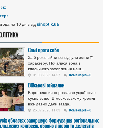
иск:
тер:
года на 10 днів від
sinoptik.ua
ОЛІТИКА
Самі проти себе
За 5 років війни всі відчули зміни її
характеру. Почалася вона з
класичного захоплення наш...
01.08.2026 14:27
Коменарів - 0
Військові гойдалки
Ворог класично розкачав українське
суспільство. В московському кремлі
вже давно дали завда...
25.07.2026 11:03
Коменарів - 0
 усіх областях завершено формування регіональних
лодіжних конгресів, обрано лідерів та делегатів