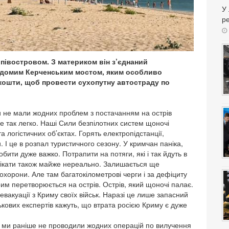
У
ре
є півостровом. З материком він з’єднаний
відомим Керченським мостом, яким особливо
 кошти, щоб провести сухопутну автостраду по
и не мали жодних проблем з постачанням на острів
се так легко. Наші Сили безпілотних систем щоночі
 логістичних об’єктах. Горять електропідстанції,
І це в розпал туристичного сезону. У кримчан паніка,
бити дуже важко. Потрапити на потяги, які і так йдуть в
ікати також майже нереально. Залишається ще
 охорони. Але там багатокілометрові черги і за дефіциту
им перетворюється на острів. Острів, який щоночі палає.
 евакуації з Криму своїх військ. Наразі це лише запасний
ськових експертів кажуть, що втрата росією Криму є дуже
му ми раніше не проводили жодних операцій по вилучення