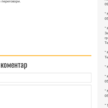
и переговори.
0
* 
0
* 
За
гр
Те
* 
Те
 коментар
* 
* 
0
* 
0
* 