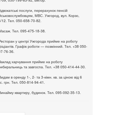
-09, 050-199-63-92, Віктор.
Адвокатські послуги, перерахунок пенсій
ійськовослужбовцям, МВС. Ужгород, вул. Корзо,
/12. Тел. 050-658-70-82.
Масаж. Тел. 095-475-18-38.
 Ресторан у центрі Ужгорода прийме на роботу
іціантів. Графік роботи — позмінний. Тел. +38 050-
7-76-36.
 Заклад харчування прийме на роботу
ибиральниць та завгоспа. Тел. +38 050-414-44-30.
Видам в оренду 1-, 2- та 3-кімн. кв. за ціною від 6
с. грн. Тел. 050-814-94-41.
Винайму квартиру, будинок. Тел. 095-092-35-13.