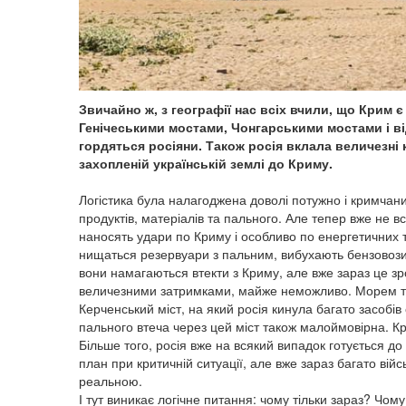
Звичайно ж, з географії нас всіх вчили, що Крим 
Генічеськими мостами, Чонгарськими мостами і 
гордяться росіяни. Також росія вклала величезні
захопленій українській землі до Криму.
Логістика була налагоджена доволі потужно і кримчан
продуктів, матеріалів та пального. Але тепер вже не в
наносять удари по Криму і особливо по енергетичних та
нищаться резервуари з пальним, вибухають бензовози. 
вони намагаються втекти з Криму, але вже зараз це зро
величезними затримками, майже неможливо. Морем т
Керченський міст, на який росія кинула багато засобів
пального втеча через цей міст також малоймовірна. Кр
Більше того, росія вже на всякий випадок готується до
план при критичній ситуації, але вже зараз багато вій
реальною.
І тут виникає логічне питання: чому тільки зараз? Чо