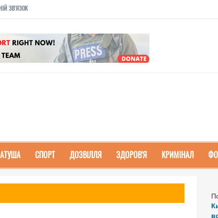
НІЙ ЗВ'ЯЗОК
РАТУША
СПОРТ
ДОЗВІЛЛЯ
ЗДОРОВ'Я
КРИМІНАЛ
ФО
П
К
в