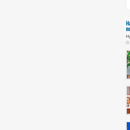
Н
п
Ну