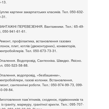
-13.
Куплю картини закарпатських класиків. Тел. 050-632-
-31.
 ВАНТАЖНІ ПЕРЕВЕЗЕННЯ. Вантажники. Тел.: 65-49-
, 050-941-61-61.
Ремонт, профілактика, встановлення газових
лонок, плит, котлів (двоконтурних), конвекторів,
ектробойлерів. Тел. 050-673-73-31.
Опалення. Водопровід. Сантехніка. Швидко. Якісно.
л. 050-523-58-88.
 Опалення, водопровід, «безбашенки»,
ектробойлери, газові колонки. Встановлення,
монт, сантехнічні роботи. Тел.: 050-974-99-73, 099-
0-09-84.
Виготовлення пам’ятників, сходинок, підвіконників та
. із граніту, мармуру, гранітної крихти. Тел.: 095-707-