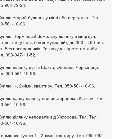
95-904-79-24.
Куплю старий будинок у місті або передмісті. Тел.
50-561-10-96.
Куплю. Терміново! Земельну ділянку в кінці вул.
горської (у полі, без комунікацій), до 300—400 тис.
н. Без посередників. Розрахунок протягом доби.
л. 093-047-11-52.
Куплю ділянку в р-ні Шахта, Оноківці, Червениця.
л. 050-561-10-96.
Куплю 1-, 2-кімн. квартиру. Тел. 050-561-10-96.
Куплю дачну ділянку над рестораном «Кілікія». Тел.
50-561-10-96.
Куплю ділянку неподалік від Ужгорода. Тел. Тел.
50-561-10-96.
Терміново куплю 1-, 2-кімн. квартиру. Тел. 095-092-