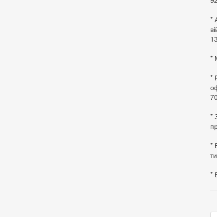
92
* 
в
13
* 
*
оф
70
*
пр
* 
ти
* 