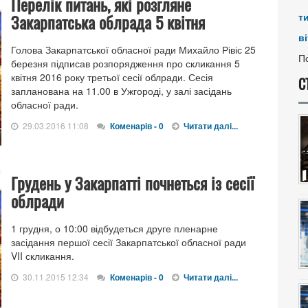
Перелік питань, які розгляне
Закарпатська облрада 5 квітня
т
ві
Голова Закарпатської обласної ради Михайло Рівіс 25
По
березня підписав розпорядження про скликання 5
квітня 2016 року третьої сесії облради. Сесія
С
запланована на 11.00 в Ужгороді, у залі засідань
обласної ради.
29.03.2016 11:08
Коменарів - 0
Читати далі...
Грудень у Закарпатті почнеться із сесії
облради
1 грудня, о 10:00 відбудеться друге пленарне
засідання першої сесії Закарпатської обласної ради
VII скликання.
30.11.2015 12:34
Коменарів - 0
Читати далі...