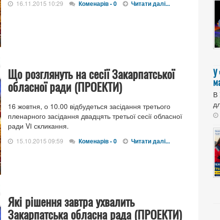
16.11.2015 10:29
Коменарів - 0
Читати далі...
Що розглянуть на сесії Закарпатської
У
м
обласної ради (ПРОЕКТИ)
В
дл
16 жовтня, о 10.00 відбудеться засідання третього
пленарного засідання двадцять третьої сесії обласної
ради VІ скликання.
15.10.2015 09:59
Коменарів - 0
Читати далі...
Які рішення завтра ухвалить
Закарпатська обласна рада (ПРОЕКТИ)