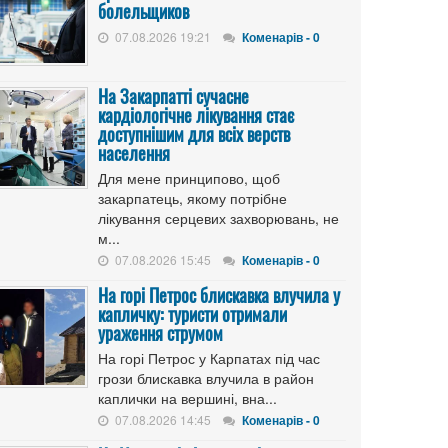
болельщиков
07.08.2026 19:21
Коменарів - 0
На Закарпатті сучасне
кардіологічне лікування стає
доступнішим для всіх верств
населення
Для мене принципово, щоб
закарпатець, якому потрібне
лікування серцевих захворювань, не
м...
07.08.2026 15:45
Коменарів - 0
На горі Петрос блискавка влучила у
капличку: туристи отримали
ураження струмом
На горі Петрос у Карпатах під час
грози блискавка влучила в район
каплички на вершині, вна...
07.08.2026 14:45
Коменарів - 0