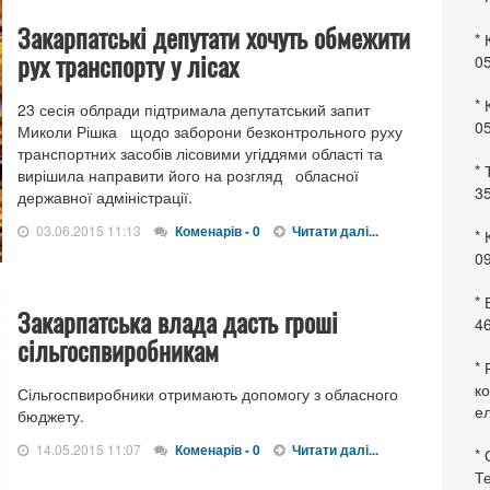
Закарпатські депутати хочуть обмежити
* 
рух транспорту у лісах
0
* 
23 сесія облради підтримала депутатський запит
0
Миколи Рішка щодо заборони безконтрольного руху
транспортних засобів лісовими угіддями області та
* 
вирішила направити його на розгляд обласної
35
державної адміністрації.
03.06.2015 11:13
Коменарів - 0
Читати далі...
* 
09
*
Закарпатська влада дасть гроші
46
сільгоспвиробникам
* 
ко
Сільгоспвиробники отримають допомогу з обласного
ел
бюджету.
14.05.2015 11:07
Коменарів - 0
Читати далі...
* 
Те