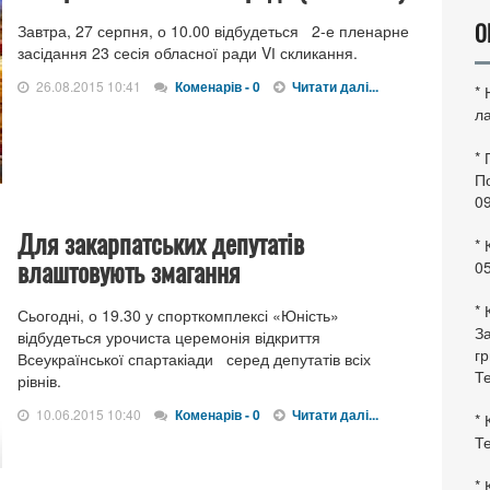
О
Завтра, 27 серпня, о 10.00 відбудеться 2-е пленарне
засідання 23 сесія обласної ради VІ скликання.
26.08.2015 10:41
Коменарів - 0
Читати далі...
*
ла
*
По
0
Для закарпатських депутатів
* 
влаштовують змагання
0
* 
Сьогодні, о 19.30 у спорткомплексі «Юність»
За
відбудеться урочиста церемонія відкриття
гр
Всеукраїнської спартакіади серед депутатів всіх
Те
рівнів.
10.06.2015 10:40
Коменарів - 0
Читати далі...
* 
Те
* 