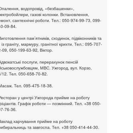
 Опалення, водопровід, «безбашенки»,
ектробойлери, газові колонки. Встановлення,
монт, сантехнічні роботи. Тел.: 050-974-99-73, 099-
0-09-84.
Виготовлення пам’ятників, сходинок, підвіконників та
. із граніту, мармуру, гранітної крихти. Тел.: 095-707-
-09, 050-199-63-92, Віктор.
Адвокатські послуги, перерахунок пенсій
ійськовослужбовцям, МВС. Ужгород, вул. Корзо,
/12. Тел. 050-658-70-82.
Масаж. Тел. 095-475-18-38.
 Ресторан у центрі Ужгорода прийме на роботу
іціантів. Графік роботи — позмінний. Тел. +38 050-
7-76-36.
 Заклад харчування прийме на роботу
ибиральниць та завгоспа. Тел. +38 050-414-44-30.