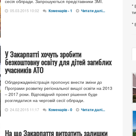
сесія облради. Запрошуються представники ЗМІ.
* 
05.03.2015 10:02
Коменарів - 1
Читати далі...
ти
* 
У Закарпатті хочуть зробити
безкоштовну освіту для дітей загиблих
учасників АТО
Облдержадміністрація пропонує внести зміни до
Програми розвитку регіональної вищої освіти на 2013
– 2017 роки. Відповідний проект рішення буде
розглядатися на черговій сесії облради.
24.02.2015 11:17
Коменарів - 0
Читати далі...
На що Закарпаття витратить залишки