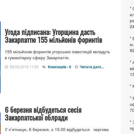
*
ел
ре
24
Угода підписана: Угорщина дасть
Закарпаттю 155 мільйонів форинтів
* 
ін
92
155 мільйонів форинтів угорських інвестицій вкладуть
в гуманітарну сферу Закарпаття.
* 
06.03.2015 11:50
Коменарів - 0
Читати далі...
в
13
* 
*
оф
6 березня відбудеться сесія
70
Закарпатської облради
*
пр
У п’ятницю, 6 березня, о 10.00 відбудеться чергова