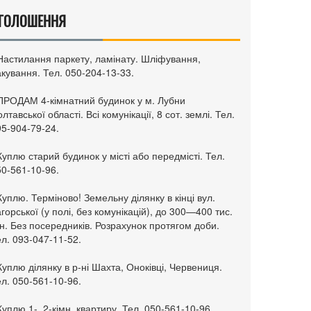
ГОЛОШЕННЯ
 Настилання паркету, ламінату. Шліфування,
кування. Тел. 050-204-13-33.
 ПРОДАМ 4-кімнатний будинок у м. Лубни
лтавської області. Всі комунікації, 8 сот. землі. Тел.
95-904-79-24.
Куплю старий будинок у місті або передмісті. Тел.
50-561-10-96.
Куплю. Терміново! Земельну ділянку в кінці вул.
горської (у полі, без комунікацій), до 300—400 тис.
н. Без посередників. Розрахунок протягом доби.
л. 093-047-11-52.
Куплю ділянку в р-ні Шахта, Оноківці, Червениця.
л. 050-561-10-96.
Куплю 1-, 2-кімн. квартиру. Тел. 050-561-10-96.