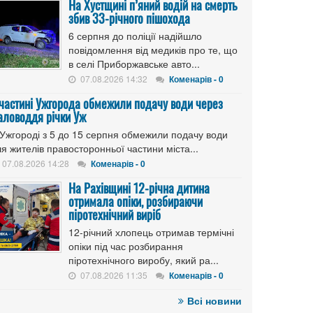
На Хустщині п’яний водій на смерть
збив 33-річного пішохода
6 серпня до поліції надійшло
повідомлення від медиків про те, що
в селі Приборжавське авто...
07.08.2026 14:32
Коменарів - 0
 частині Ужгорода обмежили подачу води через
аловоддя річки Уж
 Ужгороді з 5 до 15 серпня обмежили подачу води
я жителів правосторонньої частини міста...
07.08.2026 14:28
Коменарів - 0
На Рахівщині 12-річна дитина
отримала опіки, розбираючи
піротехнічний виріб
12-річний хлопець отримав термічні
опіки під час розбирання
піротехнічного виробу, який ра...
07.08.2026 11:35
Коменарів - 0
Всі новини