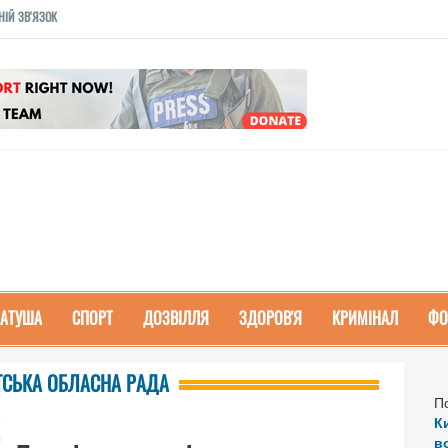
НІЙ ЗВ'ЯЗОК
РАТУША
СПОРТ
ДОЗВІЛЛЯ
ЗДОРОВ'Я
КРИМІНАЛ
ФО
АТСЬКА ОБЛАСНА РАДА
П
К
в