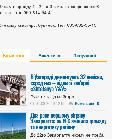
Видам в оренду 1-, 2- та 3-кімн. кв. за ціною від 6
с. грн. Тел. 050-814-94-41.
Винайму квартиру, будинок. Тел. 095-092-35-13.
Коментарі
Аналітика
Популярні
В Ужгороді демонтують 32 вивіски,
серед них – відомої кав'ярні
«Shtefanyo V&V»
Руки геть від майстра...
04.08.2026 12:59
Коменарів - 0
Два роки першому вітряку
Закарпаття: як ВЕС змінила громаду
та енергетику регіону
До 22го Закарпаття нікому не треба