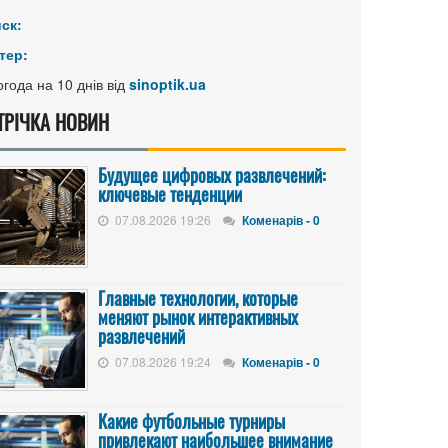
иск:
тер:
года на 10 днів від
sinoptik.ua
ТРІЧКА НОВИН
Будущее цифровых развлечений:
ключевые тенденции
07.08.2026 19:26
Коменарів - 0
Главные технологии, которые
меняют рынок интерактивных
развлечений
07.08.2026 19:24
Коменарів - 0
Какие футбольные турниры
привлекают наибольшее внимание