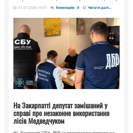
31.07.2026 15:47
Коменарів - 0
Читати далі...
На Закарпатті депутат замішаний у
справі про незаконне використання
лісів Медведчуком
На Закарпатті СБУ, ДБР та прокуратура викрили ще