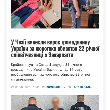
У Чехії винесли вирок громадянину
України за жорстоке вбивство 22-річної
співвітчизниці з Закарпаття
Крайовий суд в Остраві засудив 34-річного
громадянина України Василя Ш. до 14 років
позбавлення волі за жорстоке вбивство 22-річної
співвітчизниці.
01.08.2026 15:09
Коменарів - 0
Читати далі...