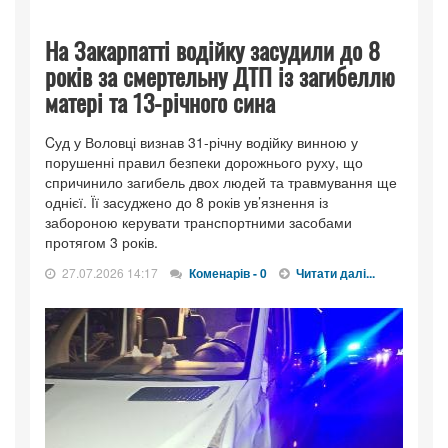
На Закарпатті водійку засудили до 8
років за смертельну ДТП із загибеллю
матері та 13-річного сина
Cуд у Воловці визнав 31-річну водійку винною у
порушенні правил безпеки дорожнього руху, що
спричинило загибель двох людей та травмування ще
однієї. Її засуджено до 8 років ув’язнення із
забороною керувати транспортними засобами
протягом 3 років.
27.07.2026 14:17
Коменарів - 0
Читати далі...