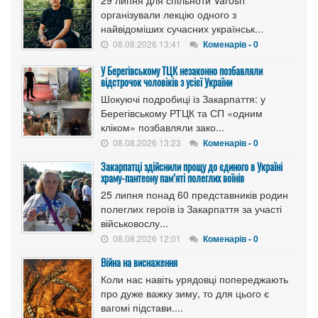
29 липня для спільноти Varosh
організували лекцію одного з
найвідоміших сучасних українськ...
08.08.2026 13:41
Коменарів - 0
У Берегівському ТЦК незаконно позбавляли
відстрочок чоловіків з усієї України
Шокуючі подробиці із Закарпаття: у
Берегівському РТЦК та СП «одним
кліком» позбавляли зако...
08.08.2026 13:23
Коменарів - 0
Закарпатці здійснили прощу до єдиного в Україні
храму-пантеону пам’яті полеглих воїнів
25 липня понад 60 представників родин
полеглих героїв із Закарпаття за участі
військовослу...
08.08.2026 12:01
Коменарів - 0
Війна на виснаження
Коли нас навіть урядовці попереджають
про дуже важку зиму, то для цього є
вагомі підстави....