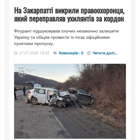
На Закарпатті викрили правоохоронця,
який переправляв ухилянтів за кордон
Фігурант підшуковував охочих незаконно залишити
Україну та обіцяв провести їх поза офіційними
пунктами пропуску.
27.07.2026 19:32
Коменарів - 0
Читати далі...