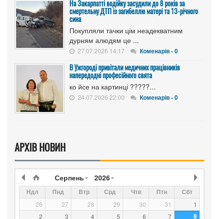
На Закарпатті водійку засудили до 8 років за
смертельну ДТП із загибеллю матері та 13-річного
сина
Покупляли тачки цім неадекватним
дурням алюдям це ...
27.07.2026 14:17
Коменарів - 0
В Ужгороді привітали медичних працівників
напередодні професійного свята
ко йсе на картинці ?????...
24.07.2026 22:00
Коменарів - 0
АРХІВ НОВИН
Серпень
2026
Ндл
Пнд
Втр
Срд
Чтв
Птн
Сбт
26
27
28
29
30
31
1
8
2
3
4
5
6
7