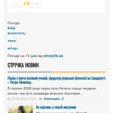
Попередня
Наступна
...
278
»
Погода
Київ
вологість:
тиск:
вітер:
Погода на 10 днів від
sinoptik.ua
СТРІЧКА НОВИН
Пішов з життя великий учений, фундатор угорської філології на Закарпатті
– Петро Лизанець
8 серпня 2026 року перестало битися серце людини-
епохи, чиє ім'я назавжди вписане золотими...
08.08.2026 14:23
Коменарів - 0
Не картини, а спосіб мислення