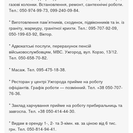
газові колонки. Встановлення, ремонт, сантехнічні роботи.
Тел.: 050-974-99-73, 099-240-09-84.
* Виготовлення пам’ятників, сходинок, підвіконників та ін. із
граніту, мармуру, гранітної крихти. Тел.: 095-707-92-09,
050-199-63-92, Віктор.
* Адвокатські послуги, перерахунок пенсій
військовослужбовцям, МВС. Ужгород, вул. Корзо, 13/12.
Тел. 050-658-70-82.
* Масаж. Тел. 095-475-18-38.
* Ресторан у центрі Ужгорода прийме на роботу
офіціантів. Графік роботи — позмінний. Тел. +38 050-707-
76-36.
* Заклад харчування прийме на роботу прибиральниць та
завгоспа. Тел. +38 050-414-44-30.
* Видам в оренду 1-, 2- та 3-кімн. кв. за ціною від 6 тис.
грн. Тел. 050-814-94-41.