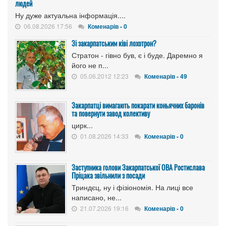
людей
Ну дуже актуальна інформація....
06.08.2026 17:56
Коменарів - 0
Зі закарпатським ківі лохотрон?
Стратон - гівно був, є і буде. Даремно я
його не п...
05.06.2012 12:23
Коменарів - 49
Закарпатці вимагають покарати коньячних баронів
та повернути завод колективу
цирк...
01.08.2026 14:33
Коменарів - 0
Заступника голови Закарпатської ОВА Ростислава
Пріцака звільнили з посади
Триндєц, ну і фізіономія. На лиці все
написано, не...
21.07.2026 19:16
Коменарів - 0