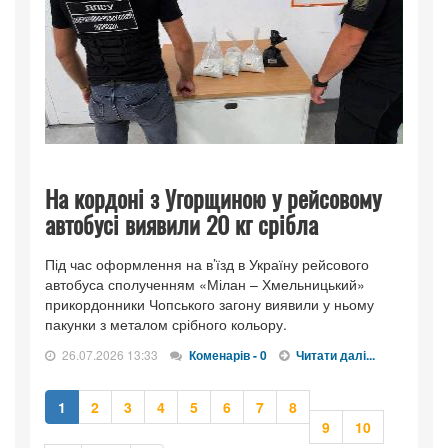
На кордоні з Угорщиною у рейсовому
автобусі виявили 20 кг срібла
Під час оформлення на в’їзд в Україну рейсового
автобуса сполученням «Мілан – Хмельницький»
прикордонники Чопського загону виявили у ньому
пакунки з металом срібного кольору.
26.07.2026 13:33
Коменарів - 0
Читати далі...
1
2
3
4
5
6
7
8
9
10