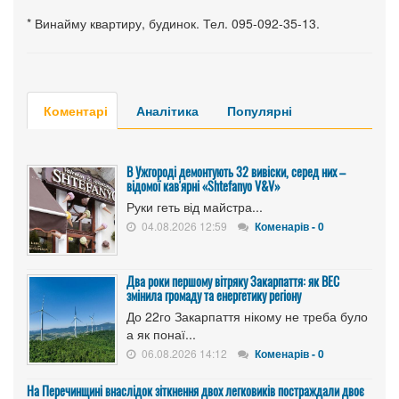
* Винайму квартиру, будинок. Тел. 095-092-35-13.
Коментарі
Аналітика
Популярні
В Ужгороді демонтують 32 вивіски, серед них –
відомої кав'ярні «Shtefanyo V&V»
Руки геть від майстра...
04.08.2026 12:59
Коменарів - 0
Два роки першому вітряку Закарпаття: як ВЕС
змінила громаду та енергетику регіону
До 22го Закарпаття нікому не треба було
а як понаї...
06.08.2026 14:12
Коменарів - 0
На Перечинщині внаслідок зіткнення двох легковиків постраждали двоє