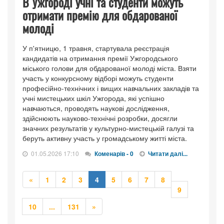
В Ужгороді учні та студенти можуть
отримати премію для обдарованої
молоді
У п'ятницю, 1 травня, стартувала реєстрація
кандидатів на отримання премії Ужгородського
міського голови для обдарованої молоді міста. Взяти
участь у конкурсному відборі можуть студенти
професійно-технічних і вищих навчальних закладів та
учні мистецьких шкіл Ужгорода, які успішно
навчаються, проводять наукові дослідження,
здійснюють науково-технічні розробки, досягли
значних результатів у культурно-мистецькій галузі та
беруть активну участь у громадському житті міста.
01.05.2026 17:10
Коменарів - 0
Читати далі...
Попередня
«
1
2
3
4
5
6
7
8
9
Попередня
Наступна
10
...
131
»