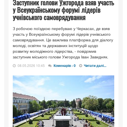
Заступник голови Ужгорода взяв участь
у Всеукраїнському форумі лідерів
учнівського самоврядування
З робочою поїздкою перебуваю у Черкасах, де взяв
участь у Всеукраїнському форумі лідерів учнівського
самоврядування. Це важлива платформа для діалогу
молоді, освітян та державних інституцій щодо
розвитку молодіжного лідерства, - повідомив
заступник міського голови Ужгорода Іван Завидняк.
08.05.2026 10:45
Коменарів - 0
Читати далі...