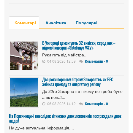
Коментарі
Аналітика
Популярні
В Ужгороді демонтують 32 вивіски, серед них –
відомої кав'ярні «Shtefanyo V&V»
Руки геть від майстра...
04.08.2026 12:59
Коменарів - 0
Два роки першому вітряку Закарпаття: як ВЕС
змінила громаду та енергетику регіону
До 22го Закарпаття нікому не треба було
а як понаї...
06.08.2026 14:12
Коменарів - 0
На Перечинщині внаслідок зіткнення двох легковиків постраждали двоє
людей
Ну дуже актуальна інформація....