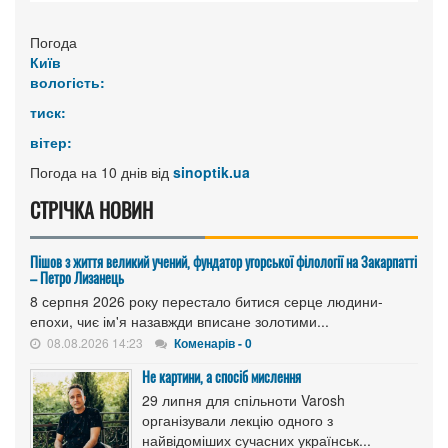
Погода
Київ
вологість:
тиск:
вітер:
Погода на 10 днів від
sinoptik.ua
СТРІЧКА НОВИН
Пішов з життя великий учений, фундатор угорської філології на Закарпатті
– Петро Лизанець
8 серпня 2026 року перестало битися серце людини-
епохи, чиє ім'я назавжди вписане золотими...
08.08.2026 14:23
Коменарів - 0
Не картини, а спосіб мислення
29 липня для спільноти Varosh
організували лекцію одного з
найвідоміших сучасних українськ...