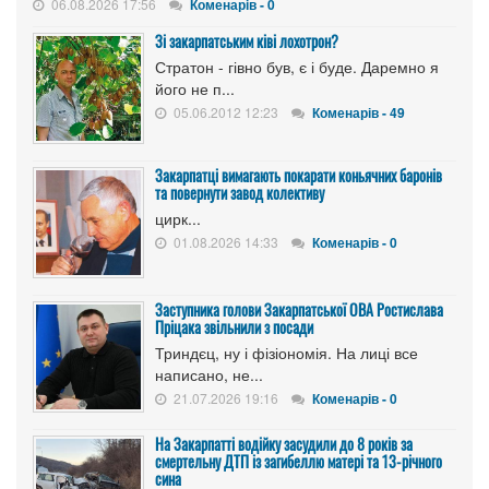
06.08.2026 17:56
Коменарів - 0
Зі закарпатським ківі лохотрон?
Стратон - гівно був, є і буде. Даремно я
його не п...
05.06.2012 12:23
Коменарів - 49
Закарпатці вимагають покарати коньячних баронів
та повернути завод колективу
цирк...
01.08.2026 14:33
Коменарів - 0
Заступника голови Закарпатської ОВА Ростислава
Пріцака звільнили з посади
Триндєц, ну і фізіономія. На лиці все
написано, не...
21.07.2026 19:16
Коменарів - 0
На Закарпатті водійку засудили до 8 років за
смертельну ДТП із загибеллю матері та 13-річного
сина