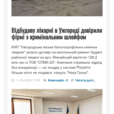
Відбудову лікарні в Ужгороді довірили
фірмі з кримінальним шлейфом
КНП "Ужгородська міська багатопрофільна клінічна
лікарня" уклало договір на капітальний ремонт будівлі
районної лікарні на вул. Минайській вартістю 126,2
млн грн із ТОВ "СПМК-23". Компанія отримала підряд
без конкуренції — на тендер у системі Prozorro
більше ніхто не подався, пишуть "Наші Гроші".
11.05.2026 17:59
Коменарів - 0
Читати далі...