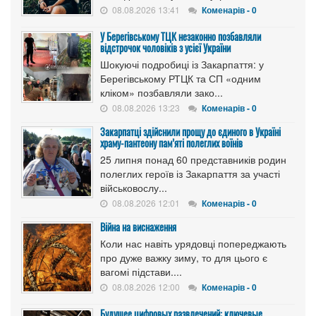
08.08.2026 13:41
Коменарів - 0
У Берегівському ТЦК незаконно позбавляли
відстрочок чоловіків з усієї України
Шокуючі подробиці із Закарпаття: у
Берегівському РТЦК та СП «одним
кліком» позбавляли зако...
08.08.2026 13:23
Коменарів - 0
Закарпатці здійснили прощу до єдиного в Україні
храму-пантеону пам’яті полеглих воїнів
25 липня понад 60 представників родин
полеглих героїв із Закарпаття за участі
військовослу...
08.08.2026 12:01
Коменарів - 0
Війна на виснаження
Коли нас навіть урядовці попереджають
про дуже важку зиму, то для цього є
вагомі підстави....
08.08.2026 12:00
Коменарів - 0
Будущее цифровых развлечений: ключевые