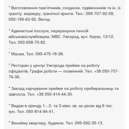
* Виготовлення пам’ятників, сходинок, підвіконників та ін. із
граніту, мармуру, гранітної крихти. Тел.: 095-707-92-09,
050-199-63-92, Віктор.
* Адвокатські послуги, перерахунок пенсій
військовослужбовцям, МВС. Ужгород, вул. Корзо, 13/12.
Тел. 050-658-70-82.
* Масаж. Тел. 095-475-18-38.
* Ресторан у центрі Ужгорода прийме на роботу
офіціантів. Графік роботи — позмінний. Тел. +38 050-707-
76-36.
* Заклад харчування прийме на роботу прибиральниць та
завгоспа. Тел. +38 050-414-44-30.
* Видам в оренду 1-, 2- та 3-кімн. кв. за ціною від 6 тис.
грн. Тел. 050-814-94-41.
* Винайму квартиру, будинок. Тел. 095-092-35-13.