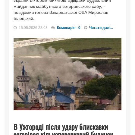
України Віктором Микитою відвідали будівельний
майданчик майбутнього ветеранського хабу, -
повідомив голова Закарпатської ОВА Мирослав
Білецький.
15.05.2026 23:03
Коменарів - 0
Читати далі...
В Ужгороді після удару блискавки
загорівся кількаповерховий будинок