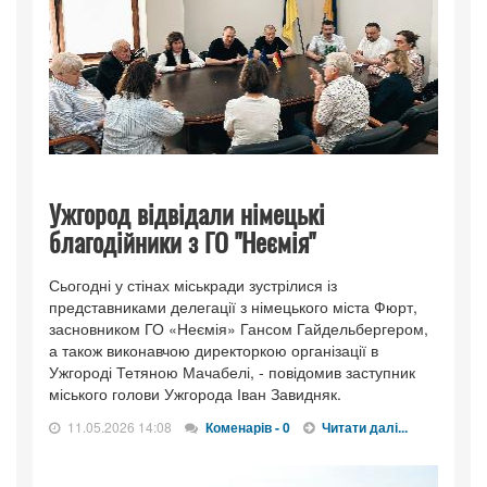
Ужгород відвідали німецькі
благодійники з ГО "Неємія"
Сьогодні у стінах міськради зустрілися із
представниками делегації з німецького міста Фюрт,
засновником ГО «Неємія» Гансом Гайдельбергером,
а також виконавчою директоркою організації в
Ужгороді Тетяною Мачабелі, - повідомив заступник
міського голови Ужгорода Іван Завидняк.
11.05.2026 14:08
Коменарів - 0
Читати далі...