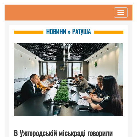
Toggle
navigati
НОВИНИ » РАТУША
В Ужгородській міськраді говорили