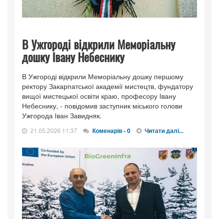
В Ужгороді відкрили Меморіальну
дошку Івану Небеснику
В Ужгороді відкрили Меморіальну дошку першому
ректору Закарпатської академії мистецтв, фундатору
вищої мистецької освіти краю, професору Івану
Небеснику, - повідомив заступник міського голови
Ужгорода Іван Завидняк.
21.05.2026 11:37
Коменарів - 0
Читати далі...