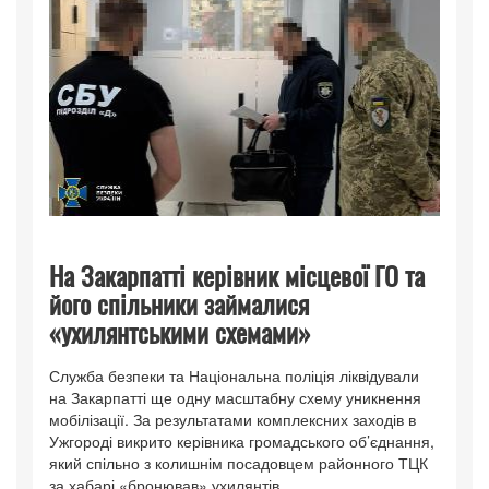
На Закарпатті керівник місцевої ГО та
його спільники займалися
«ухилянтськими схемами»
Служба безпеки та Національна поліція ліквідували
на Закарпатті ще одну масштабну схему уникнення
мобілізації. За результатами комплексних заходів в
Ужгороді викрито керівника громадського об’єднання,
який спільно з колишнім посадовцем районного ТЦК
за хабарі «бронював» ухилянтів.