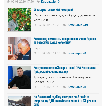
06.08.2026 17:56
Коменарів - 0
Зі закарпатським ківі лохотрон?
Стратон - гівно був, є і буде. Даремно я
його не п...
05.06.2012 12:23
Коменарів - 49
Закарпатці вимагають покарати коньячних баронів
та повернути завод колективу
цирк...
01.08.2026 14:33
Коменарів - 0
Заступника голови Закарпатської ОВА Ростислава
Пріцака звільнили з посади
Триндєц, ну і фізіономія. На лиці все
написано, не...
21.07.2026 19:16
Коменарів - 0
На Закарпатті водійку засудили до 8 років за
смертельну ДТП із загибеллю матері та 13-річного
сина