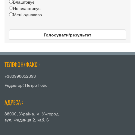
Влаштовує
Не влаштовує
Мені однаково
Голосувати/результат
ТЕЛЕФОН/ФАКС :
+380990052393
Редактор: Петро Гойс
АДРЕСА :
88000, УкраЇна, м. Ужгород,
вул. Фединця 2, каб. 6