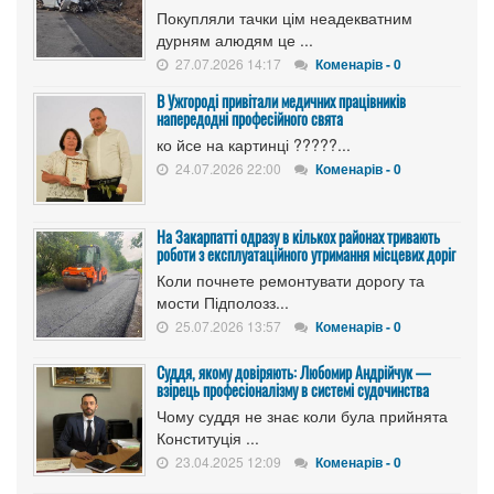
Покупляли тачки цім неадекватним
дурням алюдям це ...
27.07.2026 14:17
Коменарів - 0
В Ужгороді привітали медичних працівників
напередодні професійного свята
ко йсе на картинці ?????...
24.07.2026 22:00
Коменарів - 0
На Закарпатті одразу в кількох районах тривають
роботи з експлуатаційного утримання місцевих доріг
Коли почнете ремонтувати дорогу та
мости Підполозз...
25.07.2026 13:57
Коменарів - 0
Суддя, якому довіряють: Любомир Андрійчук —
взірець професіоналізму в системі судочинства
Чому суддя не знає коли була прийнята
Конституція ...
23.04.2025 12:09
Коменарів - 0