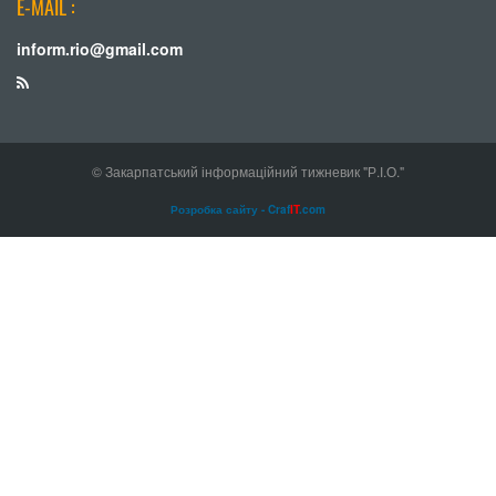
E-MAIL :
inform.rio@gmail.com
© Закарпатський інформаційний тижневик "Р.І.О."
Розробка сайту - Craf
IT
.com