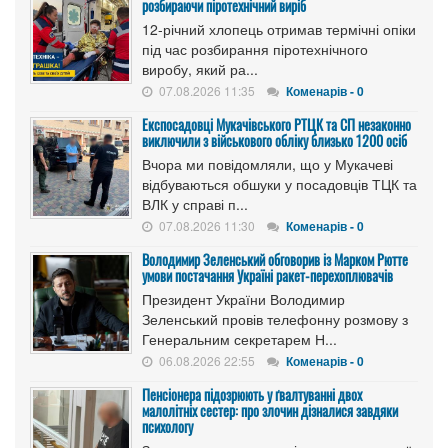
розбираючи піротехнічний виріб
12-річний хлопець отримав термічні опіки
під час розбирання піротехнічного
виробу, який ра...
07.08.2026 11:35
Коменарів - 0
Експосадовці Мукачівського РТЦК та СП незаконно
виключили з військового обліку близько 1200 осіб
Вчора ми повідомляли, що у Мукачеві
відбуваються обшуки у посадовців ТЦК та
ВЛК у справі п...
07.08.2026 11:30
Коменарів - 0
Володимир Зеленський обговорив із Марком Рютте
умови постачання Україні ракет-перехоплювачів
Президент України Володимир
Зеленський провів телефонну розмову з
Генеральним секретарем Н...
06.08.2026 22:55
Коменарів - 0
Пенсіонера підозрюють у ґвалтуванні двох
малолітніх сестер: про злочин дізналися завдяки
психологу