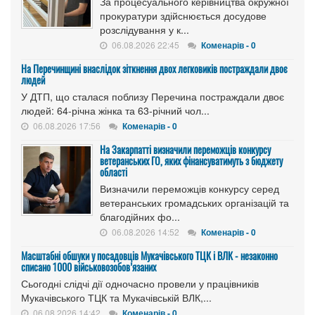
За процесуального керівництва окружної
прокуратури здійснюється досудове
розслідування у к...
06.08.2026 22:45
Коменарів - 0
На Перечинщині внаслідок зіткнення двох легковиків постраждали двоє
людей
У ДТП, що сталася поблизу Перечина постраждали двоє
людей: 64-річна жінка та 63-річний чол...
06.08.2026 17:56
Коменарів - 0
На Закарпатті визначили переможців конкурсу
ветеранських ГО, яких фінансуватимуть з бюджету
області
Визначили переможців конкурсу серед
ветеранських громадських організацій та
благодійних фо...
06.08.2026 14:52
Коменарів - 0
Масштабні обшуки у посадовців Мукачівського ТЦК і ВЛК - незаконно
списано 1000 військовозобов’язаних
Сьогодні слідчі дії одночасно провели у працівників
Мукачівського ТЦК та Мукачівській ВЛК,...
06.08.2026 14:42
Коменарів - 0