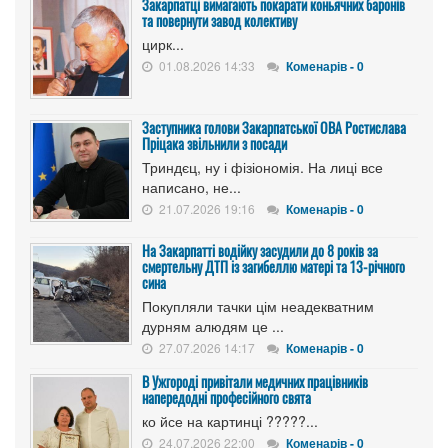
Закарпатці вимагають покарати коньячних баронів
та повернути завод колективу
цирк...
01.08.2026 14:33
Коменарів - 0
Заступника голови Закарпатської ОВА Ростислава
Пріцака звільнили з посади
Триндєц, ну і фізіономія. На лиці все
написано, не...
21.07.2026 19:16
Коменарів - 0
На Закарпатті водійку засудили до 8 років за
смертельну ДТП із загибеллю матері та 13-річного
сина
Покупляли тачки цім неадекватним
дурням алюдям це ...
27.07.2026 14:17
Коменарів - 0
В Ужгороді привітали медичних працівників
напередодні професійного свята
ко йсе на картинці ?????...
24.07.2026 22:00
Коменарів - 0