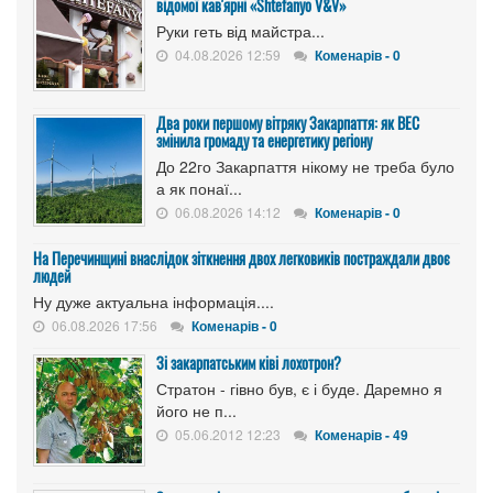
відомої кав'ярні «Shtefanyo V&V»
Руки геть від майстра...
04.08.2026 12:59
Коменарів - 0
Два роки першому вітряку Закарпаття: як ВЕС
змінила громаду та енергетику регіону
До 22го Закарпаття нікому не треба було
а як понаї...
06.08.2026 14:12
Коменарів - 0
На Перечинщині внаслідок зіткнення двох легковиків постраждали двоє
людей
Ну дуже актуальна інформація....
06.08.2026 17:56
Коменарів - 0
Зі закарпатським ківі лохотрон?
Стратон - гівно був, є і буде. Даремно я
його не п...
05.06.2012 12:23
Коменарів - 49