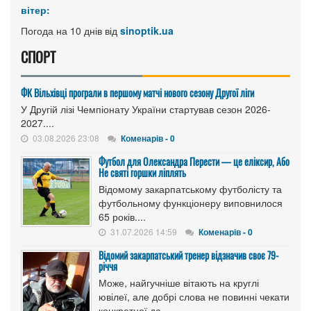
вітер:
Погода на 10 днів від
sinoptik.ua
СПОРТ
ФК Вільхівці програли в першому матчі нового сезону Другої ліги
У Другій лізі Чемпіонату України стартував сезон 2026-
2027....
03.08.2026 23:08
Коменарів - 0
Футбол для Олександра Перести — це еліксир, Або
Не святі горшки ліплять
Відомому закарпатському футболісту та
футбольному функціонеру виповнилося
65 років....
31.07.2026 14:59
Коменарів - 0
Відомий закарпатський тренер відзначив своє 79-
річчя
Може, найгучніше вітають на круглі
ювілеї, але добрі слова не повинні чекати
конкретної да...