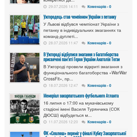
29.07.2026 14:11
Коменарів - 0
Ужгородець став чемпіоном України з петанку
У Львові відбувся чемпіонат України з
петанку в індивідуальних змаганнях та
команд-дуплеті...
28.07.2026 11:47
Коменарів - 0
В Ужгороді відбулися змагання з багатоборства
присвячені пам’яті Героя України Анатолія Тегзи
В Ужгороді провели відкриті змагання з
функціонального багатоборства «WarWar
CrossFit», пр...
18.07.2026 12:47
Коменарів - 0
Меморіал закарпатського футбольного Атланта
16 липня о 17:00 на мукачівському
стадіоні імені Василя Турянчика (СОК
ДЮСШ) відбудеться м...
11.07.2026 12:20
Коменарів - 0
ФК «Севлюш» переміг у фіналі Кубку Закарпатської