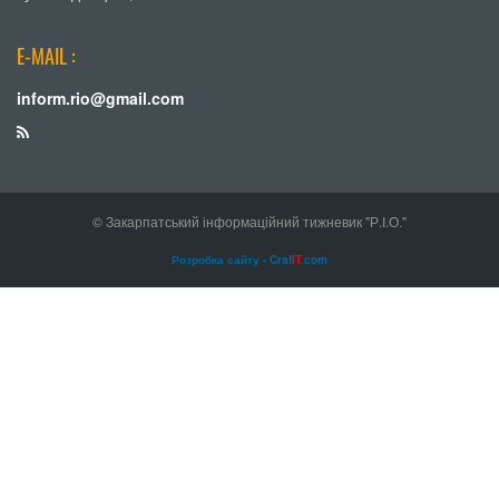
E-MAIL :
inform.rio@gmail.com
© Закарпатський інформаційний тижневик "Р.І.О."
Розробка сайту - Craf
IT
.com