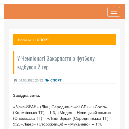
Toggle
navigati
Новини
СПОРТ
У Чемпіонаті Закарпаття з футболу
відбувся 2 тур
04.05.2025 20:32
СПОРТ
Західна зона:
«Зірка-SPAR» (Лінці Середнянської СР) – «Сокіл»
(Холмківська ТГ) – 1:3, «Медея – Невицький замок»
(Оноківська ТГ) – «Лінці-Зірка» (Середнянська ТГ) –
5:2, «Лідер» (Сторожниця) – «Мукачево» – 1:4.