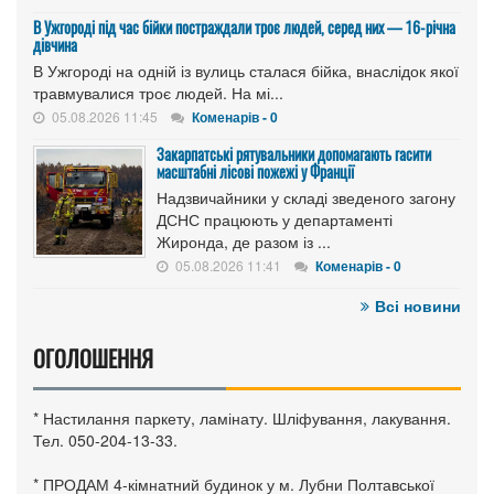
В Ужгороді під час бійки постраждали троє людей, серед них — 16-річна
дівчина
В Ужгороді на одній із вулиць сталася бійка, внаслідок якої
травмувалися троє людей. На мі...
05.08.2026 11:45
Коменарів - 0
Закарпатські рятувальники допомагають гасити
масштабні лісові пожежі у Франції
Надзвичайники у складі зведеного загону
ДСНС працюють у департаменті
Жиронда, де разом із ...
05.08.2026 11:41
Коменарів - 0
Всі новини
ОГОЛОШЕННЯ
* Настилання паркету, ламінату. Шліфування, лакування.
Тел. 050-204-13-33.
* ПРОДАМ 4-кімнатний будинок у м. Лубни Полтавської