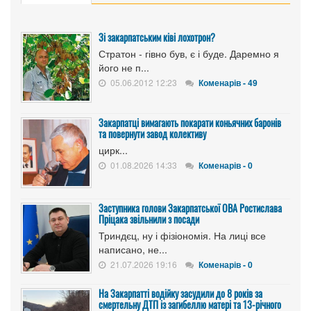
Зі закарпатським ківі лохотрон?
Стратон - гівно був, є і буде. Даремно я
його не п...
05.06.2012 12:23
Коменарів - 49
Закарпатці вимагають покарати коньячних баронів
та повернути завод колективу
цирк...
01.08.2026 14:33
Коменарів - 0
Заступника голови Закарпатської ОВА Ростислава
Пріцака звільнили з посади
Триндєц, ну і фізіономія. На лиці все
написано, не...
21.07.2026 19:16
Коменарів - 0
На Закарпатті водійку засудили до 8 років за
смертельну ДТП із загибеллю матері та 13-річного