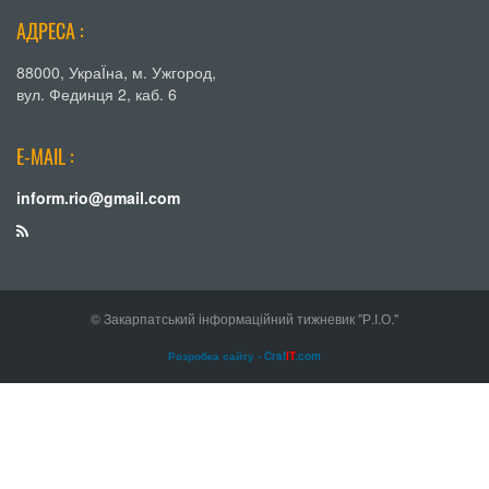
АДРЕСА :
88000, УкраЇна, м. Ужгород,
вул. Фединця 2, каб. 6
E-MAIL :
inform.rio@gmail.com
© Закарпатський інформаційний тижневик "Р.І.О."
Розробка сайту - Craf
IT
.com