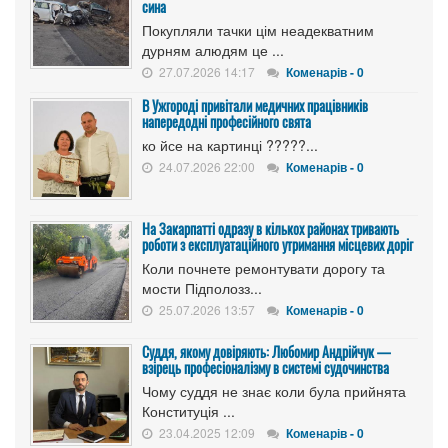
сина
Покупляли тачки цім неадекватним
дурням алюдям це ...
27.07.2026 14:17
Коменарів - 0
В Ужгороді привітали медичних працівників
напередодні професійного свята
ко йсе на картинці ?????...
24.07.2026 22:00
Коменарів - 0
На Закарпатті одразу в кількох районах тривають
роботи з експлуатаційного утримання місцевих доріг
Коли почнете ремонтувати дорогу та
мости Підполозз...
25.07.2026 13:57
Коменарів - 0
Суддя, якому довіряють: Любомир Андрійчук —
взірець професіоналізму в системі судочинства
Чому суддя не знає коли була прийнята
Конституція ...
23.04.2025 12:09
Коменарів - 0