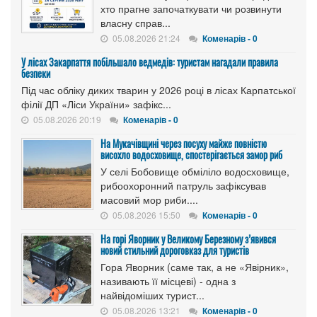
хто прагне започаткувати чи розвинути
власну справ...
05.08.2026 21:24
Коменарів - 0
У лісах Закарпаття побільшало ведмедів: туристам нагадали правила
безпеки
Під час обліку диких тварин у 2026 році в лісах Карпатської
філії ДП «Ліси України» зафікс...
05.08.2026 20:19
Коменарів - 0
На Мукачівщині через посуху майже повністю
висохло водосховище, спостерігається замор риб
У селі Бобовище обміліло водосховище,
рибоохоронний патруль зафіксував
масовий мор риби....
05.08.2026 15:50
Коменарів - 0
На горі Яворник у Великому Березному з’явився
новий стильний дороговказ для туристів
Гора Яворник (саме так, а не «Явірник»,
називають її місцеві) - одна з
найвідоміших турист...
05.08.2026 13:21
Коменарів - 0