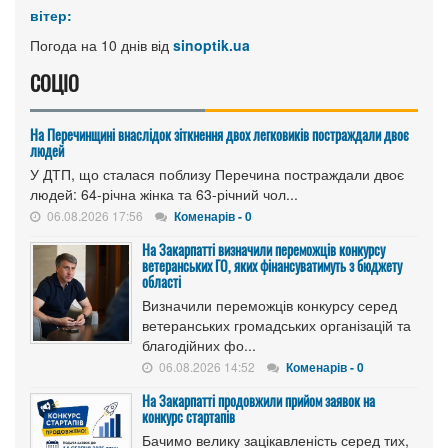
вітер:
Погода на 10 днів від
sinoptik.ua
СОЦІО
На Перечинщині внаслідок зіткнення двох легковиків постраждали двоє
людей
У ДТП, що сталася поблизу Перечина постраждали двоє
людей: 64-річна жінка та 63-річний чол...
06.08.2026 17:56
Коменарів - 0
На Закарпатті визначили переможців конкурсу
ветеранських ГО, яких фінансуватимуть з бюджету
області
Визначили переможців конкурсу серед
ветеранських громадських організацій та
благодійних фо...
06.08.2026 14:52
Коменарів - 0
На Закарпатті продовжили прийом заявок на
конкурс стартапів
Бачимо велику зацікавленість серед тих,