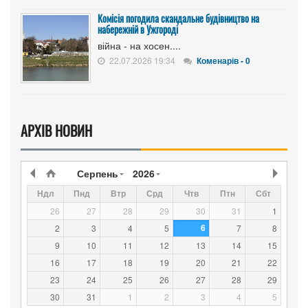
Комісія погодила скандальне будівництво на
набережній в Ужгороді
війна - на хосен....
22.07.2026 19:34
Коменарів - 0
АРХІВ НОВИН
Серпень
2026
Ндл
Пнд
Втр
Срд
Чтв
Птн
Сбт
26
27
28
29
30
31
1
6
2
3
4
5
7
8
9
10
11
12
13
14
15
16
17
18
19
20
21
22
23
24
25
26
27
28
29
30
31
1
2
3
4
5