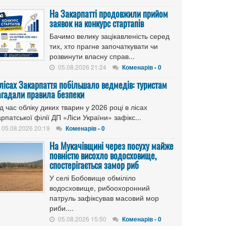
На Закарпатті продовжили прийом
заявок на конкурс стартапів
Бачимо велику зацікавленість серед
тих, хто прагне започаткувати чи
розвинути власну справ...
05.08.2026 21:24
Коменарів - 0
 лісах Закарпаття побільшало ведмедів: туристам
агадали правила безпеки
д час обліку диких тварин у 2026 році в лісах
рпатської філії ДП «Ліси України» зафікс...
05.08.2026 20:19
Коменарів - 0
На Мукачівщині через посуху майже
повністю висохло водосховище,
спостерігається замор риб
У селі Бобовище обміліло
водосховище, рибоохоронний
патруль зафіксував масовий мор
риби....
05.08.2026 15:50
Коменарів - 0