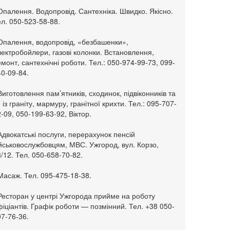
Опалення. Водопровід. Сантехніка. Швидко. Якісно.
л. 050-523-58-88.
 Опалення, водопровід, «безбашенки»,
ектробойлери, газові колонки. Встановлення,
монт, сантехнічні роботи. Тел.: 050-974-99-73, 099-
0-09-84.
Виготовлення пам’ятників, сходинок, підвіконників та
. із граніту, мармуру, гранітної крихти. Тел.: 095-707-
-09, 050-199-63-92, Віктор.
Адвокатські послуги, перерахунок пенсій
ійськовослужбовцям, МВС. Ужгород, вул. Корзо,
/12. Тел. 050-658-70-82.
Масаж. Тел. 095-475-18-38.
 Ресторан у центрі Ужгорода прийме на роботу
іціантів. Графік роботи — позмінний. Тел. +38 050-
7-76-36.