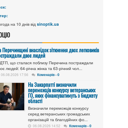
иск:
тер:
года на 10 днів від
sinoptik.ua
ОЦІО
а Перечинщині внаслідок зіткнення двох легковиків
остраждали двоє людей
 ДТП, що сталася поблизу Перечина постраждали
оє людей: 64-річна жінка та 63-річний чол...
06.08.2026 17:56
Коменарів - 0
На Закарпатті визначили
переможців конкурсу ветеранських
ГО, яких фінансуватимуть з бюджету
області
Визначили переможців конкурсу
серед ветеранських громадських
організацій та благодійних фо...
06.08.2026 14:52
Коменарів - 0