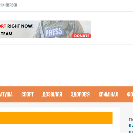
НІЙ ЗВ'ЯЗОК
РАТУША
СПОРТ
ДОЗВІЛЛЯ
ЗДОРОВ'Я
КРИМІНАЛ
ФО
П
К
в