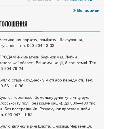
Всі новини
ГОЛОШЕННЯ
 Настилання паркету, ламінату. Шліфування,
кування. Тел. 050-204-13-33.
 ПРОДАМ 4-кімнатний будинок у м. Лубни
лтавської області. Всі комунікації, 8 сот. землі. Тел.
95-904-79-24.
Куплю старий будинок у місті або передмісті. Тел.
50-561-10-96.
Куплю. Терміново! Земельну ділянку в кінці вул.
горської (у полі, без комунікацій), до 300—400 тис.
н. Без посередників. Розрахунок протягом доби.
л. 093-047-11-52.
Куплю ділянку в р-ні Шахта, Оноківці, Червениця.