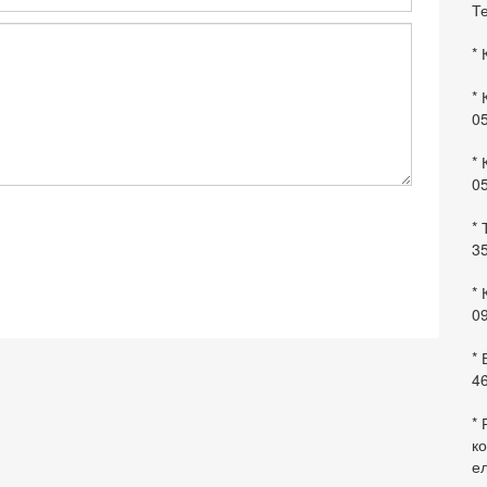
Те
* 
* 
0
* 
0
* 
35
* 
09
*
46
* 
ко
ел