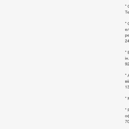
* 
Те
*
ел
ре
24
* 
ін
92
* 
в
13
* 
*
оф
70