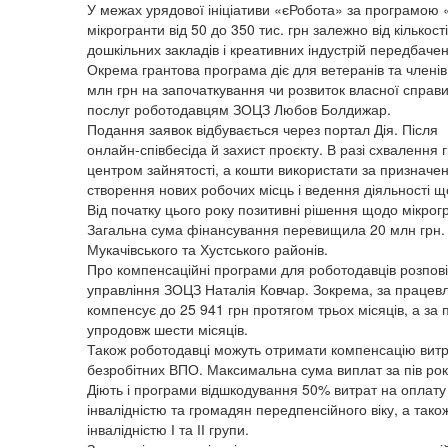
У межах урядової ініціативи «єРобота» за програмою
мікрогранти від 50 до 350 тис. грн залежно від кількос
дошкільних закладів і креативних індустрій передбаче
Окрема грантова програма діє для ветеранів та членів 
млн грн на започаткування чи розвиток власної справи
послуг роботодавцям ЗОЦЗ Любов Болдижар.
Подання заявок відбувається через портал Дія. Після 
онлайн-співбесіда й захист проєкту. В разі схвалення 
центром зайнятості, а кошти використати за призначе
створення нових робочих місць і ведення діяльності 
Від початку цього року позитивні рішення щодо мікрогр
Загальна сума фінансування перевищила 20 млн грн. 
Мукачівського та Хустського районів.
Про компенсаційні програми для роботодавців розповіл
управління ЗОЦЗ Наталія Ковчар. Зокрема, за праце
компенсує до 25 941 грн протягом трьох місяців, а за
упродовж шести місяців.
Також роботодавці можуть отримати компенсацію витр
безробітних ВПО. Максимальна сума виплат за пів рок
Діють і програми відшкодування 50% витрат на оплату
інвалідністю та громадян передпенсійного віку, а тако
інвалідністю І та ІІ групи.