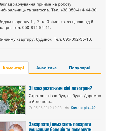
 Заклад харчування прийме на роботу
ибиральниць та завгоспа. Тел. +38 050-414-44-30.
Видам в оренду 1-, 2- та 3-кімн. кв. за ціною від 6
с. грн. Тел. 050-814-94-41.
Винайму квартиру, будинок. Тел. 095-092-35-13.
Коментарі
Аналітика
Популярні
Зі закарпатським ківі лохотрон?
Стратон - гівно був, є і буде. Даремно
я його не п...
05.06.2012 12:23
Коменарів - 49
Закарпатці вимагають покарати
коньячних баронів та повернути