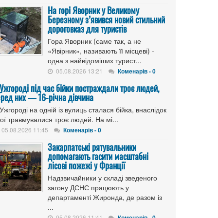
На горі Яворник у Великому
Березному з’явився новий стильний
дороговказ для туристів
Гора Яворник (саме так, а не
«Явірник», називають її місцеві) -
одна з найвідоміших турист...
05.08.2026 13:21
Коменарів - 0
 Ужгороді під час бійки постраждали троє людей,
еред них — 16-річна дівчина
Ужгороді на одній із вулиць сталася бійка, внаслідок
ої травмувалися троє людей. На мі...
05.08.2026 11:45
Коменарів - 0
Закарпатські рятувальники
допомагають гасити масштабні
лісові пожежі у Франції
Надзвичайники у складі зведеного
загону ДСНС працюють у
департаменті Жиронда, де разом із
...
05.08.2026 11:41
Коменарів - 0