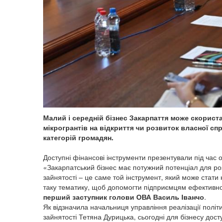
Малий і середній бізнес Закарпаття може скорист
мікрогрантів на відкриття чи розвиток власної с
категорій громадян.
Доступні фінансові інструменти презентували під час о
«Закарпатський бізнес має потужний потенціал для р
зайнятості – це саме той інструмент, який може стат
таку тематику, щоб допомогти підприємцям ефективно
перший заступник голови ОВА Василь Іванчо
.
Як відзначила начальниця управління реалізації політ
зайнятості Тетяна Дурицька, сьогодні для бізнесу дост