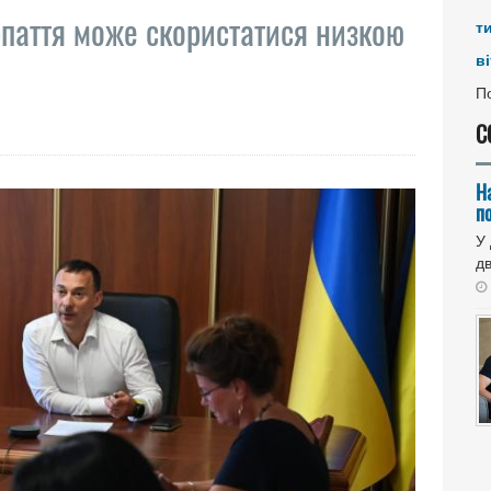
рпаття може скористатися низкою
т
ві
По
С
Н
п
У
дв