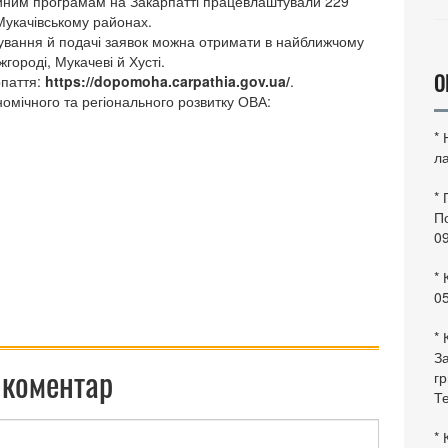
ційним програмам на Закарпатті працевлаштували 229
Мукачівському районах.
ування й подачі заявок можна отримати в найближчому
жгороді, Мукачеві й Хусті.
О
рпаття:
https://dopomoha.carpathia.gov.ua/
.
номічного та регіонального розвитку ОВА:
*
ла
*
По
0
* 
0
* 
За
 коментар
гр
Те
* 