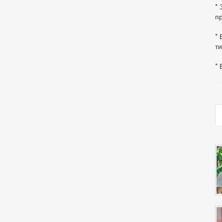
*
пр
* 
ти
* 