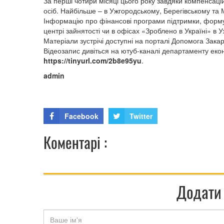
За перші чотири місяці цього року завдяки компенса
осіб. Найбільше – в Ужгородському, Берегівському та 
Інформацію про фінансові програми підтримки, форм
центрі зайнятості чи в офісах «Зроблено в Україні» в У
Матеріали зустрічі доступні на порталі Допомога Зака
Відеозапис дивіться на ютуб-каналі департаменту еко
https://tinyurl.com/2b8e95yu
.
admin
Facebook
Twitter
Коментарі :
Додати