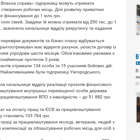
 «Власна справа» підприємці можуть отримати
ті створених робочих місць. Для розвитку приватних
не фінансування до 1 млн грн.
їхніх сімей. Завдяки їй можна отримати від 250 тис. до 1
, зазначила начальниця відділу рекрутингу та надання
перевірки документів та бізнес-плану відбувається
грантоотримувач має відкрити рахунок, укласти договір із
нням упродовж шести місяців. Обов’язковими умовами є
В
щонайменше протягом 3 років.
с
антів отримали 134 особи та 15 учасників бойових дій.
В 
Найактивнішими були підприємці Ужгородського,
як
а начальниця відділу реалізації проєктів фінансового
влаштування внутрішньо переміщеної особи держава
 працевлаштування ВПО з інвалідністю – до 51 882 грн
ат на оплату праці та ЄСВ за працевлаштування
у становить 103 764 грн.
 праці за працевлаштування молоді, ветеранів, людей з
ж компенсації за облаштування робочих місць для осіб з