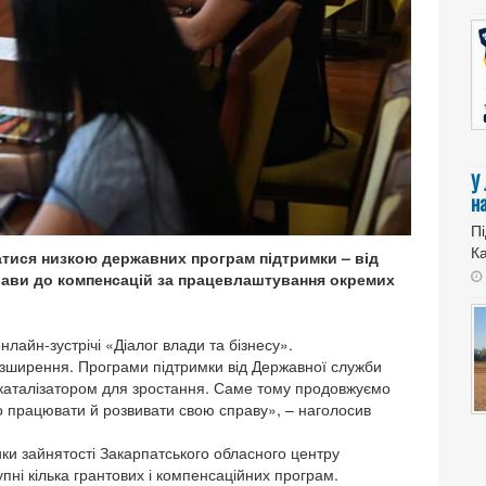
У
н
Пі
Ка
атися низкою державних програм підтримки – від
прави до компенсацій за працевлаштування окремих
нлайн-зустрічі «Діалог влади та бізнесу».
озширення. Програми підтримки від Державної служби
и каталізатором для зростання. Саме тому продовжуємо
 працювати й розвивати свою справу», – наголосив
ики зайнятості Закарпатського обласного центру
упні кілька грантових і компенсаційних програм.