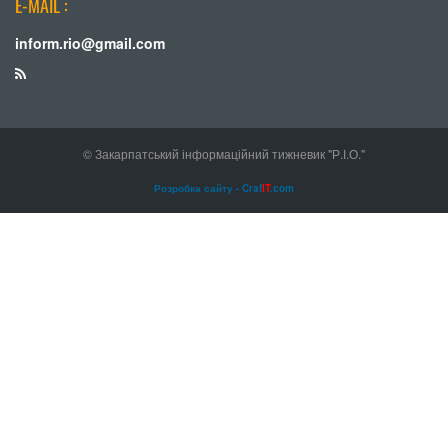
E-MAIL :
inform.rio@gmail.com
© Закарпатський інформаційний тижневик "Р.І.О."
Розробка сайту - Craf
IT
.com