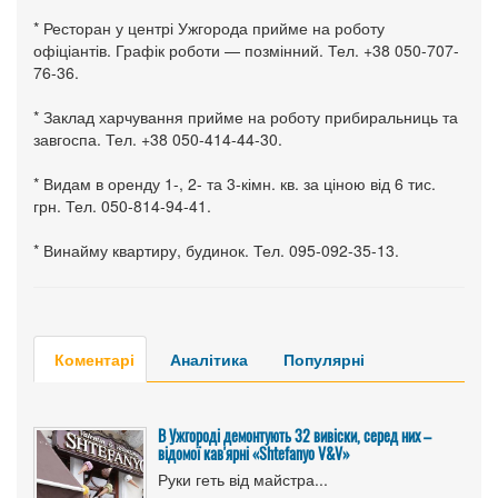
* Ресторан у центрі Ужгорода прийме на роботу
офіціантів. Графік роботи — позмінний. Тел. +38 050-707-
76-36.
* Заклад харчування прийме на роботу прибиральниць та
завгоспа. Тел. +38 050-414-44-30.
* Видам в оренду 1-, 2- та 3-кімн. кв. за ціною від 6 тис.
грн. Тел. 050-814-94-41.
* Винайму квартиру, будинок. Тел. 095-092-35-13.
Коментарі
Аналітика
Популярні
В Ужгороді демонтують 32 вивіски, серед них –
відомої кав'ярні «Shtefanyo V&V»
Руки геть від майстра...