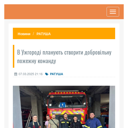
Toggle
navigati
Новини
РАТУША
В Ужгороді планують створити добровільну
пожежну команду
07.03.2025 21:16
РАТУША