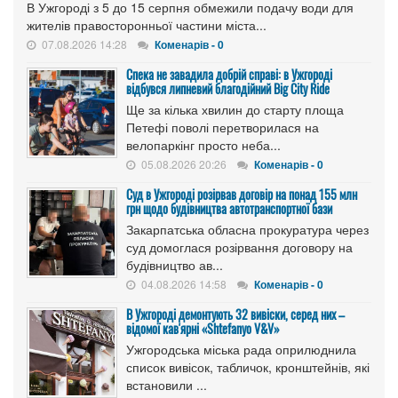
В Ужгороді з 5 до 15 серпня обмежили подачу води для
жителів правосторонньої частини міста...
07.08.2026 14:28
Коменарів - 0
Спека не завадила добрій справі: в Ужгороді
відбувся липневий благодійний Big City Ride
Ще за кілька хвилин до старту площа
Петефі поволі перетворилася на
велопаркінг просто неба...
05.08.2026 20:26
Коменарів - 0
Cуд в Ужгороді розірвав договір на понад 155 млн
грн щодо будівництва автотранспортної бази
Закарпатська обласна прокуратура через
суд домоглася розірвання договору на
будівництво ав...
04.08.2026 14:58
Коменарів - 0
В Ужгороді демонтують 32 вивіски, серед них –
відомої кав'ярні «Shtefanyo V&V»
Ужгородська міська рада оприлюднила
список вивісок, табличок, кронштейнів, які
встановили ...