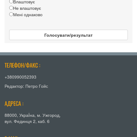
Влаштовує
Не влаштовує
Мені однаково
Голосувати/результат
ТЕЛЕФОН/ФАКС :
+380990052393
Редактор: Петро Гойс
АДРЕСА :
88000, УкраЇна, м. Ужгород,
вул. Фединця 2, каб. 6