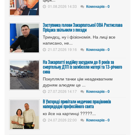
01.08.2026 14:33
Коменарів - 0
Заступника голови Закарпатської ОВА Ростислава
Пріцака звільнили з посади
Триндєц, ну і фізіономія. На лиці все
написано, не...
21.07.2026 19:16
Коменарів - 0
На Закарпатті водійку засудили до 8 років за
смертельну ДТП із загибеллю матері та 13-річного
сина
Покупляли тачки цім неадекватним
дурням алюдям це ...
27.07.2026 14:17
Коменарів - 0
В Ужгороді привітали медичних працівників
напередодні професійного свята
ко йсе на картинці ?????...
24.07.2026 22:00
Коменарів - 0