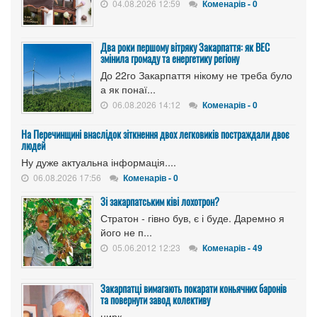
04.08.2026 12:59
Коменарів - 0
Два роки першому вітряку Закарпаття: як ВЕС
змінила громаду та енергетику регіону
До 22го Закарпаття нікому не треба було
а як понаї...
06.08.2026 14:12
Коменарів - 0
На Перечинщині внаслідок зіткнення двох легковиків постраждали двоє
людей
Ну дуже актуальна інформація....
06.08.2026 17:56
Коменарів - 0
Зі закарпатським ківі лохотрон?
Стратон - гівно був, є і буде. Даремно я
його не п...
05.06.2012 12:23
Коменарів - 49
Закарпатці вимагають покарати коньячних баронів
та повернути завод колективу
цирк...