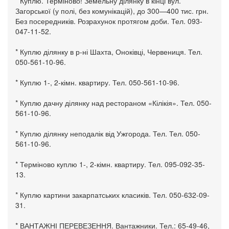
* Куплю. Терміново! Земельну ділянку в кінці вул.
Загорської (у полі, без комунікацій), до 300—400 тис. грн.
Без посередників. Розрахунок протягом доби. Тел. 093-
047-11-52.
* Куплю ділянку в р-ні Шахта, Оноківці, Червениця. Тел.
050-561-10-96.
* Куплю 1-, 2-кімн. квартиру. Тел. 050-561-10-96.
* Куплю дачну ділянку над рестораном «Кілікія». Тел. 050-
561-10-96.
* Куплю ділянку неподалік від Ужгорода. Тел. Тел. 050-
561-10-96.
* Терміново куплю 1-, 2-кімн. квартиру. Тел. 095-092-35-
13.
* Куплю картини закарпатських класиків. Тел. 050-632-09-
31.
* ВАНТАЖНІ ПЕРЕВЕЗЕННЯ. Вантажники. Тел.: 65-49-46,