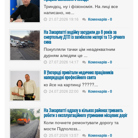
Триндєц, ну і фізіономія. На лиці все
написано, не...
21.07.2026 19:16
Коменарів - 0
На Закарпатті водійку засудили до 8 років за
смертельну ДТП із загибеллю матері та 13-річного
сина
Покупляли тачки цім неадекватним
дурням алюдям це ...
27.07.2026 14:17
Коменарів - 0
В Ужгороді привітали медичних працівників
напередодні професійного свята
ко йсе на картинці ?????...
24.07.2026 22:00
Коменарів - 0
На Закарпатті одразу в кількох районах тривають
роботи з експлуатаційного утримання місцевих доріг
Коли почнете ремонтувати дорогу та
мости Підполозз...
25.07.2026 13:57
Коменарів - 0