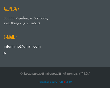
АДРЕСА :
88000, УкраЇна, м. Ужгород,
вул. Фединця 2, каб. 6
E-MAIL :
inform.rio@gmail.com
© Закарпатський інформаційний тижневик "Р.І.О."
Розробка сайту - Craf
IT
.com