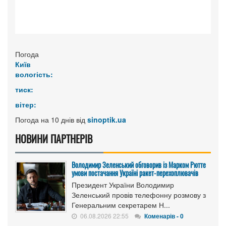
Погода
Київ
вологість:
тиск:
вітер:
Погода на 10 днів від
sinoptik.ua
НОВИНИ ПАРТНЕРІВ
Володимир Зеленський обговорив із Марком Рютте
умови постачання Україні ракет-перехоплювачів
Президент України Володимир
Зеленський провів телефонну розмову з
Генеральним секретарем Н...
06.08.2026 22:55
Коменарів - 0