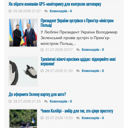
Як обрати компанію GPS-моніторингу для контролю автопарку
05.08.2026 21:57
Коменарів - 0
Президент України зустрівся з Прем’єр-міністром
Польщі
У Любліні Президент України Володимир
Зеленський провів зустріч із Прем’єр-
міністром Польщ...
31.07.2026 23:07
Коменарів - 0
Трекінгові жіночі кросівки адідас: підкорюйте нові
вершини!
28.07.2026 21:30
Коменарів - 0
Де оформити Зелену картку для авто?
28.07.2026 21:25
Коменарів - 0
Човен Колібрі - вибір для тих, хто цінує простоту
25.07.2026 10:53
Коменарів - 0