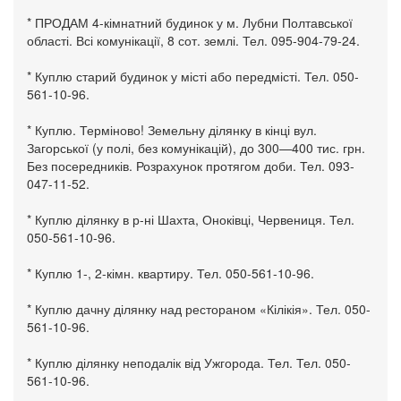
* ПРОДАМ 4-кімнатний будинок у м. Лубни Полтавської
області. Всі комунікації, 8 сот. землі. Тел. 095-904-79-24.
* Куплю старий будинок у місті або передмісті. Тел. 050-
561-10-96.
* Куплю. Терміново! Земельну ділянку в кінці вул.
Загорської (у полі, без комунікацій), до 300—400 тис. грн.
Без посередників. Розрахунок протягом доби. Тел. 093-
047-11-52.
* Куплю ділянку в р-ні Шахта, Оноківці, Червениця. Тел.
050-561-10-96.
* Куплю 1-, 2-кімн. квартиру. Тел. 050-561-10-96.
* Куплю дачну ділянку над рестораном «Кілікія». Тел. 050-
561-10-96.
* Куплю ділянку неподалік від Ужгорода. Тел. Тел. 050-
561-10-96.