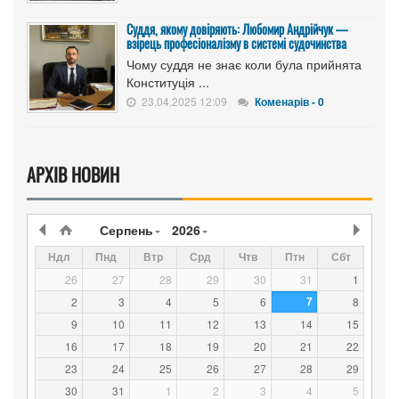
Суддя, якому довіряють: Любомир Андрійчук —
взірець професіоналізму в системі судочинства
Чому суддя не знає коли була прийнята
Конституція ...
23.04.2025 12:09
Коменарів - 0
АРХІВ НОВИН
Серпень
2026
Ндл
Пнд
Втр
Срд
Чтв
Птн
Сбт
26
27
28
29
30
31
1
7
2
3
4
5
6
8
9
10
11
12
13
14
15
16
17
18
19
20
21
22
23
24
25
26
27
28
29
30
31
1
2
3
4
5