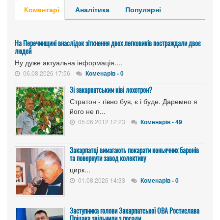
Коментарі
Аналітика
Популярні
На Перечинщині внаслідок зіткнення двох легковиків постраждали двоє
людей
Ну дуже актуальна інформація....
06.08.2026 17:56
Коменарів - 0
Зі закарпатським ківі лохотрон?
Стратон - гівно був, є і буде. Даремно я
його не п...
05.06.2012 12:23
Коменарів - 49
Закарпатці вимагають покарати коньячних баронів
та повернути завод колективу
цирк...
01.08.2026 14:33
Коменарів - 0
Заступника голови Закарпатської ОВА Ростислава
Пріцака звільнили з посади