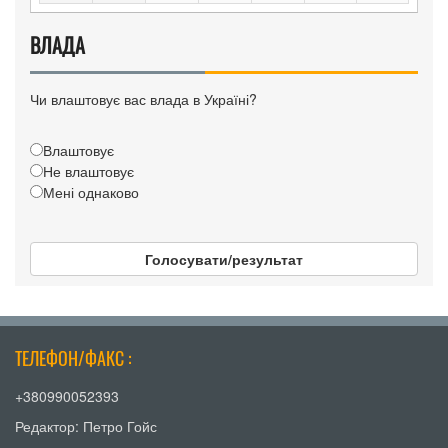
ВЛАДА
Чи влаштовує вас влада в Україні?
Влаштовує
Не влаштовує
Мені однаково
Голосувати/результат
ТЕЛЕФОН/ФАКС :
+380990052393
Редактор: Петро Гойс