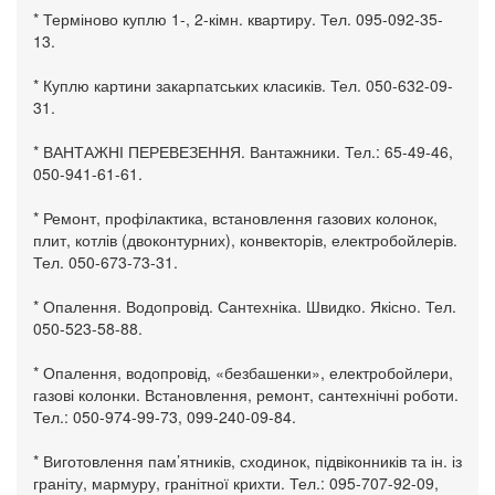
* Терміново куплю 1-, 2-кімн. квартиру. Тел. 095-092-35-
13.
* Куплю картини закарпатських класиків. Тел. 050-632-09-
31.
* ВАНТАЖНІ ПЕРЕВЕЗЕННЯ. Вантажники. Тел.: 65-49-46,
050-941-61-61.
* Ремонт, профілактика, встановлення газових колонок,
плит, котлів (двоконтурних), конвекторів, електробойлерів.
Тел. 050-673-73-31.
* Опалення. Водопровід. Сантехніка. Швидко. Якісно. Тел.
050-523-58-88.
* Опалення, водопровід, «безбашенки», електробойлери,
газові колонки. Встановлення, ремонт, сантехнічні роботи.
Тел.: 050-974-99-73, 099-240-09-84.
* Виготовлення пам’ятників, сходинок, підвіконників та ін. із
граніту, мармуру, гранітної крихти. Тел.: 095-707-92-09,