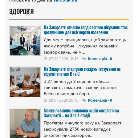
ЗДОРОВ'Я
На Закарпатті сучасне кардіологічне лікування стає
доступнішим для всіх верств населення
Для мене принципово, щоб закарпатець,
якому потрібне лікування серцевих
захворювань, не м...
07.08.2026 15:45
Коменарів - 0
На Закарпатті стартував тиждень тестування на
вірусні гепатити B та C
З 27 липня до 2 серпня в області
тривають тематичні заходи з нагоди
Всесвітнього дня борот...
28.07.2026 20:16
Коменарів - 0
Майже половина виявлених за рік онкологій на
Закарпатті – це 3 та 4 стадії
Протягом минулого року на Закарпатті
зафіксували 2750 нових випадків
онкологічних захворюв...