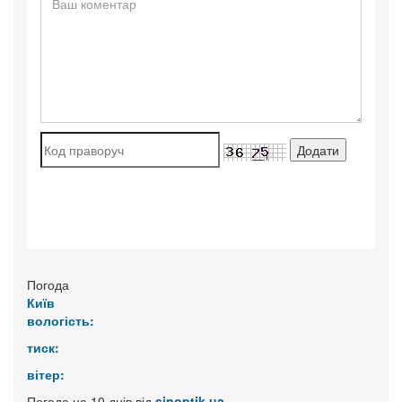
Погода
Київ
вологість:
тиск:
вітер:
Погода на 10 днів від
sinoptik.ua