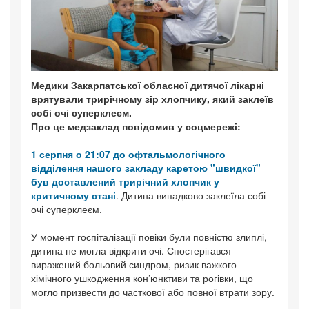
Медики Закарпатської обласної дитячої лікарні
врятували трирічному зір хлопчику, який заклеїв
собі очі суперклеєм.
Про це медзаклад повідомив у соцмережі:
1 серпня о 21:07 до офтальмологічного
відділення нашого закладу каретою "швидкої"
був доставлений трирічний хлопчик у
критичному стані
. Дитина випадково заклеїла собі
очі суперклеєм.
У момент госпіталізації повіки були повністю злиплі,
дитина не могла відкрити очі. Спостерігався
виражений больовий синдром, ризик важкого
хімічного ушкодження кон’юнктиви та рогівки, що
могло призвести до часткової або повної втрати зору.