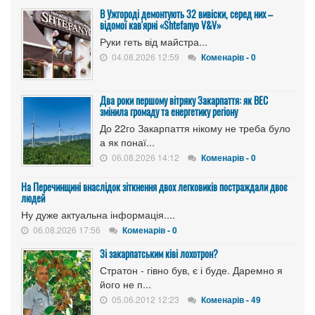
В Ужгороді демонтують 32 вивіски, серед них –
відомої кав'ярні «Shtefanyo V&V»
Руки геть від майстра...
04.08.2026 12:59
Коменарів - 0
Два роки першому вітряку Закарпаття: як ВЕС
змінила громаду та енергетику регіону
До 22го Закарпаття нікому не треба було
а як понаї...
06.08.2026 14:12
Коменарів - 0
На Перечинщині внаслідок зіткнення двох легковиків постраждали двоє
людей
Ну дуже актуальна інформація....
06.08.2026 17:56
Коменарів - 0
Зі закарпатським ківі лохотрон?
Стратон - гівно був, є і буде. Даремно я
його не п...
05.06.2012 12:23
Коменарів - 49