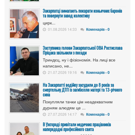
Закарпатці вимагають покарати коньячних баронів
та повернути завод колективу
цирк...
01.08.2026 14:33
Коменарів - 0
Заступника голови Закарпатської ОВА Ростислава
Пріцака звільнили з посади
Триндєц, ну і фізіономія. На лиці все
написано, не...
21.07.2026 19:16
Коменарів - 0
На Закарпатті водійку засудили до 8 років за
смертельну ДТП із загибеллю матері та 13-річного
сина
Покупляли тачки цім неадекватним
дурням алюдям це ...
27.07.2026 14:17
Коменарів - 0
В Ужгороді привітали медичних працівників
напередодні професійного свята