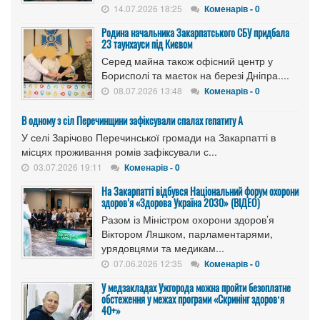
14.07.2026 18:25
Коменарів - 0
Родина начальника Закарпатського СБУ придбала
23 таунхауси під Києвом
Серед майна також офісний центр у
Борисполі та маєток на березі Дніпра....
08.07.2026 13:48
Коменарів - 0
В одному з сіл Перечинщини зафіксували спалах гепатиту А
У селі Зарічово Перечинської громади на Закарпатті в
місцях проживання ромів зафіксували с...
03.07.2026 19:11
Коменарів - 0
На Закарпатті відбувся Національний форум охорони
здоров’я «Здорова Україна 2030» (ВІДЕО)
Разом із Міністром охорони здоров’я
Віктором Ляшком, парламентарями,
урядовцями та медикам...
07.06.2026 12:35
Коменарів - 0
У медзакладах Ужгорода можна пройти безоплатне
обстеження у межах програми «Скринінг здоровʼя
40+»