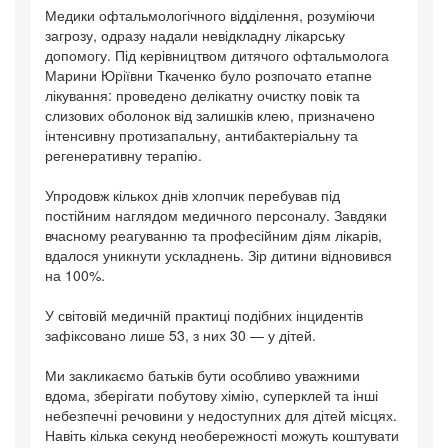
Медики офтальмологічного відділення, розуміючи
загрозу, одразу надали невідкладну лікарську
допомогу. Під керівництвом дитячого офтальмолога
Марини Юріївни Ткаченко було розпочато етапне
лікування: проведено делікатну очистку повік та
слизових оболонок від залишків клею, призначено
інтенсивну протизапальну, антибактеріальну та
регенеративну терапію.
Упродовж кількох днів хлопчик перебував під
постійним наглядом медичного персоналу. Завдяки
вчасному реагуванню та професійним діям лікарів,
вдалося уникнути ускладнень. Зір дитини відновився
на 100%.
У світовій медичній практиці подібних інцидентів
зафіксовано лише 53, з них 30 — у дітей.
Ми закликаємо батьків бути особливо уважними
вдома, зберігати побутову хімію, суперклей та інші
небезпечні речовини у недоступних для дітей місцях.
Навіть кілька секунд необережності можуть коштувати