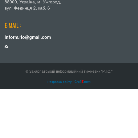
88000, УкраЇна, м. Ужгород,
вул. Фединця 2, каб. 6
E-MAIL :
inform.rio@gmail.com
© Закарпатський інформаційний тижневик "Р.І.О."
Розробка сайту - Craf
IT
.com