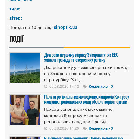
тиск:
вітер:
Погода на 10 днів від
sinoptik.ua
ПОДІЇ
Два роки першому вітряку Закарпаття: як ВЕС
змінила громаду та енергетику регіону
Два роки тому у Нижньоворітській громаді
на Закарпатті встановили першу
вітротурбіну. За ц...
06.08.2026 14:12
Коменарів - 0
Палата регіональних молодіжних конгресів Конгресу
місцевих і регіональних влад обрала керівні органи
Палата регіональних молодіжних
конгресів Конгресу місцевих та
регіональних влад при Презид...
05.08.2026 11:29
Коменарів - 0
Відбулося перше засідання Палати регіональних