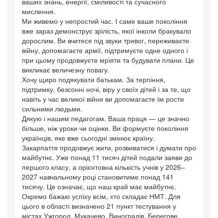
ваших знань, енергії, сміливості та сучасного
мислення.
Ми живемо у непростий час. І саме ваше покоління
вже зараз демонструє зрілість, якої інколи бракувало
дорослим. Ви вчитеся під звуки тривог, переживаєте
війну, допомагаєте армії, підтримуєте одне одного і
при цьому продовжуєте мріяти та будувати плани. Це
викликає величезну повагу.
Хочу щиро подякувати батькам. За терпіння,
підтримку, безсонні ночі, віру у своїх дітей і за те, що
навіть у час великої війни ви допомагаєте їм рости
сильними людьми.
Дякую і нашим педагогам. Ваша праця — це значно
більше, ніж уроки чи оцінки. Ви формуєте покоління
українців, яке вже сьогодні змінює країну.
Закарпаття продовжує жити, розвиватися і думати про
майбутнє. Уже понад 11 тисяч дітей подали заяви до
першого класу, а орієнтовна кількість учнів у 2026–
2027 навчальному році становитиме понад 141
тисячу. Це означає, що наш край має майбутнє.
Окремо бажаю успіху всім, хто складає НМТ. Для
цього в області визначено 21 пункт тестування у
містах Ужгород, Мукачево, Виноградів, Берегове,