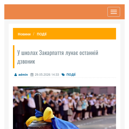
Toggle
navigati
Новини
ПОДІЇ
У школах Закарпаття лунає останній
дзвоник
29.05.2026 14:33
admin
ПОДІЇ