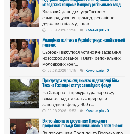
молодіжних конгресів Конгресу регіональних влад
Знаковий день для українського
самоврядування, громад, регіонів та
держави в цілому, - пов...
05.08.2026 11:26
Коменарів - 0
Молодіжна політика в Україні отримує новий вагомий
поштовх
Сьогодні відбулося установче засідання
новосформованої Палати регіональних
молодіжних конг...
05.08.2026 11:15
Коменарів - 0
Прокуратура через суд вимагає надати річці Біла
Тиса на Рахівщині статус заповідного фонду
На Закарпатті прокуратура через суд
вимагає надати статус природно-
заповідного фонду 400 г...
03.08.2026 19:53
Коменарів - 0
Віктор Микита за дорученням Президента
представив громаді Київщини нового голову області
За дорученням Президента Володимира