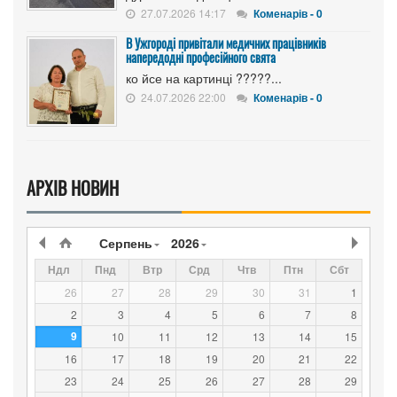
27.07.2026 14:17
Коменарів - 0
В Ужгороді привітали медичних працівників
напередодні професійного свята
ко йсе на картинці ?????...
24.07.2026 22:00
Коменарів - 0
АРХІВ НОВИН
Серпень
2026
Ндл
Пнд
Втр
Срд
Чтв
Птн
Сбт
26
27
28
29
30
31
1
2
3
4
5
6
7
8
9
10
11
12
13
14
15
16
17
18
19
20
21
22
23
24
25
26
27
28
29