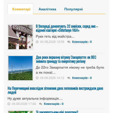
Коментарі
Аналітика
Популярні
В Ужгороді демонтують 32 вивіски, серед них –
відомої кав'ярні «Shtefanyo V&V»
Руки геть від майстра...
04.08.2026 12:59
Коменарів - 0
Два роки першому вітряку Закарпаття: як ВЕС
змінила громаду та енергетику регіону
До 22го Закарпаття нікому не треба було
а як понаї...
06.08.2026 14:12
Коменарів - 0
На Перечинщині внаслідок зіткнення двох легковиків постраждали двоє
людей
Ну дуже актуальна інформація....
06.08.2026 17:56
Коменарів - 0
Зі закарпатським ківі лохотрон?