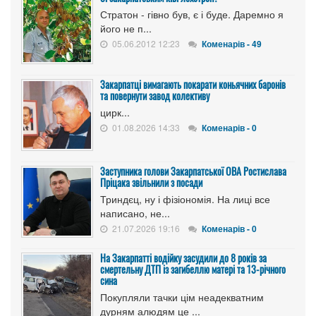
Стратон - гівно був, є і буде. Даремно я
його не п...
05.06.2012 12:23
Коменарів - 49
Закарпатці вимагають покарати коньячних баронів
та повернути завод колективу
цирк...
01.08.2026 14:33
Коменарів - 0
Заступника голови Закарпатської ОВА Ростислава
Пріцака звільнили з посади
Триндєц, ну і фізіономія. На лиці все
написано, не...
21.07.2026 19:16
Коменарів - 0
На Закарпатті водійку засудили до 8 років за
смертельну ДТП із загибеллю матері та 13-річного
сина
Покупляли тачки цім неадекватним
дурням алюдям це ...