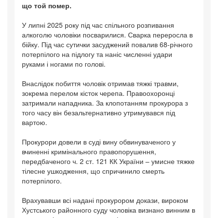
що той помер.
У липні 2025 року під час спільного розпивання
алкоголю чоловіки посварилися. Сварка переросла в
бійку. Під час сутички засуджений повалив 68-річного
потерпілого на підлогу та наніс численні удари
руками і ногами по голові.
Внаслідок побиття чоловік отримав тяжкі травми,
зокрема перелом кісток черепа. Правоохоронці
затримали нападника. За клопотанням прокурора з
того часу він безальтернативно утримувався під
вартою.
Прокурори довели в суді вину обвинуваченого у
вчиненні кримінального правопорушення,
передбаченого ч. 2 ст. 121 КК України – умисне тяжке
тілесне ушкодження, що спричинило смерть
потерпілого.
Врахувавши всі надані прокурором докази, вироком
Хустського районного суду чоловіка визнано винним в