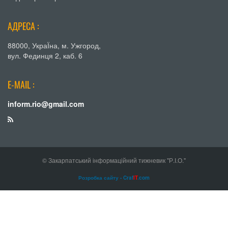
АДРЕСА :
88000, УкраЇна, м. Ужгород,
вул. Фединця 2, каб. 6
E-MAIL :
inform.rio@gmail.com
© Закарпатський інформаційний тижневик "Р.І.О."
Розробка сайту - Craf
IT
.com