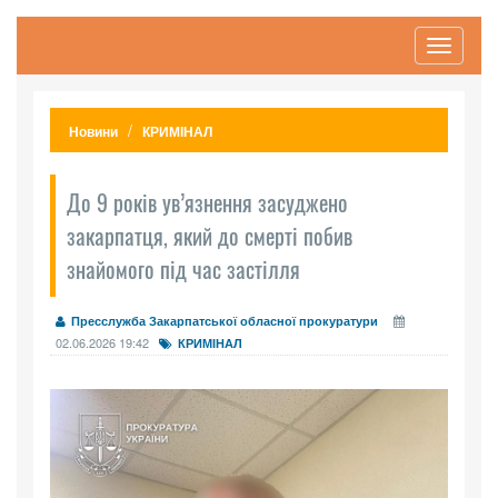
Toggle
navigati
Новини
КРИМІНАЛ
До 9 років ув’язнення засуджено
закарпатця, який до смерті побив
знайомого під час застілля
Пресслужба Закарпатської обласної прокуратури
02.06.2026 19:42
КРИМІНАЛ