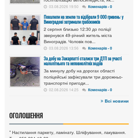
03.08.2026 19:50
Коменарів - 0
Повалили на землю та відібрали 9 000 гривень: у
Виноградові затримали грабіжників
2 серпня близько 12:30 до поліції
звернувся 49-річний житель міста
Виноградів. Чоловік пов...
03.08.2026 13:56
Коменарів - 0
За добу на Закарпатті сталися три ДТП за участі
малолітнього та неповнолітніх водіїв
За минулу добу на дорогах області
поліцейські зафіксували три дорожньо-
транспортні пригоди...
02.08.2026 14:25
Коменарів - 0
Всі новини
ОГОЛОШЕННЯ
* Настилання паркету, ламінату. Шліфування, лакування.