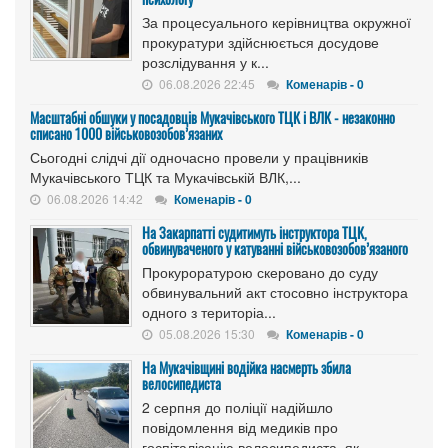
За процесуального керівництва окружної
прокуратури здійснюється досудове
розслідування у к...
06.08.2026 22:45
Коменарів - 0
Масштабні обшуки у посадовців Мукачівського ТЦК і ВЛК - незаконно
списано 1000 військовозобов’язаних
Сьогодні слідчі дії одночасно провели у працівників
Мукачівського ТЦК та Мукачівській ВЛК,...
06.08.2026 14:42
Коменарів - 0
На Закарпатті судитимуть інструктора ТЦК,
обвинуваченого у катуванні військовозобов’язаного
Прокуроратурою скеровано до суду
обвинувальний акт стосовно інструктора
одного з територіа...
05.08.2026 15:30
Коменарів - 0
На Мукачівщині водійка насмерть збила
велосипедиста
2 серпня до поліції надійшло
повідомлення від медиків про
госпіталізацію велосипедиста, як...