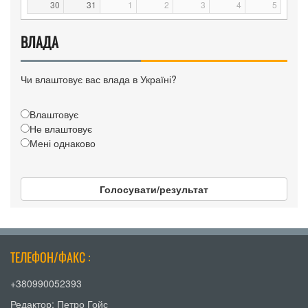
30
31
1
2
3
4
5
ВЛАДА
Чи влаштовує вас влада в Україні?
Влаштовує
Не влаштовує
Мені однаково
Голосувати/результат
ТЕЛЕФОН/ФАКС :
+380990052393
Редактор: Петро Гойс