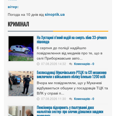
вітер:
Погода на 10 днів від
sinoptik.ua
КРИМІНАЛ
На Хустщині п’яний водій на смерть збив 33-річного
пішохода
6 серпня до поліції надійшло
повідомлення від медиків про те, що в
селі Приборжавське авто...
07.08.2026 14:32
Коменарів - 0
Експосадовці Мукачівського РТЦК та СП незаконно
виключили з військового обліку близько 1200 осіб
Вчора ми повідомляли, що у Мукачеві
відбуваються обшуки у посадовців ТЦК та
ВЛК у справі п...
07.08.2026 11:30
Коменарів - 0
Пенсіонера підозрюють у ґвалтуванні двох
малолітніх сестер: про злочин дізналися завдяки
психологу