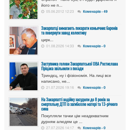
його не п...
05.06.2012 12:23
Коменарів - 49
Закарпатці вимагають покарати коньячних баронів
та повернути завод колективу
цирк...
01.08.2026 14:33
Коменарів - 0
Заступника голови Закарпатської ОВА Ростислава
Пріцака звільнили з посади
Триндєц, ну і фізіономія. На лиці все
написано, не...
21.07.2026 19:16
Коменарів - 0
На Закарпатті водійку засудили до 8 років за
смертельну ДТП із загибеллю матері та 13-річного
сина
Покупляли тачки цім неадекватним
дурням алюдям це ...
27.07.2026 14:17
Коменарів - 0