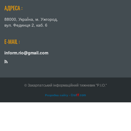
АДРЕСА :
88000, УкраЇна, м. Ужгород,
вул. Фединця 2, каб. 6
E-MAIL :
inform.rio@gmail.com
© Закарпатський інформаційний тижневик "Р.І.О."
Розробка сайту - Craf
IT
.com