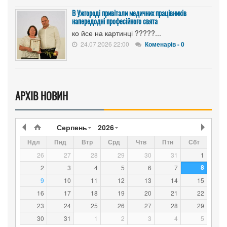
В Ужгороді привітали медичних працівників
напередодні професійного свята
ко йсе на картинці ?????...
24.07.2026 22:00
Коменарів - 0
АРХІВ НОВИН
Серпень
2026
Ндл
Пнд
Втр
Срд
Чтв
Птн
Сбт
26
27
28
29
30
31
1
8
2
3
4
5
6
7
9
10
11
12
13
14
15
16
17
18
19
20
21
22
23
24
25
26
27
28
29
30
31
1
2
3
4
5