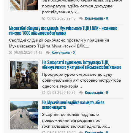
прокуратури здійснюється досудове
розслідування у к...
06.08.2026 22:45
Коменарів - 0
Масштабні обшуки у посадовців Мукачівського ТЦК і ВЛК - незаконно
списано 1000 військовозобов’язаних
Сьогодні слідчі дії одночасно провели у працівників
Мукачівського ТЦК та Мукачівській ВЛК,...
06.08.2026 14:42
Коменарів - 0
На Закарпатті судитимуть інструктора ТЦК,
обвинуваченого у катуванні військовозобов’язаного
Прокуроратурою скеровано до суду
обвинувальний акт стосовно інструктора
одного з територіа...
05.08.2026 15:30
Коменарів - 0
На Мукачівщині водійка насмерть збила
велосипедиста
2 серпня до поліції надійшло
повідомлення від медиків про
госпіталізацію велосипедиста, як...
03.08.2026 19:50
Коменарів - 0