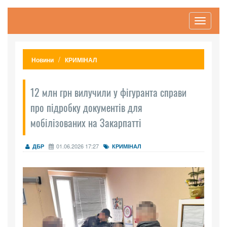
Toggle
navigati
Новини
КРИМІНАЛ
12 млн грн вилучили у фігуранта справи
про підробку документів для
мобілізованих на Закарпатті
01.06.2026 17:27
ДБР
КРИМІНАЛ