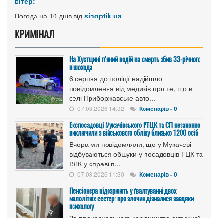
вітер:
Погода на 10 днів від
sinoptik.ua
КРИМІНАЛ
На Хустщині п’яний водій на смерть збив 33-річного
пішохода
6 серпня до поліції надійшло
повідомлення від медиків про те, що в
селі Приборжавське авто...
07.08.2026 14:32
Коменарів - 0
Експосадовці Мукачівського РТЦК та СП незаконно
виключили з військового обліку близько 1200 осіб
Вчора ми повідомляли, що у Мукачеві
відбуваються обшуки у посадовців ТЦК та
ВЛК у справі п...
07.08.2026 11:30
Коменарів - 0
Пенсіонера підозрюють у ґвалтуванні двох
малолітніх сестер: про злочин дізналися завдяки
психологу
За процесуального керівництва окружної