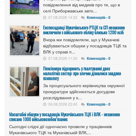
повідомлення від медиків про те, що в
селі Приборжавське авто...
07.08.2026 14:32
Коменарів - 0
Експосадовці Мукачівського РТЦК та СП незаконно
виключили з військового обліку близько 1200 осіб
Вчора ми повідомляли, що у Мукачеві
відбуваються обшуки у посадовців ТЦК та
ВЛК у справі п...
07.08.2026 11:30
Коменарів - 0
Пенсіонера підозрюють у ґвалтуванні двох
малолітніх сестер: про злочин дізналися завдяки
психологу
За процесуального керівництва окружної
прокуратури здійснюється досудове
розслідування у к...
06.08.2026 22:45
Коменарів - 0
Масштабні обшуки у посадовців Мукачівського ТЦК і ВЛК - незаконно
списано 1000 військовозобов’язаних
Сьогодні слідчі дії одночасно провели у працівників
Мукачівського ТЦК та Мукачівській ВЛК,...