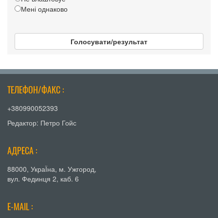
Мені однаково
Голосувати/результат
ТЕЛЕФОН/ФАКС :
+380990052393
Редактор: Петро Гойс
АДРЕСА :
88000, УкраЇна, м. Ужгород,
вул. Фединця 2, каб. 6
E-MAIL :