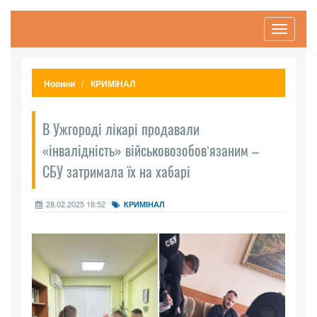
Toggle
navigati
Новини
КРИМІНАЛ
В Ужгороді лікарі продавали
«інвалідність» військовозобовʼязаним –
СБУ затримала їх на хабарі
28.02.2025 18:52
КРИМІНАЛ