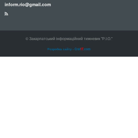
inform.rio@gmail.com
© Закарпатський інформаційний тижневик "Р.І.О."
Розробка сайту - Craf
IT
.com