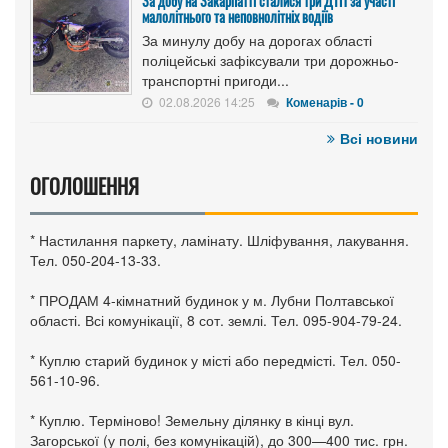
За добу на Закарпатті сталися три ДТП за участі
малолітнього та неповнолітніх водіїв
За минулу добу на дорогах області
поліцейські зафіксували три дорожньо-
транспортні пригоди...
02.08.2026 14:25
Коменарів - 0
Всі новини
ОГОЛОШЕННЯ
* Настилання паркету, ламінату. Шліфування, лакування.
Тел. 050-204-13-33.
* ПРОДАМ 4-кімнатний будинок у м. Лубни Полтавської
області. Всі комунікації, 8 сот. землі. Тел. 095-904-79-24.
* Куплю старий будинок у місті або передмісті. Тел. 050-
561-10-96.
* Куплю. Терміново! Земельну ділянку в кінці вул.
Загорської (у полі, без комунікацій), до 300—400 тис. грн.