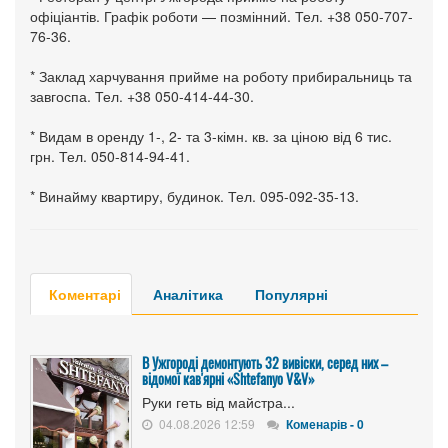
офіціантів. Графік роботи — позмінний. Тел. +38 050-707-
76-36.
* Заклад харчування прийме на роботу прибиральниць та
завгоспа. Тел. +38 050-414-44-30.
* Видам в оренду 1-, 2- та 3-кімн. кв. за ціною від 6 тис.
грн. Тел. 050-814-94-41.
* Винайму квартиру, будинок. Тел. 095-092-35-13.
Коментарі
Аналітика
Популярні
В Ужгороді демонтують 32 вивіски, серед них –
відомої кав'ярні «Shtefanyo V&V»
Руки геть від майстра...
04.08.2026 12:59
Коменарів - 0