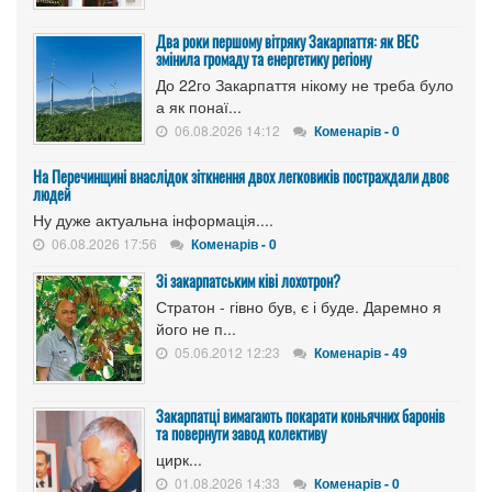
Два роки першому вітряку Закарпаття: як ВЕС
змінила громаду та енергетику регіону
До 22го Закарпаття нікому не треба було
а як понаї...
06.08.2026 14:12
Коменарів - 0
На Перечинщині внаслідок зіткнення двох легковиків постраждали двоє
людей
Ну дуже актуальна інформація....
06.08.2026 17:56
Коменарів - 0
Зі закарпатським ківі лохотрон?
Стратон - гівно був, є і буде. Даремно я
його не п...
05.06.2012 12:23
Коменарів - 49
Закарпатці вимагають покарати коньячних баронів
та повернути завод колективу
цирк...
01.08.2026 14:33
Коменарів - 0