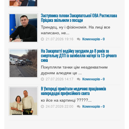
Заступника голови Закарпатської ОВА Ростислава
Пріцака звільнили з посади
Триндєц, ну і фізіономія. На лиці все
написано, не...
21.07.2026 19:16
Коменарів - 0
На Закарпатті водійку засудили до 8 років за
смертельну ДТП із загибеллю матері та 13-річного
сина
Покупляли тачки цім неадекватним
дурням алюдям це ...
27.07.2026 14:17
Коменарів - 0
В Ужгороді привітали медичних працівників
напередодні професійного свята
ко йсе на картинці ?????...
24.07.2026 22:00
Коменарів - 0