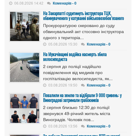
06.08.2026 14:42
Коменарів - 0
На Закарпатті судитимуть інструктора ТЦК,
обвинуваченого у катуванні військовозобов’язаного
Прокуроратурою скеровано до суду
обвинувальний акт стосовно інструктора
одного з територіа...
05.08.2026 15:30
Коменарів - 0
На Мукачівщині водійка насмерть збила
велосипедиста
2 серпня до поліції надійшло
повідомлення від медиків про
госпіталізацію велосипедиста, як...
03.08.2026 19:50
Коменарів - 0
Повалили на землю та відібрали 9 000 гривень: у
Виноградові затримали грабіжників
2 серпня близько 12:30 до поліції
звернувся 49-річний житель міста
Виноградів. Чоловік пов...
03.08.2026 13:56
Коменарів - 0