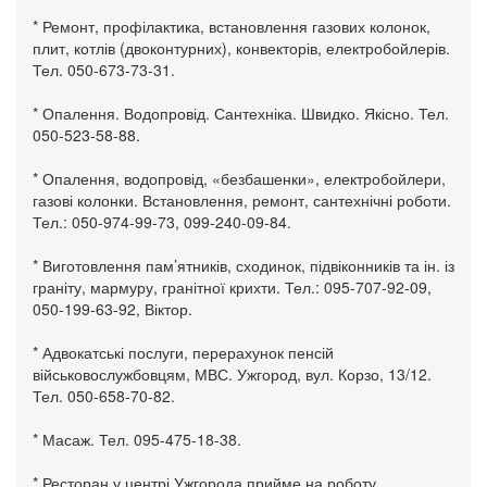
* Ремонт, профілактика, встановлення газових колонок,
плит, котлів (двоконтурних), конвекторів, електробойлерів.
Тел. 050-673-73-31.
* Опалення. Водопровід. Сантехніка. Швидко. Якісно. Тел.
050-523-58-88.
* Опалення, водопровід, «безбашенки», електробойлери,
газові колонки. Встановлення, ремонт, сантехнічні роботи.
Тел.: 050-974-99-73, 099-240-09-84.
* Виготовлення пам’ятників, сходинок, підвіконників та ін. із
граніту, мармуру, гранітної крихти. Тел.: 095-707-92-09,
050-199-63-92, Віктор.
* Адвокатські послуги, перерахунок пенсій
військовослужбовцям, МВС. Ужгород, вул. Корзо, 13/12.
Тел. 050-658-70-82.
* Масаж. Тел. 095-475-18-38.
* Ресторан у центрі Ужгорода прийме на роботу