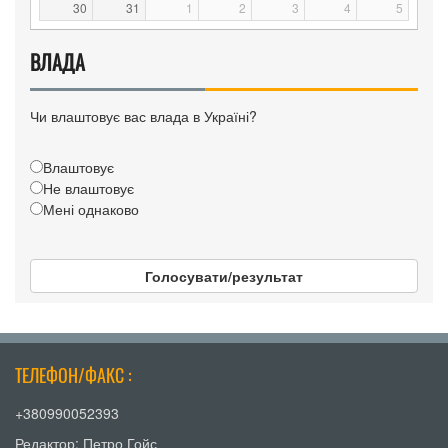
30
31
1
2
3
4
5
ВЛАДА
Чи влаштовує вас влада в Україні?
Влаштовує
Не влаштовує
Мені однаково
Голосувати/результат
ТЕЛЕФОН/ФАКС :
+380990052393
Редактор: Петро Гойс