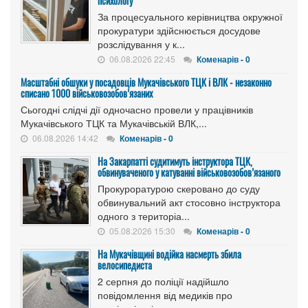
психологу
За процесуального керівництва окружної
прокуратури здійснюється досудове
розслідування у к...
06.08.2026 22:45
Коменарів - 0
Масштабні обшуки у посадовців Мукачівського ТЦК і ВЛК - незаконно
списано 1000 військовозобов’язаних
Сьогодні слідчі дії одночасно провели у працівників
Мукачівського ТЦК та Мукачівській ВЛК,...
06.08.2026 14:42
Коменарів - 0
На Закарпатті судитимуть інструктора ТЦК,
обвинуваченого у катуванні військовозобов’язаного
Прокуроратурою скеровано до суду
обвинувальний акт стосовно інструктора
одного з територіа...
05.08.2026 15:30
Коменарів - 0
На Мукачівщині водійка насмерть збила
велосипедиста
2 серпня до поліції надійшло
повідомлення від медиків про