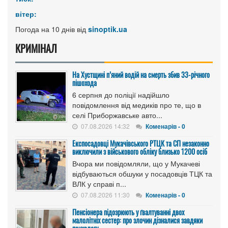
вітер:
Погода на 10 днів від
sinoptik.ua
КРИМІНАЛ
На Хустщині п’яний водій на смерть збив 33-річного
пішохода
6 серпня до поліції надійшло
повідомлення від медиків про те, що в
селі Приборжавське авто...
07.08.2026 14:32
Коменарів - 0
Експосадовці Мукачівського РТЦК та СП незаконно
виключили з військового обліку близько 1200 осіб
Вчора ми повідомляли, що у Мукачеві
відбуваються обшуки у посадовців ТЦК та
ВЛК у справі п...
07.08.2026 11:30
Коменарів - 0
Пенсіонера підозрюють у ґвалтуванні двох
малолітніх сестер: про злочин дізналися завдяки