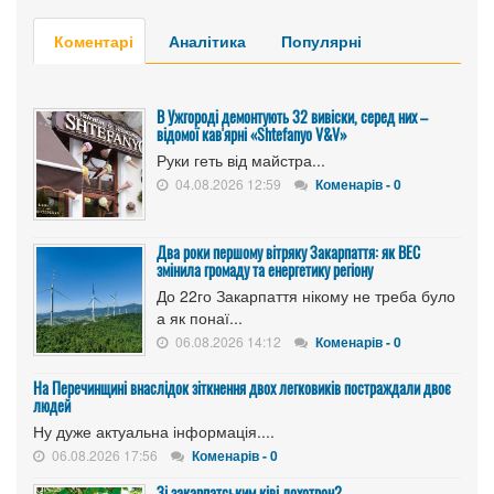
Коментарі
Аналітика
Популярні
В Ужгороді демонтують 32 вивіски, серед них –
відомої кав'ярні «Shtefanyo V&V»
Руки геть від майстра...
04.08.2026 12:59
Коменарів - 0
Два роки першому вітряку Закарпаття: як ВЕС
змінила громаду та енергетику регіону
До 22го Закарпаття нікому не треба було
а як понаї...
06.08.2026 14:12
Коменарів - 0
На Перечинщині внаслідок зіткнення двох легковиків постраждали двоє
людей
Ну дуже актуальна інформація....
06.08.2026 17:56
Коменарів - 0
Зі закарпатським ківі лохотрон?