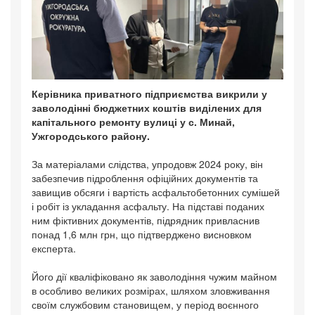
Керівника приватного підприємства викрили у
заволодінні бюджетних коштів виділених для
капітального ремонту вулиці у с. Минай,
Ужгородського району.
За матеріалами слідства, упродовж 2024 року, він
забезпечив підроблення офіційних документів та
завищив обсяги і вартість асфальтобетонних сумішей
і робіт із укладання асфальту. На підставі поданих
ним фіктивних документів, підрядник привласнив
понад 1,6 млн грн, що підтверджено висновком
експерта.
Його дії кваліфіковано як заволодіння чужим майном
в особливо великих розмірах, шляхом зловживання
своїм службовим становищем, у період воєнного