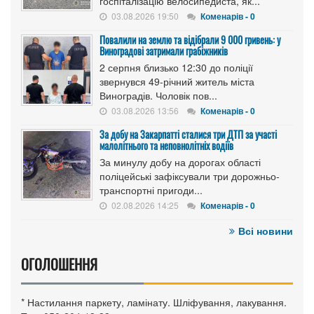
госпіталізацію велосипедиста, як...
03.08.2026 19:50
Коменарів - 0
Повалили на землю та відібрали 9 000 гривень: у
Виноградові затримали грабіжників
2 серпня близько 12:30 до поліції
звернувся 49-річний житель міста
Виноградів. Чоловік пов...
03.08.2026 13:56
Коменарів - 0
За добу на Закарпатті сталися три ДТП за участі
малолітнього та неповнолітніх водіїв
За минулу добу на дорогах області
поліцейські зафіксували три дорожньо-
транспортні пригоди...
02.08.2026 14:25
Коменарів - 0
Всі новини
ОГОЛОШЕННЯ
* Настилання паркету, ламінату. Шліфування, лакування.