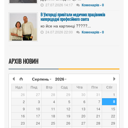
27.07.2026 14:17
Коменарів - 0
В Ужгороді привітали медичних працівників
напередодні професійного свята
ко йсе на картинці ?????...
24.07.2026 22:00
Коменарів - 0
АРХІВ НОВИН
Серпень
2026
Ндл
Пнд
Втр
Срд
Чтв
Птн
Сбт
26
27
28
29
30
31
1
8
2
3
4
5
6
7
9
10
11
12
13
14
15
16
17
18
19
20
21
22
23
24
25
26
27
28
29