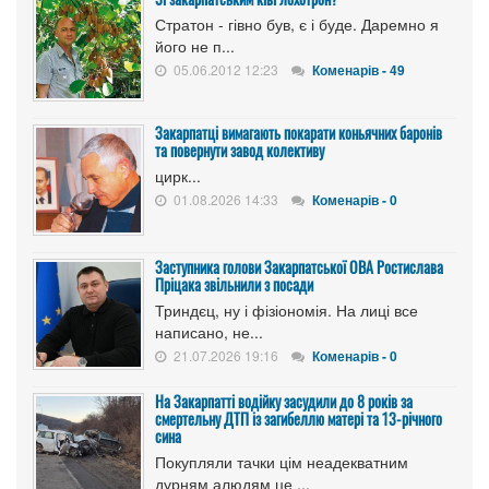
Стратон - гівно був, є і буде. Даремно я
його не п...
05.06.2012 12:23
Коменарів - 49
Закарпатці вимагають покарати коньячних баронів
та повернути завод колективу
цирк...
01.08.2026 14:33
Коменарів - 0
Заступника голови Закарпатської ОВА Ростислава
Пріцака звільнили з посади
Триндєц, ну і фізіономія. На лиці все
написано, не...
21.07.2026 19:16
Коменарів - 0
На Закарпатті водійку засудили до 8 років за
смертельну ДТП із загибеллю матері та 13-річного
сина
Покупляли тачки цім неадекватним
дурням алюдям це ...