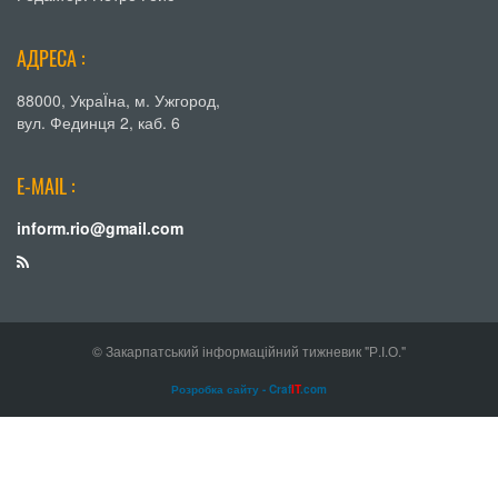
АДРЕСА :
88000, УкраЇна, м. Ужгород,
вул. Фединця 2, каб. 6
E-MAIL :
inform.rio@gmail.com
© Закарпатський інформаційний тижневик "Р.І.О."
Розробка сайту - Craf
IT
.com