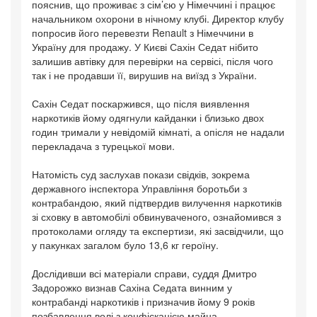
пояснив, що проживає з сім’єю у Німеччині і працює
начальником охорони в нічному клубі. Директор клубу
попросив його перевезти Renault з Німеччини в
Україну для продажу. У Києві Сахін Седат нібито
залишив автівку для перевірки на сервісі, після чого
так і не продавши її, вирушив на виїзд з України.
Сахін Седат поскаржився, що після виявлення
наркотиків йому одягнули кайданки і близько двох
годин тримали у невідомій кімнаті, а опісля не надали
перекладача з турецької мови.
Натомість суд заслухав покази свідків, зокрема
державного інспектора Управління боротьби з
контрабандою, який підтвердив вилучення наркотиків
зі сховку в автомобілі обвинуваченого, ознайомився з
протоколами огляду та експертизи, які засвідчили, що
у пакунках загалом було 13,6 кг героїну.
Дослідивши всі матеріали справи, суддя Дмитро
Задорожко визнав Сахіна Седата винним у
контрабанді наркотиків і призначив йому 9 років
позбавлення волі з конфіскацією майна.