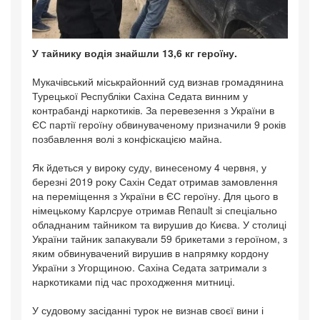
У тайнику водія знайшли 13,6 кг героїну.
Мукачівський міськрайонний суд визнав громадянина
Турецької Республіки Сахіна Седата винним у
контрабанді наркотиків. За перевезення з України в
ЄС партії героїну обвинуваченому призначили 9 років
позбавлення волі з конфіскацією майна.
Як йдеться у вироку суду, винесеному 4 червня, у
березні 2019 року Сахін Седат отримав замовлення
на переміщення з України в ЄС героїну. Для цього в
німецькому Карлсруе отримав Renault зі спеціально
обладнаним тайником та вирушив до Києва. У столиці
України тайник запакували 59 брикетами з героїном, з
яким обвинувачений вирушив в напрямку кордону
України з Угорщиною. Сахіна Седата затримали з
наркотиками під час проходження митниці.
У судовому засіданні турок не визнав своєї вини і