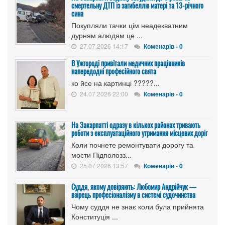
смертельну ДТП із загибеллю матері та 13-річного
сина
Покупляли тачки цім неадекватним
дурням алюдям це ...
27.07.2026 14:17
Коменарів - 0
В Ужгороді привітали медичних працівників
напередодні професійного свята
ко йсе на картинці ?????...
24.07.2026 22:00
Коменарів - 0
На Закарпатті одразу в кількох районах тривають
роботи з експлуатаційного утримання місцевих доріг
Коли почнете ремонтувати дорогу та
мости Підполозз...
25.07.2026 13:57
Коменарів - 0
Суддя, якому довіряють: Любомир Андрійчук —
взірець професіоналізму в системі судочинства
Чому суддя не знає коли була прийнята
Конституція ...