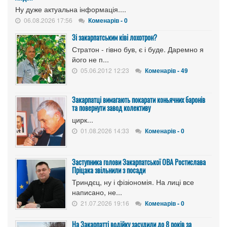
Ну дуже актуальна інформація....
06.08.2026 17:56
Коменарів - 0
Зі закарпатським ківі лохотрон?
Стратон - гівно був, є і буде. Даремно я
його не п...
05.06.2012 12:23
Коменарів - 49
Закарпатці вимагають покарати коньячних баронів
та повернути завод колективу
цирк...
01.08.2026 14:33
Коменарів - 0
Заступника голови Закарпатської ОВА Ростислава
Пріцака звільнили з посади
Триндєц, ну і фізіономія. На лиці все
написано, не...
21.07.2026 19:16
Коменарів - 0
На Закарпатті водійку засудили до 8 років за