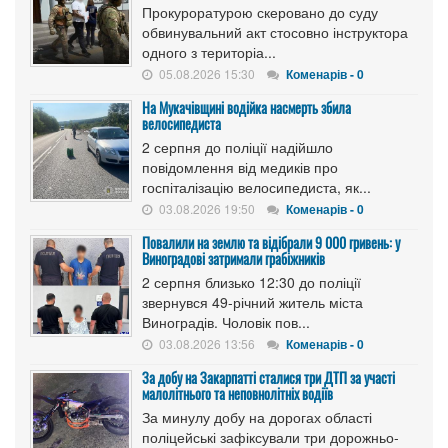
Прокуроратурою скеровано до суду
обвинувальний акт стосовно інструктора
одного з територіа...
05.08.2026 15:30
Коменарів - 0
На Мукачівщині водійка насмерть збила
велосипедиста
2 серпня до поліції надійшло
повідомлення від медиків про
госпіталізацію велосипедиста, як...
03.08.2026 19:50
Коменарів - 0
Повалили на землю та відібрали 9 000 гривень: у
Виноградові затримали грабіжників
2 серпня близько 12:30 до поліції
звернувся 49-річний житель міста
Виноградів. Чоловік пов...
03.08.2026 13:56
Коменарів - 0
За добу на Закарпатті сталися три ДТП за участі
малолітнього та неповнолітніх водіїв
За минулу добу на дорогах області
поліцейські зафіксували три дорожньо-