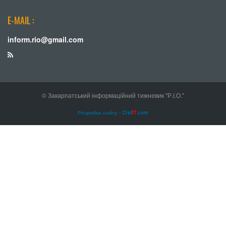
E-MAIL :
inform.rio@gmail.com
© Закарпатський інформаційний тижневик "Р.І.О."
Розробка сайту - Craf
IT
.com