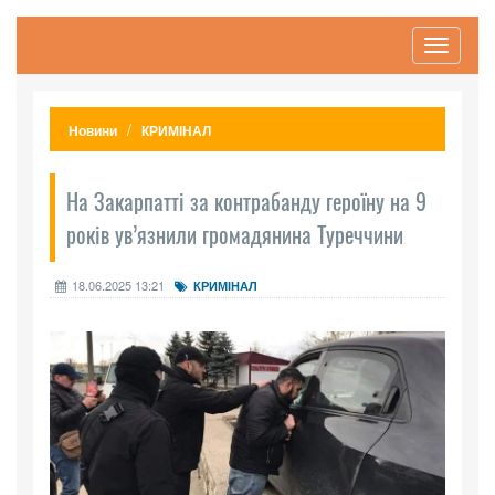
Toggle
navigati
Новини
КРИМІНАЛ
На Закарпатті за контрабанду героїну на 9
років ув’язнили громадянина Туреччини
18.06.2025 13:21
КРИМІНАЛ