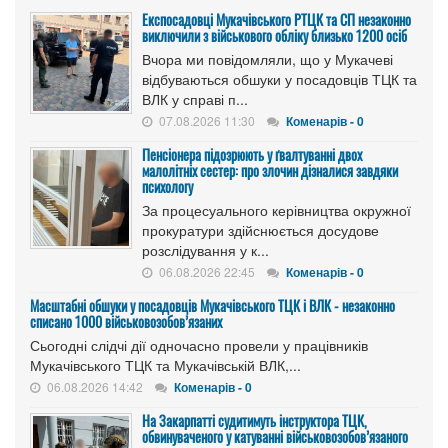
Експосадовці Мукачівського РТЦК та СП незаконно
виключили з військового обліку близько 1200 осіб
Вчора ми повідомляли, що у Мукачеві
відбуваються обшуки у посадовців ТЦК та
ВЛК у справі п...
07.08.2026 11:30
Коменарів - 0
Пенсіонера підозрюють у ґвалтуванні двох
малолітніх сестер: про злочин дізналися завдяки
психологу
За процесуального керівництва окружної
прокуратури здійснюється досудове
розслідування у к...
06.08.2026 22:45
Коменарів - 0
Масштабні обшуки у посадовців Мукачівського ТЦК і ВЛК - незаконно
списано 1000 військовозобов’язаних
Сьогодні слідчі дії одночасно провели у працівників
Мукачівського ТЦК та Мукачівській ВЛК,...
06.08.2026 14:42
Коменарів - 0
На Закарпатті судитимуть інструктора ТЦК,
обвинуваченого у катуванні військовозобов’язаного