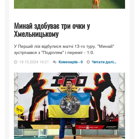
Минай здобуває три очки у
Хмельницькому
У Першій лізі відбулися матчі 13-го туру. "Минай"
зустрічався з "Поділлям" і переміг - 1:0.
19.10.2024 16:21
Коменарів - 0
Читати далі...