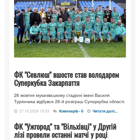
ФК "Севлюш" вшосте став володарем
Суперкубка Закарпаття
26 жовтня мукачівському стадіоні імені Василя
Турянчика відбувся 26-й розіграш Суперкубка області.
27.10.2024 16:53
Коменарів - 0
Читати далі...
ФК "Ужгород" та "Вільхівці" у Другій
лізі провели останні матчі у році