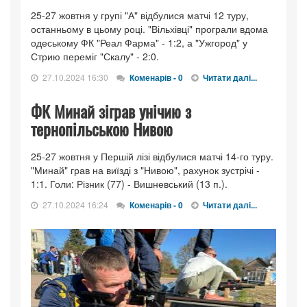
25-27 жовтня у групі "А" відбулися матчі 12 туру,
останньому в цьому році. "Вільхівці" програли вдома
одеському ФК "Реал Фарма" - 1:2, а "Ужгород" у
Стрию переміг "Скалу" - 2:0.
27.10.2024 16:30
Коменарів - 0
Читати далі...
ФК Минай зіграв унічию з
тернопільською Нивою
25-27 жовтня у Першій лізі відбулися матчі 14-го туру.
"Минай" грав на виїзді з "Нивою", рахунок зустрічі -
1:1. Голи: Різник (77) - Вишневський (13 п.).
27.10.2024 16:24
Коменарів - 0
Читати далі...