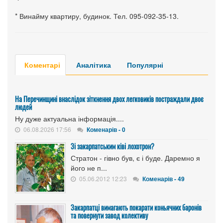
* Винайму квартиру, будинок. Тел. 095-092-35-13.
Коментарі
Аналітика
Популярні
На Перечинщині внаслідок зіткнення двох легковиків постраждали двоє
людей
Ну дуже актуальна інформація....
06.08.2026 17:56
Коменарів - 0
Зі закарпатським ківі лохотрон?
Стратон - гівно був, є і буде. Даремно я
його не п...
05.06.2012 12:23
Коменарів - 49
Закарпатці вимагають покарати коньячних баронів
та повернути завод колективу