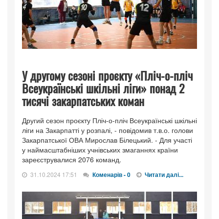
У другому сезоні проєкту «Пліч-о-пліч
Всеукраїнські шкільні ліги» понад 2
тисячі закарпатських коман
Другий сезон проєкту Пліч-о-пліч Всеукраїнські шкільні
ліги на Закарпатті у розпалі, - повідомив т.в.о. голови
Закарпатської ОВА Мирослав Білецький. - Для участі
у наймасштабніших учнівських змаганнях країни
зареєструвалися 2076 команд.
31.10.2024 17:51
Коменарів - 0
Читати далі...