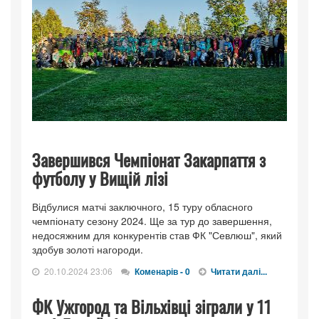
Завершився Чемпіонат Закарпаття з
футболу у Вищій лізі
Відбулися матчі заключного, 15 туру обласного
чемпіонату сезону 2024. Ще за тур до завершення,
недосяжним для конкурентів став ФК "Севлюш", який
здобув золоті нагороди.
20.10.2024 23:06
Коменарів - 0
Читати далі...
ФК Ужгород та Вільхівці зіграли у 11