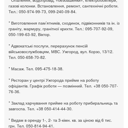
* Опалення, водопровід, «безбашенки», електробойлери,
газові колонки. Встановлення, ремонт, сантехнічні роботи.
Тел.: 050-974-99-73, 099-240-09-84.
* Виготовлення пам’ятників, сходинок, підвіконників та ін. із
граніту, мармуру, гранітної крихти. Тел.: 095-707-92-09,
050-199-63-92, Віктор.
* Адвокатські послуги, перерахунок пенсій
військовослужбовцям, МВС. Ужгород, вул. Корзо, 13/12.
Тел. 050-658-70-82.
* Масаж. Тел. 095-475-18-38.
* Ресторан у центрі Ужгорода прийме на роботу
офіціантів. Графік роботи — позмінний. Тел. +38 050-707-
76-36.
* Заклад харчування прийме на роботу прибиральниць та
завгоспа. Тел. +38 050-414-44-30.
* Видам в оренду 1-, 2- та 3-кімн. кв. за ціною від 6 тис.
грн. Тел. 050-814-94-41.