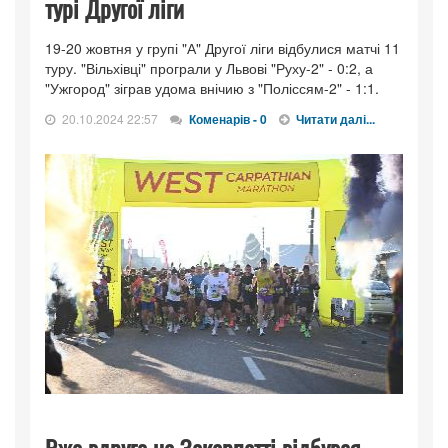
турі Другої ліги
19-20 жовтня у групі "А" Другої ліги відбулися матчі 11
туру. "Вільхівці" програли у Львові "Руху-2" - 0:2, а
"Ужгород" зіграв удома внічию з "Поліссям-2" - 1:1.
20.10.2024 22:57
Коменарів - 0
Читати далі...