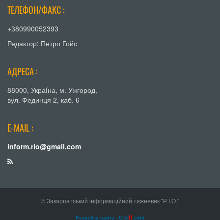
ТЕЛЕФОН/ФАКС :
+380990052393
Редактор: Петро Гойс
АДРЕСА :
88000, УкраЇна, м. Ужгород,
вул. Фединця 2, каб. 6
E-MAIL :
inform.rio@gmail.com
© Закарпатський інформаційний тижневик "Р.І.О."
Розробка сайту - Craf
IT
.com