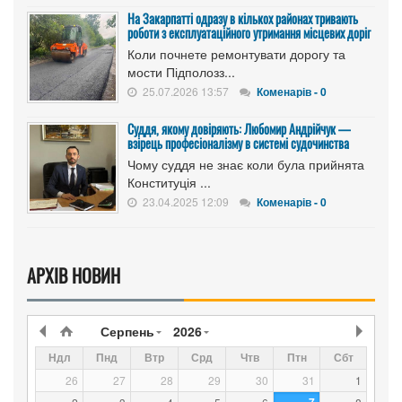
На Закарпатті одразу в кількох районах тривають
роботи з експлуатаційного утримання місцевих доріг
Коли почнете ремонтувати дорогу та
мости Підполозз...
25.07.2026 13:57
Коменарів - 0
Суддя, якому довіряють: Любомир Андрійчук —
взірець професіоналізму в системі судочинства
Чому суддя не знає коли була прийнята
Конституція ...
23.04.2025 12:09
Коменарів - 0
АРХІВ НОВИН
Серпень
2026
Ндл
Пнд
Втр
Срд
Чтв
Птн
Сбт
26
27
28
29
30
31
1