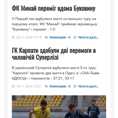
ФК Минай переміг вдома Буковину
У Першій лізі відбулися матчі останнього туру на
першому етапі. ФК "Минай" приймав чернівецьку
"Буковину" і переміг - 1:0.
23.11.2024 19:18
Коменарів - 0
Читати далі...
ГК Карпати здобули дві перемоги в
чоловічій Суперлізі
В українській Суперлізі відбулися матчі 5-го туру.
"Карпати" провели два матчі в Одесі зі «СКА-Львів-
КДЮСШ» і перемогли - 37:21, 33:17.
18.11.2024 12:31
Коменарів - 0
Читати далі...