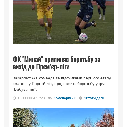
ФК "Минай" припиняє боротьбу за
вихід до Прем’єр-ліги
Закарпатська команда за підсумками першого етапу
змагань у Першій лізі, продовжить боротьбу у групі
"Вибування".
16.11.2024 17:28
Коменарів - 0
Читати далі...