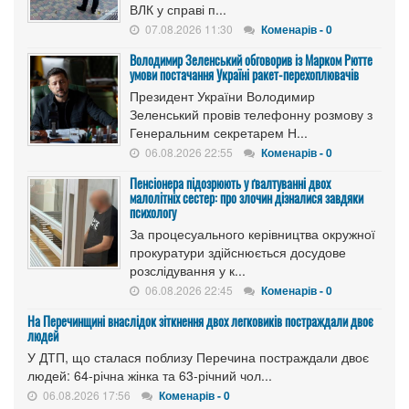
ВЛК у справі п...
07.08.2026 11:30
Коменарів - 0
Володимир Зеленський обговорив із Марком Рютте
умови постачання Україні ракет-перехоплювачів
Президент України Володимир
Зеленський провів телефонну розмову з
Генеральним секретарем Н...
06.08.2026 22:55
Коменарів - 0
Пенсіонера підозрюють у ґвалтуванні двох
малолітніх сестер: про злочин дізналися завдяки
психологу
За процесуального керівництва окружної
прокуратури здійснюється досудове
розслідування у к...
06.08.2026 22:45
Коменарів - 0
На Перечинщині внаслідок зіткнення двох легковиків постраждали двоє
людей
У ДТП, що сталася поблизу Перечина постраждали двоє
людей: 64-річна жінка та 63-річний чол...
06.08.2026 17:56
Коменарів - 0