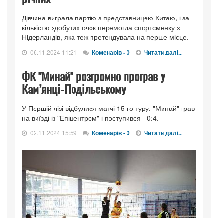
Дівчина виграла партію з представницею Китаю, і за
кількістю здобутих очок перемогла спортсменку з
Нідерландів, яка теж претендувала на перше місце.
06.11.2024 11:21
Коменарів - 0
Читати далі...
ФК "Минай" розгромно програв у
Кам’янці-Подільському
У Першій лізі відбулися матчі 15-го туру. "Минай" грав
на виїзді із "Епіцентром" і поступився - 0:4.
02.11.2024 15:59
Коменарів - 0
Читати далі...