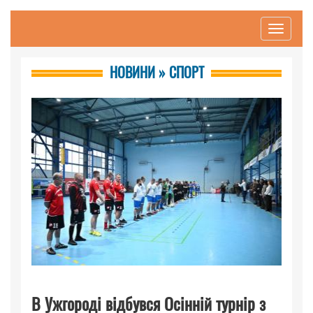
Toggle
navigati
НОВИНИ » СПОРТ
В Ужгороді відбувся Осінній турнір з