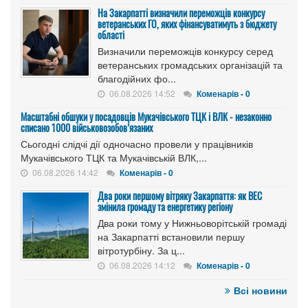
На Закарпатті визначили переможців конкурсу
ветеранських ГО, яких фінансуватимуть з бюджету
області
Визначили переможців конкурсу серед
ветеранських громадських організацій та
благодійних фо...
06.08.2026 14:52
Коменарів - 0
Масштабні обшуки у посадовців Мукачівського ТЦК і ВЛК - незаконно
списано 1000 військовозобов’язаних
Сьогодні слідчі дії одночасно провели у працівників
Мукачівського ТЦК та Мукачівській ВЛК,...
06.08.2026 14:42
Коменарів - 0
Два роки першому вітряку Закарпаття: як ВЕС
змінила громаду та енергетику регіону
Два роки тому у Нижньоворітській громаді
на Закарпатті встановили першу
вітротурбіну. За ц...
06.08.2026 14:12
Коменарів - 0
Всі новини