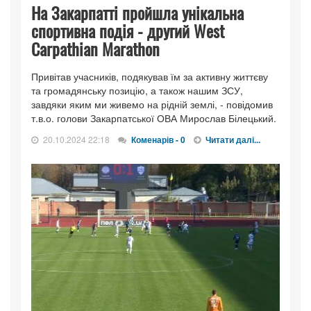
На Закарпатті пройшла унікальна
спортивна подія - другий West
Carpathian Marathon
Привітав учасників, подякував їм за активну життєву
та громадянську позицію, а також нашим ЗСУ,
завдяки яким ми живемо на рідній землі, - повідомив
т.в.о. голови Закарпатської ОВА Мирослав Білецький.
20.10.2024 22:18
Коменарів - 0
Читати далі...