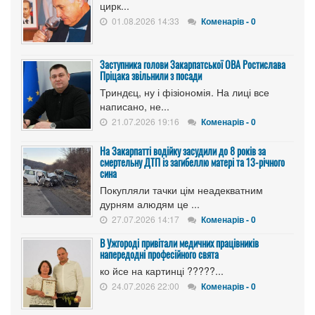
цирк...
01.08.2026 14:33
Коменарів - 0
Заступника голови Закарпатської ОВА Ростислава
Пріцака звільнили з посади
Триндєц, ну і фізіономія. На лиці все
написано, не...
21.07.2026 19:16
Коменарів - 0
На Закарпатті водійку засудили до 8 років за
смертельну ДТП із загибеллю матері та 13-річного
сина
Покупляли тачки цім неадекватним
дурням алюдям це ...
27.07.2026 14:17
Коменарів - 0
В Ужгороді привітали медичних працівників
напередодні професійного свята
ко йсе на картинці ?????...
24.07.2026 22:00
Коменарів - 0