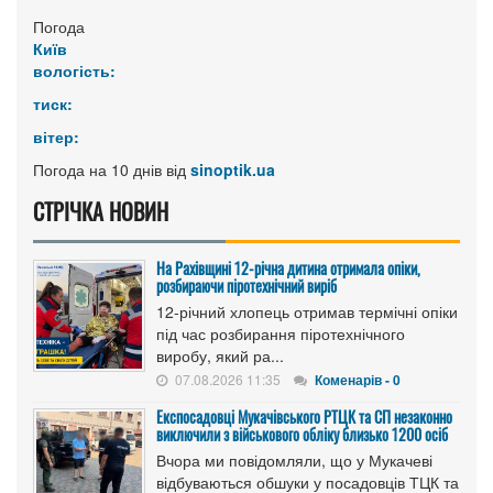
Погода
Київ
вологість:
тиск:
вітер:
Погода на 10 днів від
sinoptik.ua
СТРІЧКА НОВИН
На Рахівщині 12-річна дитина отримала опіки,
розбираючи піротехнічний виріб
12-річний хлопець отримав термічні опіки
під час розбирання піротехнічного
виробу, який ра...
07.08.2026 11:35
Коменарів - 0
Експосадовці Мукачівського РТЦК та СП незаконно
виключили з військового обліку близько 1200 осіб
Вчора ми повідомляли, що у Мукачеві
відбуваються обшуки у посадовців ТЦК та