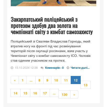
Закарпатський поліцейський з
протезом здобув два золота на
чемпіонаті світу з комбат самозахисту
Поліцейський зі Сваляви Владислав Горнодь, який
втратив ногу на фронті під час розмінування
територій після окупації росіянами, взяв участь у
Чемпіонат світу з комбат самозахисту ІСО. Чоловік
став єдиним учасником на протезі.
15.10.2024 12:38
Коменарів - 0
Читати далі...
Попередня
Попередня
«
1
...
8
9
10
11
12
13
Попередня
14
15
16
17
...
Наступна
130
»