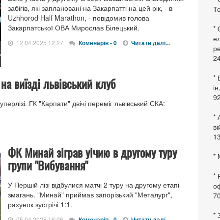
забігів, які заплановані на Закарпатті на цей рік, - в
Те
Uzhhorod Half Marathon, - повідомив голова
Закарпатської ОВА Мирослав Білецький.
*
ел
12.04.2025 12:27
Коменарів - 0
Читати далі...
ре
24
* 
на виїзді львівський клуб
ін
92
Суперлізі. ГК "Карпати" двічі переміг львівський СКА:
* 
в
13
ФК Минай зіграв уічию в другому туру
* 
групи "Вибування"
*
У Першій лізі відбулися матчі 2 туру на другому етапі
оф
змагань. "Минай" приймав запорізький "Металург",
70
рахунок зустрічі 1:1.
*
05.04.2025 16:06
Коменарів - 0
Читати далі...