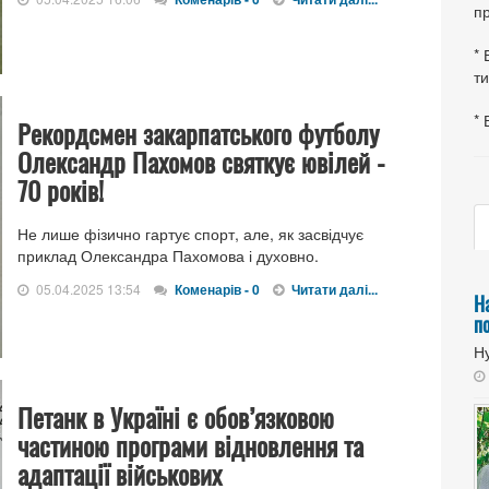
пр
* 
ти
* 
Рекордсмен закарпатського футболу
Олександр Пахомов святкує ювілей -
70 років!
Не лише фізично гартує спорт, але, як засвідчує
приклад Олександра Пахомова і духовно.
05.04.2025 13:54
Коменарів - 0
Читати далі...
Н
п
Ну
Петанк в Україні є обов’язковою
частиною програми відновлення та
адаптації військових