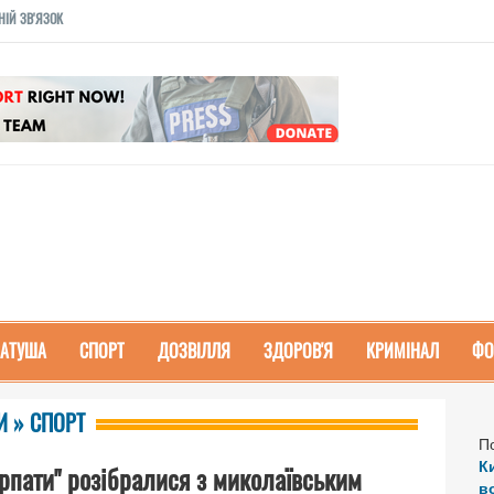
НІЙ ЗВ'ЯЗОК
РАТУША
СПОРТ
ДОЗВІЛЛЯ
ЗДОРОВ'Я
КРИМІНАЛ
ФО
 » СПОРТ
П
К
арпати" розібралися з миколаївським
в