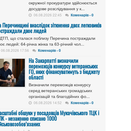
окружної прокуратури здійснюється
досудове розслідування у к...
06.08.2026 22:45
Коменарів - 0
а Перечинщині внаслідок зіткнення двох легковиків
остраждали двоє людей
 ДТП, що сталася поблизу Перечина постраждали
оє людей: 64-річна жінка та 63-річний чол...
06.08.2026 17:56
Коменарів - 0
На Закарпатті визначили
переможців конкурсу ветеранських
ГО, яких фінансуватимуть з бюджету
області
Визначили переможців конкурсу
серед ветеранських громадських
організацій та благодійних фо...
06.08.2026 14:52
Коменарів - 0
асштабні обшуки у посадовців Мукачівського ТЦК і
ЛК - незаконно списано 1000
ійськовозобов’язаних