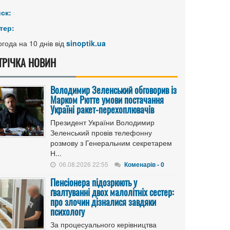
иск:
тер:
года на 10 днів від
sinoptik.ua
ТРІЧКА НОВИН
Володимир Зеленський обговорив із
Марком Рютте умови постачання
Україні ракет-перехоплювачів
Президент України Володимир
Зеленський провів телефонну
розмову з Генеральним секретарем
Н...
06.08.2026 22:55
Коменарів - 0
Пенсіонера підозрюють у
ґвалтуванні двох малолітніх сестер:
про злочин дізналися завдяки
психологу
За процесуального керівництва