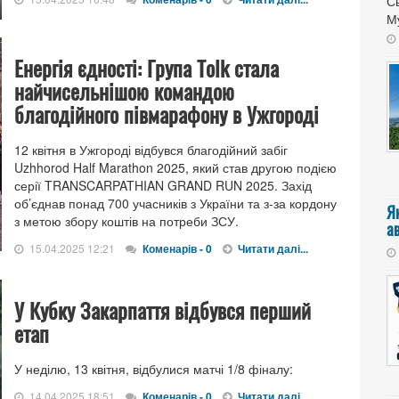
Сь
Му
Енергія єдності: Група Tolk стала
найчисельнішою командою
благодійного півмарафону в Ужгороді
12 квітня в Ужгороді відбувся благодійний забіг
Uzhhorod Half Marathon 2025, який став другою подією
серії TRANSCARPATHIAN GRAND RUN 2025. Захід
об’єднав понад 700 учасників з України та з-за кордону
Я
з метою збору коштів на потреби ЗСУ.
а
15.04.2025 12:21
Коменарів - 0
Читати далі...
У Кубку Закарпаття відбувся перший
етап
У неділю, 13 квітня, відбулися матчі 1/8 фіналу:
14.04.2025 18:51
Коменарів - 0
Читати далі...