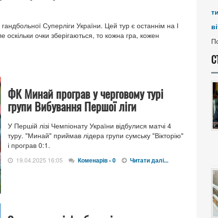
т
 гандбольної Суперліги України. Цей тур є останнім на І
ві
ле оскільки очки зберігаються, то кожна гра, кожен
По
С
ФК Минай програв у черговому турі
групи Вибування Першої ліги
У Першій лізі Чемпіонату України відбулися матчі 4
туру. "Минай" приймав лідера групи сумську "Вікторію"
і програв 0:1.
19.04.2025 16:05
Коменарів - 0
Читати далі...