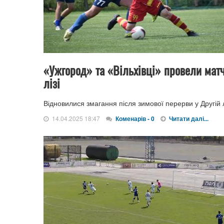
«Ужгород» та «Вільхівці» провели матчі
лізі
Відновилися змагання після зимової перерви у Другій л
14.04.2025 18:47
Коменарів - 0
Читати далі...