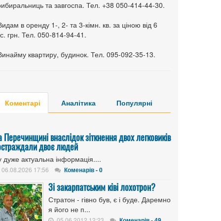
ибиральниць та завгоспа. Тел. +38 050-414-44-30.
Видам в оренду 1-, 2- та 3-кімн. кв. за ціною від 6
с. грн. Тел. 050-814-94-41.
Винайму квартиру, будинок. Тел. 095-092-35-13.
Коментарі
Аналітика
Популярні
а Перечинщині внаслідок зіткнення двох легковиків
остраждали двоє людей
 дуже актуальна інформація....
06.08.2026 17:56
Коменарів - 0
Зі закарпатським ківі лохотрон?
Стратон - гівно був, є і буде. Даремно
я його не п...
05.06.2012 12:23
Коменарів - 49