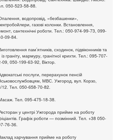
л. 050-523-58-88.
 Опалення, водопровід, «безбашенки»,
ектробойлери, газові колонки. Встановлення,
монт, сантехнічні роботи. Тел.: 050-974-99-73, 099-
0-09-84.
Виготовлення пам’ятників, сходинок, підвіконників та
. із граніту, мармуру, гранітної крихти. Тел.: 095-707-
-09, 050-199-63-92, Віктор.
Адвокатські послуги, перерахунок пенсій
ійськовослужбовцям, МВС. Ужгород, вул. Корзо,
/12. Тел. 050-658-70-82.
Масаж. Тел. 095-475-18-38.
 Ресторан у центрі Ужгорода прийме на роботу
іціантів. Графік роботи — позмінний. Тел. +38 050-
7-76-36.
 Заклад харчування прийме на роботу