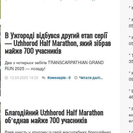
* 
* 
0
В Ужгороді відбувся другий етап серії
* 
— Uzhhorod Half Marathon, який зібрав
0
майже 700 учасників
* 
35
Два з чотирьох забігів TRANSCARPATHIAN GRAND
RUN 2025 — позаду!
* 
12.04.2025 14:33
Коменарів - 0
Читати далі...
09
*
46
* 
Благодійний Uzhhorod Half Marathon
ко
обʼєднав майже 700 учасників
ел
Взяв участь у другому із серії масштабних благодійних
* 