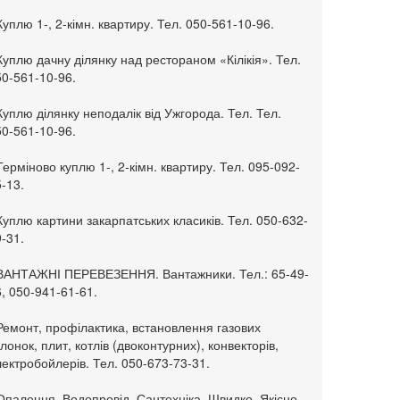
Куплю 1-, 2-кімн. квартиру. Тел. 050-561-10-96.
Куплю дачну ділянку над рестораном «Кілікія». Тел.
50-561-10-96.
Куплю ділянку неподалік від Ужгорода. Тел. Тел.
50-561-10-96.
Терміново куплю 1-, 2-кімн. квартиру. Тел. 095-092-
-13.
Куплю картини закарпатських класиків. Тел. 050-632-
-31.
 ВАНТАЖНІ ПЕРЕВЕЗЕННЯ. Вантажники. Тел.: 65-49-
, 050-941-61-61.
Ремонт, профілактика, встановлення газових
лонок, плит, котлів (двоконтурних), конвекторів,
ектробойлерів. Тел. 050-673-73-31.
Опалення. Водопровід. Сантехніка. Швидко. Якісно.