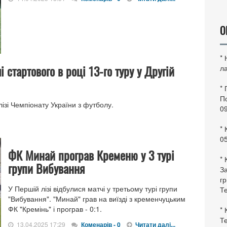
О
*
 стартового в році 13-го туру у Другій
ла
*
По
ізі Чемпіонату України з футболу.
0
* 
0
ФК Минай програв Кременю у 3 турі
* 
групи Вибування
За
гр
У Першій лізі відбулися матчі у третьому турі групи
Те
"Вибування". "Минай" грав на виїзді з кременчуцьким
ФК "Кремінь" і програв - 0:1.
* 
Те
13.04.2025 17:29
Коменарів - 0
Читати далі...