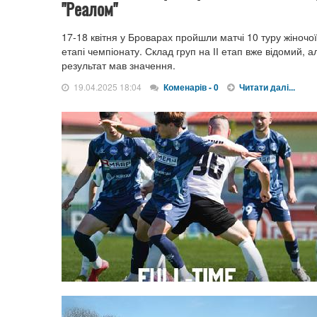
"Реалом"
17-18 квітня у Броварах пройшли матчі 10 туру жіночої
етапі чемпіонату. Склад груп на ІІ етап вже відомий, а
результат мав значення.
19.04.2025 18:04
Коменарів - 0
Читати далі...