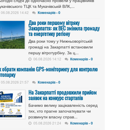
огодні слідчі дії одночасно провели у працівників
качівського ТЦК та Мукачівській ВЛК,...
06.08.2026 14:42
Коменарів - 0
Два роки першому вітряку
Закарпаття: як ВЕС змінила громаду
та енергетику регіону
Два роки тому у Нижньоворітській
громаді на Закарпатті встановили
першу вітротурбіну. За ц...
06.08.2026 14:12
Коменарів - 0
к обрати компанію GPS-моніторингу для контролю
втопарку
05.08.2026 21:57
Коменарів - 0
На Закарпатті продовжили прийом
заявок на конкурс стартапів
Бачимо велику зацікавленість серед
тих, хто прагне започаткувати чи
розвинути власну справ...
05.08.2026 21:24
Коменарів - 0