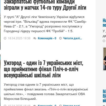
Закарпатські футбольні команди
зіграли у матчах 14-го туру Другої ліги
У групі "А" Другої ліги Чемпіонату України відбулися
Н
чергові ігри. "Вільхівці" вдома перемогли ФК "Самбір-
п
Нива-2" - 2:1, а "Ужгород" розгромно поступився у
Городенці лідеру першості ФК "Пробій" - 1:5.
У
дв
18.04.2025 19:38
Коменарів - 0
Читати далі...
Ужгород - один із 7 українських міст,
що прийматиме фінал Пліч-о-пліч
всеукраїнські шкільні ліги
Ужгород став одним із 7 українських міст, що
прийматиме фінал змагань «Пліч-о-пліч всеукраїнські
М
шкільні ліги», - повідомив голова Закарпатської ОВА
В
Мирослав Білецький.
в
15.04.2025 16:48
Коменарів - 0
Читати далі...