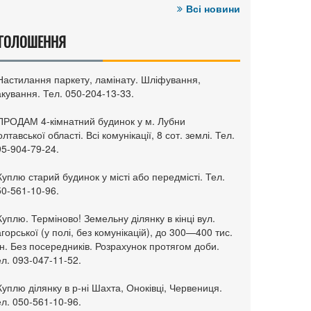
Всі новини
ГОЛОШЕННЯ
 Настилання паркету, ламінату. Шліфування,
кування. Тел. 050-204-13-33.
 ПРОДАМ 4-кімнатний будинок у м. Лубни
лтавської області. Всі комунікації, 8 сот. землі. Тел.
95-904-79-24.
Куплю старий будинок у місті або передмісті. Тел.
50-561-10-96.
Куплю. Терміново! Земельну ділянку в кінці вул.
горської (у полі, без комунікацій), до 300—400 тис.
н. Без посередників. Розрахунок протягом доби.
л. 093-047-11-52.
Куплю ділянку в р-ні Шахта, Оноківці, Червениця.
л. 050-561-10-96.