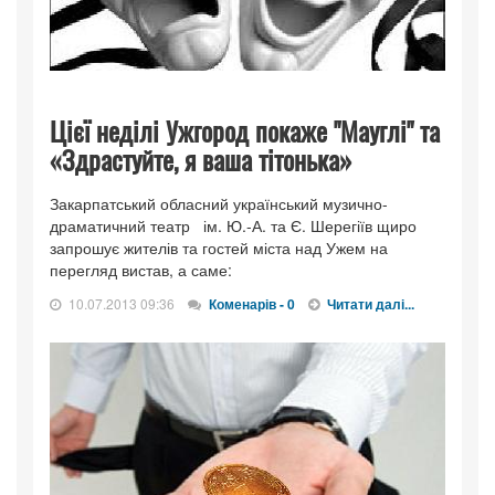
Цієї неділі Ужгород покаже "Мауглі" та
«Здрастуйте, я ваша тітонька»
Закарпатський обласний український музично-
драматичний театр ім. Ю.-А. та Є. Шерегіїв щиро
запрошує жителів та гостей міста над Ужем на
перегляд вистав, а саме:
10.07.2013 09:36
Коменарів - 0
Читати далі...