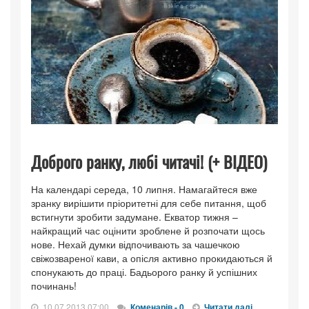
Доброго ранку, любі читачі! (+ ВІДЕО)
На календарі середа, 10 липня. Намагайтеся вже
зранку вирішити пріоритетні для себе питання, щоб
встигнути зробити задумане. Екватор тижня –
найкращий час оцінити зроблене й розпочати щось
нове. Нехай думки відпочивають за чашечкою
свіжозвареної кави, а опісля активно прокидаються й
спонукають до праці. Бадьорого ранку й успішних
починань!
10.07.2013 07:00
Коменарів - 0
Читати далі...