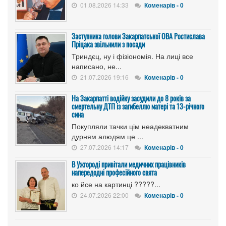
01.08.2026 14:33
Коменарів - 0
Заступника голови Закарпатської ОВА Ростислава
Пріцака звільнили з посади
Триндєц, ну і фізіономія. На лиці все
написано, не...
21.07.2026 19:16
Коменарів - 0
На Закарпатті водійку засудили до 8 років за
смертельну ДТП із загибеллю матері та 13-річного
сина
Покупляли тачки цім неадекватним
дурням алюдям це ...
27.07.2026 14:17
Коменарів - 0
В Ужгороді привітали медичних працівників
напередодні професійного свята
ко йсе на картинці ?????...
24.07.2026 22:00
Коменарів - 0