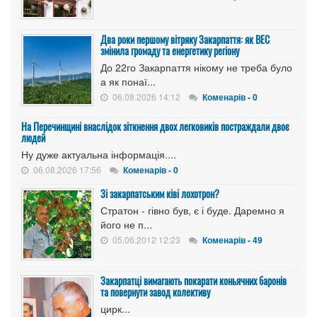
Два роки першому вітряку Закарпаття: як ВЕС
змінила громаду та енергетику регіону
До 22го Закарпаття нікому не треба було
а як понаї...
06.08.2026 14:12
Коменарів - 0
На Перечинщині внаслідок зіткнення двох легковиків постраждали двоє
людей
Ну дуже актуальна інформація....
06.08.2026 17:56
Коменарів - 0
Зі закарпатським ківі лохотрон?
Стратон - гівно був, є і буде. Даремно я
його не п...
05.06.2012 12:23
Коменарів - 49
Закарпатці вимагають покарати коньячних баронів
та повернути завод колективу
цирк...