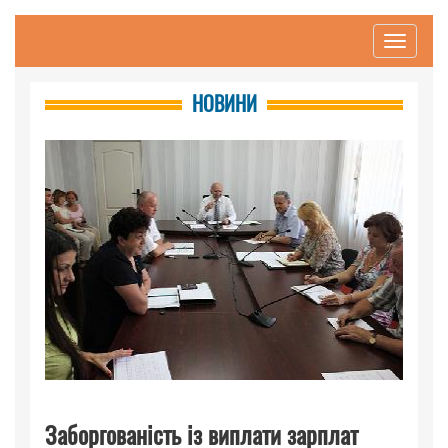
Toggle
navigati
НОВИНИ
Заборгованість із виплати зарплат