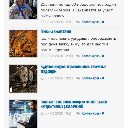
25 липня понад 60 представників родин
полеглих героїв із Закарпаття за участі
військовослу...
08.08.2026 12:01
Коменарів - 0
Війна на виснаження
Коли нас навіть урядовці попереджають
про дуже важку зиму, то для цього є
вагомі підстави....
08.08.2026 12:00
Коменарів - 0
Будущее цифровых развлечений: ключевые
тенденции
07.08.2026 19:26
Коменарів - 0
Главные технологии, которые меняют рынок
интерактивных развлечений
07.08.2026 19:24
Коменарів - 0