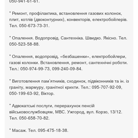
050-941-61-61.
* Ремонт, профілактика, встановлення газових колонок,
плит, котлів (двоконтурних), конвекторів, електробойлерів.
Тел. 050-673-73-31.
* Опалення. Водопровід. Сантехніка. Швидко. Якісно. Тел.
050-523-58-88.
* Опалення, водопровід, «безбашенки», електробойлери,
газові колонки. Встановлення, ремонт, сантехнічні роботи.
Тел.: 050-974-99-73, 099-240-09-84.
* Виготовлення пам’ятників, сходинок, підвіконників та ін. із
граніту, мармуру, гранітної крихти. Тел.: 095-707-92-09,
050-199-63-92, Віктор.
* Адвокатські послуги, перерахунок пенсій
військовослужбовцям, МВС. Ужгород, вул. Корзо, 13/12.
Тел. 050-658-70-82.
* Масаж. Тел. 095-475-18-38.