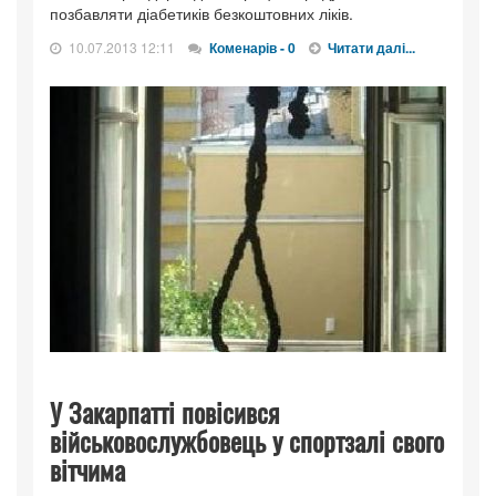
позбавляти діабетиків безкоштовних ліків.
10.07.2013 12:11
Коменарів - 0
Читати далі...
У Закарпатті повісився
військовослужбовець у спортзалі свого
вітчима