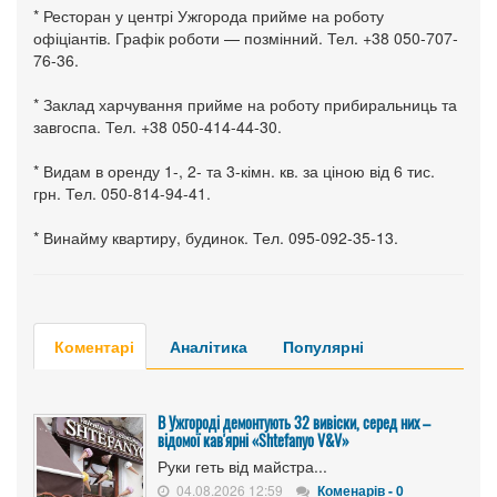
* Ресторан у центрі Ужгорода прийме на роботу
офіціантів. Графік роботи — позмінний. Тел. +38 050-707-
76-36.
* Заклад харчування прийме на роботу прибиральниць та
завгоспа. Тел. +38 050-414-44-30.
* Видам в оренду 1-, 2- та 3-кімн. кв. за ціною від 6 тис.
грн. Тел. 050-814-94-41.
* Винайму квартиру, будинок. Тел. 095-092-35-13.
Коментарі
Аналітика
Популярні
В Ужгороді демонтують 32 вивіски, серед них –
відомої кав'ярні «Shtefanyo V&V»
Руки геть від майстра...
04.08.2026 12:59
Коменарів - 0