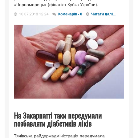
«Чорноморець» (фіналіст Кубка України).
10.07.2013 12:24
Коменарів - 0
Читати далі...
На Закарпатті таки передумали
позбавляти діабетиків ліків
Тячівська райдержадміністрація передумала