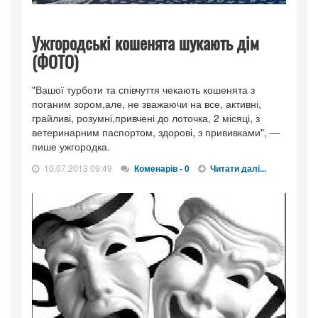
Ужгородські кошенята шукають дім
(ФОТО)
"Вашої турботи та співчуття чекають кошенята з
поганим зором,але, не зважаючи на все, активні,
грайливі, розумні,привчені до лоточка, 2 місяці, з
ветеринарним паспортом, здорові, з прививками", —
пише ужгородка.
10.07.2013 09:49
Коменарів - 0
Читати далі...