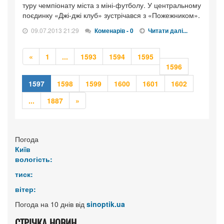
туру чемпіонату міста з міні-футболу. У центральному
поєдинку «Джі-джі клуб» зустрічався з «Пожежником».
09.07.2013 21:29
Коменарів - 0
Читати далі...
Попередня
Попередня
«
1
...
1593
1594
1595
1596
1597
1598
1599
1600
1601
1602
Попередня
Наступна
...
1887
»
Погода
Київ
вологість:
тиск:
вітер:
Погода на 10 днів від
sinoptik.ua
СТРІЧКА НОВИН