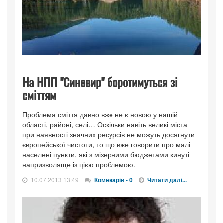
На НПП "Синевир" боротимуться зі
сміттям
Проблема сміття давно вже не є новою у нашій
області, районі, селі… Оскільки навіть великі міста
при наявності значних ресурсів не можуть досягнути
європейської чистоти, то що вже говорити про малі
населені пункти, які з мізерними бюджетами кинуті
напризволяще із цією проблемою.
10.07.2013 13:49
Коменарів - 0
Читати далі...