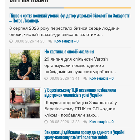
Пішов з життя великий учений, фундатор угорської філології на Закарпатті
– Петро Лизанець
8 серпня 2026 року перестало битися серце людини-
епохи, чиє ім'я назавжди вписане золотими...
08.08.2026 14:23
Коменарів - 0
Не картини, а спосіб мислення
29 липня для спільноти Varosh
організували лекцію одного з
найвідоміших сучасних українськ...
08.08.2026 13:41
Коменарів - 0
У Берегівському ТЦК незаконно позбавляли
відстрочок чоловіків з усієї України
Шокуючі подробиці із Закарпаття: у
Берегівському РТЦК та СП «одним
кліком» позбавляли зако...
08.08.2026 13:23
Коменарів - 0
Закарпатці здійснили прощу до єдиного в Україні
храму-пантеону пам’яті полеглих воїнів