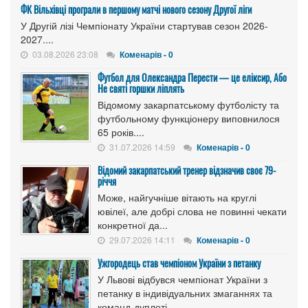
ФК Вільхівці програли в першому матчі нового сезону Другої ліги
У Другій лізі Чемпіонату України стартував сезон 2026-
2027....
03.08.2026 23:08
Коменарів - 0
Футбол для Олександра Перести — це еліксир, Або
Не святі горшки ліплять
Відомому закарпатському футболісту та
футбольному функціонеру виповнилося
65 років....
31.07.2026 14:59
Коменарів - 0
Відомий закарпатський тренер відзначив своє 79-
річчя
Може, найгучніше вітають на круглі
ювілеї, але добрі слова не повинні чекати
конкретної да...
29.07.2026 14:11
Коменарів - 0
Ужгородець став чемпіоном України з петанку
У Львові відбувся чемпіонат України з
петанку в індивідуальних змаганнях та
команд-дуплеті...