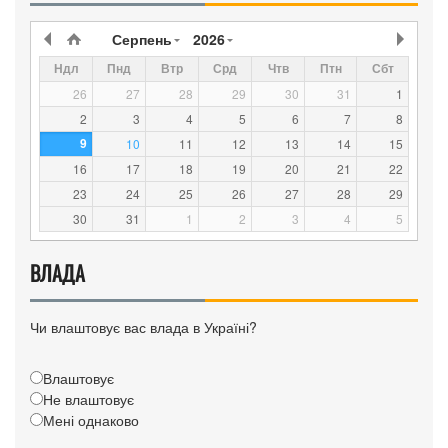
Серпень
2026
Ндл
Пнд
Втр
Срд
Чтв
Птн
Сбт
26
27
28
29
30
31
1
2
3
4
5
6
7
8
9
10
11
12
13
14
15
16
17
18
19
20
21
22
23
24
25
26
27
28
29
30
31
1
2
3
4
5
ВЛАДА
Чи влаштовує вас влада в Україні?
Влаштовує
Не влаштовує
Мені однаково