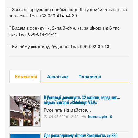
* Заклад харчування прийме на роботу прибиральниць та
завгоспа. Тел. +38 050-414-44-30.
* Видам в оренду 1-, 2- та 3-кімн. кв. за ціною від 6 тис.
грн. Тел. 050-814-94-41.
* Винайму квартиру, будинок. Тел. 095-092-35-13.
Коментарі
Аналітика
Популярні
В Ужгороді демонтують 32 вивіски, серед них –
відомої кав'ярні «Shtefanyo V&V»
Руки геть від майстра...
04.08.2026 12:59
Коменарів - 0
Два роки першому вітряку Закарпаття: як ВЕС