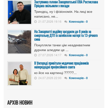
Заступника голови Закарпатської ОВА Ростислава
Пріцака звільнили з посади
Триндєц, ну і фізіономія. На лиці все
написано, не...
21.07.2026 19:16
Коменарів - 0
На Закарпатті водійку засудили до 8 років за
смертельну ДТП із загибеллю матері та 13-річного
сина
Покупляли тачки цім неадекватним
дурням алюдям це ...
27.07.2026 14:17
Коменарів - 0
В Ужгороді привітали медичних працівників
напередодні професійного свята
ко йсе на картинці ?????...
24.07.2026 22:00
Коменарів - 0
АРХІВ НОВИН