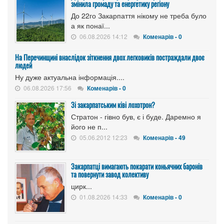
змінила громаду та енергетику регіону
До 22го Закарпаття нікому не треба було
а як понаї...
06.08.2026 14:12
Коменарів - 0
На Перечинщині внаслідок зіткнення двох легковиків постраждали двоє
людей
Ну дуже актуальна інформація....
06.08.2026 17:56
Коменарів - 0
Зі закарпатським ківі лохотрон?
Стратон - гівно був, є і буде. Даремно я
його не п...
05.06.2012 12:23
Коменарів - 49
Закарпатці вимагають покарати коньячних баронів
та повернути завод колективу
цирк...
01.08.2026 14:33
Коменарів - 0