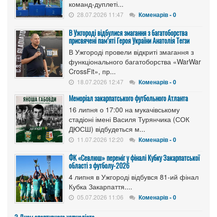
команд-дуплеті...
28.07.2026 11:47
Коменарів - 0
В Ужгороді відбулися змагання з багатоборства
присвячені пам’яті Героя України Анатолія Тегзи
В Ужгороді провели відкриті змагання з
функціонального багатоборства «WarWar
CrossFit», пр...
18.07.2026 12:47
Коменарів - 0
Меморіал закарпатського футбольного Атланта
16 липня о 17:00 на мукачівському
стадіоні імені Василя Турянчика (СОК
ДЮСШ) відбудеться м...
11.07.2026 12:20
Коменарів - 0
ФК «Севлюш» переміг у фіналі Кубку Закарпатської
області з футболу-2026
4 липня в Ужгороді відбувся 81-ий фінал
Кубка Закарпаття....
05.07.2026 11:06
Коменарів - 0