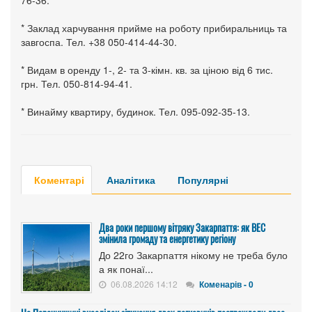
76-36.
* Заклад харчування прийме на роботу прибиральниць та
завгоспа. Тел. +38 050-414-44-30.
* Видам в оренду 1-, 2- та 3-кімн. кв. за ціною від 6 тис.
грн. Тел. 050-814-94-41.
* Винайму квартиру, будинок. Тел. 095-092-35-13.
Коментарі
Аналітика
Популярні
Два роки першому вітряку Закарпаття: як ВЕС
змінила громаду та енергетику регіону
До 22го Закарпаття нікому не треба було
а як понаї...
06.08.2026 14:12
Коменарів - 0