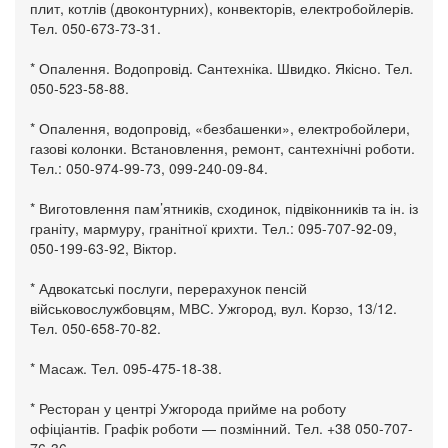
плит, котлів (двоконтурних), конвекторів, електробойлерів.
Тел. 050-673-73-31.
* Опалення. Водопровід. Сантехніка. Швидко. Якісно. Тел.
050-523-58-88.
* Опалення, водопровід, «безбашенки», електробойлери,
газові колонки. Встановлення, ремонт, сантехнічні роботи.
Тел.: 050-974-99-73, 099-240-09-84.
* Виготовлення пам’ятників, сходинок, підвіконників та ін. із
граніту, мармуру, гранітної крихти. Тел.: 095-707-92-09,
050-199-63-92, Віктор.
* Адвокатські послуги, перерахунок пенсій
військовослужбовцям, МВС. Ужгород, вул. Корзо, 13/12.
Тел. 050-658-70-82.
* Масаж. Тел. 095-475-18-38.
* Ресторан у центрі Ужгорода прийме на роботу
офіціантів. Графік роботи — позмінний. Тел. +38 050-707-