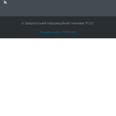
© Закарпатський інформаційний тижневик "Р.І.О."
Розробка сайту - Craf
IT
.com