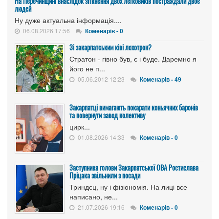
На Перечинщині внаслідок зіткнення двох легковиків постраждали двоє
людей
Ну дуже актуальна інформація....
06.08.2026 17:56
Коменарів - 0
Зі закарпатським ківі лохотрон?
Стратон - гівно був, є і буде. Даремно я
його не п...
05.06.2012 12:23
Коменарів - 49
Закарпатці вимагають покарати коньячних баронів
та повернути завод колективу
цирк...
01.08.2026 14:33
Коменарів - 0
Заступника голови Закарпатської ОВА Ростислава
Пріцака звільнили з посади
Триндєц, ну і фізіономія. На лиці все
написано, не...
21.07.2026 19:16
Коменарів - 0