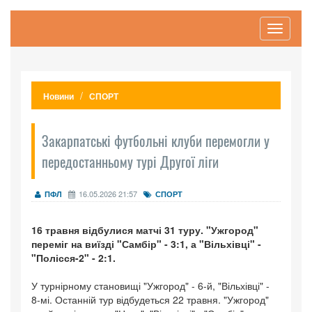
Toggle
navigati
Новини
СПОРТ
Закарпатські футбольні клуби перемогли у
передостанньому турі Другої ліги
16.05.2026 21:57
ПФЛ
СПОРТ
16 травня відбулися матчі 31 туру. "Ужгород"
переміг на виїзді "Самбір" - 3:1, а "Вільхівці" -
"Полісся-2" - 2:1.
У турнірному становищі "Ужгород" - 6-й, "Вільхівці" -
8-мі. Останній тур відбудеться 22 травня. "Ужгород"