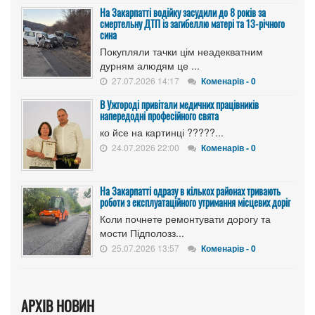
На Закарпатті водійку засудили до 8 років за
смертельну ДТП із загибеллю матері та 13-річного
сина
Покупляли тачки цім неадекватним
дурням алюдям це ...
27.07.2026 14:17
Коменарів - 0
В Ужгороді привітали медичних працівників
напередодні професійного свята
ко йсе на картинці ?????...
24.07.2026 22:00
Коменарів - 0
На Закарпатті одразу в кількох районах тривають
роботи з експлуатаційного утримання місцевих доріг
Коли почнете ремонтувати дорогу та
мости Підполозз...
25.07.2026 13:57
Коменарів - 0
АРХІВ НОВИН