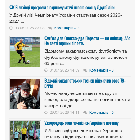
ФК Вільхівці програли в першому матчі нового сезону Другої ліги
У Другій лізі Чемпіонату України стартував сезон 2026-
2027....
03.08.2026 23:08
Коменарів - 0
Футбол для Олександра Перести — це еліксир, Або
Не святі горшки ліплять
Відомому закарпатському футболісту та
футбольному функціонеру виповнилося
65 років....
31.07.2026 14:59
Коменарів - 0
Відомий закарпатський тренер відзначив своє 79-
річчя
Може, найгучніше вітають на круглі
ювілеї, але добрі слова не повинні чекати
конкретної да...
29.07.2026 14:11
Коменарів - 0
Ужгородець став чемпіоном України з петанку
У Львові відбувся чемпіонат України з
петанку в індивідуальних змаганнях та