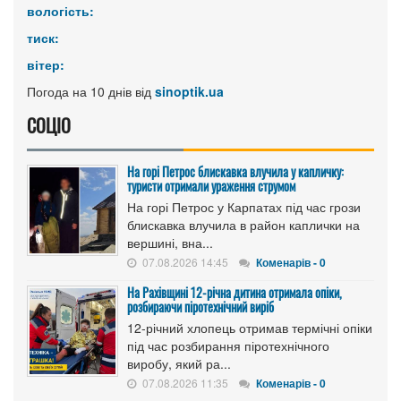
вологість:
тиск:
вітер:
Погода на 10 днів від
sinoptik.ua
СОЦІО
На горі Петрос блискавка влучила у капличку:
туристи отримали ураження струмом
На горі Петрос у Карпатах під час грози
блискавка влучила в район каплички на
вершині, вна...
07.08.2026 14:45
Коменарів - 0
На Рахівщині 12-річна дитина отримала опіки,
розбираючи піротехнічний виріб
12-річний хлопець отримав термічні опіки
під час розбирання піротехнічного
виробу, який ра...
07.08.2026 11:35
Коменарів - 0