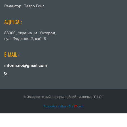
Редактор: Петро Гойс
АДРЕСА :
88000, УкраЇна, м. Ужгород,
вул. Фединця 2, каб. 6
E-MAIL :
inform.rio@gmail.com
© Закарпатський інформаційний тижневик "Р.І.О."
Розробка сайту - Craf
IT
.com