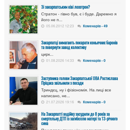
Зі закарпатським ківі лохотрон?
Стратон - гівно був, є і буде. Даремно я
його не п...
05.06.2012 12:23
Коменарів - 49
Закарпатці вимагають покарати коньячних баронів
та повернути завод колективу
цирк...
01.08.2026 14:33
Коменарів - 0
Заступника голови Закарпатської ОВА Ростислава
Пріцака звільнили з посади
Триндєц, ну і фізіономія. На лиці все
написано, не...
21.07.2026 19:16
Коменарів - 0
На Закарпатті водійку засудили до 8 років за
смертельну ДТП із загибеллю матері та 13-річного
сина
Покупляли тачки цім неадекватним