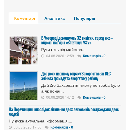
Коментарі
Аналітика
Популярні
В Ужгороді демонтують 32 вивіски, серед них –
відомої кав'ярні «Shtefanyo V&V»
Руки геть від майстра...
04.08.2026 12:59
Коменарів - 0
Два роки першому вітряку Закарпаття: як ВЕС
змінила громаду та енергетику регіону
До 22го Закарпаття нікому не треба було
а як понаї...
06.08.2026 14:12
Коменарів - 0
На Перечинщині внаслідок зіткнення двох легковиків постраждали двоє
людей
Ну дуже актуальна інформація....
06.08.2026 17:56
Коменарів - 0