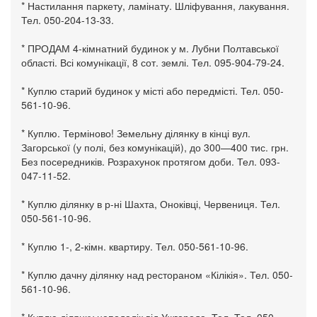
* Настилання паркету, ламінату. Шліфування, лакування.
Тел. 050-204-13-33.
* ПРОДАМ 4-кімнатний будинок у м. Лубни Полтавської
області. Всі комунікації, 8 сот. землі. Тел. 095-904-79-24.
* Куплю старий будинок у місті або передмісті. Тел. 050-
561-10-96.
* Куплю. Терміново! Земельну ділянку в кінці вул.
Загорської (у полі, без комунікацій), до 300—400 тис. грн.
Без посередників. Розрахунок протягом доби. Тел. 093-
047-11-52.
* Куплю ділянку в р-ні Шахта, Оноківці, Червениця. Тел.
050-561-10-96.
* Куплю 1-, 2-кімн. квартиру. Тел. 050-561-10-96.
* Куплю дачну ділянку над рестораном «Кілікія». Тел. 050-
561-10-96.
* Куплю ділянку неподалік від Ужгорода. Тел. Тел. 050-