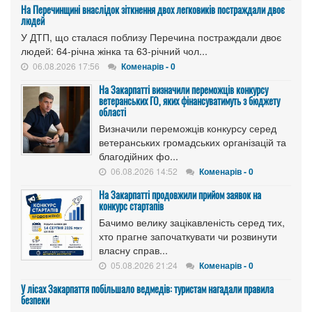
На Перечинщині внаслідок зіткнення двох легковиків постраждали двоє
людей
У ДТП, що сталася поблизу Перечина постраждали двоє
людей: 64-річна жінка та 63-річний чол...
06.08.2026 17:56
Коменарів - 0
На Закарпатті визначили переможців конкурсу
ветеранських ГО, яких фінансуватимуть з бюджету
області
Визначили переможців конкурсу серед
ветеранських громадських організацій та
благодійних фо...
06.08.2026 14:52
Коменарів - 0
На Закарпатті продовжили прийом заявок на
конкурс стартапів
Бачимо велику зацікавленість серед тих,
хто прагне започаткувати чи розвинути
власну справ...
05.08.2026 21:24
Коменарів - 0
У лісах Закарпаття побільшало ведмедів: туристам нагадали правила
безпеки