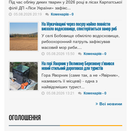
Під час обліку диких тварин у 2026 році в лісах Карпатської
філії ДП «Ліси України» зафікс...
05.08.2026 20:19
Коменарів - 0
На Мукачівщині через посуху майже повністю
висохло водосховище, спостерігається замор риб
У селі Бобовище обміліло водосховище,
рибоохоронний патруль зафіксував
масовий мор риби....
05.08.2026 15:50
Коменарів - 0
На горі Яворник у Великому Березному з’явився
новий стильний дороговказ для туристів
Гора Яворник (саме так, а не «Явірник»,
називають її місцеві) - одна з
найвідоміших турист...
05.08.2026 13:21
Коменарів - 0
Всі новини
ОГОЛОШЕННЯ