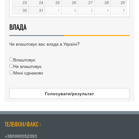
23
24
25
26
27
28
29
30
31
1
2
3
4
5
ВЛАДА
Чи влаштовує вас влада в Україні?
Влаштовує
Не влаштовує
Мені однаково
Голосувати/результат
ТЕЛЕФОН/ФАКС :
+380990052393