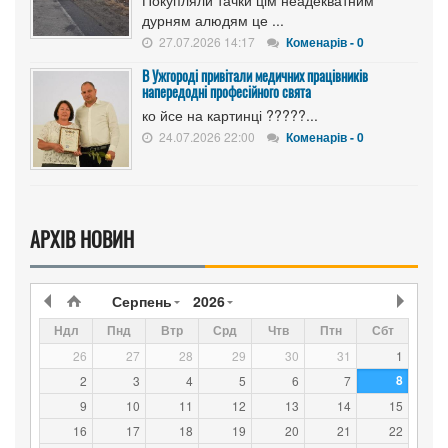
дурням алюдям це ...
27.07.2026 14:17
Коменарів - 0
В Ужгороді привітали медичних працівників
напередодні професійного свята
ко йсе на картинці ?????...
24.07.2026 22:00
Коменарів - 0
АРХІВ НОВИН
Серпень
2026
Ндл
Пнд
Втр
Срд
Чтв
Птн
Сбт
26
27
28
29
30
31
1
8
2
3
4
5
6
7
9
10
11
12
13
14
15
16
17
18
19
20
21
22