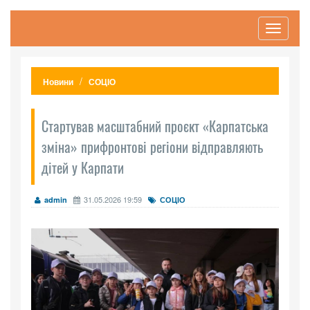
Toggle
navigati
Новини
СОЦІО
Стартував масштабний проєкт «Карпатська
зміна» прифронтові регіони відправляють
дітей у Карпати
31.05.2026 19:59
admin
СОЦІО