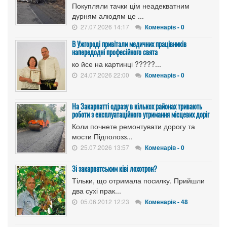
Покупляли тачки цім неадекватним
дурням алюдям це ...
27.07.2026 14:17
Коменарів - 0
В Ужгороді привітали медичних працівників
напередодні професійного свята
ко йсе на картинці ?????...
24.07.2026 22:00
Коменарів - 0
На Закарпатті одразу в кількох районах тривають
роботи з експлуатаційного утримання місцевих доріг
Коли почнете ремонтувати дорогу та
мости Підполозз...
25.07.2026 13:57
Коменарів - 0
Зі закарпатським ківі лохотрон?
Тільки, що отримала посилку. Прийшли
два сухі прак...
05.06.2012 12:23
Коменарів - 48