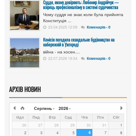
Суддя, якому довіряють: Любомир Андрійчук —
взірець професіоналізму в системі судочинства
Чому суддя не знає коли була прийнята
Конституція ...
23.04.2025 12:09
Коменарів - 0
Комісія погодила скандальне будівництво на
набережній в Ужгороді
війна - на хосен....
22.07.2026 19:34
Коменарів - 0
АРХІВ НОВИН
Серпень
2026
Ндл
Пнд
Втр
Срд
Чтв
Птн
Сбт
26
27
28
29
30
31
1
6
2
3
4
5
7
8