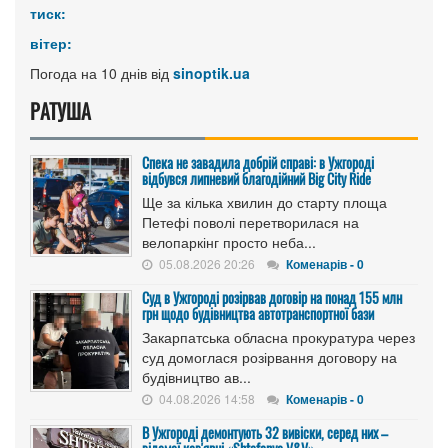
тиск:
вітер:
Погода на 10 днів від
sinoptik.ua
РАТУША
Спека не завадила добрій справі: в Ужгороді
відбувся липневий благодійний Big City Ride
Ще за кілька хвилин до старту площа
Петефі поволі перетворилася на
велопаркінг просто неба...
05.08.2026 20:26
Коменарів - 0
Cуд в Ужгороді розірвав договір на понад 155 млн
грн щодо будівництва автотранспортної бази
Закарпатська обласна прокуратура через
суд домоглася розірвання договору на
будівництво ав...
04.08.2026 14:58
Коменарів - 0
В Ужгороді демонтують 32 вивіски, серед них –