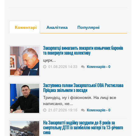
Коментарі
Аналітика
Популярні
Закарпатці вимагають покарати коньячних баронів
та повернути завод колективу
цирк...
01.08.2026 14:33
Коменарів - 0
Заступника голови Закарпатської ОВА Ростислава
Пріцака звільнили з посади
Триндєц, ну і фізіономія. На лиці все
написано, не...
21.07.2026 19:16
Коменарів - 0
На Закарпатті водійку засудили до 8 років за
смертельну ДТП із загибеллю матері та 13-річного
сина