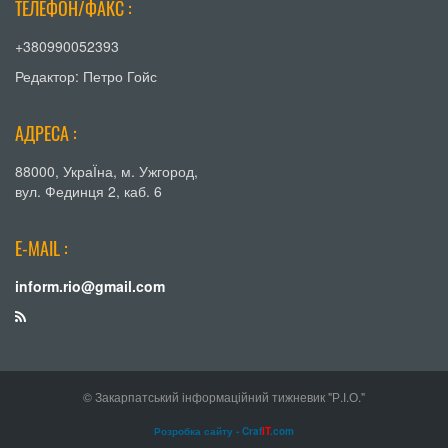
ТЕЛЕФОН/ФАКС :
+380990052393
Редактор: Петро Гойс
АДРЕСА :
88000, УкраЇна, м. Ужгород,
вул. Фединця 2, каб. 6
E-MAIL :
inform.rio@gmail.com
© Закарпатський інформаційний тижневик "Р.І.О."
Розробка сайту - Craf
IT
.com