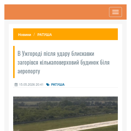
Toggle
navigati
Новини
РАТУША
В Ужгороді після удару блискавки
загорівся кількаповерховий будинок біля
аеропорту
15.05.2026 20:41
РАТУША