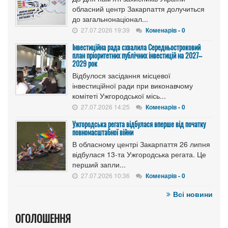
обласний центр Закарпаття долучиться
до загальнонаціонал...
27.07.2026 19:39
Коменарів - 0
Інвестиційна рада схвалила Середньостроковий
план пріоритетних публічних інвестицій на 2027–
2029 рок
Відбулося засідання місцевої
інвестиційної ради при виконавчому
комітеті Ужгородської місь...
27.07.2026 14:25
Коменарів - 0
Ужгородська регата відбулася вперше від початку
повномасштабної війни
В обласному центрі Закарпаття 26 липня
відбулася 13-та Ужгородська регата. Це
перший запли...
27.07.2026 10:36
Коменарів - 0
Всі новини
ОГОЛОШЕННЯ