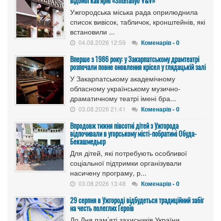
відомої кав'ярні «Shtefanyo V&V»
Ужгородська міська рада оприлюднила
список вивісок, табличок, кронштейнів, які
встановили ...
04.08.2026 12:59
Коменарів - 0
Вперше з 1986 року: у Закарпатському драмтеатрі
розпочали повне оновлення крісел у глядацькій залі
У Закарпатському академічному
обласному українському музично-
драматичному театрі імені бра...
03.08.2026 21:41
Коменарів - 0
Впродовж тижня півсотні дітей з Ужгорода
відпочивали в угорському місті-побратимі Обуда-
Бекашмедьєр
Для дітей, які потребують особливої
соціальної підтримки організували
насичену програму, р...
03.08.2026 13:48
Коменарів - 0
29 серпня в Ужгороді відбудеться традиційний забіг
на честь полеглих Героїв
До Дня пам’яті захисників України