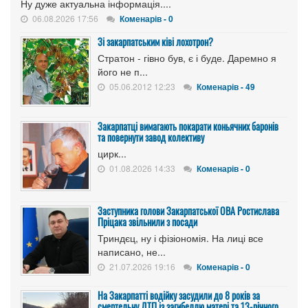
Ну дуже актуальна інформація....
06.08.2026 17:56
Коменарів - 0
Зі закарпатським ківі лохотрон?
Стратон - гівно був, є і буде. Даремно я
його не п...
05.06.2012 12:23
Коменарів - 49
Закарпатці вимагають покарати коньячних баронів
та повернути завод колективу
цирк...
01.08.2026 14:33
Коменарів - 0
Заступника голови Закарпатської ОВА Ростислава
Пріцака звільнили з посади
Триндєц, ну і фізіономія. На лиці все
написано, не...
21.07.2026 19:16
Коменарів - 0
На Закарпатті водійку засудили до 8 років за
смертельну ДТП із загибеллю матері та 13-річного