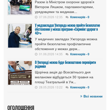
Разом із Міністром охорони здоров’я
Віктором Ляшком, парламентарями,
урядовцями та медикам...
07.06.2026 12:35
Коменарів - 0
У медзакладах Ужгорода можна пройти безоплатне
обстеження у межах програми «Скринінг здоровʼя
40+»
У медичних закладах Ужгорода можна
пройти безоплатне профілактичне
обстеження у межах держ...
01.06.2026 14:35
Коменарів - 0
В Ужгороді можна буде безкоштовно перевірити
родимки
Щорічна акція до Всесвітнього дня
меланоми відбудеться 30 травня на
площі Театральній в Уж...
28.05.2026 13:22
Коменарів - 0
Всі новини
ОГОЛОШЕННЯ