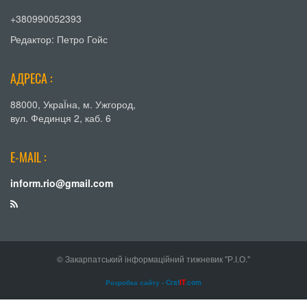
+380990052393
Редактор: Петро Гойс
АДРЕСА :
88000, УкраЇна, м. Ужгород,
вул. Фединця 2, каб. 6
E-MAIL :
inform.rio@gmail.com
© Закарпатський інформаційний тижневик "Р.І.О."
Розробка сайту - Craf
IT
.com