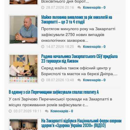
Всесвітнього дня борот...
28.07.2026 20:16
Коменарів - 0
Майже половина виявлених за рік онкологій на
Закарпатті – це 3 та 4 стадії
Протягом минулого року на Закарпатті
зафіксували 2750 нових випадків
онкологічних захворюв...
14.07.2026 18:25
Коменарів - 0
Родина начальника Закарпатського СБУ придбала
23 таунхауси під Києвом
Серед майна також офісний центр у
Борисполі та маєток на березі Дніпра....
08.07.2026 13:48
Коменарів - 0
В одному з сіл Перечинщини зафіксували спалах гепатиту А
У селі Зарічово Перечинської громади на Закарпатті в
місцях проживання ромів зафіксували с...
03.07.2026 19:11
Коменарів - 0
На Закарпатті відбувся Національний форум охорони
здоров’я «Здорова Україна 2030» (ВІДЕО)