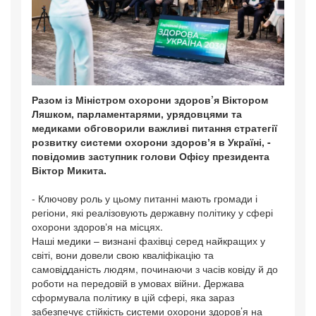
Разом із Міністром охорони здоров’я Віктором
Ляшком, парламентарями, урядовцями та
медиками обговорили важливі питання стратегії
розвитку системи охорони здоровʼя в Україні, -
повідомив заступник голови Офісу президента
Віктор Микита.
- Ключову роль у цьому питанні мають громади і
регіони, які реалізовують державну політику у сфері
охорони здоровʼя на місцях.
Наші медики – визнані фахівці серед найкращих у
світі, вони довели свою кваліфікацію та
самовідданість людям, починаючи з часів ковіду й до
роботи на передовій в умовах війни. Держава
сформувала політику в цій сфері, яка зараз
забезпечує стійкість системи охорони здоров’я на