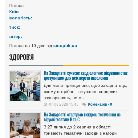
Погода
Київ
вологість:
тиск:
вітер:
Погода на 10 днів від
sinoptik.ua
ЗДОРОВ'Я
На Закарпатті сучасне кардіологічне лікування стає
доступнішим для всіх верств населення
Для мене принципово, щоб закарпатець,
якому потрібне лікування серцевих
захворювань, не м...
07.08.2026 15:45
Коменарів - 0
На Закарпатті стартував тиждень тестування на
вірусні гепатити B та C
З 27 липня до 2 серпня в області
тривають тематичні заходи з нагоди