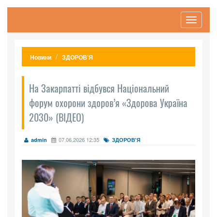
Toggle
navigati
Новини
ЗДОРОВ'Я
На Закарпатті відбувся Національний
форум охорони здоров’я «Здорова Україна
2030» (ВІДЕО)
07.06.2026 12:35
admin
ЗДОРОВ'Я