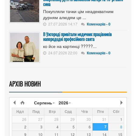
сина
Покупляли тачки цім неадекватним
дурням алюдям це ...
27.07.2026 14:17
Коменарів - 0
В Ужгороді привітали медичних працівників
напередодні професійного свята
ко йсе на картинці ?????...
24.07.2026 22:00
Коменарів - 0
АРХІВ НОВИН
Серпень
2026
Ндл
Пнд
Втр
Срд
Чтв
Птн
Сбт
26
27
28
29
30
31
1
7
2
3
4
5
6
8
9
10
11
12
13
14
15