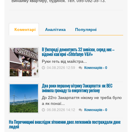
* Винайму квартиру, будинок. Тел. 095-092-35-13.
Коментарі
Аналітика
Популярні
В Ужгороді демонтують 32 вивіски, серед них –
відомої кав'ярні «Shtefanyo V&V»
Руки геть від майстра...
04.08.2026 12:59
Коменарів - 0
Два роки першому вітряку Закарпаття: як ВЕС
змінила громаду та енергетику регіону
До 22го Закарпаття нікому не треба було
а як понаї...
06.08.2026 14:12
Коменарів - 0
На Перечинщині внаслідок зіткнення двох легковиків постраждали двоє
людей