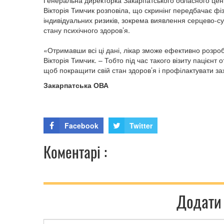
Генеральна директорка Закарпатського обласного цен
Вікторія Тимчик розповіла, що скринінг передбачає фі
індивідуальних ризиків, зокрема виявлення серцево-су
стану психічного здоров’я.
«Отримавши всі ці дані, лікар зможе ефективно розро
Вікторія Тимчик. – Тобто під час такого візиту паціє
щоб покращити свій стан здоров’я і профілактувати з
Закарпатська ОВА
Facebook
Twitter
Коментарі :
Додати