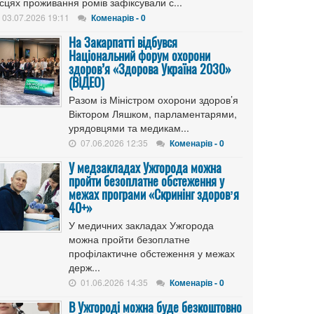
сцях проживання ромів зафіксували с...
03.07.2026 19:11
Коменарів - 0
На Закарпатті відбувся
Національний форум охорони
здоров’я «Здорова Україна 2030»
(ВІДЕО)
Разом із Міністром охорони здоров’я
Віктором Ляшком, парламентарями,
урядовцями та медикам...
07.06.2026 12:35
Коменарів - 0
У медзакладах Ужгорода можна
пройти безоплатне обстеження у
межах програми «Скринінг здоровʼя
40+»
У медичних закладах Ужгорода
можна пройти безоплатне
профілактичне обстеження у межах
держ...
01.06.2026 14:35
Коменарів - 0
В Ужгороді можна буде безкоштовно