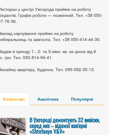
 Ресторан у центрі Ужгорода прийме на роботу
іціантів. Графік роботи — позмінний. Тел. +38 050-
7-76-36.
 Заклад харчування прийме на роботу
ибиральниць та завгоспа. Тел. +38 050-414-44-30.
Видам в оренду 1-, 2- та 3-кімн. кв. за ціною від 6
с. грн. Тел. 050-814-94-41.
Винайму квартиру, будинок. Тел. 095-092-35-13.
Коментарі
Аналітика
Популярні
В Ужгороді демонтують 32 вивіски,
серед них – відомої кав'ярні
«Shtefanyo V&V»