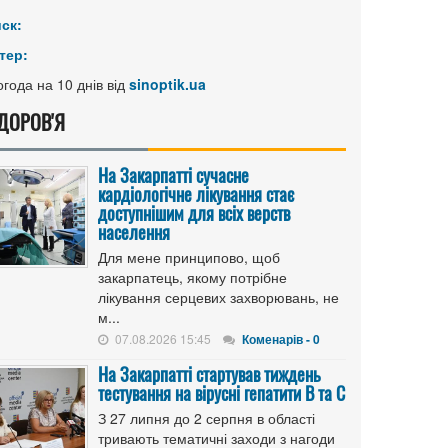
иск:
тер:
года на 10 днів від
sinoptik.ua
ДОРОВ'Я
На Закарпатті сучасне
кардіологічне лікування стає
доступнішим для всіх верств
населення
Для мене принципово, щоб
закарпатець, якому потрібне
лікування серцевих захворювань, не
м...
07.08.2026 15:45
Коменарів - 0
На Закарпатті стартував тиждень
тестування на вірусні гепатити B та C
З 27 липня до 2 серпня в області
тривають тематичні заходи з нагоди