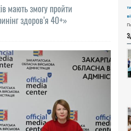
ів мають змогу пройти
т
ві
инінг здоров’я 40+»
По
З