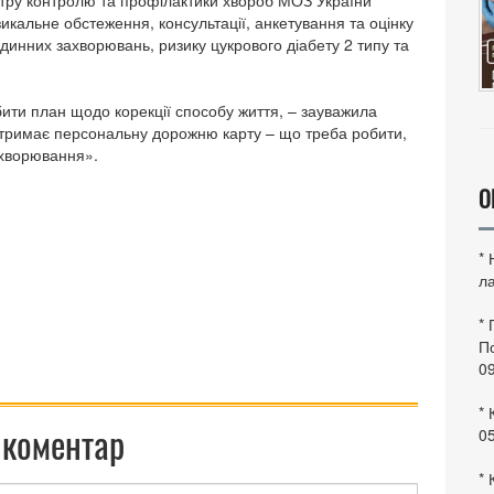
тру контролю та профілактики хвороб МОЗ України
зикальне обстеження, консультації, анкетування та оцінку
динних захворювань, ризику цукрового діабету 2 типу та
бити план щодо корекції способу життя, – зауважила
нт отримає персональну дорожню карту – що треба робити,
ахворювання».
О
*
ла
*
По
0
* 
 коментар
0
* 