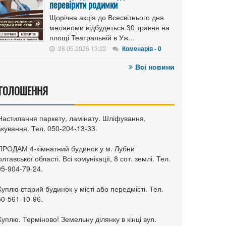
перевірити родимки
Щорічна акція до Всесвітнього дня
меланоми відбудеться 30 травня на
площі Театральній в Уж...
28.05.2026 13:22
Коменарів - 0
Всі новини
ГОЛОШЕННЯ
 Настилання паркету, ламінату. Шліфування,
кування. Тел. 050-204-13-33.
 ПРОДАМ 4-кімнатний будинок у м. Лубни
лтавської області. Всі комунікації, 8 сот. землі. Тел.
95-904-79-24.
Куплю старий будинок у місті або передмісті. Тел.
50-561-10-96.
Куплю. Терміново! Земельну ділянку в кінці вул.