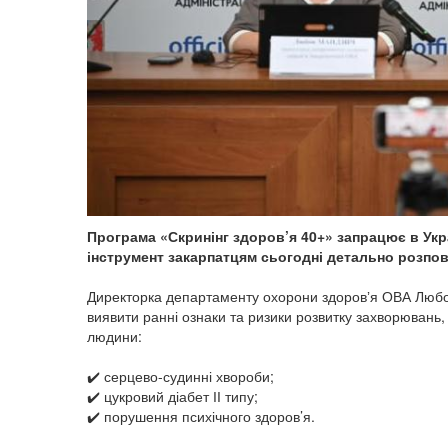
Програма «Скринінг здоров’я 40+» запрацює в Укра
інструмент закарпатцям сьогодні детально розпов
Директорка департаменту охорони здоровʼя ОВА Любов
виявити ранні ознаки та ризики розвитку захворювань, я
людини:
✔️ серцево-судинні хвороби;
✔️ цукровий діабет ІІ типу;
✔️ порушення психічного здоров’я.