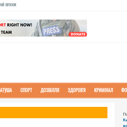
НІЙ ЗВ'ЯЗОК
РАТУША
СПОРТ
ДОЗВІЛЛЯ
ЗДОРОВ'Я
КРИМІНАЛ
ФО
П
К
в