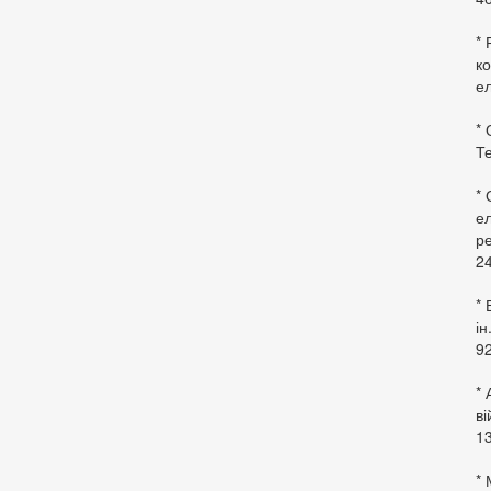
* 
ко
ел
* 
Те
*
ел
ре
24
* 
ін
92
* 
в
13
* 