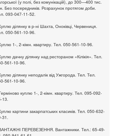
горської (у полі, без комунікацій), до 300—400 тис.
н. Без посередників. Розрахунок протягом доби.
л. 093-047-11-52.
Куплю ділянку в р-ні Шахта, Оноківці, Червениця.
л. 050-561-10-96.
Куплю 1-, 2-кімн. квартиру. Тел. 050-561-10-96.
Куплю дачну ділянку над рестораном «Кілікія». Тел.
50-561-10-96.
Куплю ділянку неподалік від Ужгорода. Тел. Тел.
50-561-10-96.
Терміново куплю 1-, 2-кімн. квартиру. Тел. 095-092-
-13.
Куплю картини закарпатських класиків. Тел. 050-632-
-31.
 ВАНТАЖНІ ПЕРЕВЕЗЕННЯ. Вантажники. Тел.: 65-49-
, 050-941-61-61.