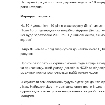
На перший рік дії програми держава виділила 10 млрд г
років і старше.
Маршрут пацієнта
На 30-й день після 40-річчя в застосунку Дія з’явить
Після його підтвердження потрібно відкрити Дія.Картк
неї буде зараховано 2000 грн. Це цільові кошти, які 
здоров’я.
Якщо Дії немає – слід звернутися до найближчого ЦНА
рахунок.
Пройти безоплатний скринінг можна буде в будь-яком
чи приватному, який укладе договір із НСЗУ за відпов
медичних послуг розпочнеться найближчим часом.
«Результати всіх обстежень будуть підтягнуті до Елек
лікар. Найважливіше – у разі виявлення тих чи інших п
одразу видати електронне направлення на дообстеже
Мандзич.