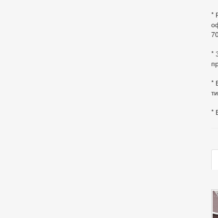
*
оф
70
*
пр
* 
ти
* 