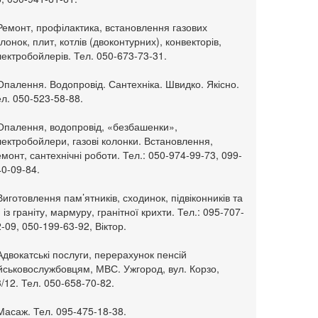
Ремонт, профілактика, встановлення газових
лонок, плит, котлів (двоконтурних), конвекторів,
ектробойлерів. Тел. 050-673-73-31.
Опалення. Водопровід. Сантехніка. Швидко. Якісно.
л. 050-523-58-88.
 Опалення, водопровід, «безбашенки»,
ектробойлери, газові колонки. Встановлення,
монт, сантехнічні роботи. Тел.: 050-974-99-73, 099-
0-09-84.
Виготовлення пам’ятників, сходинок, підвіконників та
. із граніту, мармуру, гранітної крихти. Тел.: 095-707-
-09, 050-199-63-92, Віктор.
Адвокатські послуги, перерахунок пенсій
ійськовослужбовцям, МВС. Ужгород, вул. Корзо,
/12. Тел. 050-658-70-82.
Масаж. Тел. 095-475-18-38.