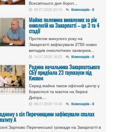
Всесвітнього дня борот...
28.07.2026 20:16
Коменарів - 0
Майже половина виявлених за рік
онкологій на Закарпатті – це 3 та 4
стадії
Протягом минулого року на
Закарпатті зафіксували 2750 нових
випадків онкологічних захворюв...
14.07.2026 18:25
Коменарів - 0
Родина начальника Закарпатського
СБУ придбала 23 таунхауси під
Києвом
Серед майна також офісний центр у
Борисполі та маєток на березі
Дніпра....
08.07.2026 13:48
Коменарів - 0
 одному з сіл Перечинщини зафіксували спалах
патиту А
селі Зарічово Перечинської громади на Закарпатті в