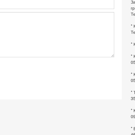
За
гр
Те
* 
Те
* 
* 
0
* 
0
* 
35
* 
09
*
46