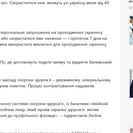
мі
рн. Скористатися нею зможуть усі українці віком від 40
ся персональне запрошення на проходження скринінгу.
у або скористатися вже наявною — і протягом 7 днів на
можна використати виключно для проходження скринінгу
Пу, де допоможуть подати заявку та відкрити банківський
у закладі охорони здоров’я – державному, комунальному
ідним пакетом. Процес контрактування надавачів
тронної системи охорони здоров’я, їх бачитиме сімейний
роблем лікар, який провів скринінг здоров’я, зможе
ння до профільного фахівця», – підкреслила Любов