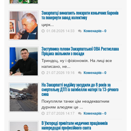
Закарпатці вимагають покарати коньячних баронів
та повернути завод колективу
цирк...
01.08.2026 14:33
Коменарів - 0
Заступника голови Закарпатської ОВА Ростислава
Пріцака звільнили з посади
Триндєц, ну і фізіономія. На лиці все
написано, не...
21.07.2026 19:16
Коменарів - 0
На Закарпатті водійку засудили до 8 років за
смертельну ДТП із загибеллю матері та 13-річного
сина
Покупляли тачки цім неадекватним
дурням алюдям це ...
27.07.2026 14:17
Коменарів - 0
В Ужгороді привітали медичних працівників
напередодні професійного свята