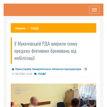
Toggle
navigati
Новини
ПОДІЇ
У Мукачівській РДА викрили схему
продажу фіктивних бронювань від
мобілізації
Пресслужба Закарпатської обласної прокуратури
01.06.2026 14:42
ПОДІЇ