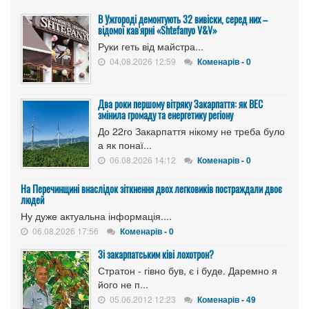
В Ужгороді демонтують 32 вивіски, серед них –
відомої кав'ярні «Shtefanyo V&V»
Руки геть від майстра...
04.08.2026 12:59
Коменарів - 0
Два роки першому вітряку Закарпаття: як ВЕС
змінила громаду та енергетику регіону
До 22го Закарпаття нікому не треба було
а як понаї...
06.08.2026 14:12
Коменарів - 0
На Перечинщині внаслідок зіткнення двох легковиків постраждали двоє
людей
Ну дуже актуальна інформація....
06.08.2026 17:56
Коменарів - 0
Зі закарпатським ківі лохотрон?
Стратон - гівно був, є і буде. Даремно я
його не п...
05.06.2012 12:23
Коменарів - 49