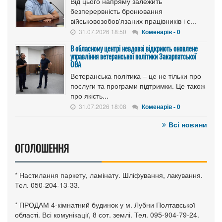
Від цього напряму залежить
безперервність бронювання
військовозобов'язаних працівників і с...
31.07.2026 18:50
Коменарів - 0
В обласному центрі невдовзі відкриють оновлене
управління ветеранської політики Закарпатської
ОВА
Ветеранська політика – це не тільки про
послуги та програми підтримки. Це також
про якість...
31.07.2026 18:08
Коменарів - 0
Всі новини
ОГОЛОШЕННЯ
* Настилання паркету, ламінату. Шліфування, лакування.
Тел. 050-204-13-33.
* ПРОДАМ 4-кімнатний будинок у м. Лубни Полтавської
області. Всі комунікації, 8 сот. землі. Тел. 095-904-79-24.