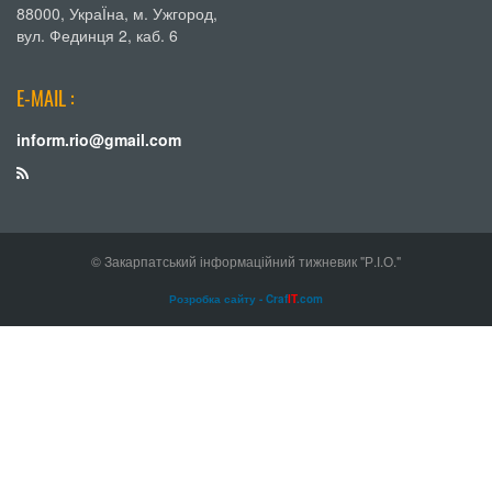
88000, УкраЇна, м. Ужгород,
вул. Фединця 2, каб. 6
E-MAIL :
inform.rio@gmail.com
© Закарпатський інформаційний тижневик "Р.І.О."
Розробка сайту - Craf
IT
.com