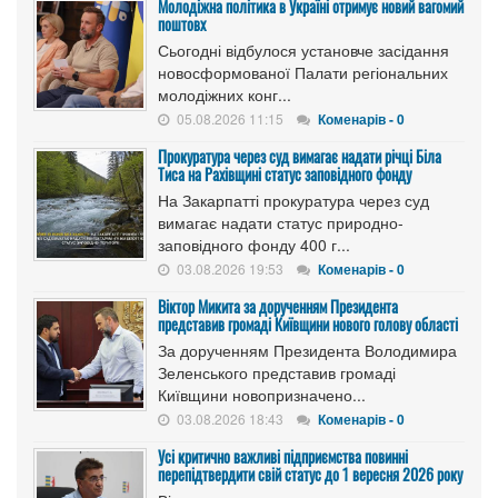
Молодіжна політика в Україні отримує новий вагомий
поштовх
Сьогодні відбулося установче засідання
новосформованої Палати регіональних
молодіжних конг...
05.08.2026 11:15
Коменарів - 0
Прокуратура через суд вимагає надати річці Біла
Тиса на Рахівщині статус заповідного фонду
На Закарпатті прокуратура через суд
вимагає надати статус природно-
заповідного фонду 400 г...
03.08.2026 19:53
Коменарів - 0
Віктор Микита за дорученням Президента
представив громаді Київщини нового голову області
За дорученням Президента Володимира
Зеленського представив громаді
Київщини новопризначено...
03.08.2026 18:43
Коменарів - 0
Усі критично важливі підприємства повинні
перепідтвердити свій статус до 1 вересня 2026 року