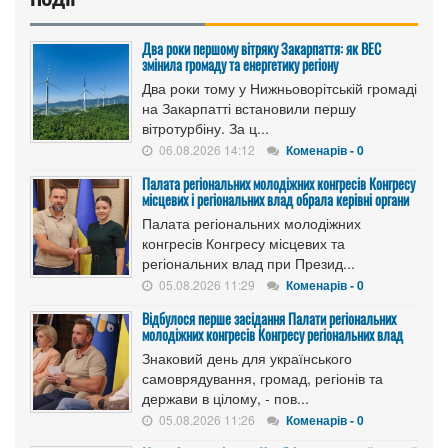
Два роки першому вітряку Закарпаття: як ВЕС
змінила громаду та енергетику регіону
Два роки тому у Нижньоворітській громаді
на Закарпатті встановили першу
вітротурбіну. За ц...
06.08.2026 14:12
Коменарів - 0
Палата регіональних молодіжних конгресів Конгресу
місцевих і регіональних влад обрала керівні органи
Палата регіональних молодіжних
конгресів Конгресу місцевих та
регіональних влад при Презид...
05.08.2026 11:29
Коменарів - 0
Відбулося перше засідання Палати регіональних
молодіжних конгресів Конгресу регіональних влад
Знаковий день для українського
самоврядування, громад, регіонів та
держави в цілому, - пов...
05.08.2026 11:26
Коменарів - 0