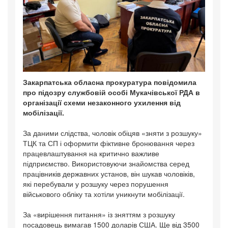
Закарпатська обласна прокуратура повідомила
про підозру службовій особі Мукачівської РДА в
організації схеми незаконного ухилення від
мобілізації.
За даними слідства, чоловік обіцяв «зняти з розшуку»
ТЦК та СП і оформити фіктивне бронювання через
працевлаштування на критично важливе
підприємство. Використовуючи знайомства серед
працівників державних установ, він шукав чоловіків,
які перебували у розшуку через порушення
військового обліку та хотіли уникнути мобілізації.
За «вирішення питання» із зняттям з розшуку
посадовець вимагав 1500 доларів США. Ще від 3500