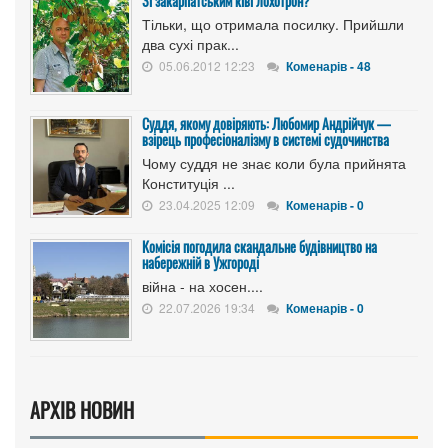
Зі закарпатським ківі лохотрон?
Тільки, що отримала посилку. Прийшли
два сухі прак...
05.06.2012 12:23
Коменарів - 48
Суддя, якому довіряють: Любомир Андрійчук —
взірець професіоналізму в системі судочинства
Чому суддя не знає коли була прийнята
Конституція ...
23.04.2025 12:09
Коменарів - 0
Комісія погодила скандальне будівництво на
набережній в Ужгороді
війна - на хосен....
22.07.2026 19:34
Коменарів - 0
АРХІВ НОВИН