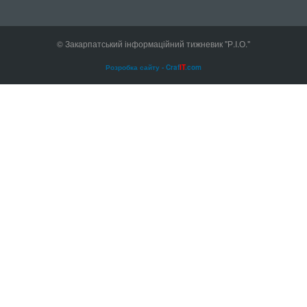
© Закарпатський інформаційний тижневик "Р.І.О."
Розробка сайту - Craf
IT
.com