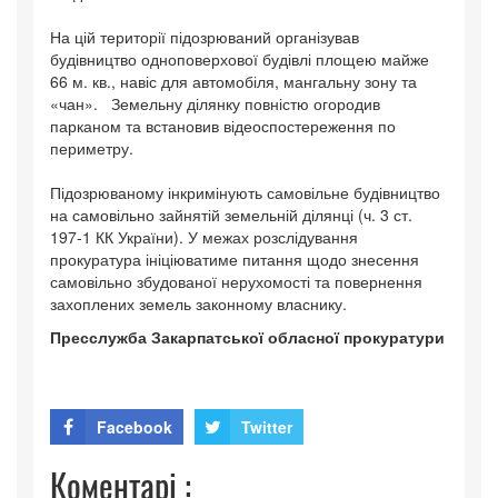
На цій території підозрюваний організував
будівництво одноповерхової будівлі площею майже
66 м. кв., навіс для автомобіля, мангальну зону та
«чан». Земельну ділянку повністю огородив
парканом та встановив відеоспостереження по
периметру.
Підозрюваному інкримінують самовільне будівництво
на самовільно зайнятій земельній ділянці (ч. 3 ст.
197-1 КК України). У межах розслідування
прокуратура ініціюватиме питання щодо знесення
самовільно збудованої нерухомості та повернення
захоплених земель законному власнику.
Пресслужба Закарпатської обласної прокуратури
Facebook
Twitter
Коментарі :