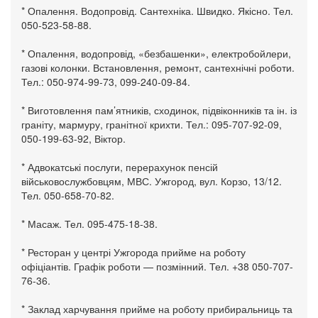
* Опалення. Водопровід. Сантехніка. Швидко. Якісно. Тел.
050-523-58-88.
* Опалення, водопровід, «безбашенки», електробойлери,
газові колонки. Встановлення, ремонт, сантехнічні роботи.
Тел.: 050-974-99-73, 099-240-09-84.
* Виготовлення пам’ятників, сходинок, підвіконників та ін. із
граніту, мармуру, гранітної крихти. Тел.: 095-707-92-09,
050-199-63-92, Віктор.
* Адвокатські послуги, перерахунок пенсій
військовослужбовцям, МВС. Ужгород, вул. Корзо, 13/12.
Тел. 050-658-70-82.
* Масаж. Тел. 095-475-18-38.
* Ресторан у центрі Ужгорода прийме на роботу
офіціантів. Графік роботи — позмінний. Тел. +38 050-707-
76-36.
* Заклад харчування прийме на роботу прибиральниць та