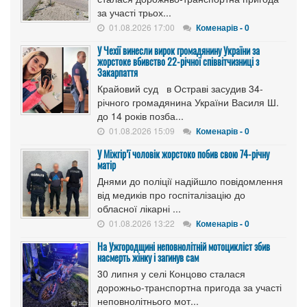
за участі трьох...
01.08.2026 17:00
Коменарів - 0
У Чехії винесли вирок громадянину України за
жорстоке вбивство 22-річної співвітчизниці з
Закарпаття
Крайовий суд в Остраві засудив 34-
річного громадянина України Василя Ш.
до 14 років позба...
01.08.2026 15:09
Коменарів - 0
У Міжгір’ї чоловік жорстоко побив свою 74-річну
матір
Днями до поліції надійшло повідомлення
від медиків про госпіталізацію до
обласної лікарні ...
01.08.2026 13:22
Коменарів - 0
На Ужгородщині неповнолітній мотоцикліст збив
насмерть жінку і загинув сам
30 липня у селі Концово сталася
дорожньо-транспортна пригода за участі
неповнолітнього мот...