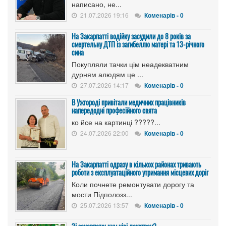
написано, не...
21.07.2026 19:16
Коменарів - 0
На Закарпатті водійку засудили до 8 років за
смертельну ДТП із загибеллю матері та 13-річного
сина
Покупляли тачки цім неадекватним
дурням алюдям це ...
27.07.2026 14:17
Коменарів - 0
В Ужгороді привітали медичних працівників
напередодні професійного свята
ко йсе на картинці ?????...
24.07.2026 22:00
Коменарів - 0
На Закарпатті одразу в кількох районах тривають
роботи з експлуатаційного утримання місцевих доріг
Коли почнете ремонтувати дорогу та
мости Підполозз...
25.07.2026 13:57
Коменарів - 0