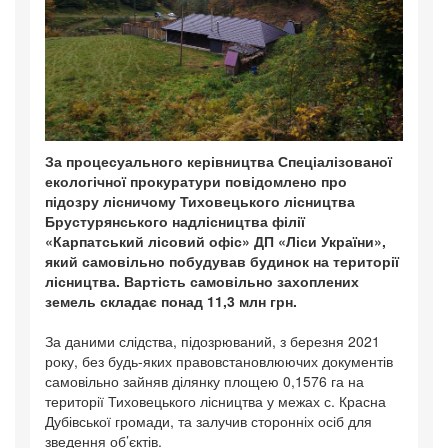
За процесуального керівництва Спеціалізованої
екологічної прокуратури повідомлено про
підозру лісничому Тиховецького лісництва
Брустурянського надлісництва філії
«Карпатський лісовий офіс» ДП «Ліси України»,
який самовільно побудував будинок на території
лісництва. Вартість самовільно захоплених
земель складає понад 11,3 млн грн.
За даними слідства, підозрюваний, з березня 2021
року, без будь-яких правовстановлюючих документів
самовільно зайняв ділянку площею 0,1576 га на
території Тиховецького лісництва у межах с. Красна
Дубівської громади, та залучив сторонніх осіб для
зведення об’єктів.