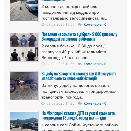
2 серпня до поліції надійшло
повідомлення від медиків про
госпіталізацію велосипедиста, як...
03.08.2026 19:50
Коменарів - 0
Повалили на землю та відібрали 9 000 гривень: у
Виноградові затримали грабіжників
2 серпня близько 12:30 до поліції
звернувся 49-річний житель міста
Виноградів. Чоловік пов...
03.08.2026 13:56
Коменарів - 0
За добу на Закарпатті сталися три ДТП за участі
малолітнього та неповнолітніх водіїв
За минулу добу на дорогах області
поліцейські зафіксували три дорожньо-
транспортні пригоди...
02.08.2026 14:25
Коменарів - 0
На Міжгірщині сталася ДТП за участі трьох авто,
постраждали 13 людей, серед них — діти
1 серпня селі Сойми Хустського району
сталася дорожньо-транспортна пригода