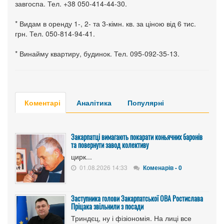
завгоспа. Тел. +38 050-414-44-30.
* Видам в оренду 1-, 2- та 3-кімн. кв. за ціною від 6 тис.
грн. Тел. 050-814-94-41.
* Винайму квартиру, будинок. Тел. 095-092-35-13.
Коментарі
Аналітика
Популярні
Закарпатці вимагають покарати коньячних баронів
та повернути завод колективу
цирк...
01.08.2026 14:33
Коменарів - 0
Заступника голови Закарпатської ОВА Ростислава
Пріцака звільнили з посади
Триндєц, ну і фізіономія. На лиці все