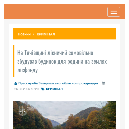
Toggle
navigati
Новини
КРИМІНАЛ
На Тячівщині лісничий самовільно
збудував будинок для родини на землях
лісфонду
Пресслужба Закарпатської обласної прокуратури
26.03.2026 13:20
КРИМІНАЛ