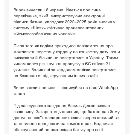
Вирок винесли 18 червня. Йдеться про сина
перевізника, який, використовуючи електронні
підписи батька, упродовж 2022–2025 років вносив у
систему «Шлях» фіктивно працевлаштованих
військовозобов’язаних чоловіків.
Після того як водіям приходило повідомлення про
можливість перетину кордону на конкретну дату, вони
виїжджали й більше не поверталися в Україну. Таким
чином через різні пункти пропуску в ЄС виїхав 21
ухилянт. Залишені за кордоном автівки поверталися
на Закарпаття під керуванням інших водіїв.
Лише важливі новини – підписуйся на наш WhatsApp-
канал
Під час судового засідання Василь Дешко визнав
свою вину. Закарпатець пояснив, що батько дав йому
доступ до своїх електронних ключів через похилий вік
та невміння працювати на комп’ютерах. Водночас
обвинувачений не розповідав батьку про свої