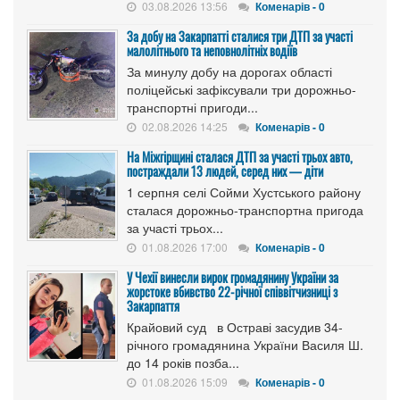
03.08.2026 13:56
Коменарів - 0
За добу на Закарпатті сталися три ДТП за участі
малолітнього та неповнолітніх водіїв
За минулу добу на дорогах області
поліцейські зафіксували три дорожньо-
транспортні пригоди...
02.08.2026 14:25
Коменарів - 0
На Міжгірщині сталася ДТП за участі трьох авто,
постраждали 13 людей, серед них — діти
1 серпня селі Сойми Хустського району
сталася дорожньо-транспортна пригода
за участі трьох...
01.08.2026 17:00
Коменарів - 0
У Чехії винесли вирок громадянину України за
жорстоке вбивство 22-річної співвітчизниці з
Закарпаття
Крайовий суд в Остраві засудив 34-
річного громадянина України Василя Ш.
до 14 років позба...
01.08.2026 15:09
Коменарів - 0