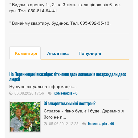
* Видам в оренду 1-, 2- та 3-кімн. кв. за ціною від 6 тис.
грн. Тел. 050-814-94-41.
* Винайму квартиру, будинок. Тел. 095-092-35-13.
Коментарі
Аналітика
Популярні
На Перечинщині внаслідок зіткнення двох легковиків постраждали двоє
людей
Ну дуже актуальна інформація....
06.08.2026 17:56
Коменарів - 0
Зі закарпатським ківі лохотрон?
Стратон - гівно був, є і буде. Даремно я
його не п...
05.06.2012 12:23
Коменарів - 49