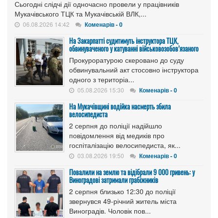
Сьогодні слідчі дії одночасно провели у працівників
Мукачівського ТЦК та Мукачівській ВЛК,...
06.08.2026 14:42
Коменарів - 0
На Закарпатті судитимуть інструктора ТЦК,
обвинуваченого у катуванні військовозобов’язаного
Прокуроратурою скеровано до суду
обвинувальний акт стосовно інструктора
одного з територіа...
05.08.2026 15:30
Коменарів - 0
На Мукачівщині водійка насмерть збила
велосипедиста
2 серпня до поліції надійшло
повідомлення від медиків про
госпіталізацію велосипедиста, як...
03.08.2026 19:50
Коменарів - 0
Повалили на землю та відібрали 9 000 гривень: у
Виноградові затримали грабіжників
2 серпня близько 12:30 до поліції
звернувся 49-річний житель міста
Виноградів. Чоловік пов...