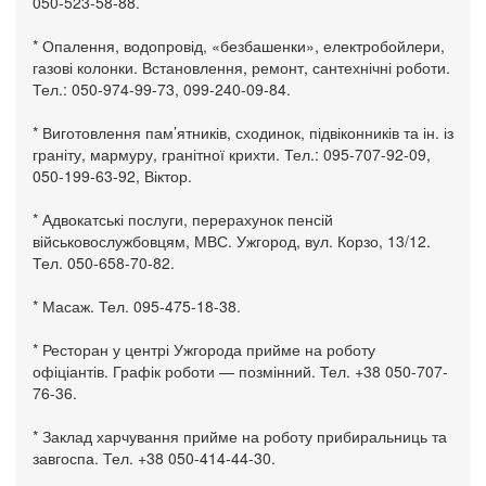
050-523-58-88.
* Опалення, водопровід, «безбашенки», електробойлери,
газові колонки. Встановлення, ремонт, сантехнічні роботи.
Тел.: 050-974-99-73, 099-240-09-84.
* Виготовлення пам’ятників, сходинок, підвіконників та ін. із
граніту, мармуру, гранітної крихти. Тел.: 095-707-92-09,
050-199-63-92, Віктор.
* Адвокатські послуги, перерахунок пенсій
військовослужбовцям, МВС. Ужгород, вул. Корзо, 13/12.
Тел. 050-658-70-82.
* Масаж. Тел. 095-475-18-38.
* Ресторан у центрі Ужгорода прийме на роботу
офіціантів. Графік роботи — позмінний. Тел. +38 050-707-
76-36.
* Заклад харчування прийме на роботу прибиральниць та
завгоспа. Тел. +38 050-414-44-30.