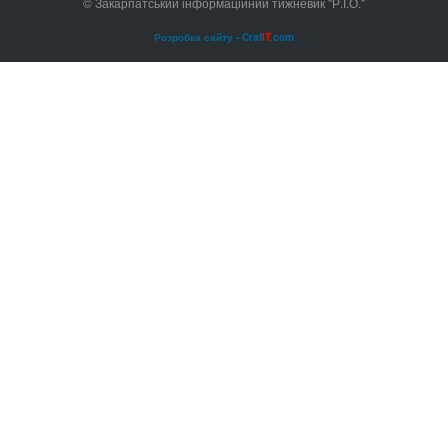
© Закарпатський інформаційний тижневик "Р.І.О."
Розробка сайту - Craf
IT
.com