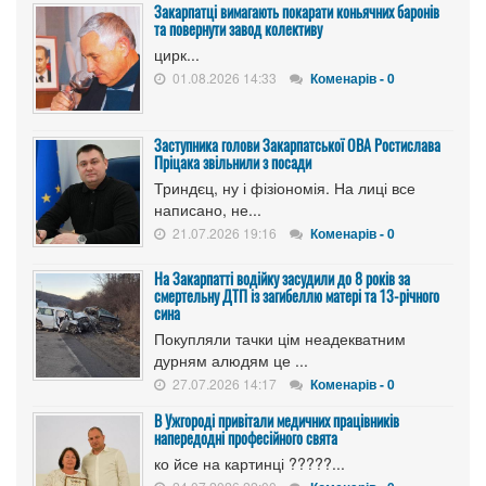
Закарпатці вимагають покарати коньячних баронів
та повернути завод колективу
цирк...
01.08.2026 14:33
Коменарів - 0
Заступника голови Закарпатської ОВА Ростислава
Пріцака звільнили з посади
Триндєц, ну і фізіономія. На лиці все
написано, не...
21.07.2026 19:16
Коменарів - 0
На Закарпатті водійку засудили до 8 років за
смертельну ДТП із загибеллю матері та 13-річного
сина
Покупляли тачки цім неадекватним
дурням алюдям це ...
27.07.2026 14:17
Коменарів - 0
В Ужгороді привітали медичних працівників
напередодні професійного свята
ко йсе на картинці ?????...