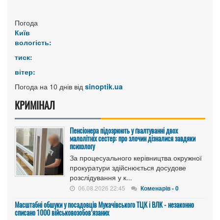
Погода
Київ
вологість:
тиск:
вітер:
Погода на 10 днів від
sinoptik.ua
КРИМІНАЛ
Пенсіонера підозрюють у ґвалтуванні двох
малолітніх сестер: про злочин дізналися завдяки
психологу
За процесуального керівництва окружної
прокуратури здійснюється досудове
розслідування у к...
06.08.2026 22:45
Коменарів - 0
Масштабні обшуки у посадовців Мукачівського ТЦК і ВЛК - незаконно
списано 1000 військовозобов’язаних