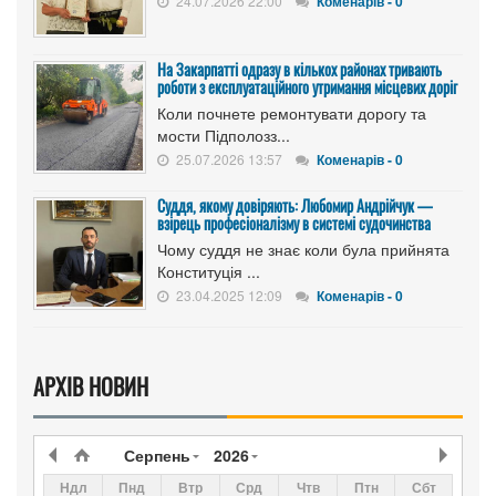
24.07.2026 22:00
Коменарів - 0
На Закарпатті одразу в кількох районах тривають
роботи з експлуатаційного утримання місцевих доріг
Коли почнете ремонтувати дорогу та
мости Підполозз...
25.07.2026 13:57
Коменарів - 0
Суддя, якому довіряють: Любомир Андрійчук —
взірець професіоналізму в системі судочинства
Чому суддя не знає коли була прийнята
Конституція ...
23.04.2025 12:09
Коменарів - 0
АРХІВ НОВИН
Серпень
2026
Ндл
Пнд
Втр
Срд
Чтв
Птн
Сбт