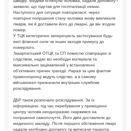
швидку. Медики оглянули чоловіка, надали допомогу і
заявили, що підстав для госпіталізації немає.
Наступного дня ситуація повторилася: через
повторне погіршення стану чоловіка знову викликали
лікарів, які й доставили його до лікарні, де він згодом
помер.
У ТЦК категорично заперечують застосування будь-
якої фізичної сили чи інших заходів примусу до
померлого.
Закарпатський ОТЦК та СП повністю співпрацює зі
слідством, надає всі необхідні матеріали та
максимально зацікавлений у встановленні
об’єктивних причин трагедії. Наразі за цим фактом
правоохоронці ведуть слідство, а в самому
військкоматі призначили внутрішнє службове
розслідування.
ДБР також розпочало розслідування. За їх
інформацією, під час перебування у приміщенні
центру чоловік неодноразово скаржився на
погіршення самопочуття. Його двічі доставляли до
медичного закладу. Після першого обстеження лікарі
надали необхідну допомогу та виписали пацієнта,