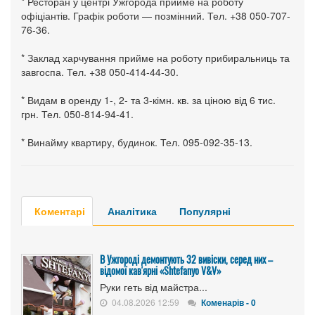
* Ресторан у центрі Ужгорода прийме на роботу
офіціантів. Графік роботи — позмінний. Тел. +38 050-707-
76-36.
* Заклад харчування прийме на роботу прибиральниць та
завгоспа. Тел. +38 050-414-44-30.
* Видам в оренду 1-, 2- та 3-кімн. кв. за ціною від 6 тис.
грн. Тел. 050-814-94-41.
* Винайму квартиру, будинок. Тел. 095-092-35-13.
Коментарі
Аналітика
Популярні
В Ужгороді демонтують 32 вивіски, серед них –
відомої кав'ярні «Shtefanyo V&V»
Руки геть від майстра...
04.08.2026 12:59
Коменарів - 0