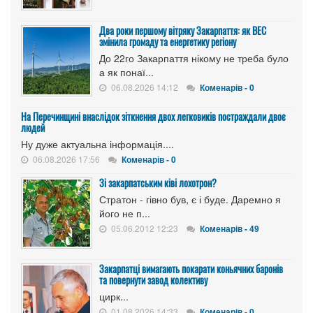
Два роки першому вітряку Закарпаття: як ВЕС
змінила громаду та енергетику регіону
До 22го Закарпаття нікому не треба було
а як понаї...
06.08.2026 14:12
Коменарів - 0
На Перечинщині внаслідок зіткнення двох легковиків постраждали двоє
людей
Ну дуже актуальна інформація....
06.08.2026 17:56
Коменарів - 0
Зі закарпатським ківі лохотрон?
Стратон - гівно був, є і буде. Даремно я
його не п...
05.06.2012 12:23
Коменарів - 49
Закарпатці вимагають покарати коньячних баронів
та повернути завод колективу
цирк...
01.08.2026 14:33
Коменарів - 0