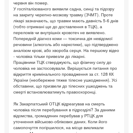
червня він помер.
У госпіталізованого виявили садна, синці та підозру
на закриту черепно-мозкову травму (ЗЧМТ). Проте
лікарі зазначають, що травми мають давність 5-6 днів
(тобто отримані ще до доставлення в ТЦК), а
переломів чи внутрішніх кровотеч не виявлено.
Попередній діагноз коми — токсична дія невідомої
речовини (алкоголь або наркотики), що підтверджено
аналізом крові, або хвороба серця. На першому відео
- чоловіка тільки привезли до лікарні.
Працівники ТЦК стверджують, що фізичну силу до
чоловіка не застосовували. Вирішується питання про
відкриття кримінального провадження за ст. 128 КК
України (необережне тяжке тілесне ушкодження). Усі
обставини, що призвели до тілесних ушкоджень та
смерті встановлюватимуть правоохоронці.
Як Закарпатський ОТЦК відреагував на смерть
чоловіка після перебування в підрозділі? За даними
відомства, громадянин перебував у РТЦК для
уточнення військово-облікових даних. Коли його
самопочуття погіршилося, на місце викликали