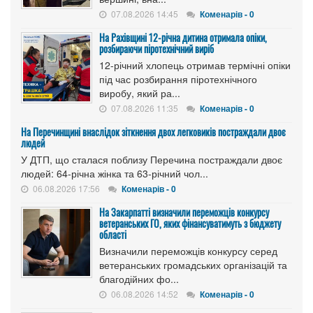
07.08.2026 14:45
Коменарів - 0
На Рахівщині 12-річна дитина отримала опіки,
розбираючи піротехнічний виріб
12-річний хлопець отримав термічні опіки
під час розбирання піротехнічного
виробу, який ра...
07.08.2026 11:35
Коменарів - 0
На Перечинщині внаслідок зіткнення двох легковиків постраждали двоє
людей
У ДТП, що сталася поблизу Перечина постраждали двоє
людей: 64-річна жінка та 63-річний чол...
06.08.2026 17:56
Коменарів - 0
На Закарпатті визначили переможців конкурсу
ветеранських ГО, яких фінансуватимуть з бюджету
області
Визначили переможців конкурсу серед
ветеранських громадських організацій та
благодійних фо...
06.08.2026 14:52
Коменарів - 0