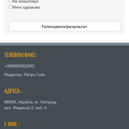
Не влаштовує
Мені однаково
Голосувати/результат
ТЕЛЕФОН/ФАКС :
+380990052393
Редактор: Петро Гойс
АДРЕСА :
88000, УкраЇна, м. Ужгород,
вул. Фединця 2, каб. 6
E-MAIL :