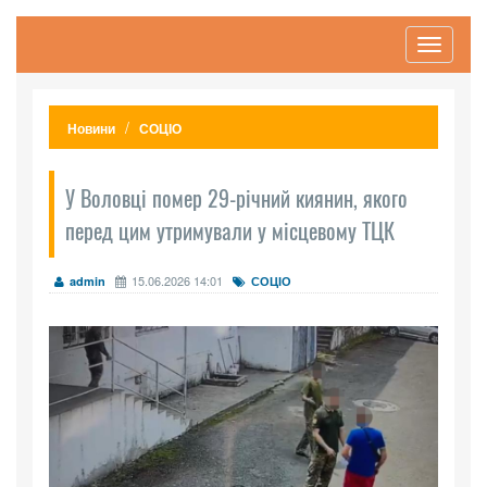
Toggle
navigati
Новини
СОЦІО
У Воловці помер 29-річний киянин, якого
перед цим утримували у місцевому ТЦК
15.06.2026 14:01
admin
СОЦІО