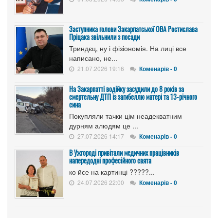
Заступника голови Закарпатської ОВА Ростислава
Пріцака звільнили з посади
Триндєц, ну і фізіономія. На лиці все
написано, не...
21.07.2026 19:16
Коменарів - 0
На Закарпатті водійку засудили до 8 років за
смертельну ДТП із загибеллю матері та 13-річного
сина
Покупляли тачки цім неадекватним
дурням алюдям це ...
27.07.2026 14:17
Коменарів - 0
В Ужгороді привітали медичних працівників
напередодні професійного свята
ко йсе на картинці ?????...
24.07.2026 22:00
Коменарів - 0