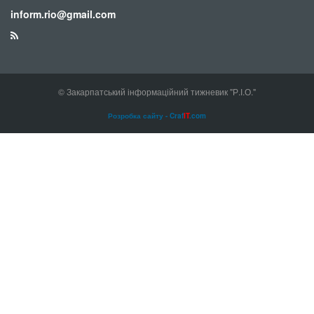
inform.rio@gmail.com
© Закарпатський інформаційний тижневик "Р.І.О."
Розробка сайту - Craf
IT
.com