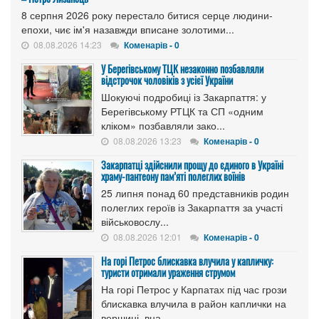
8 серпня 2026 року перестало битися серце людини-
епохи, чиє ім'я назавжди вписане золотими...
08.08.2026 14:23
Коменарів - 0
У Берегівському ТЦК незаконно позбавляли
відстрочок чоловіків з усієї України
Шокуючі подробиці із Закарпаття: у
Берегівському РТЦК та СП «одним
кліком» позбавляли зако...
08.08.2026 13:23
Коменарів - 0
Закарпатці здійснили прощу до єдиного в Україні
храму-пантеону пам’яті полеглих воїнів
25 липня понад 60 представників родин
полеглих героїв із Закарпаття за участі
військовослу...
08.08.2026 12:01
Коменарів - 0
На горі Петрос блискавка влучила у капличку:
туристи отримали ураження струмом
На горі Петрос у Карпатах під час грози
блискавка влучила в район каплички на
вершині, вна...