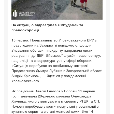
На ситуацію відреагував Омбудсмен та
правоохоронці.
15 червня, Представництво Уповноваженого ВРУ з
прав людини на Закарпатті повідомило, що для
з’ясування обставин інциденту направили листи
реагування до ДБР, Військової служби правопорядку,
нацполіції та спецпрокуратури у сфері оборони.
«Ситуація перебуває на особистому контролі
Представника Дмитра Лубінця в Закарпатській області
Андрій Крючков», – йдеться у повідомленні
Уповноваженого.
Як повідомив Віталій Глагола у Воловці 11 червня
госпіталізували 29-річного киянина Олександра
Хижняка, якого утримували в місцевому РТЦК та СП.
Чоловік перебував у критичному стані у реанімації з
зупинкою серця та в стані мозкової коми. Вже 14