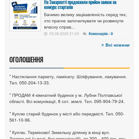
На Закарпатті продовжили прийом заявок на
конкурс стартапів
Бачимо велику зацікавленість серед тих,
хто прагне започаткувати чи розвинути
власну справ...
05.08.2026 21:24
Коменарів - 0
Всі новини
ОГОЛОШЕННЯ
* Настилання паркету, ламінату. Шліфування, лакування.
Тел. 050-204-13-33.
* ПРОДАМ 4-кімнатний будинок у м. Лубни Полтавської
області. Всі комунікації, 8 сот. землі. Тел. 095-904-79-24.
* Куплю старий будинок у місті або передмісті. Тел. 050-
561-10-96.
* Куплю. Терміново! Земельну ділянку в кінці вул.
Загорської (у полі, без комунікацій), до 300—400 тис. грн.