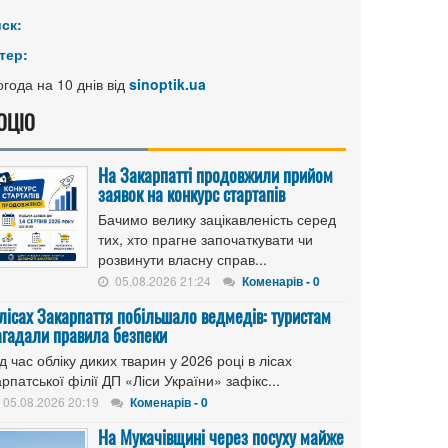
иск:
тер:
года на 10 днів від
sinoptik.ua
ОЦІО
На Закарпатті продовжили прийом
заявок на конкурс стартапів
Бачимо велику зацікавленість серед
тих, хто прагне започаткувати чи
розвинути власну справ...
05.08.2026 21:24
Коменарів - 0
 лісах Закарпаття побільшало ведмедів: туристам
агадали правила безпеки
д час обліку диких тварин у 2026 році в лісах
рпатської філії ДП «Ліси України» зафікс...
05.08.2026 20:19
Коменарів - 0
На Мукачівщині через посуху майже