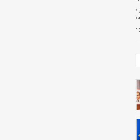
* 
ти
* 