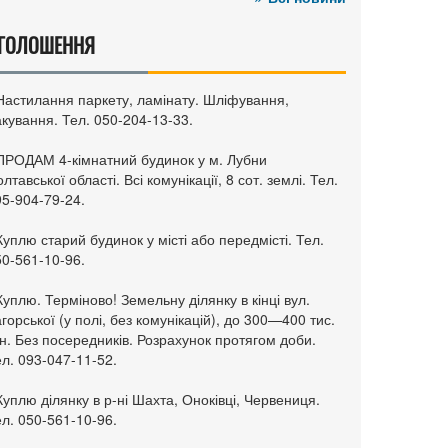
ГОЛОШЕННЯ
 Настилання паркету, ламінату. Шліфування,
кування. Тел. 050-204-13-33.
 ПРОДАМ 4-кімнатний будинок у м. Лубни
лтавської області. Всі комунікації, 8 сот. землі. Тел.
95-904-79-24.
Куплю старий будинок у місті або передмісті. Тел.
50-561-10-96.
Куплю. Терміново! Земельну ділянку в кінці вул.
горської (у полі, без комунікацій), до 300—400 тис.
н. Без посередників. Розрахунок протягом доби.
л. 093-047-11-52.
Куплю ділянку в р-ні Шахта, Оноківці, Червениця.
л. 050-561-10-96.