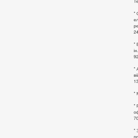
Те
*
ел
ре
24
* 
ін
92
* 
в
13
* 
*
оф
70
*
пр