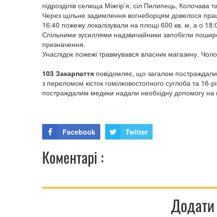
підрозділів селища Міжгір’я, сіл Пилипець, Колочава 
Через щільне задимлення вогнеборцям довелося працю
16:40 пожежу локалізували на площі 600 кв. м, а о 18:
Спільними зусиллями надзвичайники запобігли пошире
призначення.
Унаслідок пожежі травмувався власник магазину. Чолов
103 Закарпаття
повідомляє, що загалом постраждали 8 
з переломом кісток гомілковостопного суглоба та 16-р
постраждалим медики надали необхідну допомогу на м
Facebook
Twitter
Коментарі :
Додати