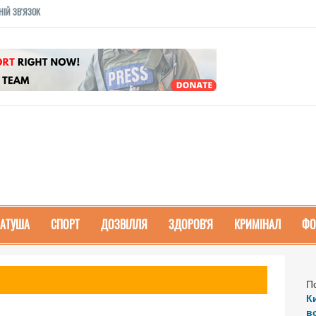
НІЙ ЗВ'ЯЗОК
РАТУША
СПОРТ
ДОЗВІЛЛЯ
ЗДОРОВ'Я
КРИМІНАЛ
ФО
П
К
в