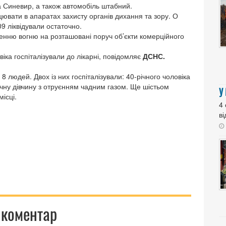
та Синевир, а також автомобіль штабний.
вати в апаратах захисту органів дихання та зору. О
09 ліквідували остаточно.
нню вогню на розташовані поруч об’єкти комерційного
іка госпіталізували до лікарні, повідомляє
ДСНС.
людей. Двох із них госпіталізували: 40-річного чоловіка
ічну дівчину з отруєнням чадним газом. Ще шістьом
У
ісці.
4
ві
 коментар