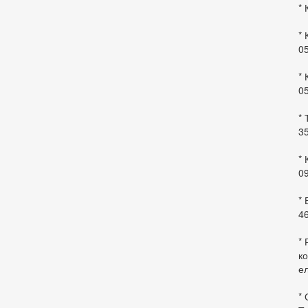
* 
* 
0
* 
0
* 
35
* 
09
*
46
* 
ко
ел
* 