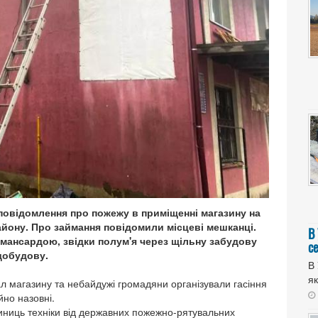
повідомлення про пожежу в приміщенні магазину на
айону. Про займання повідомили місцеві мешканці.
В
мансардою, звідки полум'я через щільну забудову
с
добудову.
В 
як
л магазину та небайдужі громадяни організували гасіння
йно назовні.
одиниць техніки від державних пожежно-рятувальних