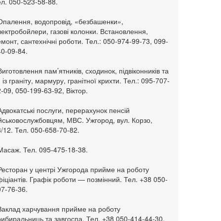
л. 050-523-58-88.
 Опалення, водопровід, «безбашенки»,
ектробойлери, газові колонки. Встановлення,
монт, сантехнічні роботи. Тел.: 050-974-99-73, 099-
0-09-84.
Виготовлення пам’ятників, сходинок, підвіконників та
. із граніту, мармуру, гранітної крихти. Тел.: 095-707-
-09, 050-199-63-92, Віктор.
Адвокатські послуги, перерахунок пенсій
ійськовослужбовцям, МВС. Ужгород, вул. Корзо,
/12. Тел. 050-658-70-82.
Масаж. Тел. 095-475-18-38.
 Ресторан у центрі Ужгорода прийме на роботу
іціантів. Графік роботи — позмінний. Тел. +38 050-
7-76-36.
 Заклад харчування прийме на роботу
ибиральниць та завгоспа. Тел. +38 050-414-44-30.