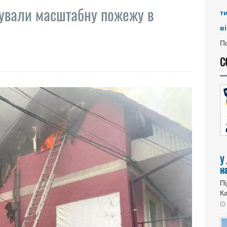
ідували масштабну пожежу в
т
ві
По
С
У
н
Пі
Ка