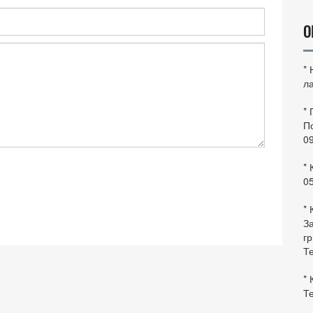
О
*
ла
*
По
0
* 
0
* 
За
гр
Те
* 
Те