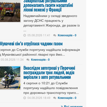
Закарпатські рятувальники
допомагають гасити масштабні
лісові пожежі у Франції
Надзвичайники у складі зведеного
загону ДСНС працюють у
департаменті Жиронда, де разом із
...
05.08.2026 11:41
Коменарів - 0
 Мукачеві сім’я отруїлася чадним газом
 серпня до Служби порятунку надійшла інформація
д Мукачівської районної лікарні про ймо...
05.08.2026 11:34
Коменарів - 0
Внаслідок автотроші у Перечині
постраждали троє людей, водія
вирізали з авто рятувальники
4 серпня о 10:21 до Служби
порятунку надійшло повідомлення
про дорожньо-транспортну приго...
04.08.2026 18:49
Коменарів - 0
Всі новини