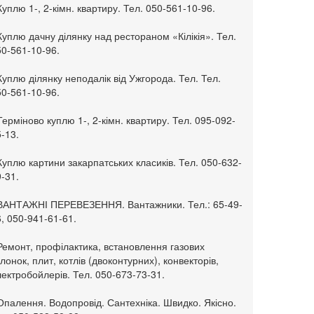
Куплю 1-, 2-кімн. квартиру. Тел. 050-561-10-96.
Куплю дачну ділянку над рестораном «Кілікія». Тел.
50-561-10-96.
Куплю ділянку неподалік від Ужгорода. Тел. Тел.
50-561-10-96.
Терміново куплю 1-, 2-кімн. квартиру. Тел. 095-092-
-13.
Куплю картини закарпатських класиків. Тел. 050-632-
-31.
 ВАНТАЖНІ ПЕРЕВЕЗЕННЯ. Вантажники. Тел.: 65-49-
, 050-941-61-61.
Ремонт, профілактика, встановлення газових
лонок, плит, котлів (двоконтурних), конвекторів,
ектробойлерів. Тел. 050-673-73-31.
Опалення. Водопровід. Сантехніка. Швидко. Якісно.