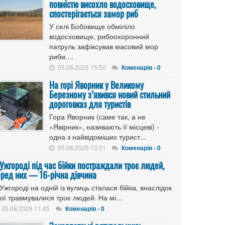
повністю висохло водосховище,
спостерігається замор риб
У селі Бобовище обміліло
водосховище, рибоохоронний
патруль зафіксував масовий мор
риби....
05.08.2026 15:50
Коменарів - 0
На горі Яворник у Великому
Березному з’явився новий стильний
дороговказ для туристів
Гора Яворник (саме так, а не
«Явірник», називають її місцеві) -
одна з найвідоміших турист...
05.08.2026 13:21
Коменарів - 0
 Ужгороді під час бійки постраждали троє людей,
еред них — 16-річна дівчина
Ужгороді на одній із вулиць сталася бійка, внаслідок
ої травмувалися троє людей. На мі...
05.08.2026 11:45
Коменарів - 0