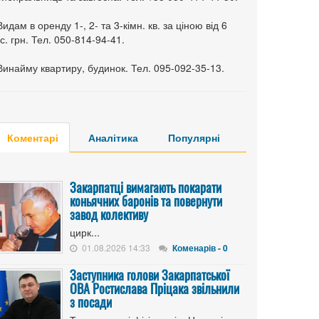
Видам в оренду 1-, 2- та 3-кімн. кв. за ціною від 6
с. грн. Тел. 050-814-94-41.
Винайму квартиру, будинок. Тел. 095-092-35-13.
Коментарі
Аналітика
Популярні
Закарпатці вимагають покарати
коньячних баронів та повернути
завод колективу
цирк...
01.08.2026 14:33
Коменарів - 0
Заступника голови Закарпатської
ОВА Ростислава Пріцака звільнили
з посади