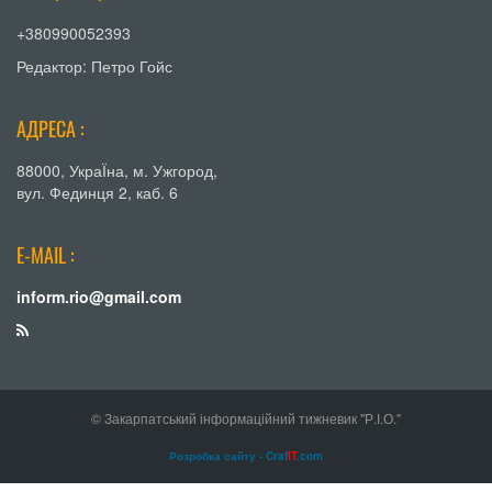
+380990052393
Редактор: Петро Гойс
АДРЕСА :
88000, УкраЇна, м. Ужгород,
вул. Фединця 2, каб. 6
E-MAIL :
inform.rio@gmail.com
© Закарпатський інформаційний тижневик "Р.І.О."
Розробка сайту - Craf
IT
.com