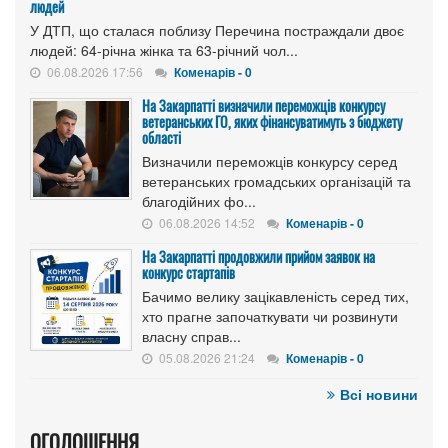
людей
У ДТП, що сталася поблизу Перечина постраждали двоє
людей: 64-річна жінка та 63-річний чол...
06.08.2026 17:56
Коменарів - 0
На Закарпатті визначили переможців конкурсу
ветеранських ГО, яких фінансуватимуть з бюджету
області
Визначили переможців конкурсу серед
ветеранських громадських організацій та
благодійних фо...
06.08.2026 14:52
Коменарів - 0
На Закарпатті продовжили прийом заявок на
конкурс стартапів
Бачимо велику зацікавленість серед тих,
хто прагне започаткувати чи розвинути
власну справ...
05.08.2026 21:24
Коменарів - 0
Всі новини
ОГОЛОШЕННЯ