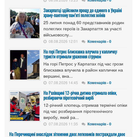
Закарпатці здійснили прощу до єдиного в Україні
храму-пантеону пам’яті полеглих воїнів
25 липня понад 60 представників родин
полеглих героїв із Закарпаття за участі
військовослу...
08.08.2026 12:01
Коменарів - 0
На горі Петрос блискавка влучила у капличку:
туристи отримали ураження струмом
На горі Петрос у Карпатах під час грози
блискавка влучила в район каплички на
вершині, вна...
07.08.2026 14:45
Коменарів - 0
На Рахівщині 12-річна дитина отримала опіки,
розбираючи піротехнічний виріб
12-річний хлопець отримав термічні опіки
під час розбирання піротехнічного
виробу, який ра...
07.08.2026 11:35
Коменарів - 0
На Перечинщині внаслідок зіткнення двох легковиків постраждали двоє