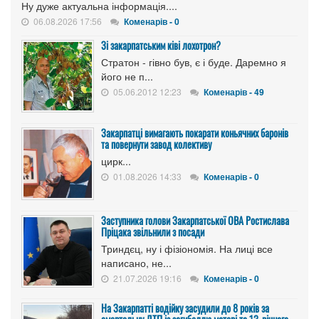
Ну дуже актуальна інформація....
06.08.2026 17:56
Коменарів - 0
Зі закарпатським ківі лохотрон?
Стратон - гівно був, є і буде. Даремно я
його не п...
05.06.2012 12:23
Коменарів - 49
Закарпатці вимагають покарати коньячних баронів
та повернути завод колективу
цирк...
01.08.2026 14:33
Коменарів - 0
Заступника голови Закарпатської ОВА Ростислава
Пріцака звільнили з посади
Триндєц, ну і фізіономія. На лиці все
написано, не...
21.07.2026 19:16
Коменарів - 0
На Закарпатті водійку засудили до 8 років за