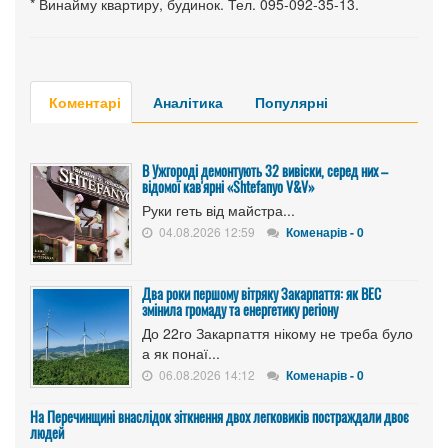
* Винайму квартиру, будинок. Тел. 095-092-35-13.
Коментарі
Аналітика
Популярні
В Ужгороді демонтують 32 вивіски, серед них –
відомої кав'ярні «Shtefanyo V&V»
Руки геть від майстра...
04.08.2026 12:59
Коменарів - 0
Два роки першому вітряку Закарпаття: як ВЕС
змінила громаду та енергетику регіону
До 22го Закарпаття нікому не треба було
а як понаї...
06.08.2026 14:12
Коменарів - 0
На Перечинщині внаслідок зіткнення двох легковиків постраждали двоє
людей