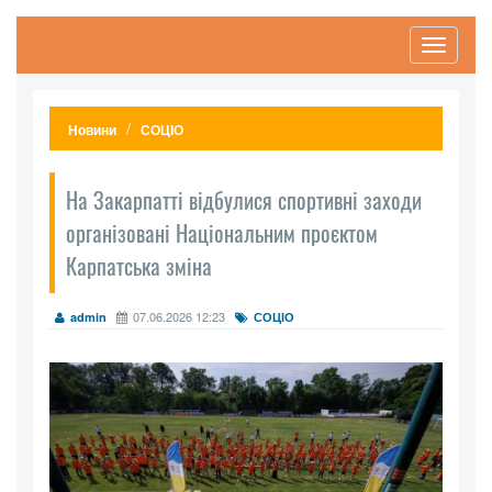
Toggle
navigati
Новини
СОЦІО
На Закарпатті відбулися спортивні заходи
організовані Національним проєктом
Карпатська зміна
07.06.2026 12:23
admin
СОЦІО