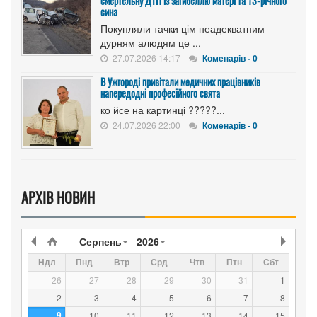
смертельну ДТП із загибеллю матері та 13-річного
сина
Покупляли тачки цім неадекватним
дурням алюдям це ...
27.07.2026 14:17
Коменарів - 0
В Ужгороді привітали медичних працівників
напередодні професійного свята
ко йсе на картинці ?????...
24.07.2026 22:00
Коменарів - 0
АРХІВ НОВИН
Серпень
2026
Ндл
Пнд
Втр
Срд
Чтв
Птн
Сбт
26
27
28
29
30
31
1
2
3
4
5
6
7
8
9
10
11
12
13
14
15