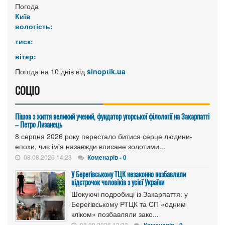
Погода
Київ
вологість:
тиск:
вітер:
Погода на 10 днів від
sinoptik.ua
СОЦІО
Пішов з життя великий учений, фундатор угорської філології на Закарпатті
– Петро Лизанець
8 серпня 2026 року перестало битися серце людини-
епохи, чиє ім'я назавжди вписане золотими...
08.08.2026 14:23
Коменарів - 0
У Берегівському ТЦК незаконно позбавляли
відстрочок чоловіків з усієї України
Шокуючі подробиці із Закарпаття: у
Берегівському РТЦК та СП «одним
кліком» позбавляли зако...
08.08.2026 13:23
Коменарів - 0