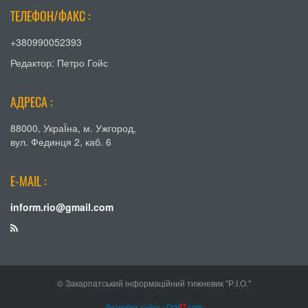
ТЕЛЕФОН/ФАКС :
+380990052393
Редактор: Петро Гойс
АДРЕСА :
88000, УкраЇна, м. Ужгород,
вул. Фединця 2, каб. 6
E-MAIL :
inform.rio@gmail.com
© Закарпатський інформаційний тижневик "Р.І.О."
Розробка сайту - Craf
IT
.com