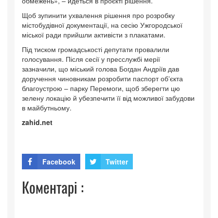
обмежень», – йдеться в проєкті рішення.
Щоб зупинити ухвалення рішення про розробку
містобудівної документації, на сесію Ужгородської
міської ради прийшли активісти з плакатами.
Під тиском громадськості депутати провалили
голосування. Після сесії у пресслужбі мерії
зазначили, що міський голова Богдан Андріїв дав
доручення чиновникам розробити паспорт обʼєкта
благоустрою – парку Перемоги, щоб зберегти цю
зелену локацію й убезпечити її від можливої забудови
в майбутньому.
zahid.net
Facebook
Twitter
Коментарі :