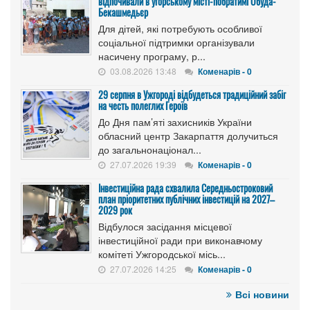
відпочивали в угорському місті-побратимі Обуда-
Бекашмедьєр
Для дітей, які потребують особливої
соціальної підтримки організували
насичену програму, р...
03.08.2026 13:48
Коменарів - 0
29 серпня в Ужгороді відбудеться традиційний забіг
на честь полеглих Героїв
До Дня пам’яті захисників України
обласний центр Закарпаття долучиться
до загальнонаціонал...
27.07.2026 19:39
Коменарів - 0
Інвестиційна рада схвалила Середньостроковий
план пріоритетних публічних інвестицій на 2027–
2029 рок
Відбулося засідання місцевої
інвестиційної ради при виконавчому
комітеті Ужгородської місь...
27.07.2026 14:25
Коменарів - 0
Всі новини