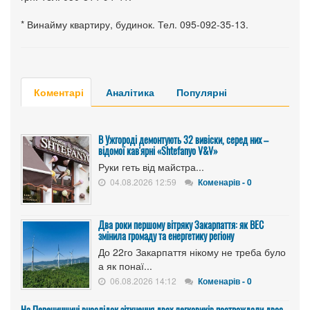
* Винайму квартиру, будинок. Тел. 095-092-35-13.
Коментарі
Аналітика
Популярні
В Ужгороді демонтують 32 вивіски, серед них –
відомої кав'ярні «Shtefanyo V&V»
Руки геть від майстра...
04.08.2026 12:59
Коменарів - 0
Два роки першому вітряку Закарпаття: як ВЕС
змінила громаду та енергетику регіону
До 22го Закарпаття нікому не треба було
а як понаї...
06.08.2026 14:12
Коменарів - 0
На Перечинщині внаслідок зіткнення двох легковиків постраждали двоє