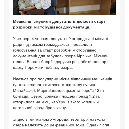
Мешканці змусили депутатів відкласти старт
розробки містобудівної документації.
У четвер, 4 червня, депутати Ужгородської міської
ради під тиском громадськості провалили
голосування за старт розробки містобудівної
документації для забудови озера Кірпічка. Міський
голова Богдан Андріїв доручив розробити паспорт
парку Перемоги поблизу озера.
Йдеться про популярне місце відпочинку мешканців
густозаселеного житлового кварталу вулиць
Минайської, Марії Заньковецької та Героїв 128-ї
бригади. Озеро Кірпічка площею понад 1,2 га
утворилося на місці кар’єру, з якого колишній
цегельний завод брав глину.
Згідно з генпланом Ужгорода, територія навколо
озера належить до рекреаційної зони. Однак після