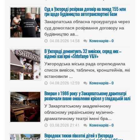
Cуд в Ужгороді розірвав договір на понад 155 млн
грн щодо будівництва автотранспортної бази
Закарпатська обласна прокуратура через
суд домоглася розірвання договору на
будівництво ав...
04.08.2026 14:58
Коменарів - 0
В Ужгороді демонтують 32 вивіски, серед них –
відомої кав'ярні «Shtefanyo V&V»
Ужгородська міська рада оприлюднила
список вивісок, табличок, кронштейнів, які
встановили ...
04.08.2026 12:59
Коменарів - 0
Вперше з 1986 року: у Закарпатському драмтеатрі
розпочали повне оновлення крісел у глядацькій залі
У Закарпатському академічному
обласному українському музично-
драматичному театрі імені бра...
03.08.2026 21:41
Коменарів - 0
Впродовж тижня півсотні дітей з Ужгорода