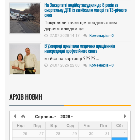
На Закарпатті водійку засудили до 8 років за
смертельну ДТП із загибеллю матері та 13-річного
сина
Покупляли тачки цім неадекватним
дурням алюдям це ...
27.07.2026 14:17
Коменарів - 0
В Ужгороді привітали медичних працівників
напередодні професійного свята
ко йсе на картинці ?????...
24.07.2026 22:00
Коменарів - 0
АРХІВ НОВИН
Серпень
2026
Ндл
Пнд
Втр
Срд
Чтв
Птн
Сбт
26
27
28
29
30
31
1