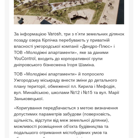
За інформацією Varosh, три з п’яти земельних ділянок
позаду озера Кірпічка перебувають у приватній
власності ужгородської компанії «Дендро-Плюс» і
ТОВ «Молодіжні апартаменти», яке за даними
YouControl, входить до корпоративної групи
дніпровського бізнесмена Ігоря Шаміна.
ТОВ «Молодіжні апартаменти» й попросило
Ужгородську міськраду внести зміни до детального
плану території, обмеженої пл. Кирила і Мефодія,
вул. Минайською, школами №12 і №15 та вул. Марії
Заньковецької.
«Коригування передбачається з метою визначення
допустимих параметрів забудови (поверховість,
щільність, відступи від меж земельної ділянки),
можливості розміщення обʼєкта будівництва та
подальшого отримання містобудівних умов та