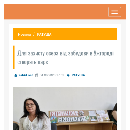
Toggle
navigati
Новини
РАТУША
Для захисту озера від забудови в Ужгороді
створять парк
04.06.2026 17:52
zahid.net
РАТУША