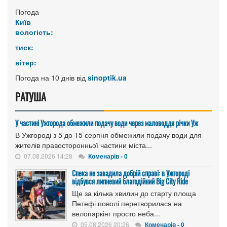
Погода
Київ
вологість:
тиск:
вітер:
Погода на 10 днів від
sinoptik.ua
РАТУША
У частині Ужгорода обмежили подачу води через маловоддя річки Уж
В Ужгороді з 5 до 15 серпня обмежили подачу води для
жителів правосторонньої частини міста...
07.08.2026 14:28
Коменарів - 0
Спека не завадила добрій справі: в Ужгороді
відбувся липневий благодійний Big City Ride
Ще за кілька хвилин до старту площа
Петефі поволі перетворилася на
велопаркінг просто неба...
05.08.2026 20:26
Коменарів - 0