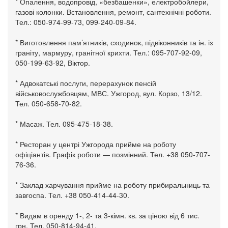
* Опалення, водопровід, «безбашенки», електробойлери,
газові колонки. Встановлення, ремонт, сантехнічні роботи.
Тел.: 050-974-99-73, 099-240-09-84.
* Виготовлення пам’ятників, сходинок, підвіконників та ін. із
граніту, мармуру, гранітної крихти. Тел.: 095-707-92-09,
050-199-63-92, Віктор.
* Адвокатські послуги, перерахунок пенсій
військовослужбовцям, МВС. Ужгород, вул. Корзо, 13/12.
Тел. 050-658-70-82.
* Масаж. Тел. 095-475-18-38.
* Ресторан у центрі Ужгорода прийме на роботу
офіціантів. Графік роботи — позмінний. Тел. +38 050-707-
76-36.
* Заклад харчування прийме на роботу прибиральниць та
завгоспа. Тел. +38 050-414-44-30.
* Видам в оренду 1-, 2- та 3-кімн. кв. за ціною від 6 тис.
грн. Тел. 050-814-94-41.