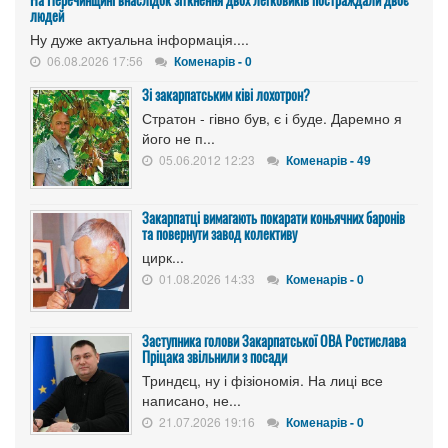
людей
Ну дуже актуальна інформація....
06.08.2026 17:56
Коменарів - 0
Зі закарпатським ківі лохотрон?
Стратон - гівно був, є і буде. Даремно я
його не п...
05.06.2012 12:23
Коменарів - 49
Закарпатці вимагають покарати коньячних баронів
та повернути завод колективу
цирк...
01.08.2026 14:33
Коменарів - 0
Заступника голови Закарпатської ОВА Ростислава
Пріцака звільнили з посади
Триндєц, ну і фізіономія. На лиці все
написано, не...
21.07.2026 19:16
Коменарів - 0