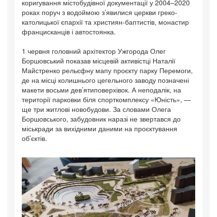
коригування містобудівної документації у 2004–2020
роках поруч з водоймою з’явилися церкви греко-
католицької єпархії та християн-баптистів, монастир
францисканців і автостоянка.
1 червня головний архітектор Ужгорода Олег
Боршовський показав місцевій активістці Наталії
Майстренко рельєфну мапу проєкту парку Перемоги,
де на місці колишнього цегельного заводу позначені
макети восьми дев’ятиповерхівок. А неподалік, на
території парковки біля спорткомплексу «Юність», —
ще три житлові новобудови. За словами Олега
Боршовського, забудовник наразі не звертався до
міськради за вихідними даними на проєктування
об’єктів.