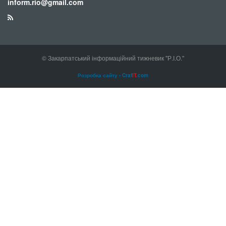
inform.rio@gmail.com
© Закарпатський інформаційний тижневик "Р.І.О."
Розробка сайту - Craf
IT
.com