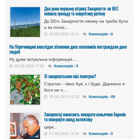
Два роки першому вітряку Закарпаття: як ВЕС
змінила громаду та енергетику регіону
До 22го Закарпаття нікому не треба було
а як понаї...
06.08.2026 14:12
Коменарів - 0
На Перечинщині внаслідок зіткнення двох легковиків постраждали двоє
людей
Ну дуже актуальна інформація....
06.08.2026 17:56
Коменарів - 0
Зі закарпатським ківі лохотрон?
Стратон - гівно був, є і буде. Даремно я
його не п...
05.06.2012 12:23
Коменарів - 49
Закарпатці вимагають покарати коньячних баронів
та повернути завод колективу
цирк...
01.08.2026 14:33
Коменарів - 0