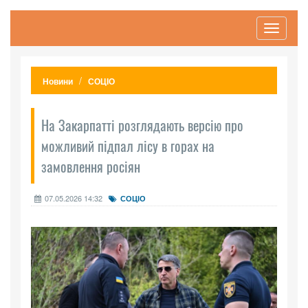
Toggle
navigati
Новини
СОЦІО
На Закарпатті розглядають версію про
можливий підпал лісу в горах на
замовлення росіян
07.05.2026 14:32
СОЦІО