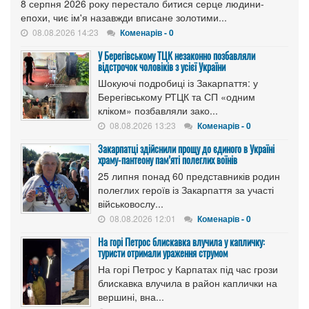
8 серпня 2026 року перестало битися серце людини-
епохи, чиє ім'я назавжди вписане золотими...
08.08.2026 14:23
Коменарів - 0
У Берегівському ТЦК незаконно позбавляли
відстрочок чоловіків з усієї України
Шокуючі подробиці із Закарпаття: у
Берегівському РТЦК та СП «одним
кліком» позбавляли зако...
08.08.2026 13:23
Коменарів - 0
Закарпатці здійснили прощу до єдиного в Україні
храму-пантеону пам’яті полеглих воїнів
25 липня понад 60 представників родин
полеглих героїв із Закарпаття за участі
військовослу...
08.08.2026 12:01
Коменарів - 0
На горі Петрос блискавка влучила у капличку:
туристи отримали ураження струмом
На горі Петрос у Карпатах під час грози
блискавка влучила в район каплички на
вершині, вна...