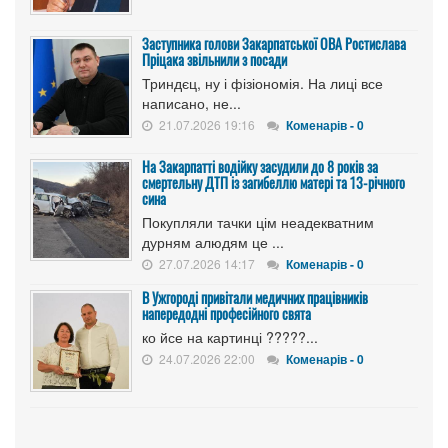
Заступника голови Закарпатської ОВА Ростислава
Пріцака звільнили з посади
Триндєц, ну і фізіономія. На лиці все
написано, не...
21.07.2026 19:16
Коменарів - 0
На Закарпатті водійку засудили до 8 років за
смертельну ДТП із загибеллю матері та 13-річного
сина
Покупляли тачки цім неадекватним
дурням алюдям це ...
27.07.2026 14:17
Коменарів - 0
В Ужгороді привітали медичних працівників
напередодні професійного свята
ко йсе на картинці ?????...
24.07.2026 22:00
Коменарів - 0