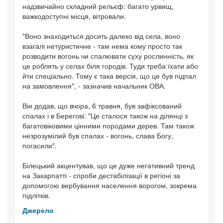
надзвичайно складний рельєф: багато урвищ,
важкодоступні місця, вітровали.
"Воно знаходиться досить далеко від села, воно
взагалі нетуристичне - там нема кому просто так
розводити вогонь чи спалювати суху рослинність, як
це роблять у селах біля городів. Туди треба їхати або
йти спеціально. Тому є така версія, що це був підпал
на замовлення", - зазначив начальник ОВА.
Він додав, що вчора, 6 травня, був зафіксований
спалах і в Берегові: "Це сталося також на ділянці з
багатовіковими цінними породами дерев. Там також
незрозумілий був спалах - вогонь, слава Богу,
погасили".
Білецький акцентував, що це дуже негативний тренд
на Закарпатті - спроби дестабілізації в регіоні за
допомогою вербування населення ворогом, зокрема
підлітків.
Джерело