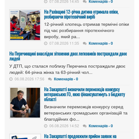
07.08.2026 14:45
Коменарів - 0
На Рахівщині 12-річна дитина отримала опіки,
розбираючи піротехнічний виріб
12-річний хлопець отримав термічні опіки
під час розбирання піротехнічного
виробу, який ра...
07.08.2026 11:35
Коменарів - 0
На Перечинщині внаслідок зіткнення двох легковиків постраждали двоє
людей
У ДТП, що сталася поблизу Перечина постраждали двоє
людей: 64-річна жінка та 63-річний чол...
06.08.2026 17:56
Коменарів - 0
На Закарпатті визначили переможців конкурсу
ветеранських ГО, яких фінансуватимуть з бюджету
області
Визначили переможців конкурсу серед
ветеранських громадських організацій та
благодійних фо...
06.08.2026 14:52
Коменарів - 0
На Закарпатті продовжили прийом заявок на