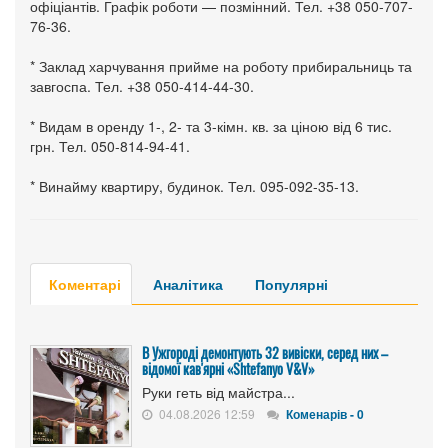
офіціантів. Графік роботи — позмінний. Тел. +38 050-707-
76-36.
* Заклад харчування прийме на роботу прибиральниць та
завгоспа. Тел. +38 050-414-44-30.
* Видам в оренду 1-, 2- та 3-кімн. кв. за ціною від 6 тис.
грн. Тел. 050-814-94-41.
* Винайму квартиру, будинок. Тел. 095-092-35-13.
Коментарі
Аналітика
Популярні
В Ужгороді демонтують 32 вивіски, серед них –
відомої кав'ярні «Shtefanyo V&V»
Руки геть від майстра...
04.08.2026 12:59
Коменарів - 0