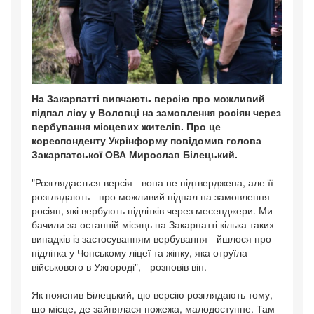
На Закарпатті вивчають версію про можливий
підпал лісу у Воловці на замовлення росіян через
вербування місцевих жителів. Про це
кореспонденту Укрінформу повідомив голова
Закарпатської ОВА Мирослав Білецький.
"Розглядається версія - вона не підтверджена, але її
розглядають - про можливий підпал на замовлення
росіян, які вербують підлітків через месенджери. Ми
бачили за останній місяць на Закарпатті кілька таких
випадків із застосуванням вербування - йшлося про
підлітка у Чопському ліцеї та жінку, яка отруїла
військового в Ужгороді", - розповів він.
Як пояснив Білецький, цю версію розглядають тому,
що місце, де зайнялася пожежа, малодоступне. Там