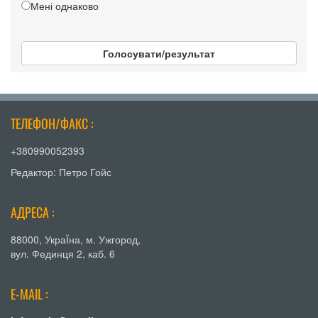
Мені однаково
Голосувати/результат
ТЕЛЕФОН/ФАКС :
+380990052393
Редактор: Петро Гойс
АДРЕСА :
88000, УкраЇна, м. Ужгород,
вул. Фединця 2, каб. 6
E-MAIL :