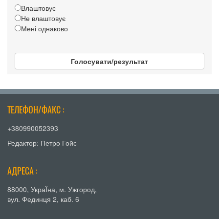
Влаштовує
Не влаштовує
Мені однаково
Голосувати/результат
ТЕЛЕФОН/ФАКС :
+380990052393
Редактор: Петро Гойс
АДРЕСА :
88000, УкраЇна, м. Ужгород,
вул. Фединця 2, каб. 6