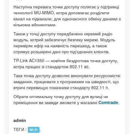
Наступна перевага точки доступу полягає у підтримці
технології MU-MIMO, котра допомагає розділити
канал на підканали, для одночасного обміну даними з
кількома абонентами.
Також у точці доступу передбачено окремий радіо
модуль, котрий забезпечує безпеку мережі. Модуль
перевіряє ефір на наявність перешкод, а також
отримує розширені дані про під'єднаних клієнтів.
TP-Link AC1350 — новітня бездротова точка доступу,
котра працює зі стандартом 802.11 ac.
Така точка доступу дозволяє виконувати ресурсомісткі
завдання, працювати з програмами на швидкості, що
втричі перевищує показники стандарту 802.11 n.
Обрати оптимальну точку доступу для вулиці чи
приміщення ви завжди зможете у магазині
Comtrade
.
admin
ТЕГИ :
,
Wi-Fi