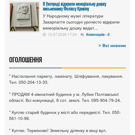
В Ужгороді відкрили меморіальну дошку
письменнику Феліксу Кривіну
У Народному музеї літератури
Закарпаття сьогодні урочисто відкрили
меморіальну дошку видат...
10.07.2026 17:24
Коменарів - 0
Всі новини
ОГОЛОШЕННЯ
* Настилання паркету, ламінату. Шліфування, лакування.
Тел. 050-204-13-33.
* ПРОДАМ 4-кімнатний будинок у м. Лубни Полтавської
області. Всі комунікації, 8 сот. землі. Тел. 095-904-79-24.
* Куплю старий будинок у місті або передмісті. Тел. 050-
561-10-96.
* Куплю. Терміново! Земельну ділянку в кінці вул.