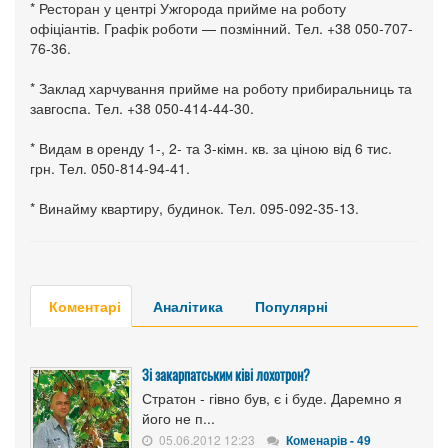
* Ресторан у центрі Ужгорода прийме на роботу
офіціантів. Графік роботи — позмінний. Тел. +38 050-707-
76-36.
* Заклад харчування прийме на роботу прибиральниць та
завгоспа. Тел. +38 050-414-44-30.
* Видам в оренду 1-, 2- та 3-кімн. кв. за ціною від 6 тис.
грн. Тел. 050-814-94-41.
* Винайму квартиру, будинок. Тел. 095-092-35-13.
Коментарі
Аналітика
Популярні
Зі закарпатським ківі лохотрон?
Стратон - гівно був, є і буде. Даремно я
його не п...
05.06.2012 12:23
Коменарів - 49