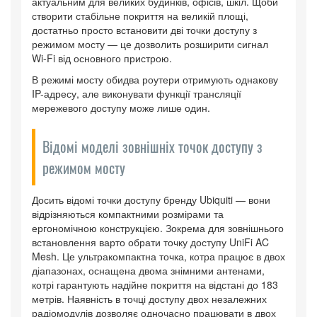
актуальним для великих будинків, офісів, шкіл. Щоби
створити стабільне покриття на великій площі,
достатньо просто встановити дві точки доступу з
режимом мосту — це дозволить розширити сигнал
Wi-Fi від основного пристрою.
В режимі мосту обидва роутери отримують однакову
IP-адресу, але виконувати функції трансляції
мережевого доступу може лише один.
Відомі моделі зовнішніх точок доступу з
режимом мосту
Досить відомі точки доступу бренду Ubiquiti — вони
відрізняються компактними розмірами та
ергономічною конструкцією. Зокрема для зовнішнього
встановлення варто обрати точку доступу UniFi AC
Mesh. Це ультракомпактна точка, котра працює в двох
діапазонах, оснащена двома знімними антенами,
котрі гарантують надійне покриття на відстані до 183
метрів. Наявність в точці доступу двох незалежних
радіомодулів дозволяє одночасно працювати в двох