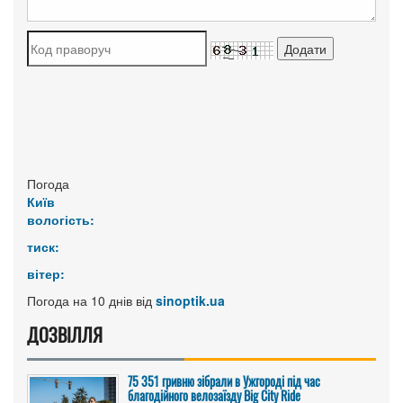
Погода
Київ
вологість:
тиск:
вітер:
Погода на 10 днів від
sinoptik.ua
ДОЗВІЛЛЯ
75 351 гривню зібрали в Ужгороді під час
благодійного велозаїзду Big Сity Ride