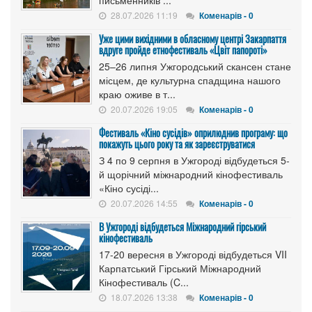
письменників ...
28.07.2026 11:19
Коменарів - 0
Уже цими вихідними в обласному центрі Закарпаття
вдруге пройде етнофестиваль «Цвіт папороті»
25–26 липня Ужгородський скансен стане
місцем, де культурна спадщина нашого
краю оживе в т...
20.07.2026 19:05
Коменарів - 0
Фестиваль «Кіно сусідів» оприлюднив програму: що
покажуть цього року та як зареєструватися
З 4 по 9 серпня в Ужгороді відбудеться 5-
й щорічний міжнародний кінофестиваль
«Кіно сусіді...
20.07.2026 14:55
Коменарів - 0
В Ужгороді відбудеться Міжнародний гірський
кінофестиваль
17-20 вересня в Ужгороді відбудеться VII
Карпатський Гірський Міжнародний
Кінофестиваль (C...
18.07.2026 13:38
Коменарів - 0