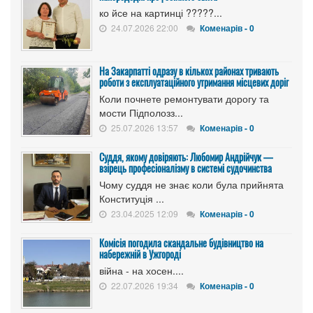
ко йсе на картинці ?????...
24.07.2026 22:00
Коменарів - 0
На Закарпатті одразу в кількох районах тривають
роботи з експлуатаційного утримання місцевих доріг
Коли почнете ремонтувати дорогу та
мости Підполозз...
25.07.2026 13:57
Коменарів - 0
Суддя, якому довіряють: Любомир Андрійчук —
взірець професіоналізму в системі судочинства
Чому суддя не знає коли була прийнята
Конституція ...
23.04.2025 12:09
Коменарів - 0
Комісія погодила скандальне будівництво на
набережній в Ужгороді
війна - на хосен....
22.07.2026 19:34
Коменарів - 0