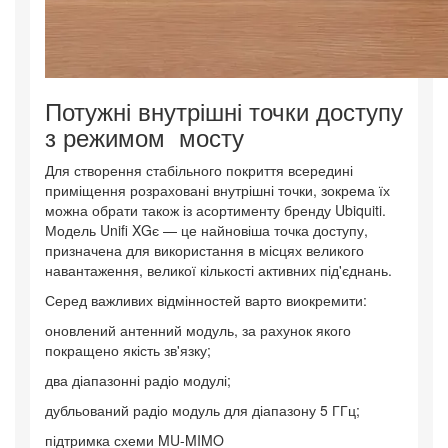
Потужні внутрішні точки доступу
з режимом мосту
Для створення стабільного покриття всередині
приміщення розраховані внутрішні точки, зокрема їх
можна обрати також із асортименту бренду Ubiquiti.
Модель Unifi XGє — це найновіша точка доступу,
призначена для використання в місцях великого
навантаження, великої кількості активних під'єднань.
Серед важливих відмінностей варто виокремити:
оновлений антенний модуль, за рахунок якого
покращено якість зв'язку;
два діапазонні радіо модулі;
дубльований радіо модуль для діапазону 5 ГГц;
підтримка схеми MU-MIMO