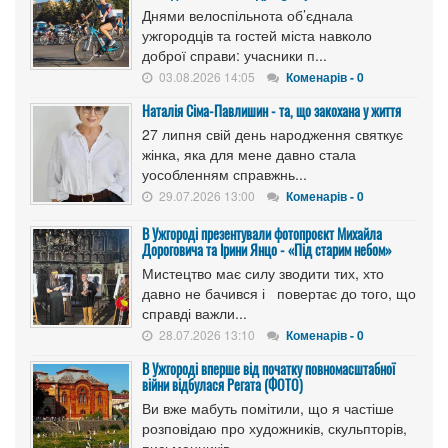
Днями велоспільнота об’єднала
ужгородців та гостей міста навколо
доброї справи: учасники п...
03.08.2026 14:05
Коменарів - 0
Наталія Сіма-Павлишин - та, що закохана у життя
27 липня свій день народження святкує
жінка, яка для мене давно стала
уособленням справжнь...
29.07.2026 13:00
Коменарів - 0
В Ужгороді презентували фотопроєкт Михайла
Дороговича та Ірини Янцо - «Під старим небом»
Мистецтво має силу зводити тих, хто
давно не бачився і повертає до того, що
справді важли...
28.07.2026 13:10
Коменарів - 0
В Ужгороді вперше від початку повномасштабної
війни відбулася Регата (ФОТО)
Ви вже мабуть помітили, що я частіше
розповідаю про художників, скульпторів,