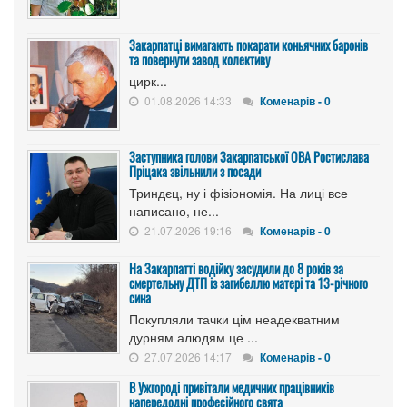
Закарпатці вимагають покарати коньячних баронів
та повернути завод колективу
цирк...
01.08.2026 14:33
Коменарів - 0
Заступника голови Закарпатської ОВА Ростислава
Пріцака звільнили з посади
Триндєц, ну і фізіономія. На лиці все
написано, не...
21.07.2026 19:16
Коменарів - 0
На Закарпатті водійку засудили до 8 років за
смертельну ДТП із загибеллю матері та 13-річного
сина
Покупляли тачки цім неадекватним
дурням алюдям це ...
27.07.2026 14:17
Коменарів - 0
В Ужгороді привітали медичних працівників
напередодні професійного свята