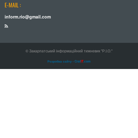
E-MAIL :
inform.rio@gmail.com
© Закарпатський інформаційний тижневик "Р.І.О."
Розробка сайту - Craf
IT
.com