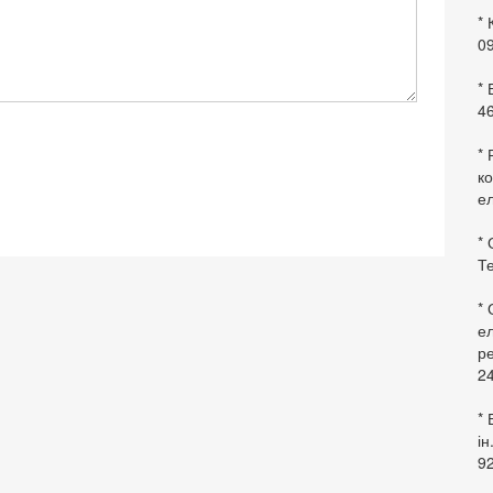
* 
09
*
46
* 
ко
ел
* 
Те
*
ел
ре
24
* 
ін
92