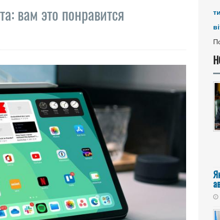
а: вам это понравится
т
ві
По
Н
Я
а