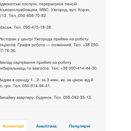
Адвокатські послуги, перерахунок пенсій
ійськовослужбовцям, МВС. Ужгород, вул. Корзо,
/12. Тел. 050-658-70-82.
Масаж. Тел. 095-475-18-38.
 Ресторан у центрі Ужгорода прийме на роботу
іціантів. Графік роботи — позмінний. Тел. +38 050-
7-76-36.
 Заклад харчування прийме на роботу
ибиральниць та завгоспа. Тел. +38 050-414-44-30.
Видам в оренду 1-, 2- та 3-кімн. кв. за ціною від 6
с. грн. Тел. 050-814-94-41.
Винайму квартиру, будинок. Тел. 095-092-35-13.
Коментарі
Аналітика
Популярні