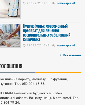
23.07.2026 14:13
Коменарів - 0
Буденофальк: современный
препарат для лечения
воспалительных заболеваний
кишечника
22.07.2026 13:48
Коменарів - 0
Всі новини
ГОЛОШЕННЯ
 Настилання паркету, ламінату. Шліфування,
кування. Тел. 050-204-13-33.
 ПРОДАМ 4-кімнатний будинок у м. Лубни
лтавської області. Всі комунікації, 8 сот. землі. Тел.
95-904-79-24.