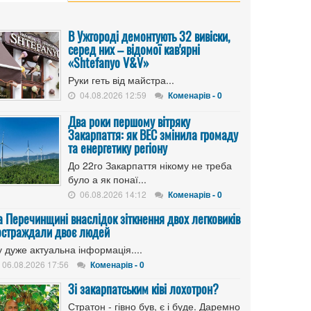
В Ужгороді демонтують 32 вивіски,
серед них – відомої кав'ярні
«Shtefanyo V&V»
Руки геть від майстра...
04.08.2026 12:59
Коменарів - 0
Два роки першому вітряку
Закарпаття: як ВЕС змінила громаду
та енергетику регіону
До 22го Закарпаття нікому не треба
було а як понаї...
06.08.2026 14:12
Коменарів - 0
а Перечинщині внаслідок зіткнення двох легковиків
остраждали двоє людей
 дуже актуальна інформація....
06.08.2026 17:56
Коменарів - 0
Зі закарпатським ківі лохотрон?
Стратон - гівно був, є і буде. Даремно