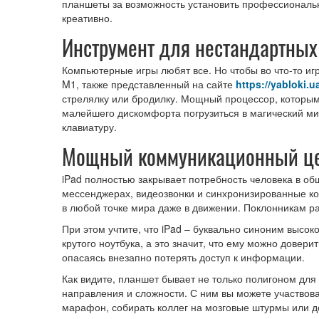
планшеты за возможность установить профессиональ
креативно.
Инструмент для нестандартных
Компьютерные игры любят все. Но чтобы во что-то игра
M1, также представленный на сайте
https://yabloki.u
стрелялку или бродилку. Мощный процессор, которым
малейшего дискомфорта погрузиться в магический ми
клавиатуру.
Мощный коммуникационный ц
iPad полностью закрывает потребность человека в об
мессенджерах, видеозвонки и синхронизированные к
в любой точке мира даже в движении. Поклонникам раб
При этом учтите, что iPad – буквально синоним высо
крутого ноутбука, а это значит, что ему можно довери
опасаясь внезапно потерять доступ к информации.
Как видите, планшет бывает не только полигоном для
направления и сложности. С ним вы можете участвов
марафон, собирать коллег на мозговые штурмы или 