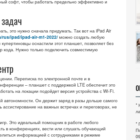
ный софт, чтобы работать предельно эффективно и
 задач
ть, это нужно сначала придумать. Так вот на iPad Air
a/rus/ipad/ipad-air-m1-2022/
можно создать любую
 купертиновцы оснастили этот планшет, позволяет без
р кода. Нужно только подключить совместимую
ентр
щении. Переписка по электронной почте и в
онференции – планшет с поддержкой LTE обеспечит это
О
отать на локации подойдет версия устройства с Wi-Fi.
кой автономности. Он держит заряд в разы дольше самого
*
ть ассистирование на важных встречах и переговорах, не
ла
 игр. Это идеальный помощник в работе любого
*
ать в конференциях, вести или слушать обучающий
По
делиться информацией с сотрудниками в режиме
0