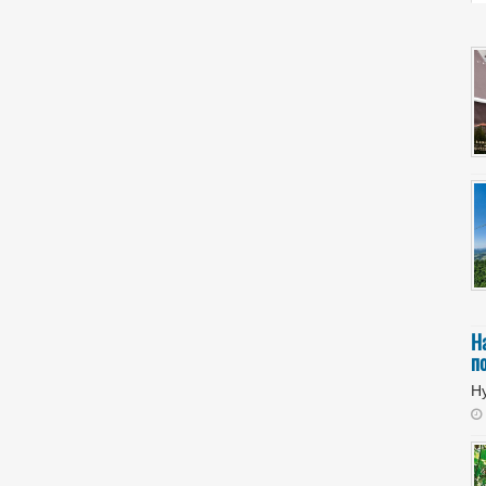
Н
п
Ну