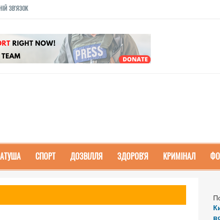
НІЙ ЗВ'ЯЗОК
РАТУША
СПОРТ
ДОЗВІЛЛЯ
ЗДОРОВ'Я
КРИМІНАЛ
ФО
П
К
в