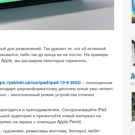
ый для развлечений. Так думают те, кто об истинной
умывался, либо так до конца ее не постиг. На примере
– Apple, мы расширим некоторые горизонты.
Д
tps://yabloki.ua/rus/ipad/ipad-10-9-2022/
– полноценная
Благодаря широкоформатному дисплею юные умы читают,
нно – многооконный режим устройства отлично
пригодится и преподавателям. Синхронизируйте iPad
льшой аудитории и презентуйте новый материал на
рямо на экране с помощью Apple Pencil.
, художники, режиссеры монтажа, блогеры) любят