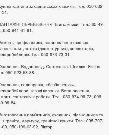
Куплю картини закарпатських класиків. Тел. 050-632-
-31.
 ВАНТАЖНІ ПЕРЕВЕЗЕННЯ. Вантажники. Тел.: 65-49-
, 050-941-61-61.
Ремонт, профілактика, встановлення газових
лонок, плит, котлів (двоконтурних), конвекторів,
ектробойлерів. Тел. 050-673-73-31.
Опалення. Водопровід. Сантехніка. Швидко. Якісно.
л. 050-523-58-88.
 Опалення, водопровід, «безбашенки»,
ектробойлери, газові колонки. Встановлення,
монт, сантехнічні роботи. Тел.: 050-974-99-73, 099-
0-09-84.
Виготовлення пам’ятників, сходинок, підвіконників та
. із граніту, мармуру, гранітної крихти. Тел.: 095-707-
-09, 050-199-63-92, Віктор.