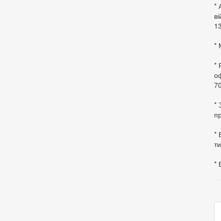
* 
в
13
* 
*
оф
70
*
пр
* 
ти
* 