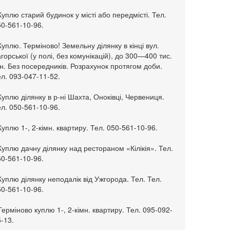
Куплю старий будинок у місті або передмісті. Тел.
50-561-10-96.
Куплю. Терміново! Земельну ділянку в кінці вул.
горської (у полі, без комунікацій), до 300—400 тис.
н. Без посередників. Розрахунок протягом доби.
л. 093-047-11-52.
Куплю ділянку в р-ні Шахта, Оноківці, Червениця.
л. 050-561-10-96.
Куплю 1-, 2-кімн. квартиру. Тел. 050-561-10-96.
Куплю дачну ділянку над рестораном «Кілікія». Тел.
50-561-10-96.
Куплю ділянку неподалік від Ужгорода. Тел. Тел.
50-561-10-96.
Терміново куплю 1-, 2-кімн. квартиру. Тел. 095-092-
-13.