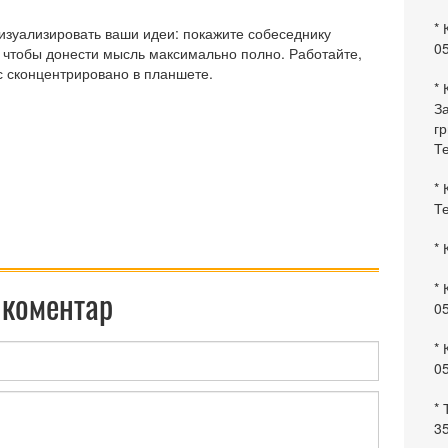
* 
изуализировать ваши идеи: покажите собеседнику
0
 чтобы донести мысль максимально полно. Работайте,
с сконцентрировано в планшете.
* 
За
гр
Те
* 
Те
* 
* 
 коментар
0
* 
0
* 
35