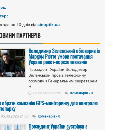
иск:
тер:
года на 10 днів від
sinoptik.ua
ОВИНИ ПАРТНЕРІВ
Володимир Зеленський обговорив із
Марком Рютте умови постачання
Україні ракет-перехоплювачів
Президент України Володимир
Зеленський провів телефонну
розмову з Генеральним секретарем
Н...
06.08.2026 22:55
Коменарів - 0
к обрати компанію GPS-моніторингу для контролю
втопарку
05.08.2026 21:57
Коменарів - 0
Президент України зустрівся з