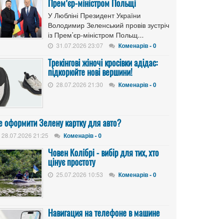
Прем’єр-міністром Польщі
У Любліні Президент України
Володимир Зеленський провів зустріч
із Прем’єр-міністром Польщ...
31.07.2026 23:07
Коменарів - 0
Трекінгові жіночі кросівки адідас:
підкорюйте нові вершини!
28.07.2026 21:30
Коменарів - 0
е оформити Зелену картку для авто?
28.07.2026 21:25
Коменарів - 0
Човен Колібрі - вибір для тих, хто
цінує простоту
25.07.2026 10:53
Коменарів - 0
Навигация на телефоне в машине