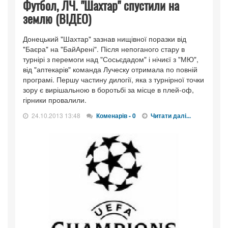
Футбол, ЛЧ. "Шахтар" спустили на
землю (ВІДЕО)
Донецький "Шахтар" зазнав нищівної поразки від
"Баєра" на "БайАрені". Після непоганого стару в
турнірі з перемоги над "Сосьєдадом" і нічиєї з "МЮ",
від "аптекарів" команда Луческу отримала по повній
програмі. Першу частину дилогії, яка з турнірної точки
зору є вирішальною в боротьбі за місце в плей-оф,
гірники провалили.
24.10.2013 13:48
Коменарів - 0
Читати далі...