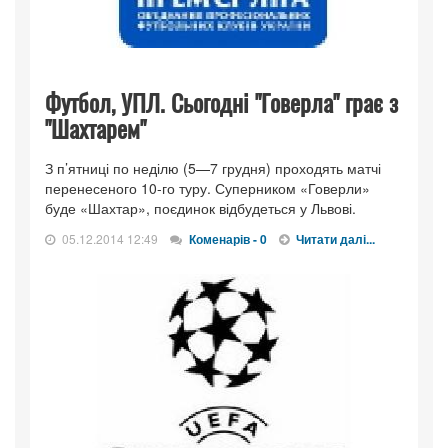
Футбол, УПЛ. Сьогодні "Говерла" грає з
"Шахтарем"
З п’ятниці по неділю (5—7 грудня) проходять матчі
перенесеного 10-го туру. Суперником «Говерли»
буде «Шахтар», поєдинок відбудеться у Львові.
05.12.2014 12:49
Коменарів - 0
Читати далі...