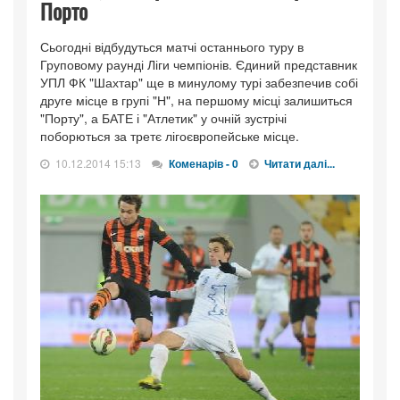
Порто
Сьогодні відбудуться матчі останнього туру в
Груповому раунді Ліги чемпіонів. Єдиний представник
УПЛ ФК "Шахтар" ще в минулому турі забезпечив собі
друге місце в групі "Н", на першому місці залишиться
"Порту", а БАТЕ і "Атлетик" у очній зустрічі
поборються за третє лігоєвропейське місце.
10.12.2014 15:13
Коменарів - 0
Читати далі...