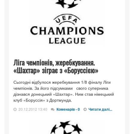
Ліга чемпіонів, жеребкування.
«Шахтар» зіграє з «Боруссією»
Сьогодні відбулося жеребкування 1/8 фіналу Ліги
чемпіонів. За його підсумками свого суперника
дізнався донецький «Шахтар». Ним став німецький
клуб «Боруссія» з Дортмунда.
20.12.2012 13:40
Коменарів - 0
Читати далі...