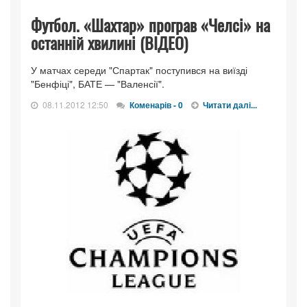
Футбол. «Шахтар» програв «Челсі» на
останній хвилині (ВІДЕО)
У матчах середи "Спартак" поступився на виїзді
"Бенфіці", БАТЕ — "Валенсії".
08.11.2012 12:50
Коменарів - 0
Читати далі...