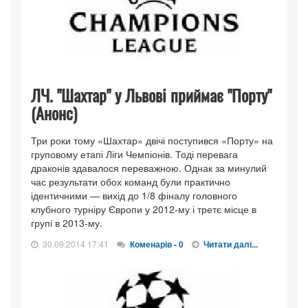
ЛЧ. "Шахтар" у Львові приймає "Порту"
(Анонс)
Три роки тому «Шахтар» двічі поступився «Порту» на
груповому етапі Ліги Чемпіонів. Тоді перевага
драконів здавалося переважною. Однак за минулий
час результати обох команд були практично
ідентичними — вихід до 1/8 фіналу головного
клубного турніру Європи у 2012-му і третє місце в
групі в 2013-му.
30.09.2014 17:41
Коменарів - 0
Читати далі...