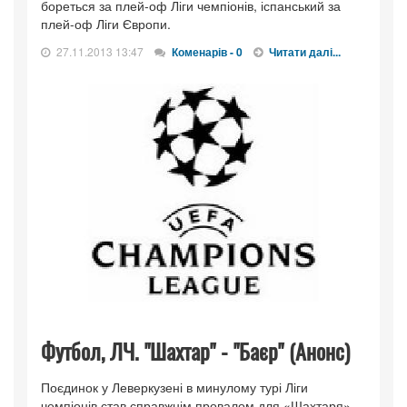
бореться за плей-оф Ліги чемпіонів, іспанський за
плей-оф Ліги Європи.
27.11.2013 13:47
Коменарів - 0
Читати далі...
Футбол, ЛЧ. "Шахтар" - "Баєр" (Анонс)
Поєдинок у Леверкузені в минулому турі Ліги
чемпіонів став справжнім провалом для «Шахтаря».