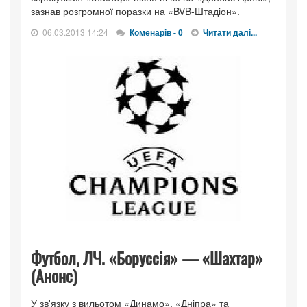
зазнав розгромної поразки на «BVB-Штадіон».
06.03.2013 14:24
Коменарів - 0
Читати далі...
Футбол, ЛЧ. «Боруссія» — «Шахтар»
(Анонс)
У зв'язку з вильотом «Динамо», «Дніпра» та