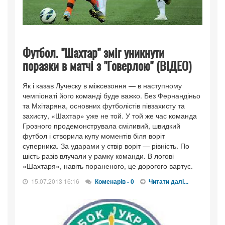
Футбол. "Шахтар" зміг уникнути
поразки в матчі з "Говерлою" (ВІДЕО)
Як і казав Луческу в міжсезоння — в наступному
чемпіонаті його команді буде важко. Без Фернандіньо
та Мхітаряна, основних футболістів півзахисту та
захисту, «Шахтар» уже не той. У той же час команда
Грозного продемонструвала сміливий, швидкий
футбол і створила купу моментів біля воріт
суперника. За ударами у ствір воріт — рівність. По
шість разів влучали у рамку команди. В логові
«Шахтаря», навіть пораненого, це дорогого вартує.
15.07.2013 16:16
Коменарів - 0
Читати далі...