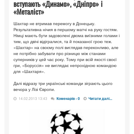
вступають «Динамо», «Дніпро» і
«Металіст»
Шахтар не втримав перемогу в Донецьку.
Результативна нічия в першому матчі на руку гостям.
Німці мають бути задоволені двома виїзними голами і
тим, що двічі відігралися, та й показаної грою теж.
«Шахтар» на своєму полі виглядав переконливо, але
не потрібно забувати про різницю між станами
суперників у цей час року. Тому при всій якості своєї
гри, «Боруссія» не виглядає непрохідною командою
для «Шахтаря».
Далі відразу три українські команди зіграють цього
вечора у Лізі Європи.
14.02.2013 13:43
Коменарів - 0
Читати далі...