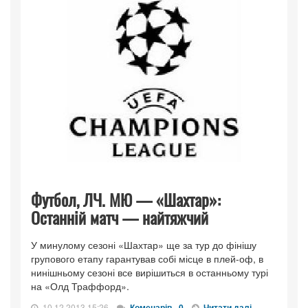
Футбол, ЛЧ. МЮ — «Шахтар»:
Останній матч — найтяжчий
У минулому сезоні «Шахтар» ще за тур до фінішу
групового етапу гарантував собі місце в плей-оф, в
нинішньому сезоні все вирішиться в останньому турі
на «Олд Траффорд».
10.12.2013 15:26
Коменарів - 0
Читати далі...