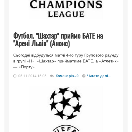
Футбол. "Шахтар" прийме БАТЕ на
"Арені Львів" (Анонс)
Сьогодні відбудуться матчі 4-го туру Групового раунду
в групі «Н». «Шахтар» прийматиме БАТЕ, а «Атлетик»
— «Порту».
05.11.2014 15:05
Коменарів - 0
Читати далі...