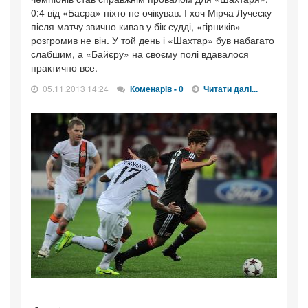
0:4 від «Баєра» ніхто не очікував. І хоч Мірча Луческу
після матчу звично кивав у бік судді, «гірників»
розгромив не він. У той день і «Шахтар» був набагато
слабшим, а «Байєру» на своєму полі вдавалося
практично все.
05.11.2013 14:24
Коменарів - 0
Читати далі...