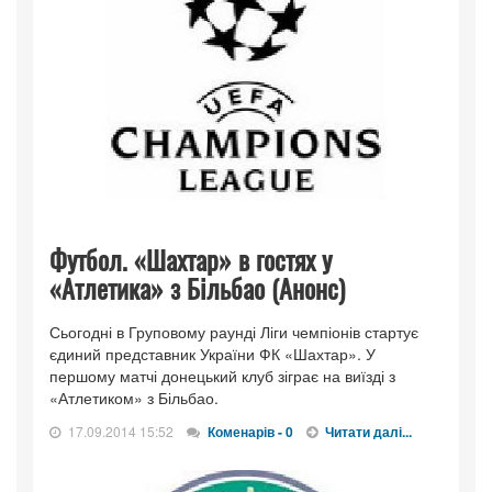
Футбол. «Шахтар» в гостях у
«Атлетика» з Більбао (Анонс)
Сьогодні в Груповому раунді Ліги чемпіонів стартує
єдиний представник України ФК «Шахтар». У
першому матчі донецький клуб зіграє на виїзді з
«Атлетиком» з Більбао.
17.09.2014 15:52
Коменарів - 0
Читати далі...