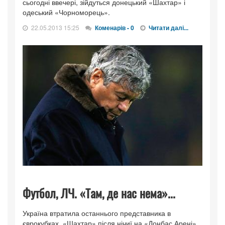
сьогодні ввечері, зійдуться донецький «Шахтар» і
одеський «Чорноморець».
22.05.2013 15:25
Коменарів - 0
Читати далі...
Футбол, ЛЧ. «Там, де нас нема»...
Україна втратила останнього представника в
єврокубках. «Шахтар» після нічиї на «Донбас Арені»,