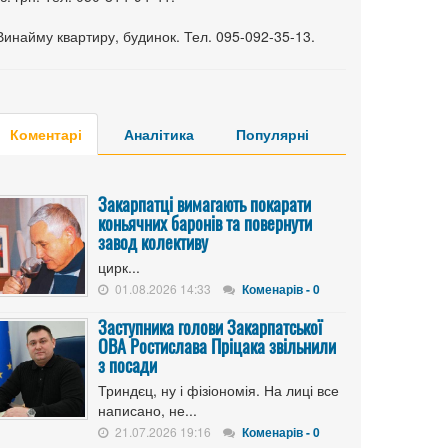
Винайму квартиру, будинок. Тел. 095-092-35-13.
Коментарі
Аналітика
Популярні
Закарпатці вимагають покарати
коньячних баронів та повернути
завод колективу
цирк...
01.08.2026 14:33
Коменарів - 0
Заступника голови Закарпатської
ОВА Ростислава Пріцака звільнили
з посади
Триндєц, ну і фізіономія. На лиці все
написано, не...
21.07.2026 19:16
Коменарів - 0