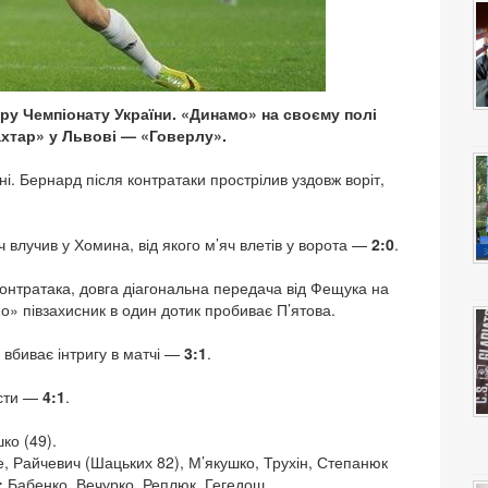
уру Чемпіонату України. «Динамо» на своєму полі
хтар» у Львові — «Говерлу».
і. Бернард після контратаки прострілив уздовж воріт,
ч влучив у Хомина, від якого м’яч влетів у ворота —
2:0
.
Контратака, довга діагональна передача від Фещука на
о» півзахисник в один дотик пробиває П’ятова.
 вбиває інтригу в матчі —
3:1
.
ости —
4:1
.
ко (49).
е, Райчевич (Шацьких 82), М’якушко, Трухін, Степанюк
:
Бабенко, Вечурко, Реплюк, Гегедош.