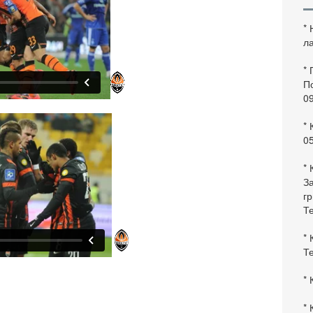
*
ла
*
По
0
* 
0
* 
За
гр
Те
* 
Те
* 
* 