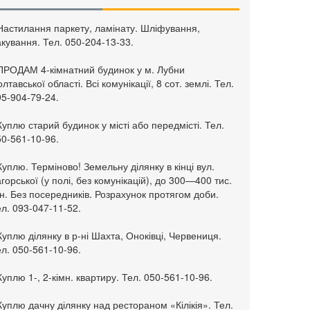
 Настилання паркету, ламінату. Шліфування,
кування. Тел. 050-204-13-33.
 ПРОДАМ 4-кімнатний будинок у м. Лубни
лтавської області. Всі комунікації, 8 сот. землі. Тел.
95-904-79-24.
Куплю старий будинок у місті або передмісті. Тел.
50-561-10-96.
Куплю. Терміново! Земельну ділянку в кінці вул.
горської (у полі, без комунікацій), до 300—400 тис.
н. Без посередників. Розрахунок протягом доби.
л. 093-047-11-52.
Куплю ділянку в р-ні Шахта, Оноківці, Червениця.
л. 050-561-10-96.
Куплю 1-, 2-кімн. квартиру. Тел. 050-561-10-96.
Куплю дачну ділянку над рестораном «Кілікія». Тел.