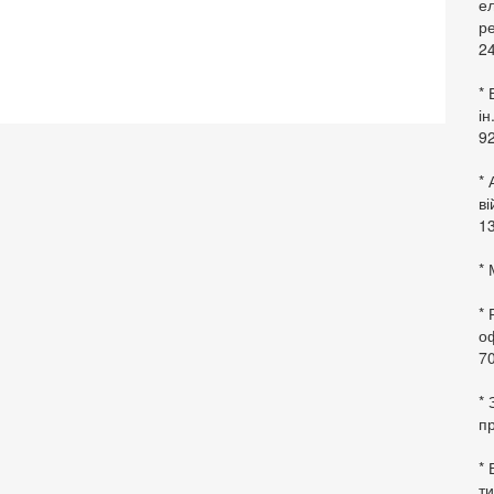
ел
ре
24
* 
ін
92
* 
в
13
* 
*
оф
70
*
пр
* 
ти