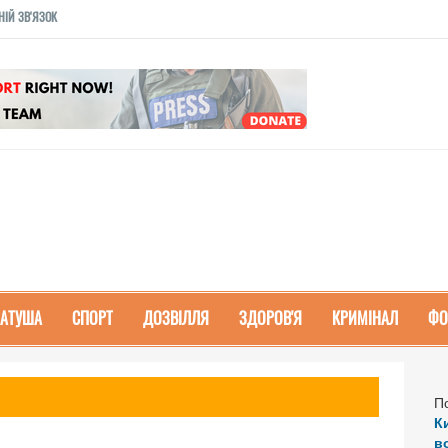
НІЙ ЗВ'ЯЗОК
РАТУША
СПОРТ
ДОЗВІЛЛЯ
ЗДОРОВ'Я
КРИМІНАЛ
ФО
П
К
в