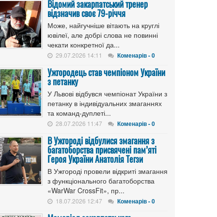
Відомий закарпатський тренер
відзначив своє 79-річчя
Може, найгучніше вітають на круглі
ювілеї, але добрі слова не повинні
чекати конкретної да...
29.07.2026 14:11
Коменарів - 0
Ужгородець став чемпіоном України
з петанку
У Львові відбувся чемпіонат України з
петанку в індивідуальних змаганнях
та команд-дуплеті...
28.07.2026 11:47
Коменарів - 0
В Ужгороді відбулися змагання з
багатоборства присвячені пам’яті
Героя України Анатолія Тегзи
В Ужгороді провели відкриті змагання
з функціонального багатоборства
«WarWar CrossFit», пр...
18.07.2026 12:47
Коменарів - 0