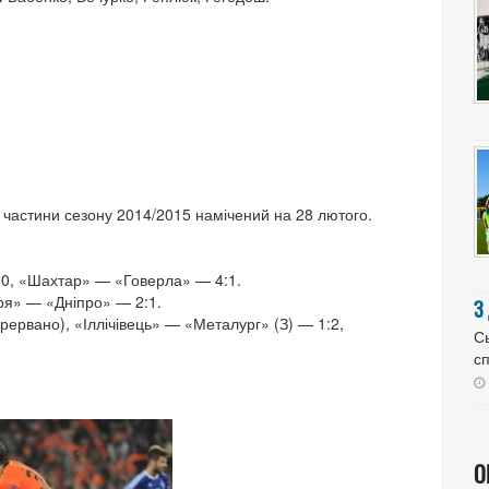
ї частини сезону 2014/2015 намічений на 28 лютого.
0, «Шахтар» — «Говерла» — 4:1.
ря» — «Дніпро» — 2:1.
З
ервано), «Іллічівець» — «Металург» (З) — 1:2,
Сь
сп
О