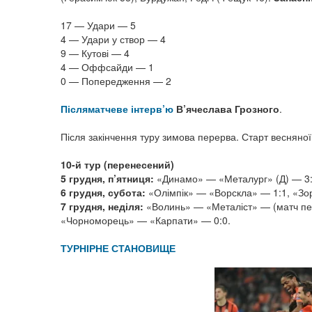
17 — Удари — 5
4 — Удари у створ — 4
9 — Кутові — 4
4 — Оффсайди — 1
0 — Попередження — 2
Післяматчеве інтерв’ю
В’ячеслава Грозного
.
Після закінчення туру зимова перерва. Старт весняно
10-й тур (перенесений)
5 грудня, п’ятниця:
«Динамо» — «Металург» (Д) — 3:
6 грудня, субота:
«Олімпік» — «Ворскла» — 1:1, «Зо
7 грудня, неділя:
«Волинь» — «Металіст» — (матч пер
«Чорноморець» — «Карпати» — 0:0.
ТУРНІРНЕ СТАНОВИЩЕ