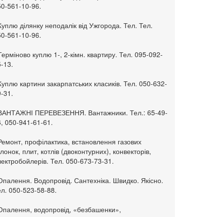
50-561-10-96.
Куплю ділянку неподалік від Ужгорода. Тел. Тел.
50-561-10-96.
Терміново куплю 1-, 2-кімн. квартиру. Тел. 095-092-
-13.
Куплю картини закарпатських класиків. Тел. 050-632-
-31.
 ВАНТАЖНІ ПЕРЕВЕЗЕННЯ. Вантажники. Тел.: 65-49-
, 050-941-61-61.
Ремонт, профілактика, встановлення газових
лонок, плит, котлів (двоконтурних), конвекторів,
ектробойлерів. Тел. 050-673-73-31.
Опалення. Водопровід. Сантехніка. Швидко. Якісно.
л. 050-523-58-88.
 Опалення, водопровід, «безбашенки»,