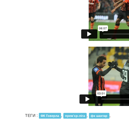
ТЕГИ :
,
,
,
ФК Говерла
прем’єр-ліга
фк шахтар