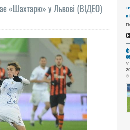
ає «Шахтарю» у Львові (ВІДЕО)
т
ві
По
С
Ф
се
У 
20