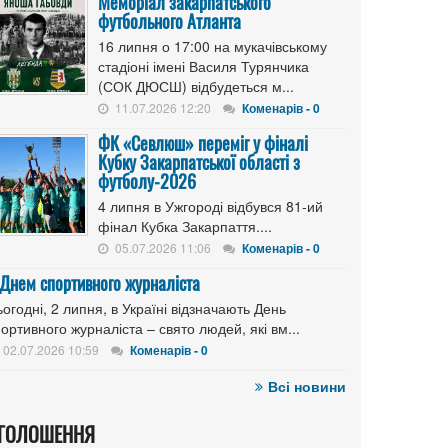
Меморіал закарпатського
футбольного Атланта
16 липня о 17:00 на мукачівському
стадіоні імені Василя Турянчика
(СОК ДЮСШ) відбудеться м...
11.07.2026 12:20
Коменарів - 0
ФК «Севлюш» переміг у фіналі
Кубку Закарпатської області з
футболу-2026
4 липня в Ужгороді відбувся 81-ий
фінал Кубка Закарпаття....
05.07.2026 11:06
Коменарів - 0
 Днем спортивного журналіста
огодні, 2 липня, в Україні відзначають День
ортивного журналіста – свято людей, які вм...
02.07.2026 10:59
Коменарів - 0
Всі новини
ГОЛОШЕННЯ