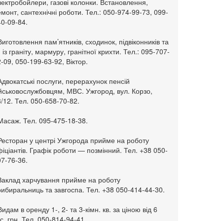
ектробойлери, газові колонки. Встановлення,
монт, сантехнічні роботи. Тел.: 050-974-99-73, 099-
0-09-84.
Виготовлення пам’ятників, сходинок, підвіконників та
. із граніту, мармуру, гранітної крихти. Тел.: 095-707-
-09, 050-199-63-92, Віктор.
Адвокатські послуги, перерахунок пенсій
ійськовослужбовцям, МВС. Ужгород, вул. Корзо,
/12. Тел. 050-658-70-82.
Масаж. Тел. 095-475-18-38.
 Ресторан у центрі Ужгорода прийме на роботу
іціантів. Графік роботи — позмінний. Тел. +38 050-
7-76-36.
 Заклад харчування прийме на роботу
ибиральниць та завгоспа. Тел. +38 050-414-44-30.
Видам в оренду 1-, 2- та 3-кімн. кв. за ціною від 6
с. грн. Тел. 050-814-94-41.