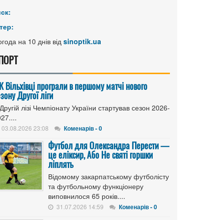
иск:
тер:
года на 10 днів від
sinoptik.ua
ПОРТ
К Вільхівці програли в першому матчі нового
зону Другої ліги
Другій лізі Чемпіонату України стартував сезон 2026-
27....
03.08.2026 23:08
Коменарів - 0
Футбол для Олександра Перести —
це еліксир, Або Не святі горшки
ліплять
Відомому закарпатському футболісту
та футбольному функціонеру
виповнилося 65 років....
31.07.2026 14:59
Коменарів - 0