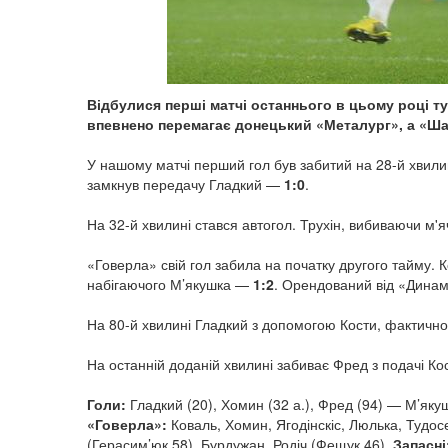
Відбулися перші матчі останнього в цьому році т
впевнено перемагає донецький «Металург», а «Ша
У нашому матчі перший гол був забитий на 28-й хвилин
замкнув передачу Гладкий —
1:0
.
На 32-й хвилині стався автогол. Трухін, вибиваючи м'я
«Говерла» свій гол забила на початку другого тайму. 
набігаючого М’якушка —
1:2
. Орендований від «Динам
На 80-й хвилині Гладкий з допомогою Кости, фактично
На останній доданій хвилині забиває Фред з подачі К
Голи:
Гладкий (20), Хомин (32 а.), Фред (94) — М’якуш
«Говерла»:
Коваль, Хомин, Ягодінскіс, Люлька, Тудос
(Герасим’юк 58), Бурдужан, Родіч (Фещук 46).
Запасні