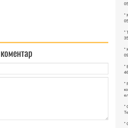
0
* 
0
* 
35
 коментар
* 
09
*
46
* 
ко
ел
* 
Те
*