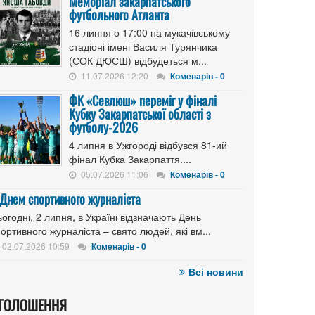
Меморіал закарпатського
футбольного Атланта
16 липня о 17:00 на мукачівському
стадіоні імені Василя Турянчика
(СОК ДЮСШ) відбудеться м...
11.07.2026 12:20
Коменарів - 0
ФК «Севлюш» переміг у фіналі
Кубку Закарпатської області з
футболу-2026
4 липня в Ужгороді відбувся 81-ий
фінал Кубка Закарпаття....
05.07.2026 11:06
Коменарів - 0
 Днем спортивного журналіста
огодні, 2 липня, в Україні відзначають День
ортивного журналіста – свято людей, які вм...
02.07.2026 10:59
Коменарів - 0
Всі новини
ГОЛОШЕННЯ