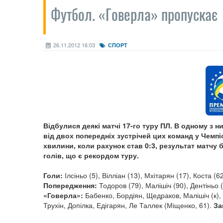
Футбол. «Говерла» пропускає 
26.11.2012 16:03
СПОРТ
Відбулися деякі матчі 17-го туру ПЛ. В одному з 
від двох попередніх зустрічей цих команд у Чемпі
хвилини, коли рахунок став 0:3, результат матчу 
голів, що є рекордом туру.
Голи:
Ілсіньо (5), Вілліан (13), Мхітарян (17), Коста (6
Попередження:
Тодоров (79), Малішіч (90), Дентіньо (
«Говерла»:
Бабенко, Бордіян, Щедраков, Малішіч (к),
Трухін, Допілка, Едігарян, Ле Таллек (Міщенко, 61).
За