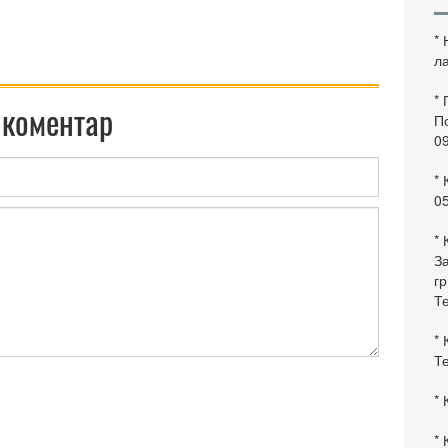
*
ла
*
 коментар
По
0
* 
0
* 
За
гр
Те
* 
Те
* 
* 