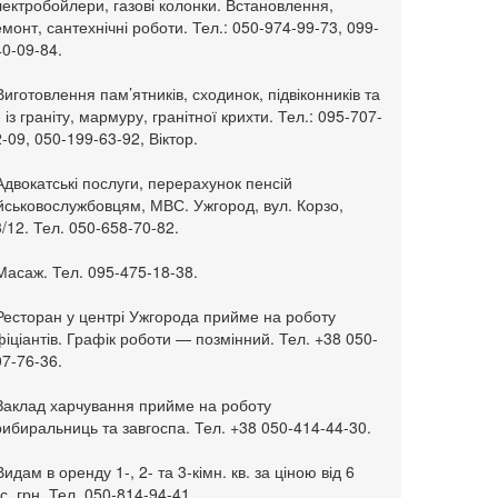
ектробойлери, газові колонки. Встановлення,
монт, сантехнічні роботи. Тел.: 050-974-99-73, 099-
0-09-84.
Виготовлення пам’ятників, сходинок, підвіконників та
. із граніту, мармуру, гранітної крихти. Тел.: 095-707-
-09, 050-199-63-92, Віктор.
Адвокатські послуги, перерахунок пенсій
ійськовослужбовцям, МВС. Ужгород, вул. Корзо,
/12. Тел. 050-658-70-82.
Масаж. Тел. 095-475-18-38.
 Ресторан у центрі Ужгорода прийме на роботу
іціантів. Графік роботи — позмінний. Тел. +38 050-
7-76-36.
 Заклад харчування прийме на роботу
ибиральниць та завгоспа. Тел. +38 050-414-44-30.
Видам в оренду 1-, 2- та 3-кімн. кв. за ціною від 6
с. грн. Тел. 050-814-94-41.