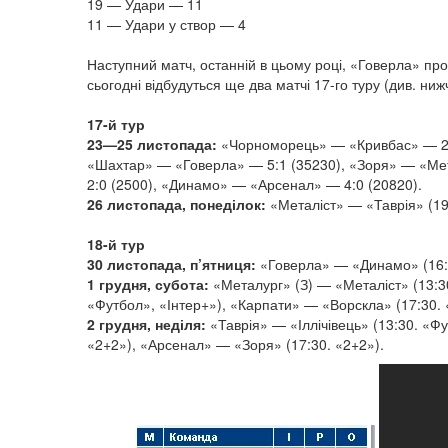
19 — Удари — 11
11 — Удари у створ — 4
Наступний матч, останній в цьому році, «Говерла» п
сьогодні відбудуться ще два матчі 17-го туру (див. ниж
17-й тур
23—25 листопада:
«Чорноморець» — «Кривбас» — 2:0
«Шахтар» — «Говерла» — 5:1 (35230), «Зоря» — «Мета
2:0 (2500), «Динамо» — «Арсенал» — 4:0 (20820).
26 листопада, понеділок:
«Металіст» — «Таврія» (19:
18-й тур
30 листопада, п’ятниця:
«Говерла» — «Динамо» (16:0
1 грудня, субота:
«Металург» (З) — «Металіст» (13:30
«Футбол», «Інтер+»), «Карпати» — «Ворскла» (17:30. 
2 грудня, неділя:
«Таврія» — «Іллічівець» (13:30. «Ф
«2+2»), «Арсенал» — «Зоря» (17:30. «2+2»).