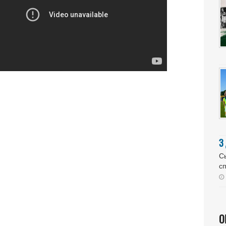
З
Сь
сп
О