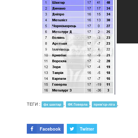
ТЕГИ :
,
,
,
фк шахтар
ФК Говерла
прем’єр-ліга
Facebook
Twitter