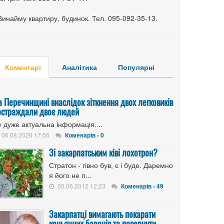
Винайму квартиру, будинок. Тел. 095-092-35-13.
Коментарі
Аналітика
Популярні
а Перечинщині внаслідок зіткнення двох легковиків
остраждали двоє людей
 дуже актуальна інформація....
06.08.2026 17:56
Коменарів - 0
Зі закарпатським ківі лохотрон?
Стратон - гівно був, є і буде. Даремно
я його не п...
05.06.2012 12:23
Коменарів - 49
Закарпатці вимагають покарати
коньячних баронів та повернути