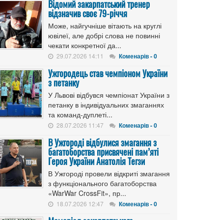
Відомий закарпатський тренер
відзначив своє 79-річчя
Може, найгучніше вітають на круглі
ювілеї, але добрі слова не повинні
чекати конкретної да...
29.07.2026 14:11
Коменарів - 0
Ужгородець став чемпіоном України
з петанку
У Львові відбувся чемпіонат України з
петанку в індивідуальних змаганнях
та команд-дуплеті...
28.07.2026 11:47
Коменарів - 0
В Ужгороді відбулися змагання з
багатоборства присвячені пам’яті
Героя України Анатолія Тегзи
В Ужгороді провели відкриті змагання
з функціонального багатоборства
«WarWar CrossFit», пр...
18.07.2026 12:47
Коменарів - 0