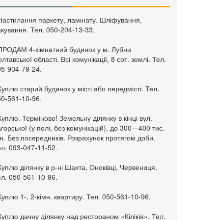
 Настилання паркету, ламінату. Шліфування,
кування. Тел. 050-204-13-33.
 ПРОДАМ 4-кімнатний будинок у м. Лубни
лтавської області. Всі комунікації, 8 сот. землі. Тел.
95-904-79-24.
Куплю старий будинок у місті або передмісті. Тел.
50-561-10-96.
Куплю. Терміново! Земельну ділянку в кінці вул.
горської (у полі, без комунікацій), до 300—400 тис.
н. Без посередників. Розрахунок протягом доби.
л. 093-047-11-52.
Куплю ділянку в р-ні Шахта, Оноківці, Червениця.
л. 050-561-10-96.
Куплю 1-, 2-кімн. квартиру. Тел. 050-561-10-96.
Куплю дачну ділянку над рестораном «Кілікія». Тел.