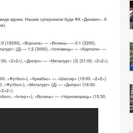
роведе вдома. Нашим суперником буде ФК «Динамо». А
че).
 (19330), «Ворскла» — «Волинь» — 0:1 (3200),
лург» (Д) — 1:2 (3000), «Іллічівець» — «Карпати» —
00, «2+2»), «Дніпро» — «Металург» (З) (21:00, «2+2»).
0. «Футбол»), «Кривбас» — «Шахтар» (19:00. «2+2»).
. «Футбол»), «Металург» (Д) — «Дніпро» (16:00.
«2+2»).
утбол», «Інтер+»), «Волинь» — «Чорноморець» (15:30.