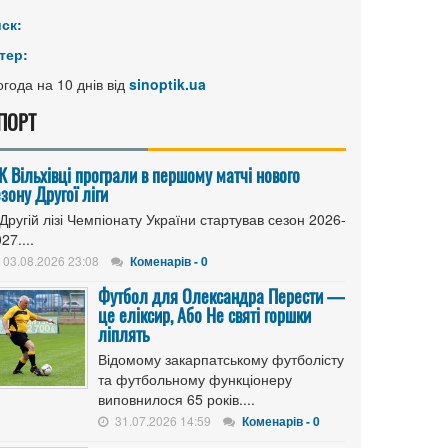
иск:
тер:
года на 10 днів від
sinoptik.ua
ПОРТ
К Вільхівці програли в першому матчі нового
зону Другої ліги
Другій лізі Чемпіонату України стартував сезон 2026-
27....
03.08.2026 23:08
Коменарів - 0
Футбол для Олександра Перести —
це еліксир, Або Не святі горшки
ліплять
Відомому закарпатському футболісту
та футбольному функціонеру
виповнилося 65 років....
31.07.2026 14:59
Коменарів - 0