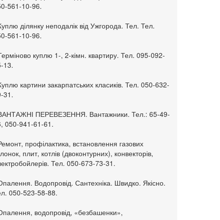
50-561-10-96.
Куплю ділянку неподалік від Ужгорода. Тел. Тел.
50-561-10-96.
Терміново куплю 1-, 2-кімн. квартиру. Тел. 095-092-
-13.
Куплю картини закарпатських класиків. Тел. 050-632-
-31.
 ВАНТАЖНІ ПЕРЕВЕЗЕННЯ. Вантажники. Тел.: 65-49-
, 050-941-61-61.
Ремонт, профілактика, встановлення газових
лонок, плит, котлів (двоконтурних), конвекторів,
ектробойлерів. Тел. 050-673-73-31.
Опалення. Водопровід. Сантехніка. Швидко. Якісно.
л. 050-523-58-88.
 Опалення, водопровід, «безбашенки»,