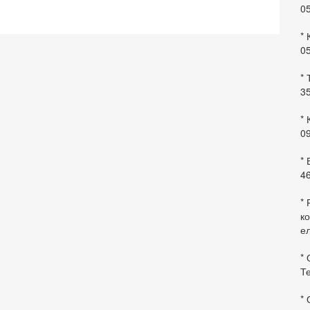
0
* 
0
* 
35
* 
09
*
46
* 
ко
ел
* 
Те
*