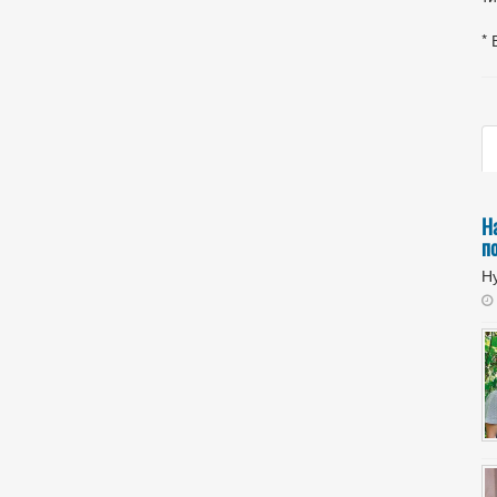
* 
Н
п
Ну