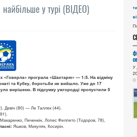
найбільше у турі (ВІДЕО)
т
ві
По
С
Ф
се
У 
20
них «Говерла» програла «Шахтарю» — 1:5. На відміну
онаті та Кубку, боротьби не вийшло. Уже до 17
було вирішено. В підсумку ужгородці пропустили 5
2), Девіч (80) — Ле Таллек (44).
91).
 Макаренко, Печенкін, Лопес Фелпето (Тодоров, 78),
пасні:
Яшков, Микуляк, Косирін.