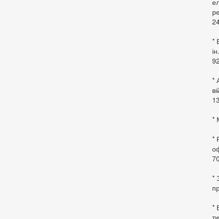
ел
ре
24
* 
ін
92
* 
в
13
* 
*
оф
70
*
пр
* 
ти