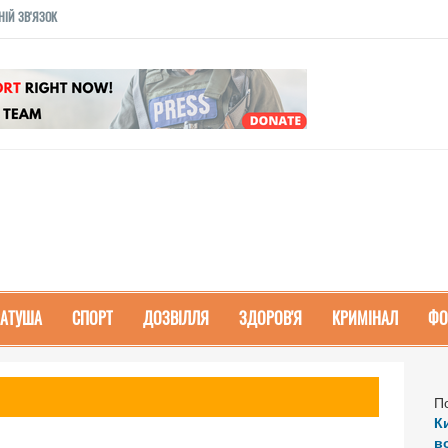
НІЙ ЗВ'ЯЗОК
РАТУША
СПОРТ
ДОЗВІЛЛЯ
ЗДОРОВ'Я
КРИМІНАЛ
ФО
П
К
в