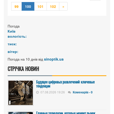
Наступна
99
100
101
102
»
Погода
Київ
вологість:
тиск:
вітер:
Погода на 10 днів від
sinoptik.ua
СТРІЧКА НОВИН
Будущее цифровых развлечений: ключевые
тенденции
07.08.2026 19:26
Коменарів - 0
Главные технологии, которые меняют рынок