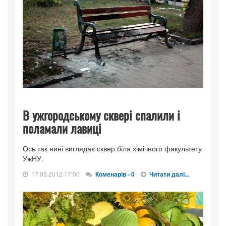
В ужгородському сквері спалили і
поламали лавиці
Ось так нині виглядає сквер біля хімічного факультету
УжНУ.
17.09.2012 17:00
Коменарів - 0
Читати далі...