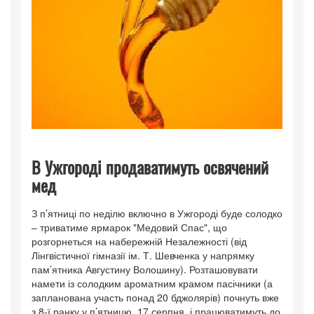
В Ужгороді продаватимуть освячений
мед
З п’ятниці по неділю включно в Ужгороді буде солодко
– триватиме ярмарок "Медовий Спас", що
розгорнеться на набережній Незалежності (від
Лінгвістичної гімназії ім. Т. Шевченка у напрямку
пам’ятника Августину Волошину). Розташовувати
намети із солодким ароматним крамом пасічники (а
запланована участь понад 20 бджолярів) почнуть вже
з 8-ї ранку у п’ятницю, 17 серпня, і працюватимуть до