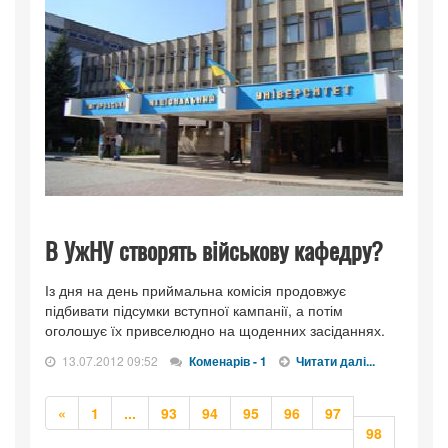
В УжНУ створять військову кафедру?
Із дня на день приймальна комісія продовжує
підбивати підсумки вступної кампанії, а потім
оголошує їх привселюдно на щоденних засіданнях.
13.07.2012 09:52
Коменарів - 1
Читати далі...
Попередня
Попередня
«
1
...
93
94
95
96
97
98