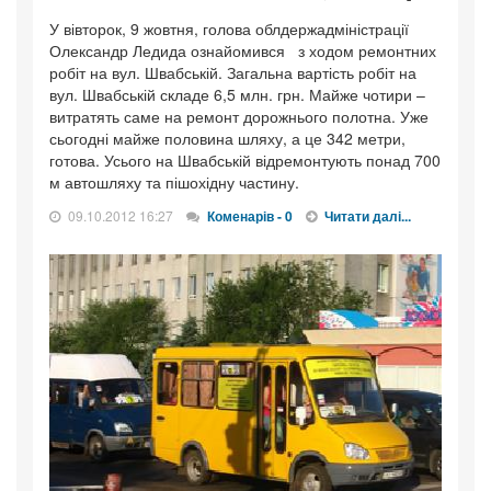
У вівторок, 9 жовтня, голова облдержадміністрації
Олександр Ледида ознайомився з ходом ремонтних
робіт на вул. Швабській. Загальна вартість робіт на
вул. Швабській складе 6,5 млн. грн. Майже чотири –
витратять саме на ремонт дорожнього полотна. Уже
сьогодні майже половина шляху, а це 342 метри,
готова. Усього на Швабській відремонтують понад 700
м автошляху та пішохідну частину.
09.10.2012 16:27
Коменарів - 0
Читати далі...