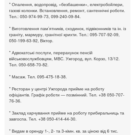
* Опалення, водопровід, «безбашенки», електробойлери,
газові колонки. Встановлення, ремонт, сантехнічні роботи.
Тел.: 050-974-99-73, 099-240-09-84.
* Виготовлення пам’ятників, сходинок, підвіконників та ін. із
граніту, мармуру, гранітної крихти. Тел.: 095-707-92-09,
050-199-63-92, Віктор.
* Адвокатські послуги, перерахунок пенсій
військовослужбовцям, МВС. Ужгород, вул. Корзо, 13/12.
Тел. 050-658-70-82.
* Масаж. Тел. 095-475-18-38.
* Ресторан у центрі Ужгорода прийме на роботу
офіціантів. Графік роботи — позмінний. Тел. +38 050-707-
76-36.
* Заклад харчування прийме на роботу прибиральниць та
завгоспа. Тел. +38 050-414-44-30.
* Видам в оренду 1-, 2- та 3-кімн. кв. за ціною від 6 тис.