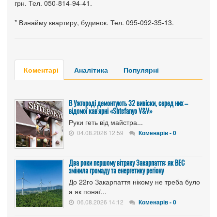
грн. Тел. 050-814-94-41.
* Винайму квартиру, будинок. Тел. 095-092-35-13.
Коментарі
Аналітика
Популярні
В Ужгороді демонтують 32 вивіски, серед них –
відомої кав'ярні «Shtefanyo V&V»
Руки геть від майстра...
04.08.2026 12:59
Коменарів - 0
Два роки першому вітряку Закарпаття: як ВЕС
змінила громаду та енергетику регіону
До 22го Закарпаття нікому не треба було
а як понаї...
06.08.2026 14:12
Коменарів - 0