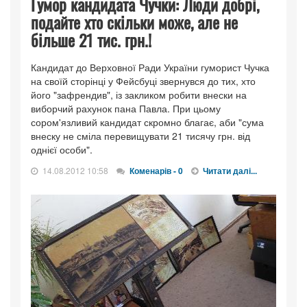
Гумор кандидата Чучки: Люди добрі,
подайте хто скільки може, але не
більше 21 тис. грн.!
Кандидат до Верховної Ради України гуморист Чучка
на своїй сторінці у Фейсбуці звернувся до тих, хто
його "зафрендив", із закликом робити внески на
виборчий рахунок пана Павла. При цьому
сором'язливий кандидат скромно благає, аби "сума
внеску не сміла перевищувати 21 тисячу грн. від
однієї особи".
14.08.2012 10:58
Коменарів - 0
Читати далі...