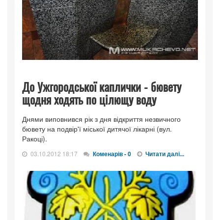
До Ужгородської каплички - бювету
щодня ходять по цілющу воду
Днями виповнився рік з дня відкриття незвичного
бювету на подвір'ї міської дитячої лікарні (вул.
Ракоці).
03.10.2012 18:17
Коменарів - 0
Читати далі...