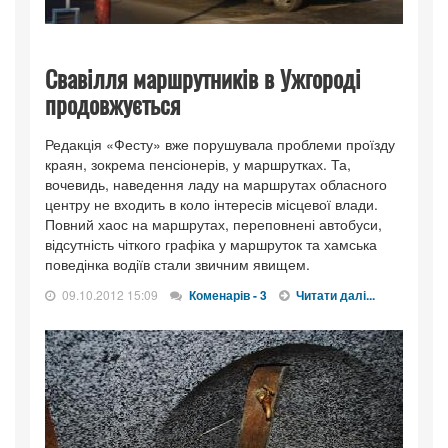
Свавілля маршрутників в Ужгороді
продовжується
Редакція «Фесту» вже порушувала проблеми проїзду
краян, зокрема пенсіоне­рів, у маршрутках. Та,
вочевидь, наведення ладу на маршрутах обласного
центру не входить в ко­ло інтересів міс­цевої влади.
Повний хаос на мар­шрутах, переповнені автобуси,
від­сутність чіткого графіка у маршруток та хамська
поведінка во­діїв стали звичним явищем.
09.10.2012 15:09
Коменарів - 3
Читати далі...