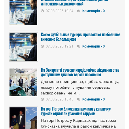
интерактивных развлечений
07.08.2026 19:24
Коменарів - 0
Какие футбольные турниры привлекают наибольшее
внимание болельщиков
07.08.2026 19:21
Коменарів - 0
На Закарпатті сучасне кардіологічне лікування стає
доступнішим для всіх верств населення
Для мене принципово, щоб закарпатець,
якому потрібне лікування серцевих
захворювань, не м...
07.08.2026 15:45
Коменарів - 0
На горі Петрос блискавка влучила у капличку:
туристи отримали ураження струмом
На горі Петрос у Карпатах під час грози
блискавка влучила в район каплички на