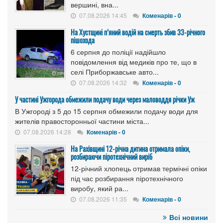
вершині, вна...
07.08.2026 14:45
Коменарів - 0
На Хустщині п’яний водій на смерть збив 33-річного
пішохода
6 серпня до поліції надійшло
повідомлення від медиків про те, що в
селі Приборжавське авто...
07.08.2026 14:32
Коменарів - 0
У частині Ужгорода обмежили подачу води через маловоддя річки Уж
В Ужгороді з 5 до 15 серпня обмежили подачу води для
жителів правосторонньої частини міста...
07.08.2026 14:28
Коменарів - 0
На Рахівщині 12-річна дитина отримала опіки,
розбираючи піротехнічний виріб
12-річний хлопець отримав термічні опіки
під час розбирання піротехнічного
виробу, який ра...
07.08.2026 11:35
Коменарів - 0
Всі новини