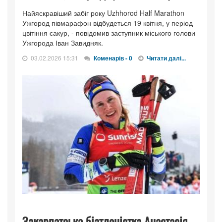
Найяскравіший забіг року Uzhhorod Half Marathon
Ужгород півмарафон відбудеться 19 квітня, у період
цвітіння сакур, - повідомив заступник міського голови
Ужгорода Іван Завидняк.
03.02.2026 15:31
Коменарів - 0
Читати далі...
Закарпатська біатлоністка Анастасія