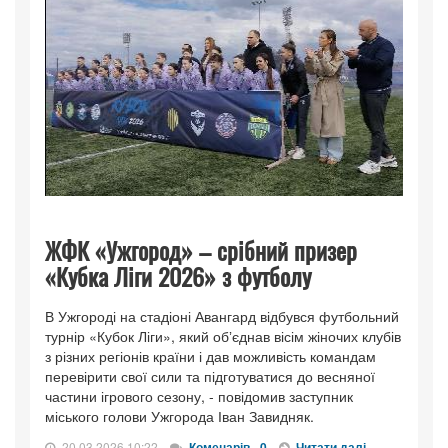
ЖФК «Ужгород» – срібний призер
«Кубка Ліги 2026» з футболу
В Ужгороді на стадіоні Авангард відбувся футбольний
турнір «Кубок Ліги», який обʼєднав вісім жіночих клубів
з різних регіонів країни і дав можливість командам
перевірити свої сили та підготуватися до весняної
частини ігрового сезону, - повідомив заступник
міського голови Ужгорода Іван Завидняк.
20.03.2026 10:22
Коменарів - 0
Читати далі...