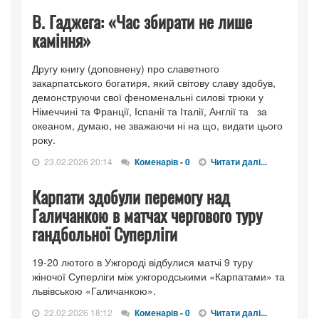
В. Гаджега: «Час збирати не лише
каміння»
Другу книгу (доповнену) про славетного
закарпатського богатиря, який світову славу здобув,
демонструючи свої феноменальні силові трюки у
Німеччині та Франції, Іспанії та Італії, Англії та за
океаном, думаю, не зважаючи ні на що, видати цього
року.
23.02.2026 20:14
Коменарів - 0
Читати далі...
Карпати здобули перемогу над
Галичанкою в матчах чергового туру
гандбольної Суперліги
19-20 лютого в Ужгороді відбулися матчі 9 туру
жіночої Суперліги між ужгородськими «Карпатами» та
львівською «Галичанкою».
22.02.2026 18:12
Коменарів - 0
Читати далі...