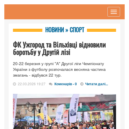
Toggle
navigati
НОВИНИ » СПОРТ
ФК Ужгород та Вільхівці відновили
боротьбу у Другій лізі
20-22 березня у групі "А" Другої ліги Чемпіонату
України з футболу розпочалася весняна частина
змагань - відбувся 22 тур.
22.03.2026 19:27
Коменарів - 0
Читати далі...