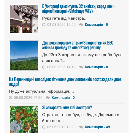
В Ужгороді демонтують 32 вивіски, серед них –
відомої кав'ярні «Shtefanyo V&V»
Руки геть від майстра...
04.08.2026 12:59
Коменарів - 0
Два роки першому вітряку Закарпаття: як ВЕС
змінила громаду та енергетику регіону
До 22го Закарпаття нікому не треба було
а як понаї...
06.08.2026 14:12
Коменарів - 0
На Перечинщині внаслідок зіткнення двох легковиків постраждали двоє
людей
Ну дуже актуальна інформація....
06.08.2026 17:56
Коменарів - 0
Зі закарпатським ківі лохотрон?
Стратон - гівно був, є і буде. Даремно я
його не п...
05.06.2012 12:23
Коменарів - 49