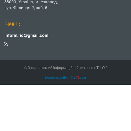
88000, УкраЇна, м. Ужгород,
вул. Фединця 2, каб. 6
E-MAIL :
inform.rio@gmail.com
© Закарпатський інформаційний тижневик "Р.І.О."
Розробка сайту - Craf
IT
.com