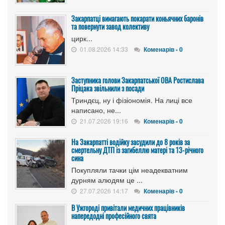
Закарпатці вимагають покарати коньячних баронів
та повернути завод колективу
цирк...
01.08.2026 14:33
Коменарів - 0
Заступника голови Закарпатської ОВА Ростислава
Пріцака звільнили з посади
Триндєц, ну і фізіономія. На лиці все
написано, не...
21.07.2026 19:16
Коменарів - 0
На Закарпатті водійку засудили до 8 років за
смертельну ДТП із загибеллю матері та 13-річного
сина
Покупляли тачки цім неадекватним
дурням алюдям це ...
27.07.2026 14:17
Коменарів - 0
В Ужгороді привітали медичних працівників
напередодні професійного свята