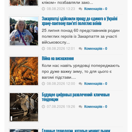
кліком» позбавляли зако...
08.08.2026 13:23
Коменарів - 0
Закарпатці здійснили прощу до єдиного в Україні
храму-пантеону пам’яті полеглих воїнів
25 липня понад 60 представників родин
полеглих героїв із Закарпаття за участі
військовослу...
08.08.2026 12:01
Коменарів - 0
Війна на виснаження
Коли нас навіть урядовці попереджають
про дуже важку зиму, то для цього є
вагомі підстави....
08.08.2026 12:00
Коменарів - 0
Будущее цифровых развлечений: ключевые
тенденции
07.08.2026 19:26
Коменарів - 0
Главные технологии, которые меняют рынок