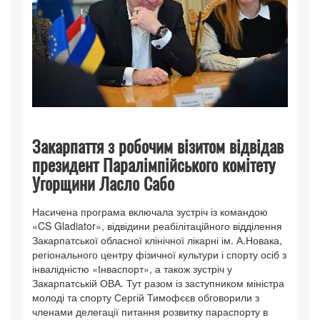
Закарпаття з робочим візитом відвідав
президент Паралімпійського комітету
Угорщини Ласло Сабо
Насичена програма включала зустріч із командою
«CS Gladiator», відвідини реабілітаційного відділення
Закарпатської обласної клінічної лікарні ім. А.Новака,
регіонального центру фізичної культури і спорту осіб з
інвалідністю «Інваспорт», а також зустріч у
Закарпатській ОВА. Тут разом із заступником міністра
молоді та спорту Сергій Тимофєєв обговорили з
членами делегації питання розвитку параспорту в