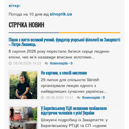
вітер:
Погода на 10 днів від
sinoptik.ua
СТРІЧКА НОВИН
Пішов з життя великий учений, фундатор угорської філології на Закарпатті
– Петро Лизанець
8 серпня 2026 року перестало битися серце людини-
епохи, чиє ім'я назавжди вписане золотими...
08.08.2026 14:23
Коменарів - 0
Не картини, а спосіб мислення
29 липня для спільноти Varosh
організували лекцію одного з
найвідоміших сучасних українськ...
08.08.2026 13:41
Коменарів - 0
У Берегівському ТЦК незаконно позбавляли
відстрочок чоловіків з усієї України
Шокуючі подробиці із Закарпаття: у
Берегівському РТЦК та СП «одним