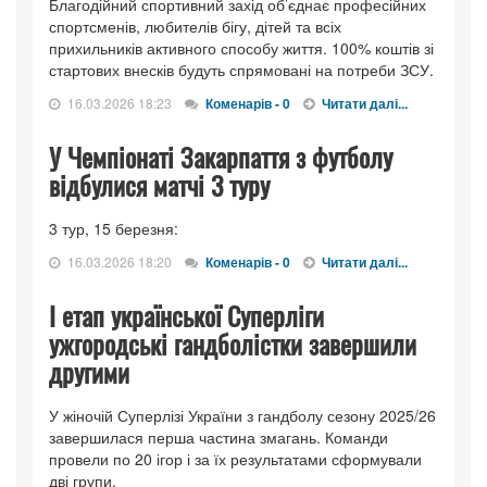
Благодійний спортивний захід об’єднає професійних
спортсменів, любителів бігу, дітей та всіх
прихильників активного способу життя. 100% коштів зі
стартових внесків будуть спрямовані на потреби ЗСУ.
16.03.2026 18:23
Коменарів - 0
Читати далі...
У Чемпіонаті Закарпаття з футболу
відбулися матчі 3 туру
3 тур, 15 березня:
16.03.2026 18:20
Коменарів - 0
Читати далі...
І етап української Суперліги
ужгородські гандболістки завершили
другими
У жіночій Суперлізі України з гандболу сезону 2025/26
завершилася перша частина змагань. Команди
провели по 20 ігор і за їх результатами сформували
дві групи.