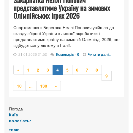
Закарпатка Неллі Попович
представлятиме Україну на зимових
Олімпійських іграх 2026
Спортсменка з Берегова Неллі Попович увійшла до
складу збірної України з лижної акробатики і
представлятиме країну на зимовій Олімпіаді-2026, що
відбудеться у лютому в Італії.
21.01.2026 21:53
Коменарів - 0
Читати далі...
Попередня
«
1
2
3
4
5
6
7
8
9
Попередня
Наступна
10
...
130
»
Погода
Київ
вологість:
тиск: