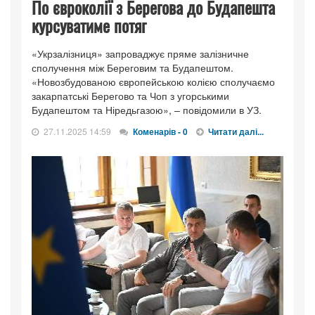
По євроколії з Берегова до Будапешта
курсуватиме потяг
«Укрзалізниця» запроваджує пряме залізничне
сполучення між Береговим та Будапештом.
«Новозбудованою європейською колією сполучаємо
закарпатські Берегово та Чоп з угорськими
Будапештом та Ніредьгазою», – повідомили в УЗ.
27.11.2025 14:59
Коменарів - 0
Читати далі...