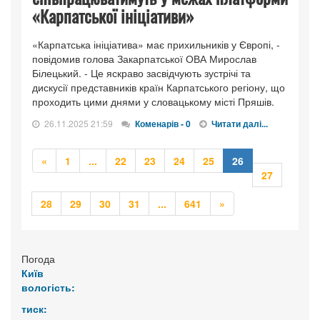
«Карпатської ініціативи»
«Карпатська ініціатива» має прихильників у Європі, -
повідомив голова Закарпатської ОВА Мирослав
Білецький. - Це яскраво засвідчують зустрічі та
дискусії представників країн Карпатського регіону, що
проходить цими днями у словацькому місті Пряшів.
26.11.2025 21:59
Коменарів - 0
Читати далі...
Попередня
Попередня
«
1
...
22
23
24
25
26
27
Попередня
Наступна
28
29
30
31
...
641
»
Погода
Київ
вологість:
тиск: