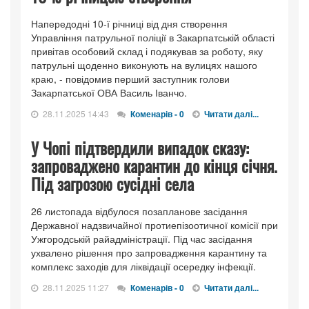
Напередодні 10-ї річниці від дня створення
Управління патрульної поліції в Закарпатській області
привітав особовий склад і подякував за роботу, яку
патрульні щоденно виконують на вулицях нашого
краю, - повідомив перший заступник голови
Закарпатської ОВА Василь Іванчо.
28.11.2025 14:43
Коменарів - 0
Читати далі...
У Чопі підтвердили випадок сказу:
запроваджено карантин до кінця січня.
Під загрозою сусідні села
26 листопада відбулося позапланове засідання
Державної надзвичайної протиепізоотичної комісії при
Ужгородській райадміністрації. Під час засідання
ухвалено рішення про запровадження карантину та
комплекс заходів для ліквідації осередку інфекції.
28.11.2025 11:27
Коменарів - 0
Читати далі...