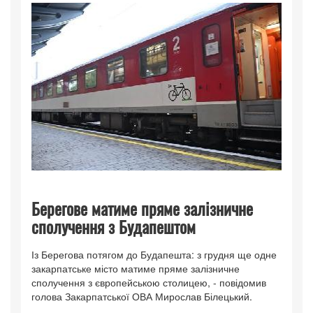
Берегове матиме пряме залізничне
сполучення з Будапештом
Із Берегова потягом до Будапешта: з грудня ще одне
закарпатське місто матиме пряме залізничне
сполучення з європейською столицею, - повідомив
голова Закарпатської ОВА Мирослав Білецький.