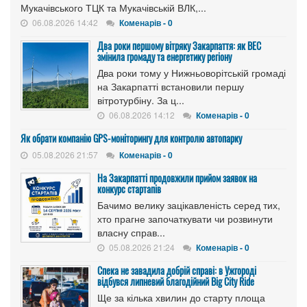
Мукачівського ТЦК та Мукачівській ВЛК,...
06.08.2026 14:42
Коменарів - 0
Два роки першому вітряку Закарпаття: як ВЕС
змінила громаду та енергетику регіону
Два роки тому у Нижньоворітській громаді
на Закарпатті встановили першу
вітротурбіну. За ц...
06.08.2026 14:12
Коменарів - 0
Як обрати компанію GPS-моніторингу для контролю автопарку
05.08.2026 21:57
Коменарів - 0
На Закарпатті продовжили прийом заявок на
конкурс стартапів
Бачимо велику зацікавленість серед тих,
хто прагне започаткувати чи розвинути
власну справ...
05.08.2026 21:24
Коменарів - 0
Спека не завадила добрій справі: в Ужгороді
відбувся липневий благодійний Big City Ride
Ще за кілька хвилин до старту площа