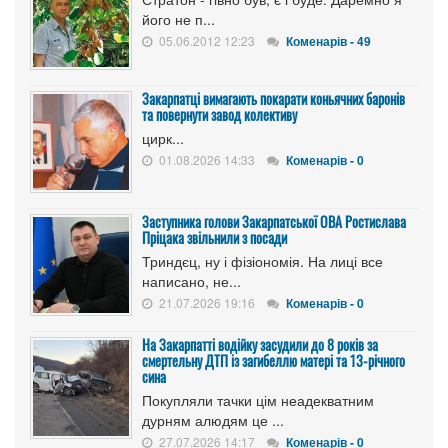
його не п...
05.06.2012 12:23
Коменарів - 49
Закарпатці вимагають покарати коньячних баронів
та повернути завод колективу
цирк...
01.08.2026 14:33
Коменарів - 0
Заступника голови Закарпатської ОВА Ростислава
Пріцака звільнили з посади
Триндєц, ну і фізіономія. На лиці все
написано, не...
21.07.2026 19:16
Коменарів - 0
На Закарпатті водійку засудили до 8 років за
смертельну ДТП із загибеллю матері та 13-річного
сина
Покупляли тачки цім неадекватним
дурням алюдям це ...
27.07.2026 14:17
Коменарів - 0