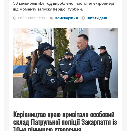
50 мільйонів кВт·год виробленої чистої електроенергії
від моменту запуску першої турбіни.
28.11.2025 15:22
Коменарів - 0
Читати далі...
Керівництво краю привітало особовий
склад Патрульної поліції Закарпаття із
10-ю річницею створення