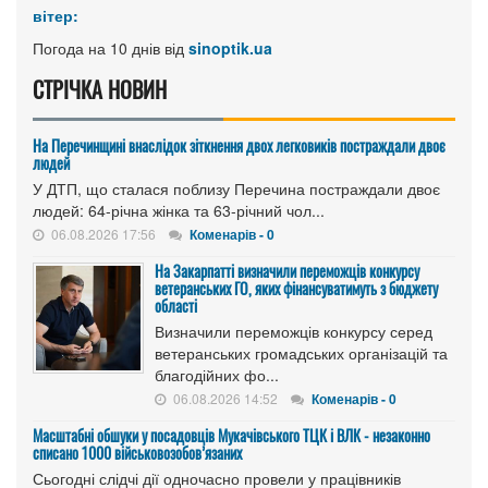
вітер:
Погода на 10 днів від
sinoptik.ua
СТРІЧКА НОВИН
На Перечинщині внаслідок зіткнення двох легковиків постраждали двоє
людей
У ДТП, що сталася поблизу Перечина постраждали двоє
людей: 64-річна жінка та 63-річний чол...
06.08.2026 17:56
Коменарів - 0
На Закарпатті визначили переможців конкурсу
ветеранських ГО, яких фінансуватимуть з бюджету
області
Визначили переможців конкурсу серед
ветеранських громадських організацій та
благодійних фо...
06.08.2026 14:52
Коменарів - 0
Масштабні обшуки у посадовців Мукачівського ТЦК і ВЛК - незаконно
списано 1000 військовозобов’язаних
Сьогодні слідчі дії одночасно провели у працівників